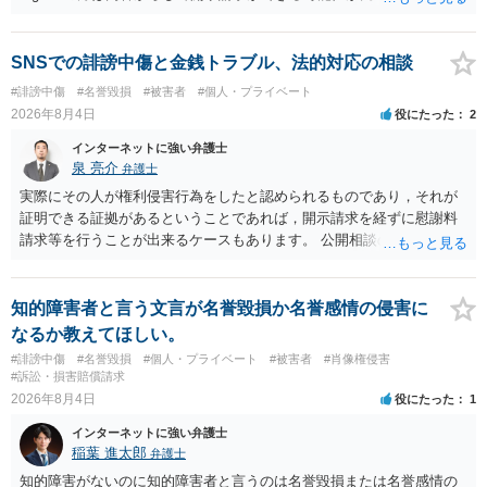
ただ、アカウントが削除されていると開示請求は失敗する可能性が高
いでしょう。７月中にアカウントが削除されている場合、今から進め
ても失敗する可能性が高いように思われます。 相手を特定できた場
SNSでの誹謗中傷と金銭トラブル、法的対応の相談
合、相手に全ての弁護士費用を負担させることは可能でしょうか？ →
#誹謗中傷
#名誉毀損
#被害者
#個人・プライベート
訴訟外の交渉で相手方が認めれば負担させることができるでしょう。
2026年8月4日
役にたった
2
訴訟で判決となった場合は、実際の弁護士費用が認められる場合と認
められない場合があり何ともいえないところでしょう。
インターネットに強い弁護士
泉 亮介
弁護士
実際にその人が権利侵害行為をしたと認められるものであり，それが
証明できる証拠があるということであれば，開示請求を経ずに慰謝料
請求等を行うことが出来るケースもあります。 公開相談の場では回答
は難しいかと思われますので，お手持ちの証拠資料を持参の上弁護士
に個別に相談されると良いでしょう。
知的障害者と言う文言が名誉毀損か名誉感情の侵害に
なるか教えてほしい。
#誹謗中傷
#名誉毀損
#個人・プライベート
#被害者
#肖像権侵害
#訴訟・損害賠償請求
2026年8月4日
役にたった
1
インターネットに強い弁護士
稲葉 進太郎
弁護士
知的障害がないのに知的障害者と言うのは名誉毀損または名誉感情の