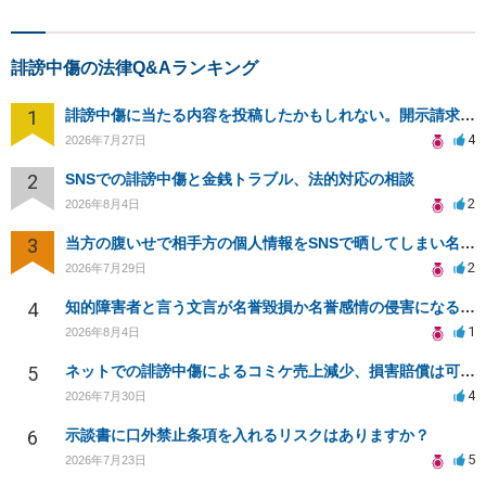
誹謗中傷の法律Q&Aランキング
1
誹謗中傷に当たる内容を投稿したかもしれない。開示請求や民事刑事裁判に発展しうるのか教えて欲しい。
4
2026年7月27日
2
SNSでの誹謗中傷と金銭トラブル、法的対応の相談
2
2026年8月4日
3
当方の腹いせで相手方の個人情報をSNSで晒してしまい名誉毀損させてしまったかもしれない
2
2026年7月29日
4
知的障害者と言う文言が名誉毀損か名誉感情の侵害になるか教えてほしい。
1
2026年8月4日
5
ネットでの誹謗中傷によるコミケ売上減少、損害賠償は可能か？
4
2026年7月30日
6
示談書に口外禁止条項を入れるリスクはありますか？
5
2026年7月23日