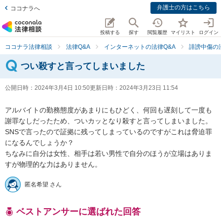
弁護士の方はこちら
ココナラへ
投稿する
探す
閲覧履歴
マイリスト
ログイン
ココナラ法律相談
法律Q&A
インターネットの法律Q&A
誹謗中傷の
つい殺すと言ってしまいました
公開日時：
2024年3月4日 10:50
更新日時：
2024年3月23日 11:54
アルバイトの勤務態度があまりにもひどく、何回も遅刻して一度も
謝罪なしだったため、ついカッとなり殺すと言ってしまいました。
SNSで言ったので証拠に残ってしまっているのですがこれは脅迫罪
になるんでしょうか？

ちなみに自分は女性、相手は若い男性で自分のほうが立場はありま
すが物理的な力はありません。
匿名希望 さん
ベストアンサーに選ばれた回答