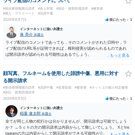
ライブ配信のコメントについて
#発信者情報開示請求
#炎上対策
#訴訟・損害賠償請求
#被害者
#個人・プライベート
#誹謗中傷
2026年8月7日
役にたった
1
インターネットに強い弁護士
泉 亮介
弁護士
ライブ配信のコメントであっても，そのコメントがされた日時や，ラ
イブ配信のURL等が証明できれば，権利侵害が認められるものであれ
ば開示請求が認められる可能性はあるでしょう。
顔写真、フルネームを使用した誹謗中傷、悪用に対す
る開示請求
#発信者情報開示請求
#誹謗中傷
#名誉毀損
#被害者
#ネット上の個人特定被害
#訴訟・損害賠償請求
2026年8月5日
役にたった
1
インターネットに強い弁護士
稲葉 進太郎
弁護士
全てが同じ人物の犯行かは分かりませんが、開示請求は可能でしょう
か？ →５ｃｈの方の開示請求は内容からして難しいでしょう。 XとIns
tagramの方は内容からして開示請求ができる可能性が高いでしょう。