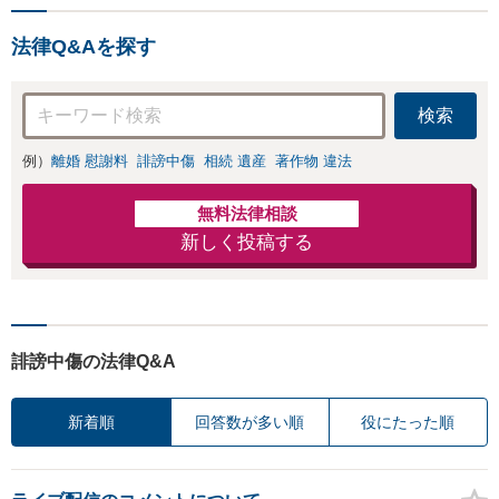
法律Q&Aを探す
検索
例）
離婚 慰謝料
誹謗中傷
相続 遺産
著作物 違法
無料法律相談
新しく投稿する
誹謗中傷の法律Q&A
新着順
回答数が多い順
役にたった順