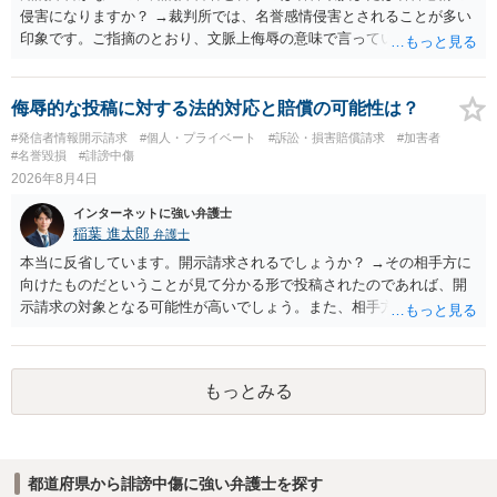
侵害になりますか？ →裁判所では、名誉感情侵害とされることが多い
印象です。ご指摘のとおり、文脈上侮辱の意味で言っている点も加味
されていると思います。
侮辱的な投稿に対する法的対応と賠償の可能性は？
#発信者情報開示請求
#個人・プライベート
#訴訟・損害賠償請求
#加害者
#名誉毀損
#誹謗中傷
2026年8月4日
インターネットに強い弁護士
稲葉 進太郎
弁護士
本当に反省しています。開示請求されるでしょうか？ →その相手方に
向けたものだということが見て分かる形で投稿されたのであれば、開
示請求の対象となる可能性が高いでしょう。また、相手方の投稿した
文章からすると、実際に発信者情報開示請求がなされる可能性がある
と存じます。発信者情報開示請求が進むと、投稿に使った回線の契約
者のところに、意見照会がなされます。アカウント情報開示の場合
もっとみる
は、アカウントの登録メールに意見照会がなされます。 また、された
場合賠償金はいくらでしょうか。 →ケースバイケースであり、数万円
から１００万単位まで様々でしょう。裁判外であれば交渉して相手方
の請求額から減額することを試みることとなるでしょう。
都道府県から誹謗中傷に強い弁護士を探す