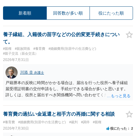
新着順
回答数が多い順
役にたった順
養子縁組、入籍後の苗字などの公的変更手続きについ
て。
#親権
#親族関係
#養育費
#婚姻費用(別居中の生活費など)
#親子交流（面会交流）
2026年7月31日
川添 圭
弁護士
戸籍謄本の反映に時間がかかる場合は、届出を行った役所へ養子縁組
届受理証明書の交付申請をし、手続ができる場合が多いと思います。
詳しくは、役所と届出すべき関係機関へ問い合わせてください。
養育費の過払い金返還と相手方の再婚に関する相談
#養育費
#婚姻費用(別居中の生活費など)
#裁判
#調停
#親権
2026年7月30日
役にたった
2