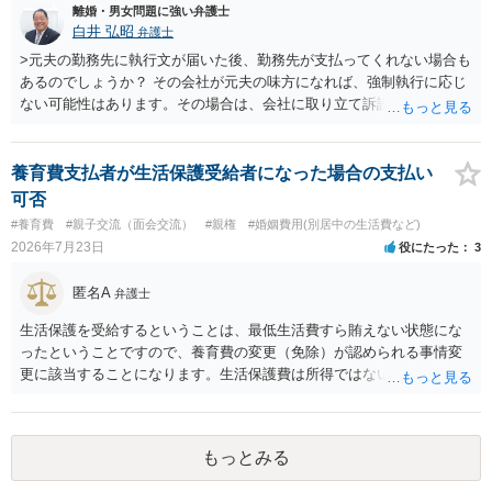
離婚・男女問題に強い弁護士
白井 弘昭
弁護士
>元夫の勤務先に執行文が届いた後、勤務先が支払ってくれない場合も
あるのでしょうか？ その会社が元夫の味方になれば、強制執行に応じ
ない可能性はあります。その場合は、会社に取り立て訴訟を行うこと
で、会社から取り立てることができます。 その他、預金を探して差し
押さえ、元夫名義の車の差し押さえ競売などを検討します。 ＞何もで
きなかった場合は、公正証書の原本は戻ってくるのでしょうか？ 取れ
養育費支払者が生活保護受給者になった場合の支払い
ても取れなくても、執行裁判所に原本の還付請求を行えば還付されま
可否
す。 ＞他の弁護士さんに再度依頼できるのでしょうか？ できます。た
#養育費
#親子交流（面会交流）
#親権
#婚姻費用(別居中の生活費など)
だ、取れなかった場合に取り立て訴訟等を起こしてもらえば、他の弁
2026年7月23日
役にたった
3
護士に頼む必要は無いでしょう。 以上、ご参考まで。
匿名A
弁護士
生活保護を受給するということは、最低生活費すら賄えない状態にな
ったということですので、養育費の変更（免除）が認められる事情変
更に該当することになります。生活保護費は所得ではないので、「保
護費から養育費を支払え」という結論にはなりません。ただ、実際に
支払った場合に返還請求権が認められたり役所から何らかのペナルテ
ィが課されたりするわけではなく、「残りのお金で自己責任で生活せ
もっとみる
よ」ということになるので、生活保護を受給することになった時はす
みやかに合意のための話し合いあるいは調停申立てをすべきでしょ