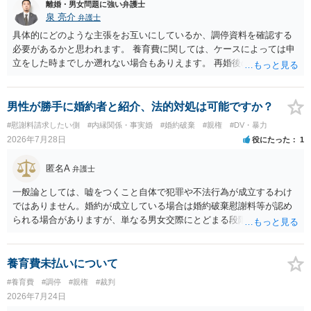
離婚・男女問題に強い弁護士
泉 亮介
弁護士
具体的にどのような主張をお互いにしているか、調停資料を確認する
必要があるかと思われます。 養育費に関しては、ケースによっては申
立をした時までしか遡れない場合もありえます。 再婚後の相手方の行
動がどのようなものであったのかも重要であるため、相手が再婚後の
養育費に関するやりとり等があればそちらについても確認する必要が
あるでしょう。 公開相談の場での回答よりも個別に弁護士にご相談さ
男性が勝手に婚約者と紹介、法的対処は可能ですか？
れることをお勧めいたします。
#慰謝料請求したい側
#内縁関係・事実婚
#婚約破棄
#親権
#DV・暴力
2026年7月28日
役にたった
1
匿名A
弁護士
一般論としては、嘘をつくこと自体で犯罪や不法行為が成立するわけ
ではありません。婚約が成立している場合は婚約破棄慰謝料等が認め
られる場合がありますが、単なる男女交際にとどまる段階の場合、独
身偽装その他貞操権侵害事案は別として、信頼関係破壊行為について
慰謝料は生じないことが多いと思われます。 お怒りはごもっともです
が、仮に交際を進めたとしても後に相手を信頼できなくなる可能性が
養育費未払いについて
高かったということですので、むしろ結婚しなくてよかったと割り切
#養育費
#調停
#親権
#裁判
って、交際を終わらせるのがよいと思います。
2026年7月24日