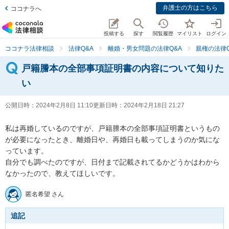
弁護士の方はこちら
ココナラへ
投稿する
探す
閲覧履歴
マイリスト
ログイン
ココナラ法律相談
法律Q&A
離婚・男女問題の法律Q&A
親権の法律Q
戸籍謄本の全部事項証明書の内容について知りた
い
公開日時：
2024年2月8日 11:10
更新日時：
2024年2月18日 21:27
私は再婚しているのですが、戸籍謄本の全部事項証明書というもの
が必要になったとき、離婚日や、再婚日も載ってしまうのか気にな
っています。

自分でも調べたのですが、日付まで記載されてるかどうかはわから
なかったので、教えてほしいです。
匿名希望 さん
追記