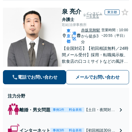
泉 亮介
東京都
インタビュ
ーを見る
弁護士
彩結法律事務所
赤坂見附駅
営業時間：10:00
東
港
~20:55（平日）
京
から徒歩3
|
区
都
分
【全国対応】【初回相談無料／24時
間メール受付】採用・転職掲示板、
飲食店の口コミサイトなどの風評被
害対策など実績あり！【刑事】犯罪
の種類を問わず相談可。可能な限り
電話でお問い合わせ
メールでお問い合わせ
早期対応で駆けつけサポート【労
働】不当解雇・残業代請求はおまか
せください
注力分野
離婚・男女問題
【土日・夜間対応
事例1件
料金表有
可】【初回相談30
分無料】「相手方
から書面を提示さ
インターネット
【初回相談30分無
事例3件
料金表有