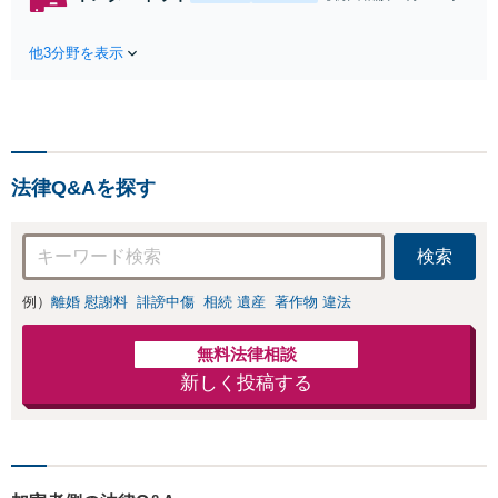
れたら、サインす
料】状況に応じて
る前にご相談を」
手段を使い分け、
経験豊富な弁護士
他3分野を表示
適切な方法で投稿
が全力で交渉にあ
の削除・発信者情
たります！相手方
報開示請求をおこ
と直接話す精神的
ないます「企業や
負担を軽減「弁護
お店の風評被害対
士の交渉で慰謝料
策／売り上げ低下
金額アップ／減額
法律Q&Aを探す
防止のために尽
交渉も対応可」
力」加害者側の対
【完全個室対応】
応可：開示請求の
検索
意見照会が来たと
きの対処法、被害
例）
離婚 慰謝料
誹謗中傷
相続 遺産
著作物 違法
者との示談交渉
無料法律相談
新しく投稿する