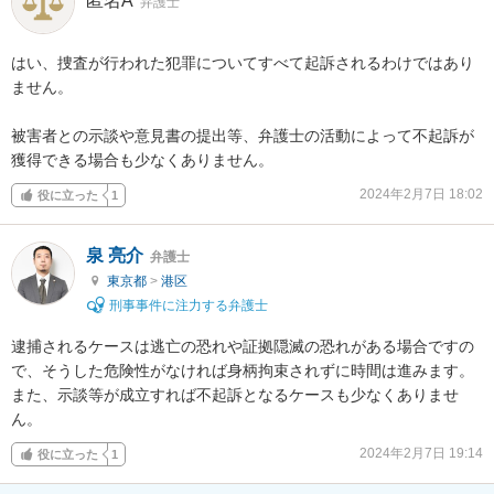
匿名A
弁護士
はい、捜査が行われた犯罪についてすべて起訴されるわけではあり
ません。

被害者との示談や意見書の提出等、弁護士の活動によって不起訴が
獲得できる場合も少なくありません。
2024年2月7日 18:02
役に立った
1
泉 亮介
弁護士
東京都
>
港区
刑事事件に注力する弁護士
逮捕されるケースは逃亡の恐れや証拠隠滅の恐れがある場合ですの
で、そうした危険性がなければ身柄拘束されずに時間は進みます。
また、示談等が成立すれば不起訴となるケースも少なくありませ
ん。
2024年2月7日 19:14
役に立った
1