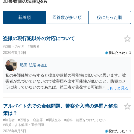
加害者側の法律Q&A
新着順
回答数が多い順
役にたった順
盗撮の現行犯以外の対応について
#盗撮・のぞき
#加害者
2026年8月6日
役にたった
1
肥田 弘昭
弁護士
私の弁護経験からすると捜査や逮捕の可能性は低いかと思います。被
害者が気づいていないので被害届を出す可能性が低いこと、防犯カメ
ラに映っていないのであれば、第三者が告発する可能性も低いこと、
証拠は削除されていることからです。但し、「電車内で携帯で対面に
座る女性を盗撮(全体像写真1枚と5秒程度の動画)してしまいました。下
着や胸など強調したものではありません。」とありますが、少なくと
アルバイト先での金銭問題、警察介入時の処罰と解決
も捜査段階では性的姿態等撮影罪の被疑事実で逮捕勾留されるケース
策は？
が私の弁護経験では多くなった印象です（最終的には不起訴ないし各
#加害者
#万引き・窃盗罪
#示談交渉
#前科・前歴をつけたくない
都道府県の迷惑防止条例違反になることもあります）。2度としないこ
#逮捕による解雇・退学回避
とをお勧めいたします。ご参考にしてください。
2026年8月5日
役にたった
1