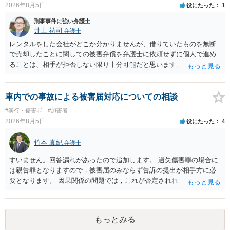
2026年8月5日
役にたった
1
刑事事件に強い弁護士
井上 祐司
弁護士
レンタルをした会社がどこか分かりませんが、借りていたものを無断
で売却したことに関しての被害弁償を弁護士に依頼せずに個人で進め
ることは、相手が拒否しない限り十分可能だと思います。 見積を出し
てもらって、それが妥当か（正規品の市場価格と大きく齟齬がない
か）、弁護士に法律相談において助言をもらえば足りるでしょう。
車内での事故による被害届対応についての相談
#暴行・傷害罪
#加害者
2026年8月5日
役にたった
4
竹本 真紀
弁護士
すいません。回答漏れがあったので追加します。 過失傷害罪の場合に
は親告罪となりますので，被害届のみならず告訴の提出が相手方に必
要となります。 因果関係の問題では，これが否定されれば ①刑事的に
は傷害が否定されるので，故意が認められれば暴行罪，過失のみと判
断されれば処罰規定がない状態になると思います。 ②民事的には傷害
部分が否定されますので，暴行行為自体による損害（慰謝料的なもの
もっとみる
になるでしょうか…）だけが対象となってきます。