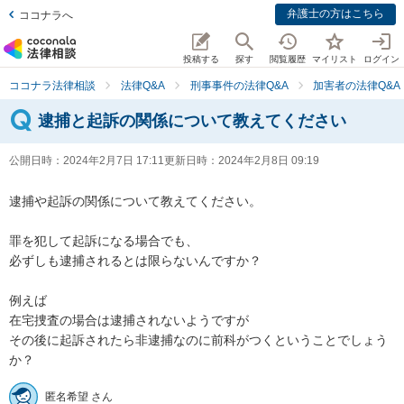
弁護士の方はこちら
ココナラへ
投稿する
探す
閲覧履歴
マイリスト
ログイン
ココナラ法律相談
法律Q&A
刑事事件の法律Q&A
加害者の法律Q&A
逮捕と起訴の関係について教えてください
公開日時：
2024年2月7日 17:11
更新日時：
2024年2月8日 09:19
逮捕や起訴の関係について教えてください。

罪を犯して起訴になる場合でも、

必ずしも逮捕されるとは限らないんですか？

例えば

在宅捜査の場合は逮捕されないようですが

その後に起訴されたら非逮捕なのに前科がつくということでしょう
か？
匿名希望 さん