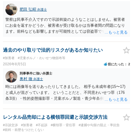
肥田 弘昭
弁護士
警察は民事不介入ですので示談斡旋のようなことはしません。被害者
にお金を返すかどうか、被害者が受け取るかは当事者間の問題になり
ます。前科なども影響しますが可能性としては窃盗罪ですので、逮捕
勾留や略式起訴などの可能性もあります。ご参考にしてください。
過去のやり取りで法的リスクがあるか知りたい
#加害者
#児童ポルノ・わいせつ物頒布等
2026年8月5日
役にたった
2
刑事事件に強い弁護士
奥村 徹
弁護士
時には画像等を送りあったりしてきました。 相手も未成年者(15〜17)
と成人が混ざっています。 ということだと、不同意わいせつ罪（176
条3項）・性的姿態撮影罪・児童ポルノ製造・青少年条例違反（わいせ
つ行為 児童ポルノ要求）などが検討されます。 重い罪もあるの
で、警察にバレれば、それなりの捜査を受けるでしょう。
レンタル品売却による横領罪回避と示談交渉方法
#示談交渉
#加害者
#不起訴
#横領罪・背任罪
#逮捕や勾留の阻止・準抗告
#前科・前歴をつけたくない