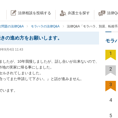
法律相談を投稿する
弁護士を探す
法律Q
女問題の法律Q&A
モラハラの法律Q&A
法律Q&A「モラハラ、別居、転校
続きの進め方をお願いします。
モラ
4年9月4日 11:43
1
ましたが、10年我慢しましたが、話し合いが出来ないので、
外地の実家に帰る事にしました。

2
セルされてしまいました。

合ってまた申請して下さい。』と話が進みません。

3
います。

4
5