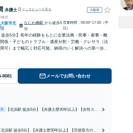
潤
弁護士
インタビューを見る
大阪府
事務所
なにわ橋駅
から徒歩5
営業時間：09:00~17:00（平
大阪市北
|
区
日）
分
 徒歩5分】長年の経験をもとに企業法務・民事・家事・離
関係・子どものトラブル・遺産分割・労働・クレサラ（法
用可）まで幅広く対応可能。納得のいく解決への第一歩を
るよう丁寧にサポートします。【WEB面談可】
メールでお問い合わせ
【北浜駅 徒歩5分】【弁護士歴30年以上】【女性スタ
表有
ッフ在籍】離婚から男女問題まで、あらゆるご相談に
対応しております。丁寧にお話を伺い最善の結果を得
るお手伝いをいたしますので、お気軽にお問い合わせ
【北浜駅 徒歩5分】【弁護士歴30年以上】【労使双方の対