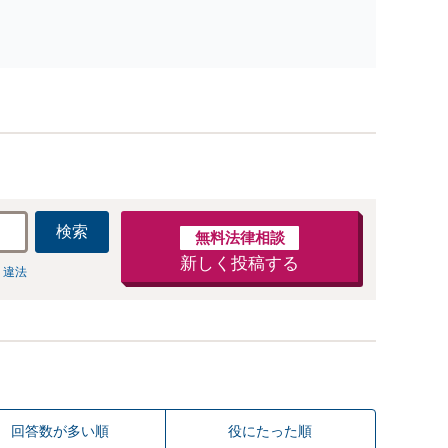
ください。【法テラス利用可】
応実績が豊富】相手側の出方を考慮し、見通しを正確に立
てます。有利な結果を得るための最善策をお伝えし、丁寧
にサポートいたしますので、お気軽にお問い合わせくださ
い。【休日・夜間面談可】
検索
無料法律相談
新しく投稿する
 違法
回答数が多い順
役にたった順