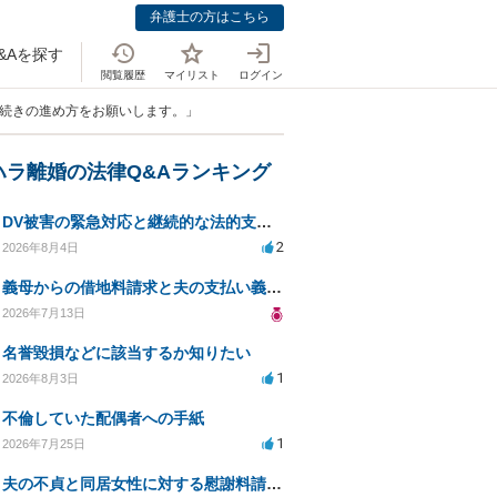
弁護士の方はこちら
&Aを探す
閲覧履歴
マイリスト
ログイン
手続きの進め方をお願いします。」
ハラ離婚の法律Q&Aランキング
DV被害の緊急対応と継続的な法的支援を求む
2
2026年8月4日
義母からの借地料請求と夫の支払い義務について相談
2026年7月13日
名誉毀損などに該当するか知りたい
1
2026年8月3日
不倫していた配偶者への手紙
1
2026年7月25日
夫の不貞と同居女性に対する慰謝料請求の可能性について相談