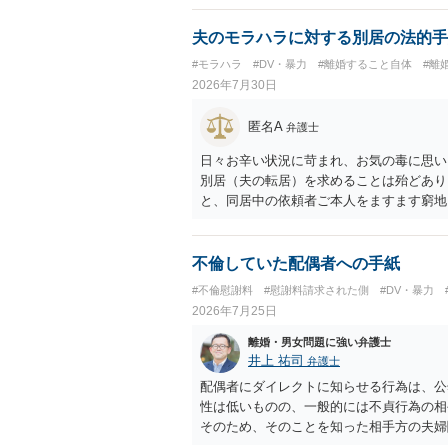
う。
夫のモラハラに対する別居の法的手
#モラハラ
#DV・暴力
#離婚すること自体
#離
2026年7月30日
匿名A
弁護士
日々お辛い状況に苛まれ、お気の毒に思い
別居（夫の転居）を求めることは殆どあり
と、同居中の依頼者ご本人をますます窮地
者さまが転居する形で離婚協議等を進める
不倫していた配偶者への手紙
#不倫慰謝料
#慰謝料請求された側
#DV・暴力
2026年7月25日
離婚・男女問題に強い弁護士
井上 祐司
弁護士
配偶者にダイレクトに知らせる行為は、公
性は低いものの、一般的には不貞行為の相
そのため、そのことを知った相手方の夫婦
一般的かと思います。