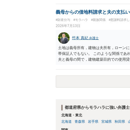
義母からの借地料請求と夫の支払い
#財産分与
#モラハラ
#親族関係
#慰謝料請求
2026年7月13日
竹本 真紀
弁護士
土地は義母所有，建物は夫所有，ローンに
帯保証人でもない。 このような関係であ
夫と義母の間で，建物建築目的での使用貸
ずれにしても，使用貸借ではなくて賃貸借
これが法律上の話です。 「夫にこうなっ
た。」 こうなった経緯は不明ですが，法
か否かを決め，夫が義母に支払をするだけ
をするかは，義母の判断でしかありません
を相談者に請求したとしても，法律上の支
談者になっているなど）が作成されない限
てくるのだとすれば，そのような請求を押
都道府県からモラハラに強い弁護士
思います。 抵当権の解除は，金融機関（
北海道・東北
もしなければ，抵当権が実行されて土地が
北海道
青森県
岩手県
宮城県
秋田県
で，競売自体はさほど問題ありません。）
請求されることになります。相談者は，債
関東