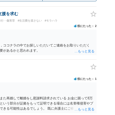
支援を求む
暴行・傷害罪
#生活費を渡さない
#モラハラ
役にたった
2
，ココナラの中でお探しいただいてご連絡をお取りいただく
要があるかと思われます。
役にたった
1
また再婚して離婚をし慰謝料請求されている お金に困って8万
という部分が証拠をもって証明できる場合には名誉権侵害やプ
できる可能性はあるでしょう。 既に弁護士にご依頼されている
合わせの末どのように対応するかを決められると良いでしょ