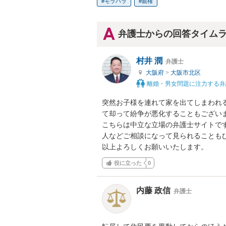
モラハラ
親権
弁護士からの回答タイム
村井 潤
弁護士
大阪府
>
大阪市北区
離婚・男女問題に注力する弁
突然お子様を連れて家を出てしまわれ
て却って紛争が悪化することもございま
こちらは中立な立場の弁護士サイトで
人などご相談になって見られることもひ
以上よろしくお願いいたします。
役に立った
0
内藤 政信
弁護士