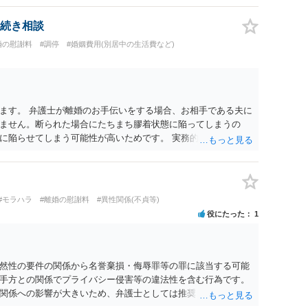
続き相談
婚の慰謝料
#調停
#婚姻費用(別居中の生活費など)
ます。 弁護士が離婚のお手伝いをする場合、お相手である夫に
ません。断られた場合にたちまち膠着状態に陥ってしまうの
に陥らせてしまう可能性が高いためです。 実務的には、ご相談
選択を採らざるを得ないことが圧倒的多数です。
#モラハラ
#離婚の慰謝料
#異性関係(不貞等)
役にたった
1
然性の要件の関係から名誉棄損・侮辱罪等の罪に該当する可能
手方との関係でプライバシー侵害等の違法性を含む行為です。
関係への影響が大きいため、弁護士としては推奨しないことが