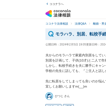
ココナラへ
ココナラ法律相談
法律Q&A
離婚・男
モラハラ、別居、転校手
公開日時：
2024年2月5日 19:05
更新日時：
202
夫からのモラハラで家庭内別居をしてい
別居を計画して、子供(10才)と二人で市
しかし、転校手続きを夫に勝手にキャン
学校の先生に話しても、『ご主人と話し
先に転居をしてしまっても良いのか悩んで
宜しくお願いしますm(__)m
ひつじ さん