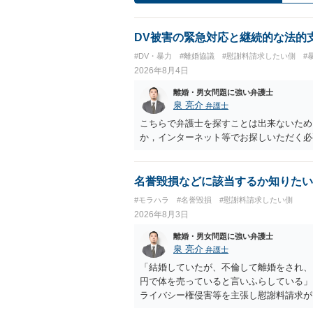
DV被害の緊急対応と継続的な法的
#DV・暴力
#離婚協議
#慰謝料請求したい側
#
2026年8月4日
離婚・男女問題に強い弁護士
泉 亮介
弁護士
こちらで弁護士を探すことは出来ないため
か，インターネット等でお探しいただく必
名誉毀損などに該当するか知りたい
#モラハラ
#名誉毀損
#慰謝料請求したい側
2026年8月3日
離婚・男女問題に強い弁護士
泉 亮介
弁護士
「結婚していたが、不倫して離婚をされ、
円で体を売っていると言いふらしている」
ライバシー権侵害等を主張し慰謝料請求が
とのことですので，依頼中の弁護士と打ち