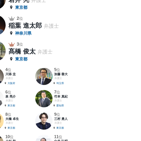
弁護士
東京都
2
位
稲葉 進太郎
弁護士
神奈川県
3
位
髙橋 俊太
弁護士
東京都
4
5
位
位
川添 圭
加藤 善大
弁護士
弁護士
大阪府
埼玉県
6
7
位
位
泉 亮介
竹本 真紀
弁護士
弁護士
東京都
愛知県
8
9
位
位
大橋 卓生
三村 勇人
弁護士
弁護士
東京都
東京都
10
11
位
位