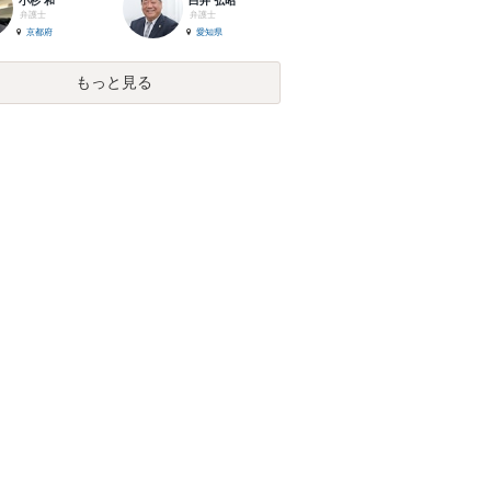
小杉 和
白井 弘昭
弁護士
弁護士
京都府
愛知県
もっと見る