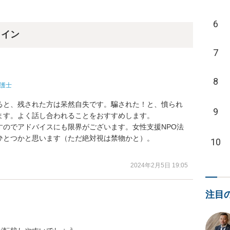
6
ライン
7
8
護士
ると、残された方は呆然自失です。騙された！と、憤られ
9
す。よく話し合われることをおすすめします。

すのでアドバイスにも限界がございます。女性支援NPO法
とつかと思います（ただ絶対視は禁物かと）。

10
2024年2月5日 19:05
注目