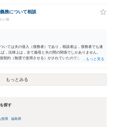
義務について相談
したい側
ついては夫の借入（債務者）であり，相談者は，債務者でも連
れば，法律上は，全て義母と夫の間の関係でしかありません。
借契約（無償で使用させる）がされていたのでしょうかね。 い
にするというのであれば，夫と義母の関係でしかありません。
たのはお前のせいなんだからお前が払えよ！と怒鳴られまし
律上は，夫と義母の間の話ですから，二人で賃料等の合意をする
もっとみる
のことです。この合意をしない場合に，義母がどのような選択
（抵当権の解除の話をしているようですが）。 夫が賃料の支払
払義務は生じません。変な賃貸借契約書（なぜか，賃借人が相
り，相談者に負担は生じないのです。にもかかわらず，請求し
し付けてくる夫について，どのように評価するかの話になると
を探す
担保権者）の方が応じることがないと思います。ローンの支払い
売却されて（おそらく，建物も共同担保に入っていると思うの
山形県
福島県
売却代金が建物のローンに充当され，残額は名義人である夫に
務に関係なく，連帯保証人でもありませんので，負担する理由