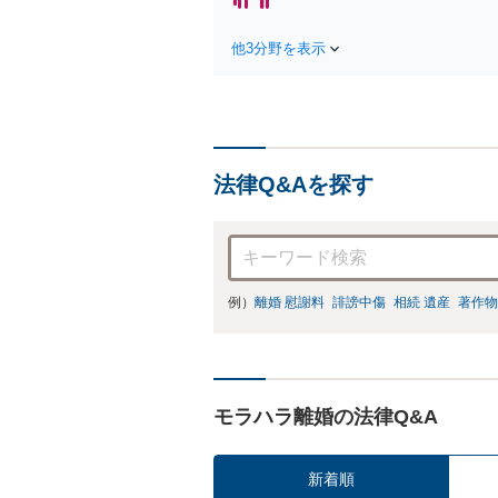
他3分野を表示
法律Q&Aを探す
例）
離婚 慰謝料
誹謗中傷
相続 遺産
著作物
モラハラ離婚の法律Q&A
新着順