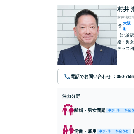
村井 
村井法律
大阪
府
【北浜駅
婚・男女
テラス利
踏み出せ
電話でお問い合わせ
注力分野
離婚・男女問題
事例6件
料金
労働・雇用
事例2件
料金表有