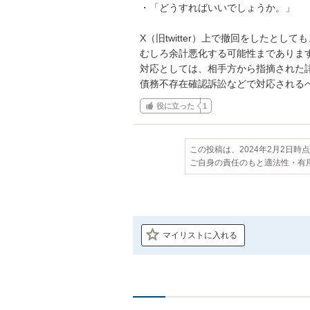
・「どうすればいいでしょうか。」

X（旧twitter）上で撤回をしたとし
むしろ余計悪化する可能性まであります
対応としては、相手方から指摘された誹
債務不存在確認訴訟などで対応される
役に立った
1
この投稿は、2024年2月2日時
ご自身の責任のもと適法性・有
マイリストに入れる