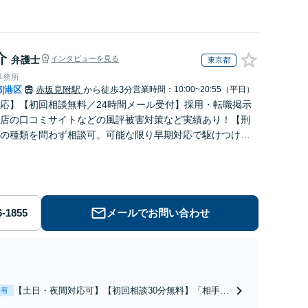
介
弁護士
インタビューを見る
東京都
事務所
都
港区
赤坂見附駅
から徒歩3分
営業時間：10:00~20:55（平日）
|
応】【初回相談無料／24時間メール受付】採用・転職掲示
店の口コミサイトなどの風評被害対策など実績あり！【刑
の種類を問わず相談可。可能な限り早期対応で駆けつけサ
労働】不当解雇・残業代請求はおまかせください
メールでお問い合わせ
【土日・夜間対応可】【初回相談30分無料】「相手方
表有
から書面を提示されたら、サインする前にご相談を」