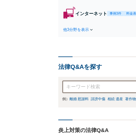
インターネット
事例3件
料金
他3分野を表示
法律Q&Aを探す
例）
離婚 慰謝料
誹謗中傷
相続 遺産
著作物
炎上対策の法律Q&A