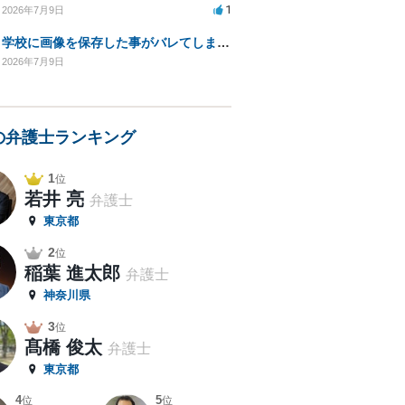
1
2026年7月9日
学校に画像を保存した事がバレてしまったので助言をください。
2026年7月9日
の弁護士ランキング
1
位
若井 亮
弁護士
東京都
2
位
稲葉 進太郎
弁護士
神奈川県
3
位
髙橋 俊太
弁護士
東京都
4
5
位
位