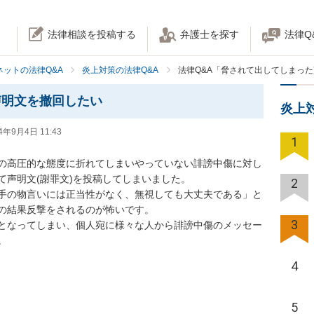
法律相談を投稿する
弁護士を探す
法律Q
ネットの法律Q&A
炎上対策の法律Q&A
法律Q&A「脅されて出してしまっ
声明文を撤回したい
炎上
4年9月4日 11:43
1
の高圧的な態度に折れてしまいやっていない誹謗中傷に対し
にて声明文(謝罪文)を投稿してしまいました。

2
手の物言いには正当性がなく、無視しても大丈夫である」と
の結果反撃をされるのが怖いです。

3
となってしまい、個人宛に様々な人から誹謗中傷のメッセー


4
5