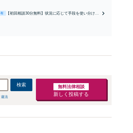
経験豊富な弁護士が全力で交渉にあたります！相手方
と直接話す精神的負担を軽減「弁護士の交渉で慰謝料
【初回相談30分無料】状況に応じて手段を使い分け、
表有
金額アップ／減額交渉も対応可」【完全個室対応】
適切な方法で投稿の削除・発信者情報開示請求をおこ
ないます「企業やお店の風評被害対策／売り上げ低下
防止のために尽力」加害者側の対応可：開示請求の意
見照会が来たときの対処法、被害者との示談交渉
検索
無料法律相談
新しく投稿する
 違法