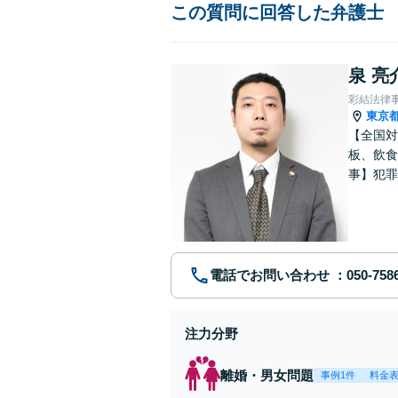
この質問に回答した弁護士
泉 亮
彩結法律
東京
【全国対
板、飲食
事】犯罪
ポート【
電話でお問い合わせ
注力分野
離婚・男女問題
事例1件
料金