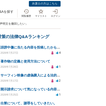
弁護士の方はこちら
&Aを探す
閲覧履歴
マイリスト
ログイン
た声明文を撤回したい」
対策の法律Q&Aランキング
誹謗中傷に当たる内容を投稿したかもしれない。開示請求や民事刑事裁判に発展しうるのか教えて欲しい。
4
2026年7月27日
著作物の定義と使用方法について
1
2026年7月28日
サーフィン映像の虚偽購入による法的責任と対策案
2
2026年7月17日
開示請求について気になっている内容の質問
1
2026年7月25日
出禁について、謝罪をしていきたい。