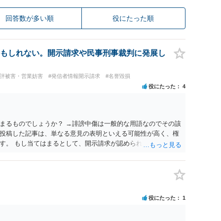
回答数が多い順
役にたった順
もしれない。開示請求や民事刑事裁判に発展し
風評被害・営業妨害
#発信者情報開示請求
#名誉毀損
役にたった
4
まるものでしょうか？ →誹謗中傷は一般的な用語なのでその該
投稿した記事は、単なる意見の表明といえる可能性が高く、権
す。 もし当てはまるとして、開示請求が認められたり、民事裁
？ →権利侵害や、名誉毀損・侮辱に該当する可能性が低いた
あまり考えられないように思われます。
役にたった
1