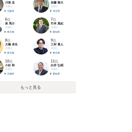
川添 圭
加藤 善大
弁護士
弁護士
大阪府
埼玉県
6
7
位
位
泉 亮介
竹本 真紀
弁護士
弁護士
東京都
愛知県
8
9
位
位
大橋 卓生
三村 勇人
弁護士
弁護士
東京都
東京都
10
11
位
位
小杉 和
白井 弘昭
弁護士
弁護士
京都府
愛知県
もっと見る