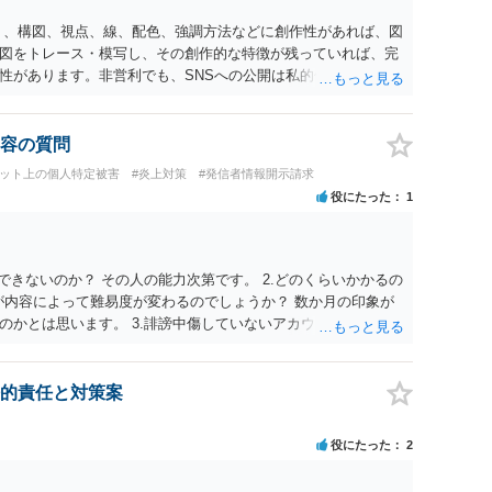
く、構図、視点、線、配色、強調方法などに創作性があれば、図
図をトレース・模写し、その創作的な特徴が残っていれば、完
性があります。非営利でも、SNSへの公開は私的使用には当た
、適法な引用にはなりません。自分の説明や批評が主で、図がそ
用部分が明確に区別され、必要な範囲に限られていることなど
のものを中心的に掲載する場合、引用と認められにくいでしょ
容の質問
えただけで適法になるとは限りません。医学上の事実を理解した
ネット上の個人特定被害
#炎上対策
#発信者情報開示請求
要があります。 安全にSNSで公開するには、教科書の図をトレ
役にたった
1
造という事実を基に、自分で構図や表現を工夫して作図する方
載が認められたオープンライセンス素材を、利用条件に従って使
たい場合は、自分だけの学習用にとどめるのが安全です。
できないのか？ その人の能力次第です。 2.どのくらいかかるの
が内容によって難易度が変わるのでしょうか？ 数か月の印象が
のかとは思います。 3.誹謗中傷していないアカウントを開示請
示が通らないことはありうるでしょう。
的責任と対策案
役にたった
2