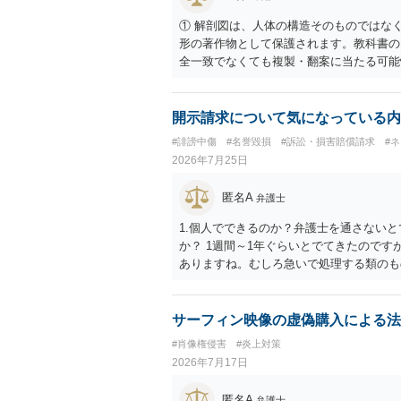
① 解剖図は、人体の構造そのものではな
形の著作物として保護されます。教科書の
全一致でなくても複製・翻案に当たる可能
りません。 ② 出典を記載するだけでは
の説明に必要な従たる資料であること、引
が必要です。勉強ノートの教材として図そ
開示請求について気になっている内
う。 文章についても、単に所々表現を変
#誹謗中傷
#名誉毀損
#訴訟・損害賠償請求
#
うえで、ご自身の表現と構成でまとめる必
2026年7月25日
ース・模写した部分は掲載せず、人体の構
法が考えられます。また、改変・SNS掲
匿名A
弁護士
う方法もあります。トレースした図を残し
1.個人でできるのか？弁護士を通さないと
か？ 1週間～1年ぐらいとでてきたのです
ありますね。むしろ急いで処理する類のも
求してしまった場合はどうなるのか？ 開
サーフィン映像の虚偽購入による法
#肖像権侵害
#炎上対策
2026年7月17日
匿名A
弁護士