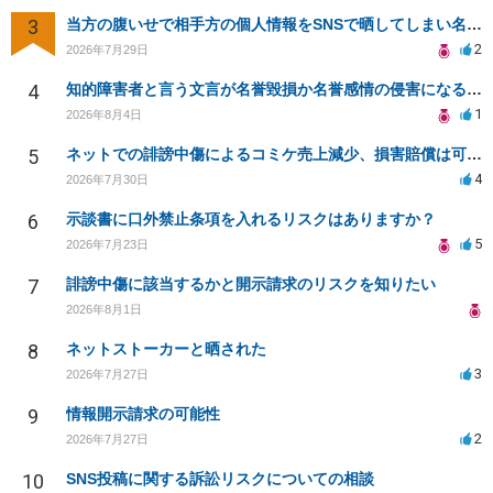
3
当方の腹いせで相手方の個人情報をSNSで晒してしまい名誉毀損させてしまったかもしれない
2
2026年7月29日
4
知的障害者と言う文言が名誉毀損か名誉感情の侵害になるか教えてほしい。
1
2026年8月4日
5
ネットでの誹謗中傷によるコミケ売上減少、損害賠償は可能か？
4
2026年7月30日
6
示談書に口外禁止条項を入れるリスクはありますか？
5
2026年7月23日
7
誹謗中傷に該当するかと開示請求のリスクを知りたい
2026年8月1日
8
ネットストーカーと晒された
3
2026年7月27日
9
情報開示請求の可能性
2
2026年7月27日
10
SNS投稿に関する訴訟リスクについての相談