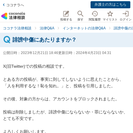
弁護士の方はこちら
ココナラへ
投稿する
探す
閲覧履歴
マイリスト
ログイン
ココナラ法律相談
法律Q&A
インターネットの法律Q&A
誹謗中傷の
誹謗中傷にあたりますか？
公開日時：
2023年12月21日 18:46
更新日時：
2024年4月23日 04:31
X(旧Twitter)での投稿の相談です。

とある方の投稿が、事実に則してしないように思えたことから、
「人を利用するな！恥を知れ。」と、投稿を引用しました。

その後、対象の方からは、アカウントをブロックされました。

投稿は削除しましたが、誹謗中傷にならないか・罪にならないか、
とても不安です。

よろしくお願いします。