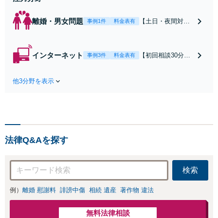
離婚・男女問題
【土日・夜間対応
事例1件
料金表有
可】【初回相談30
分無料】「相手方
から書面を提示さ
インターネット
【初回相談30分無
事例3件
料金表有
れたら、サインす
料】状況に応じて
る前にご相談を」
手段を使い分け、
経験豊富な弁護士
他3分野を表示
適切な方法で投稿
が全力で交渉にあ
の削除・発信者情
たります！相手方
報開示請求をおこ
と直接話す精神的
ないます「企業や
負担を軽減「弁護
お店の風評被害対
士の交渉で慰謝料
策／売り上げ低下
金額アップ／減額
法律Q&Aを探す
防止のために尽
交渉も対応可」
力」加害者側の対
【完全個室対応】
応可：開示請求の
検索
意見照会が来たと
きの対処法、被害
例）
離婚 慰謝料
誹謗中傷
相続 遺産
著作物 違法
者との示談交渉
無料法律相談