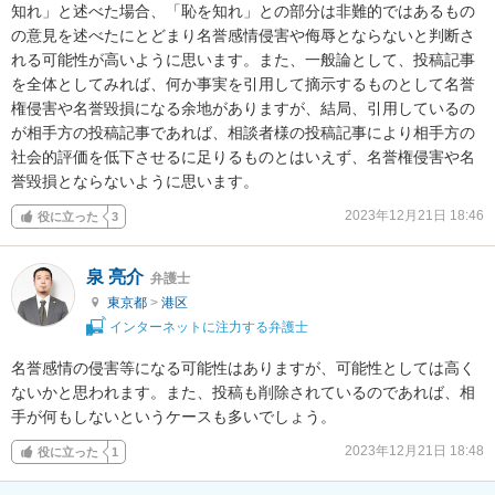
知れ」と述べた場合、「恥を知れ」との部分は非難的ではあるもの
の意見を述べたにとどまり名誉感情侵害や侮辱とならないと判断さ
れる可能性が高いように思います。また、一般論として、投稿記事
を全体としてみれば、何か事実を引用して摘示するものとして名誉
権侵害や名誉毀損になる余地がありますが、結局、引用しているの
が相手方の投稿記事であれば、相談者様の投稿記事により相手方の
社会的評価を低下させるに足りるものとはいえず、名誉権侵害や名
誉毀損とならないように思います。
2023年12月21日 18:46
役に立った
3
泉 亮介
弁護士
東京都
>
港区
インターネットに注力する弁護士
名誉感情の侵害等になる可能性はありますが、可能性としては高く
ないかと思われます。また、投稿も削除されているのであれば、相
手が何もしないというケースも多いでしょう。
2023年12月21日 18:48
役に立った
1