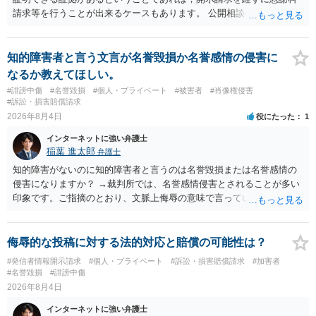
請求等を行うことが出来るケースもあります。 公開相談の場では回答
は難しいかと思われますので，お手持ちの証拠資料を持参の上弁護士
に個別に相談されると良いでしょう。
知的障害者と言う文言が名誉毀損か名誉感情の侵害に
なるか教えてほしい。
#誹謗中傷
#名誉毀損
#個人・プライベート
#被害者
#肖像権侵害
#訴訟・損害賠償請求
2026年8月4日
役にたった
1
インターネットに強い弁護士
稲葉 進太郎
弁護士
知的障害がないのに知的障害者と言うのは名誉毀損または名誉感情の
侵害になりますか？ →裁判所では、名誉感情侵害とされることが多い
印象です。ご指摘のとおり、文脈上侮辱の意味で言っている点も加味
されていると思います。
侮辱的な投稿に対する法的対応と賠償の可能性は？
#発信者情報開示請求
#個人・プライベート
#訴訟・損害賠償請求
#加害者
#名誉毀損
#誹謗中傷
2026年8月4日
インターネットに強い弁護士