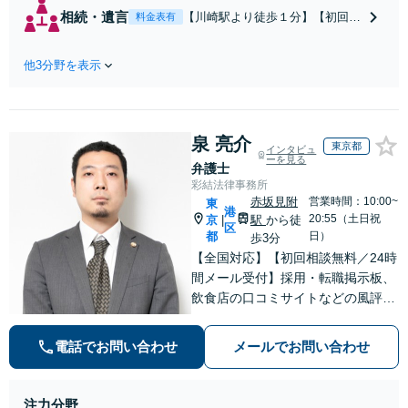
い）・熟年離婚・年金分
相続・遺言
【川崎駅より徒歩１分】【初回相
料金表有
割・婚姻費用・養育費・財
談無料】遺産相続トラブルや遺言
産分与・離婚の慰謝料など
作成などの相続問題に豊富な実績
実績多数。川崎地域に根ざ
他3分野を表示
があります。安心・信頼・丁寧を
した弁護士として、あなた
心がけ，質の高いリーガルサービ
の人生の再スタートを全力
スを目指しております。
で後押しします。
泉 亮介
東京都
インタビュ
ーを見る
弁護士
彩結法律事務所
赤坂見附
営業時間：10:00~
東
港
20:55（土日祝
京
駅
から徒
|
区
都
日）
歩3分
【全国対応】【初回相談無料／24時
間メール受付】採用・転職掲示板、
飲食店の口コミサイトなどの風評被
害対策など実績あり！【刑事】犯罪
の種類を問わず相談可。可能な限り
電話でお問い合わせ
メールでお問い合わせ
早期対応で駆けつけサポート【労
働】不当解雇・残業代請求はおまか
せください
注力分野