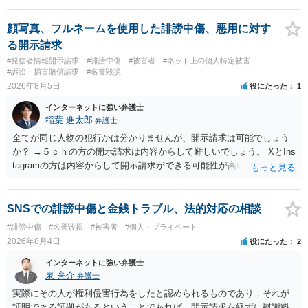
顔写真、フルネームを使用した誹謗中傷、悪用に対す
る開示請求
#発信者情報開示請求
#誹謗中傷
#被害者
#ネット上の個人特定被害
#訴訟・損害賠償請求
#名誉毀損
2026年8月5日
役にたった
1
インターネットに強い弁護士
稲葉 進太郎
弁護士
全てが同じ人物の犯行かは分かりませんが、開示請求は可能でしょう
か？ →５ｃｈの方の開示請求は内容からして難しいでしょう。 XとIns
tagramの方は内容からして開示請求ができる可能性が高いでしょう。
ただ、アカウントが削除されていると開示請求は失敗する可能性が高
いでしょう。７月中にアカウントが削除されている場合、今から進め
ても失敗する可能性が高いように思われます。 相手を特定できた場
SNSでの誹謗中傷と金銭トラブル、法的対応の相談
合、相手に全ての弁護士費用を負担させることは可能でしょうか？ →
#誹謗中傷
#名誉毀損
#被害者
#個人・プライベート
訴訟外の交渉で相手方が認めれば負担させることができるでしょう。
2026年8月4日
役にたった
2
訴訟で判決となった場合は、実際の弁護士費用が認められる場合と認
められない場合があり何ともいえないところでしょう。
インターネットに強い弁護士
泉 亮介
弁護士
実際にその人が権利侵害行為をしたと認められるものであり，それが
証明できる証拠があるということであれば，開示請求を経ずに慰謝料