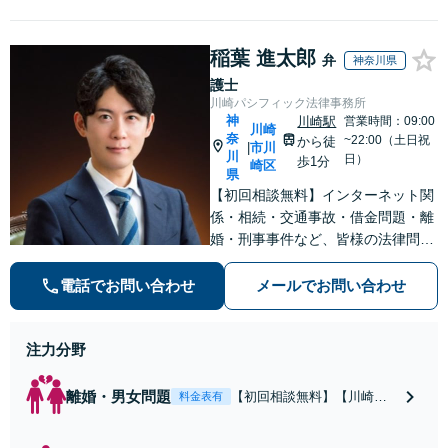
稲葉 進太郎
弁
神奈川県
護士
川崎パシフィック法律事務所
神
川崎駅
営業時間：09:00
川崎
奈
~22:00（土日祝
から徒
市川
|
川
日）
歩1分
崎区
県
【初回相談無料】インターネット関
係・相続・交通事故・借金問題・離
婚・刑事事件など、皆様の法律問題
を解決すべく、親身になって取り組
みます。クチコミ・リピーターの方
電話でお問い合わせ
メールでお問い合わせ
も多数。お気軽にお問い合わせ下さ
い。
注力分野
離婚・男女問題
【初回相談無料】【川崎駅
料金表有
徒歩1分】不貞行為の慰謝料
（請求された／請求した