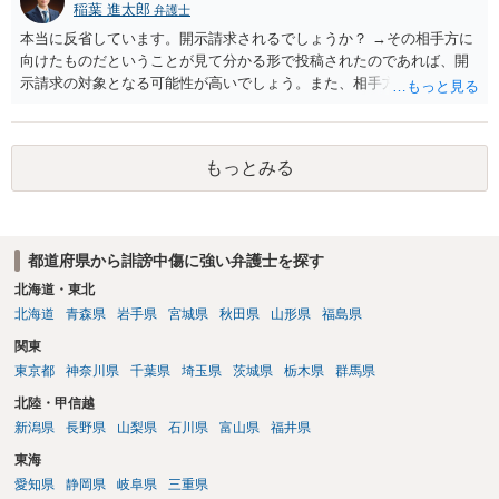
稲葉 進太郎
弁護士
本当に反省しています。開示請求されるでしょうか？ →その相手方に
向けたものだということが見て分かる形で投稿されたのであれば、開
示請求の対象となる可能性が高いでしょう。また、相手方の投稿した
文章からすると、実際に発信者情報開示請求がなされる可能性がある
と存じます。発信者情報開示請求が進むと、投稿に使った回線の契約
者のところに、意見照会がなされます。アカウント情報開示の場合
もっとみる
は、アカウントの登録メールに意見照会がなされます。 また、された
場合賠償金はいくらでしょうか。 →ケースバイケースであり、数万円
から１００万単位まで様々でしょう。裁判外であれば交渉して相手方
の請求額から減額することを試みることとなるでしょう。
都道府県から誹謗中傷に強い弁護士を探す
北海道・東北
北海道
青森県
岩手県
宮城県
秋田県
山形県
福島県
関東
東京都
神奈川県
千葉県
埼玉県
茨城県
栃木県
群馬県
北陸・甲信越
新潟県
長野県
山梨県
石川県
富山県
福井県
東海
愛知県
静岡県
岐阜県
三重県