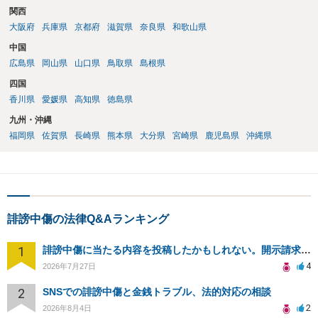
関西
大阪府
兵庫県
京都府
滋賀県
奈良県
和歌山県
中国
広島県
岡山県
山口県
鳥取県
島根県
四国
香川県
愛媛県
高知県
徳島県
九州・沖縄
福岡県
佐賀県
長崎県
熊本県
大分県
宮崎県
鹿児島県
沖縄県
誹謗中傷の法律Q&Aランキング
1
誹謗中傷に当たる内容を投稿したかもしれない。開示請求や民事刑事裁判に発展しうるのか教えて欲しい。
4
2026年7月27日
2
SNSでの誹謗中傷と金銭トラブル、法的対応の相談
2
2026年8月4日