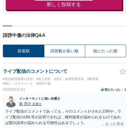
新しく投稿する
誹謗中傷の法律Q&A
新着順
回答数が多い順
役にたった順
ライブ配信のコメントについて
#発信者情報開示請求
#炎上対策
#訴訟・損害賠償請求
#被害者
#個人・プライベート
#誹謗中傷
2026年8月7日
役にたった
1
インターネットに強い弁護士
泉 亮介
弁護士
ライブ配信のコメントであっても，そのコメントがされた日時や，ラ
イブ配信のURL等が証明できれば，権利侵害が認められるものであれ
ば開示請求が認められる可能性はあるでしょう。