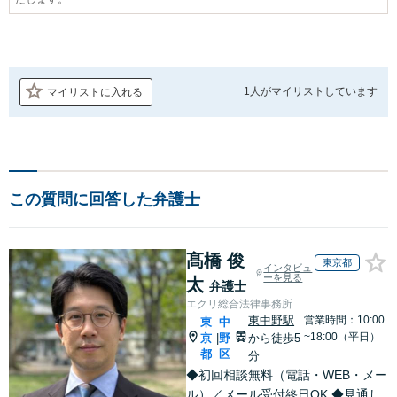
1人が
マイリストしています
マイリストに入れる
この質問に回答した弁護士
髙橋 俊
東京都
インタビュ
ーを見る
太
弁護士
エクリ総合法律事務所
東中野駅
営業時間：10:00
東
中
~18:00（平日）
京
野
から徒歩5
|
都
区
分
◆初回相談無料（電話・WEB・メー
ル）／メール受付終日OK ◆見通し