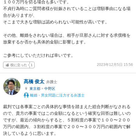
１００万円を切る場合も多いです。

不貞行為時にご質問者様が妊娠されていることは増額事由になる場
合がありますが、

そこまで大きな増額は認められない可能性が高いです。

その他、離婚をされない場合は、相手が旦那さんに対する求償権を
放棄するか否かも具体的金額に影響します。

ご参考にしていただければ幸いです。
2023年12月5日 15:56
役に立った
1
髙橋 俊太
弁護士
東京都
>
中野区
離婚・男女問題に注力する弁護士
裁判では各事案ごとの具体的な事情を踏まえた総合判断がなされる
ので、貴方の事案ではこの金額になるという確実な回答は難しいの
ですが、最近の傾向からすると、５割程度の事案で１００〜２００
万円の範囲内、３割程度の事案で２００〜３００万円の範囲内で解
決しているように思います。