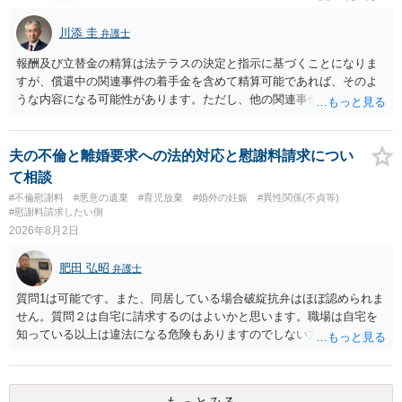
す。今ある証拠以上のことを証明（証明力を強めることも含む）でき
るのであれば，前向きに検討を進めるという考え方でもよいでしょ
川添 圭
弁護士
う。慰謝料請求としては証拠として使えることが前提であり，その価
値と夫との関係との均衡のように思います。 ③行政書士に委任をして
報酬及び立替金の精算は法テラスの決定と指示に基づくことになりま
いるのであれば，どのような内容の委任なのか不明ですが，その行政
すが、償還中の関連事件の着手金を含めて精算可能であれば、そのよ
書士との協議になると思います。請求するか，訴訟にするか，その点
うな内容になる可能性があります。ただし、他の関連事件でも相手方
の見極めや，相手方は性交類似行為は認めているのか，それさえも否
から金銭を取得できる場合には個別に考える場合もあります。個別事
定しているのかによって，考え方・進め方は変わってくると思いま
情によって対応が違いますので、法テラスへお尋ねいただいた方が確
す。 ④性交類似行為を認めているにもかかわらず支払を拒否するので
実です。
夫の不倫と離婚要求への法的対応と慰謝料請求につい
あれば，本人（行政書士でも同じだと思います。）への対応ではあま
て相談
り変わらないように思います。減額で折り合えるなら本人様の交渉で
#不倫慰謝料
#悪意の遺棄
#育児放棄
#婚外の妊娠
#異性関係(不貞等)
もよいように思いますが，ゼロかどうかの観点であれば，訴訟に進む
#慰謝料請求したい側
しかなくなるようにも思います。そうしますと，お近くの弁護士に相
2026年8月2日
談して進めることを検討した方がよいようにも思います。
肥田 弘昭
弁護士
質問1は可能です。また、同居している場合破綻抗弁はほぼ認められま
せん。質問２は自宅に請求するのはよいかと思います。職場は自宅を
知っている以上は違法になる危険もありますのでしない方が良いで
す。質問３は可能かと思います。質問４は悪意の遺棄などに該当する
かと思います。有責配偶者ですので相手方からの離婚は拒否しても仮
に訴訟されても法的に成立しません。質問５は認知すると養育費支払