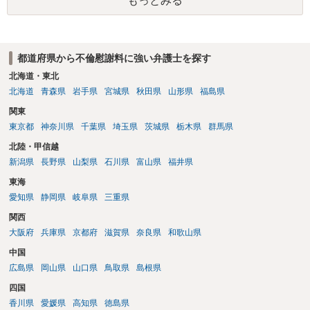
もっとみる
い、相続権が発生します。合意があれば法的に可能ですが法律で強制
することはできません。質問６は可能です。質問７は不貞行為の写真
データ（ハメ撮り）、第三者撮影の腕組み写真、夫の自白録音まであ
るのであれば十分かと思います。ご参考にしてください。
都道府県から不倫慰謝料に強い弁護士を探す
北海道・東北
北海道
青森県
岩手県
宮城県
秋田県
山形県
福島県
関東
東京都
神奈川県
千葉県
埼玉県
茨城県
栃木県
群馬県
北陸・甲信越
新潟県
長野県
山梨県
石川県
富山県
福井県
東海
愛知県
静岡県
岐阜県
三重県
関西
大阪府
兵庫県
京都府
滋賀県
奈良県
和歌山県
中国
広島県
岡山県
山口県
鳥取県
島根県
四国
香川県
愛媛県
高知県
徳島県