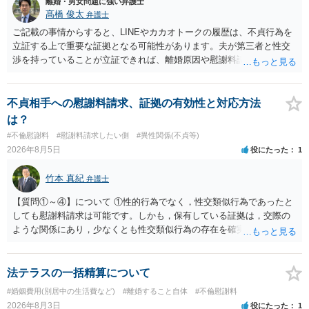
離婚・男女問題に強い弁護士
髙橋 俊太
弁護士
ご記載の事情からすると、LINEやカカオトークの履歴は、不貞行為を
立証する上で重要な証拠となる可能性があります。夫が第三者と性交
渉を持っていることが立証できれば、離婚原因や慰謝料請求を検討す
る上で重要な事情となります。特に、数年間にわたって特定の相手と
性的関係を継続しているのであれば、その期間や回数が分かる資料は
できるだけ保存しておくことをお勧めいたします。 他方、「夫に不貞
不貞相手への慰謝料請求、証拠の有効性と対応方法
がある＝財産分与でも多くもらえる」「当然に親権を取得できる」と
は？
いう関係にはありません。まず、財産分与は、基本的には夫婦が婚姻
#不倫慰謝料
#慰謝料請求したい側
#異性関係(不貞等)
中に形成した財産を清算する制度ですので、不貞行為の有無とは別
2026年8月5日
役にたった
1
に、預貯金、不動産、保険、退職金等の資料を確保しておくことが重
要です。また、子の親権については、夫婦間の責任問題とは別に、
竹本 真紀
弁護士
「どのような形がお子様の利益になるか」という観点です。そのた
め、未就学のお子様について貴方が主として養育しているのであれ
【質問①～④】について ①性的行為でなく，性交類似行為であったと
ば、保育園等への送迎、食事・入浴・寝かしつけ等の日常的な育児、
しても慰謝料請求は可能です。しかも，保有している証拠は，交際の
通院や予防接種への対応、保育園との連絡、夫婦それぞれの勤務状
ような関係にあり，少なくとも性交類似行為の存在を確実に証明でき
況、別居後にどのような養育環境を用意できるかといった、これまで
るものです（裏を返せば，証拠で認められる範囲でしか認めていない
の監護実績や今後の生活状況について整理しておくとよいでしょう。
ことを窺わせるものです。）。ですから，慰謝料請求を進めることで
養育費については、離婚後も父母双方がそれぞれの収入に応じて負担
よいと思います。 ただ．慰謝料額については，婚姻破綻に至っていな
法テラスの一括精算について
するのが原則となります。
いとして，この点を考慮されることになるかもしれません。 ②夫との
#婚姻費用(別居中の生活費など)
#離婚すること自体
#不倫慰謝料
今後のことを考えて書いてもらうか否かを検討するのがよいと思いま
2026年8月3日
役にたった
1