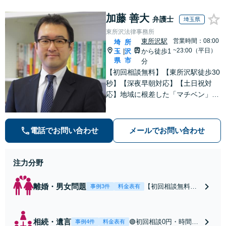
と直接話す精神的
ないます「企業や
負担を軽減「弁護
加藤 善大
お店の風評被害対
弁護士
埼玉県
士の交渉で慰謝料
策／売り上げ低下
東所沢法律事務所
金額アップ／減額
防止のために尽
東所沢駅
営業時間：08:00
埼
所
交渉も対応可」
力」加害者側の対
~23:00（平日）
玉
沢
から徒歩1
|
【完全個室対応】
応可：開示請求の
県
市
分
意見照会が来たと
【初回相談無料】【東所沢駅徒歩30
きの対処法、被害
秒】【深夜早朝対応】【土日祝対
者との示談交渉
応】地域に根差した「マチベン」と
して、みなさまの法律トラブルに真
剣に向き合います。ご都合に合わせ
て出張相談も承ります。リーズナブ
電話でお問い合わせ
メールでお問い合わせ
ルな料金体系をご提供しています。
注力分野
離婚・男女問題
【初回相談無料】
事例3件
料金表有
【東所沢駅徒歩30
秒】【深夜早朝対
応】【土日祝対
相続・遺言
🟢初回相談0円・時間無
事例4件
料金表有