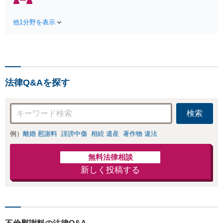
応】中高年離婚／
制限🟢相続の相談はな
財産分与／不貞慰
んでもお問合せくださ
謝料請求／養育費
他1分野を表示
い！遺産分割／遺言書
増額・減額請求な
作成／遺留分侵害額請
どはお任せくださ
求／相続人調査など。
い。双方納得した
相続手続きから親や兄
後腐れがない解決
弟、親戚とのトラブル
に向けて、全力を
など幅広く対応。他士
尽くします。
法律Q&Aを探す
業とも連携可能です
【出張相談可】【東所
沢駅30秒】
検索
例）
離婚 慰謝料
誹謗中傷
相続 遺産
著作物 違法
無料法律相談
新しく投稿する