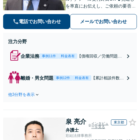
を率直にお伝えし、ご依頼の要否も
含めてご案内いたします。受任から
解決まで弁護士本人が一貫してスピ
電話でお問い合わせ
メールでお問い合わせ
ーディーに対応いたします。 ◆累計
相談2000件以上・解決実績500件以
上
注力分野
企業法務
【債権回収／労働問題／
事例11件
料金表有
契約関係・契約書チェッ
ク／裁判対応】取引先と
のトラブル・会社内のト
離婚・男女問題
【累計相談件数20
事例12件
料金表有
ラブルなど、事後の解決
00件、解決事例50
だけでなく予防法務まで
0件以上】【初回
ワンストップで対応！顧
他3分野を表示
相談（電話・WE
問弁護士をお探しの方も
B）無料】「オー
ご相談ください！【顧問
ダーメイドの解決
経験豊富】【個別案件も
策を提示」依頼者
対応OK】
泉 亮介
様の話を丁寧にう
東京都
インタビュ
ーを見る
かがい、どんな不
弁護士
安があるのか、何
彩結法律事務所