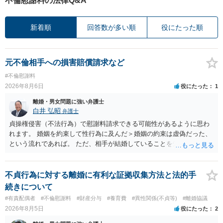
不倫慰謝料の法律Q&A
新着順
回答数が多い順
役にたった順
元不倫相手への損害賠償請求など
#不倫慰謝料
2026年8月6日
役にたった
1
離婚・男女問題に強い弁護士
白井 弘昭
弁護士
貞操権侵害（不法行為）で慰謝料請求できる可能性があるように思わ
れます。 婚姻を約束して性行為に及んだ＞婚姻の約束は虚偽だった、
という流れであれば。 ただ、相手が結婚していることを知って行為に
及んでいるのであれば、婚姻できないことについて相談者さんの帰責
性も認められそうですので、あまり慰謝料は高額にならないように思
われます。 一度、最寄りの弁護士に相談してみてください。
不貞行為に対する離婚に有利な証拠収集方法と法的手
続きについて
#有責配偶者
#不倫慰謝料
#財産分与
#養育費
#異性関係(不貞等)
#離婚協議
2026年8月5日
役にたった
2