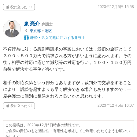
2023年12月5日 15:58
役に立った
1
泉 亮介
弁護士
東京都
>
港区
離婚・男女問題に注力する弁護士
不貞行為に対する慰謝料請求の事案においては，最初の金額として
３００～５００万円で請求される方が多いように思われます。その
後，相手の対応に応じて減額等の対応を行い，１００～１５０万円
前後で解決する事例が多いです。

相手の対応次第という部分もありますが，裁判外で交渉をすること
により，訴訟を起すよりも早く解決できる場合もありますので，一
度弁護士に個別に相談されると良いかと思われます。
2023年12月5日 16:07
役に立った
1
この投稿は、2023年12月5日時点の情報です。
ご自身の責任のもと適法性・有用性を考慮してご利用いただくようお願いい
たします。