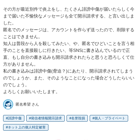
その方が最近別件で炎上をし、たくさん誹謗中傷が届いたらしく今
まで届いた不愉快なメッセージも全て開示請求する、と言い出しま
した。

匿名でのメッセージは、アカウントを作らず送ったので、削除する
ことはできません。

知人は普段から人を殺してみたい、や、匿名でひどいことを言う相
手のことを直接殺しに行きたい、等SNSに書き込んでいるので正
直、もし自分の書き込みも開示請求されたらと思うと恐ろしくて仕
方がありません。

私の書き込みは誹謗中傷(脅迫？)にあたり、開示請求されてしまう
のでしょうか、また、そのようなことになった場合どうしたらいい
のでしょう。

よろしくお願いいたします。
匿名希望 さん
誹謗中傷
発信者情報開示請求
名誉毀損
個人・プライベート
ネット上の個人特定被害