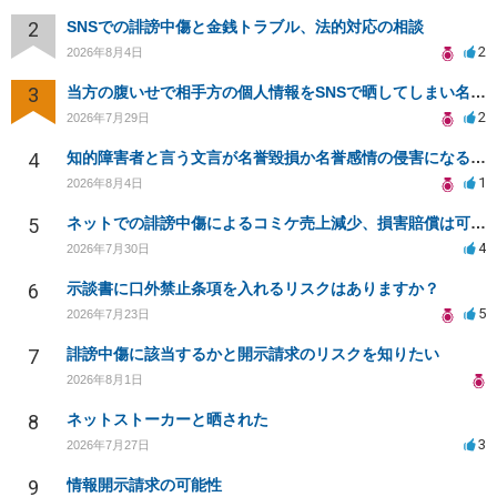
2
SNSでの誹謗中傷と金銭トラブル、法的対応の相談
2
2026年8月4日
3
当方の腹いせで相手方の個人情報をSNSで晒してしまい名誉毀損させてしまったかもしれない
2
2026年7月29日
4
知的障害者と言う文言が名誉毀損か名誉感情の侵害になるか教えてほしい。
1
2026年8月4日
5
ネットでの誹謗中傷によるコミケ売上減少、損害賠償は可能か？
4
2026年7月30日
6
示談書に口外禁止条項を入れるリスクはありますか？
5
2026年7月23日
7
誹謗中傷に該当するかと開示請求のリスクを知りたい
2026年8月1日
8
ネットストーカーと晒された
3
2026年7月27日
9
情報開示請求の可能性