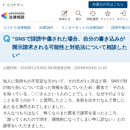
弁護士の方はこちら
ココナラへ
投稿する
探す
閲覧履歴
マイリスト
ログイン
ココナラ法律相談
法律Q&A
インターネットの法律Q&A
誹謗中傷の
"SNSで誹謗中傷された場合、自分の書き込みが
開示請求される可能性と対処法について相談した
い"
公開日時：
2023年11月26日 09:08
更新日時：
2024年9月4日 11:43
知人に気持ちの不安定な方がいて、その方が1ヶ月ほど前、SNSで別
の知り合いについて誤った情報を流していたため、匿名で「その人
を知っている、〇〇さんという人のことでしょう、なぜそのような
ことを言うのか？」と質問したところ、名前を出すだなんて脅しに
あたると激昂されてしまいました。

そんなつもりはなく、怖くなりまた匿名で謝罪を送ったところ、
「謝ってくれたので消す、感情的になってしまい申し訳ない」との
謝罪をいただきました。
