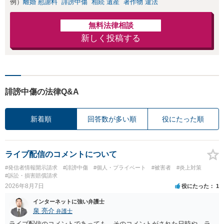
例）
離婚 慰謝料
誹謗中傷
相続 遺産
著作物 違法
者との示談交渉
無料法律相談
新しく投稿する
誹謗中傷の法律Q&A
新着順
回答数が多い順
役にたった順
ライブ配信のコメントについて
#発信者情報開示請求
#誹謗中傷
#個人・プライベート
#被害者
#炎上対策
#訴訟・損害賠償請求
2026年8月7日
役にたった
1
インターネットに強い弁護士
泉 亮介
弁護士
ライブ配信のコメントであっても，そのコメントがされた日時や，ラ