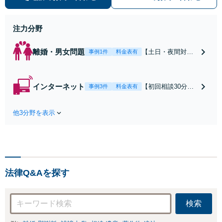
早期対応で駆けつけサポート【労
働】不当解雇・残業代請求はおまか
せください
注力分野
離婚・男女問題
【土日・夜間対応
事例1件
料金表有
可】【初回相談30
分無料】「相手方
から書面を提示さ
インターネット
【初回相談30分無
事例3件
料金表有
れたら、サインす
料】状況に応じて
る前にご相談を」
手段を使い分け、
経験豊富な弁護士
他3分野を表示
適切な方法で投稿
が全力で交渉にあ
の削除・発信者情
たります！相手方
報開示請求をおこ
と直接話す精神的
ないます「企業や
負担を軽減「弁護
お店の風評被害対
士の交渉で慰謝料
策／売り上げ低下
金額アップ／減額
法律Q&Aを探す
防止のために尽
交渉も対応可」
力」加害者側の対
【完全個室対応】
応可：開示請求の
検索
意見照会が来たと
きの対処法、被害