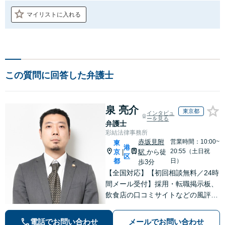
マイリストに入れる
この質問に回答した弁護士
泉 亮介
東京都
インタビュ
ーを見る
弁護士
彩結法律事務所
赤坂見附
営業時間：10:00~
東
港
20:55（土日祝
京
駅
から徒
|
区
都
日）
歩3分
【全国対応】【初回相談無料／24時
間メール受付】採用・転職掲示板、
飲食店の口コミサイトなどの風評被
害対策など実績あり！【刑事】犯罪
の種類を問わず相談可。可能な限り
電話でお問い合わせ
メールでお問い合わせ