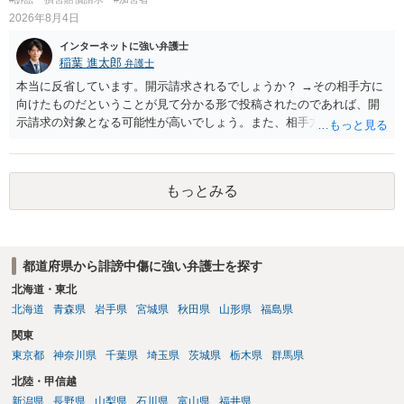
2026年8月4日
インターネットに強い弁護士
稲葉 進太郎
弁護士
本当に反省しています。開示請求されるでしょうか？ →その相手方に
向けたものだということが見て分かる形で投稿されたのであれば、開
示請求の対象となる可能性が高いでしょう。また、相手方の投稿した
文章からすると、実際に発信者情報開示請求がなされる可能性がある
と存じます。発信者情報開示請求が進むと、投稿に使った回線の契約
者のところに、意見照会がなされます。アカウント情報開示の場合
もっとみる
は、アカウントの登録メールに意見照会がなされます。 また、された
場合賠償金はいくらでしょうか。 →ケースバイケースであり、数万円
から１００万単位まで様々でしょう。裁判外であれば交渉して相手方
の請求額から減額することを試みることとなるでしょう。
都道府県から誹謗中傷に強い弁護士を探す
北海道・東北
北海道
青森県
岩手県
宮城県
秋田県
山形県
福島県
関東
東京都
神奈川県
千葉県
埼玉県
茨城県
栃木県
群馬県
北陸・甲信越
新潟県
長野県
山梨県
石川県
富山県
福井県