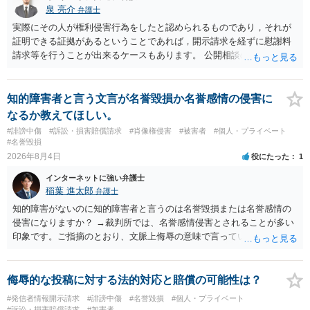
泉 亮介
弁護士
実際にその人が権利侵害行為をしたと認められるものであり，それが
証明できる証拠があるということであれば，開示請求を経ずに慰謝料
請求等を行うことが出来るケースもあります。 公開相談の場では回答
は難しいかと思われますので，お手持ちの証拠資料を持参の上弁護士
に個別に相談されると良いでしょう。
知的障害者と言う文言が名誉毀損か名誉感情の侵害に
なるか教えてほしい。
#誹謗中傷
#訴訟・損害賠償請求
#肖像権侵害
#被害者
#個人・プライベート
#名誉毀損
2026年8月4日
役にたった
1
インターネットに強い弁護士
稲葉 進太郎
弁護士
知的障害がないのに知的障害者と言うのは名誉毀損または名誉感情の
侵害になりますか？ →裁判所では、名誉感情侵害とされることが多い
印象です。ご指摘のとおり、文脈上侮辱の意味で言っている点も加味
されていると思います。
侮辱的な投稿に対する法的対応と賠償の可能性は？
#発信者情報開示請求
#誹謗中傷
#名誉毀損
#個人・プライベート
#訴訟・損害賠償請求
#加害者