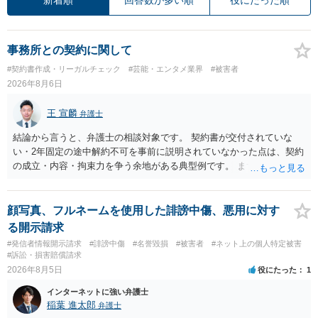
事務所との契約に関して
#契約書作成・リーガルチェック
#芸能・エンタメ業界
#被害者
2026年8月6日
王 宣麟
弁護士
結論から言うと、弁護士の相談対象です。 契約書が交付されていな
い・2年固定の途中解約不可を事前に説明されていなかった点は、契約
の成立・内容・拘束力を争う余地がある典型例です。 まずは、運営と
のやり取り、規約のスクショ等の証拠を集めて、弁護士に相談されて
みてはいかがでしょうか。 また同時並行で（もしまだされていないの
であれば）書面で退所意思の明確化はしておくべきだと考えます。
顔写真、フルネームを使用した誹謗中傷、悪用に対す
る開示請求
#発信者情報開示請求
#誹謗中傷
#名誉毀損
#被害者
#ネット上の個人特定被害
#訴訟・損害賠償請求
2026年8月5日
役にたった
1
インターネットに強い弁護士
稲葉 進太郎
弁護士