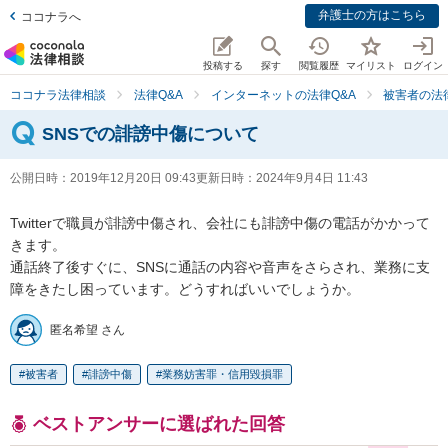
弁護士の方はこちら
ココナラへ
投稿する
探す
閲覧履歴
マイリスト
ログイン
ココナラ法律相談
法律Q&A
インターネットの法律Q&A
被害者の法
SNSでの誹謗中傷について
公開日時：
2019年12月20日 09:43
更新日時：
2024年9月4日 11:43
Twitterで職員が誹謗中傷され、会社にも誹謗中傷の電話がかかって
きます。

通話終了後すぐに、SNSに通話の内容や音声をさらされ、業務に支
障をきたし困っています。どうすればいいでしょうか。
匿名希望 さん
被害者
誹謗中傷
業務妨害罪・信用毀損罪
ベストアンサーに選ばれた回答