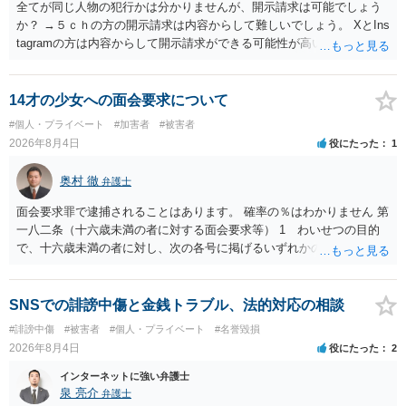
全てが同じ人物の犯行かは分かりませんが、開示請求は可能でしょう
か？ →５ｃｈの方の開示請求は内容からして難しいでしょう。 XとIns
tagramの方は内容からして開示請求ができる可能性が高いでしょう。
ただ、アカウントが削除されていると開示請求は失敗する可能性が高
いでしょう。７月中にアカウントが削除されている場合、今から進め
ても失敗する可能性が高いように思われます。 相手を特定できた場
14才の少女への面会要求について
合、相手に全ての弁護士費用を負担させることは可能でしょうか？ →
#個人・プライベート
#加害者
#被害者
訴訟外の交渉で相手方が認めれば負担させることができるでしょう。
2026年8月4日
役にたった
1
訴訟で判決となった場合は、実際の弁護士費用が認められる場合と認
められない場合があり何ともいえないところでしょう。
奥村 徹
弁護士
面会要求罪で逮捕されることはあります。 確率の％はわかりません 第
一八二条（十六歳未満の者に対する面会要求等） 1 わいせつの目的
で、十六歳未満の者に対し、次の各号に掲げるいずれかの行為をした
者（当該十六歳未満の者が十三歳以上である場合については、その者
が生まれた日より五年以上前の日に生まれた者に限る。）は、一年以
下の拘禁刑又は五十万円以下の罰金に処する。 一 威迫し、偽計を用
SNSでの誹謗中傷と金銭トラブル、法的対応の相談
い又は誘惑して面会を要求すること。 二 拒まれたにもかかわらず、
#誹謗中傷
#被害者
#個人・プライベート
#名誉毀損
反復して面会を要求すること。 三 金銭その他の利益を供与し、又は
2026年8月4日
役にたった
2
その申込み若しくは約束をして面会を要求すること。 2前項の罪を犯
し、よってわいせつの目的で当該十六歳未満の者と面会をした者は、
インターネットに強い弁護士
二年以下の拘禁刑又は百万円以下の罰金に処する。
泉 亮介
弁護士