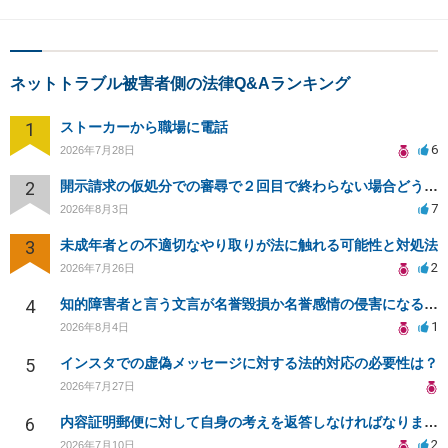
ネットトラブル被害者側の法律Q&Aランキング
1
ストーカーから職場に電話
6
2026年7月28日
2
開示請求の仮処分での審尋で２回目で終わらない場合どうしたらいいですか
7
2026年8月3日
3
未成年者との不適切なやり取りが法に触れる可能性と対処法
2
2026年7月26日
4
知的障害者と言う文言が名誉毀損か名誉感情の侵害になるか教えてほしい。
1
2026年8月4日
5
インスタでの虚偽メッセージに対する法的対応の必要性は？
2026年7月27日
6
内容証明郵便に対して自身の考えを返答しなければなりませんか？
2
2026年7月10日