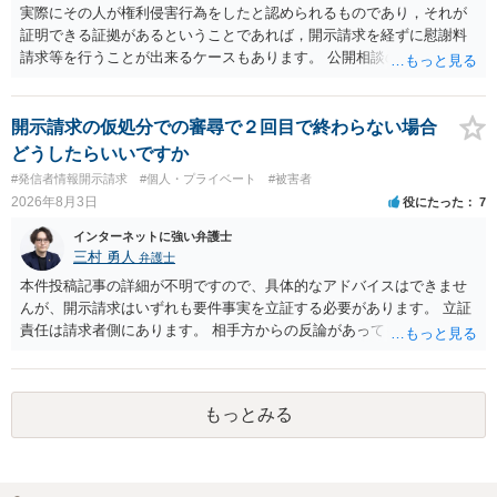
実際にその人が権利侵害行為をしたと認められるものであり，それが
証明できる証拠があるということであれば，開示請求を経ずに慰謝料
請求等を行うことが出来るケースもあります。 公開相談の場では回答
は難しいかと思われますので，お手持ちの証拠資料を持参の上弁護士
に個別に相談されると良いでしょう。
開示請求の仮処分での審尋で２回目で終わらない場合
どうしたらいいですか
#発信者情報開示請求
#個人・プライベート
#被害者
2026年8月3日
役にたった
7
インターネットに強い弁護士
三村 勇人
弁護士
本件投稿記事の詳細が不明ですので、具体的なアドバイスはできませ
んが、開示請求はいずれも要件事実を立証する必要があります。 立証
責任は請求者側にあります。 相手方からの反論があっても、裁判官が
要件事実を満たしていると判断すれば、補充は求められません。 相手
方が口頭で反論したのは、仮処分は迅速性が要求されるためです。 書
面での反論となれば、より遅延する可能性がございます。 また、本件
もっとみる
はXのため、APのIPアドレスの保存期間の問題もございます。 開示請
求は法律知識が不可欠ですが、それだけでは足りず、実務を踏まえた
方法を選択することが重要です。