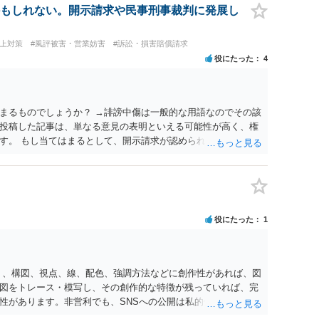
もしれない。開示請求や民事刑事裁判に発展し
炎上対策
#風評被害・営業妨害
#訴訟・損害賠償請求
役にたった
4
まるものでしょうか？ →誹謗中傷は一般的な用語なのでその該
投稿した記事は、単なる意見の表明といえる可能性が高く、権
す。 もし当てはまるとして、開示請求が認められたり、民事裁
？ →権利侵害や、名誉毀損・侮辱に該当する可能性が低いた
あまり考えられないように思われます。
役にたった
1
く、構図、視点、線、配色、強調方法などに創作性があれば、図
図をトレース・模写し、その創作的な特徴が残っていれば、完
性があります。非営利でも、SNSへの公開は私的使用には当た
、適法な引用にはなりません。自分の説明や批評が主で、図がそ