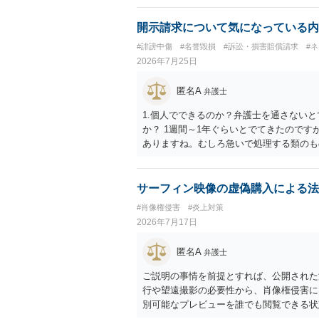
の説明に必要な従たる資料であること、引
が必要です。勉強ノートの教材として図そ
開示請求について気になっている内
う。 文章についても、単に所々表現を変
#誹謗中傷
#名誉毀損
#訴訟・損害賠償請求
#
うえで、ご自身の表現と構成でまとめる必
2026年7月25日
ース・模写した部分は掲載せず、人体の構
法が考えられます。また、改変・SNS掲
匿名A
弁護士
う方法もあります。トレースした図を残し
1.個人でできるのか？弁護士を通さないと
か？ 1週間～1年ぐらいとでてきたのです
ありますね。むしろ急いで処理する類のも
求してしまった場合はどうなるのか？ 開
サーフィン映像の虚偽購入による法
#肖像権侵害
#炎上対策
2026年7月17日
匿名A
弁護士
ご説明の事情を前提とすれば、公開された
行や望遠撮影の必要性から、肖像権侵害に
別可能なプレビューを誰でも閲覧できる状
分とは限らず、事前同意を取得する、第三