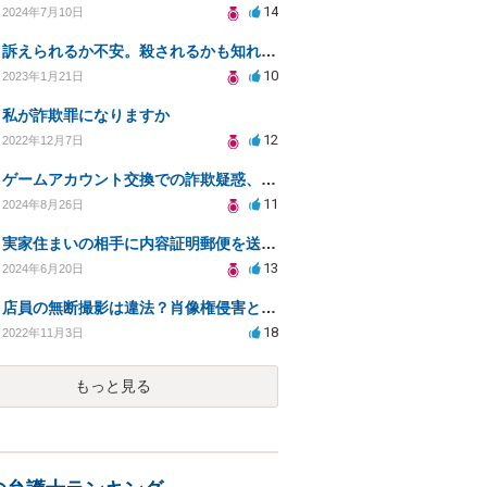
14
2024年7月10日
訴えられるか不安。殺されるかも知れない。怖い。開示請求が通るかもしれなくて怖い
10
2023年1月21日
私が詐欺罪になりますか
12
2022年12月7日
ゲームアカウント交換での詐欺疑惑、法的対応は必要か？
11
2024年8月26日
実家住まいの相手に内容証明郵便を送る際の配慮点とは？
13
2024年6月20日
店員の無断撮影は違法？肖像権侵害と対応策を解説
18
2022年11月3日
もっと見る