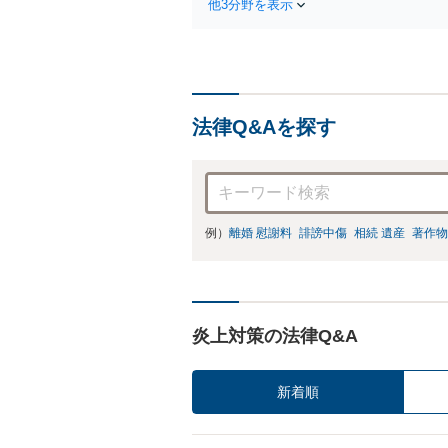
他3分野を表示
法律Q&Aを探す
例）
離婚 慰謝料
誹謗中傷
相続 遺産
著作物
炎上対策の法律Q&A
新着順