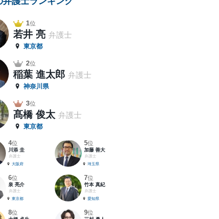
の弁護士ランキング
1
位
若井 亮
弁護士
東京都
2
位
稲葉 進太郎
弁護士
神奈川県
3
位
髙橋 俊太
弁護士
東京都
4
5
位
位
川添 圭
加藤 善大
弁護士
弁護士
大阪府
埼玉県
6
7
位
位
泉 亮介
竹本 真紀
弁護士
弁護士
東京都
愛知県
8
9
位
位