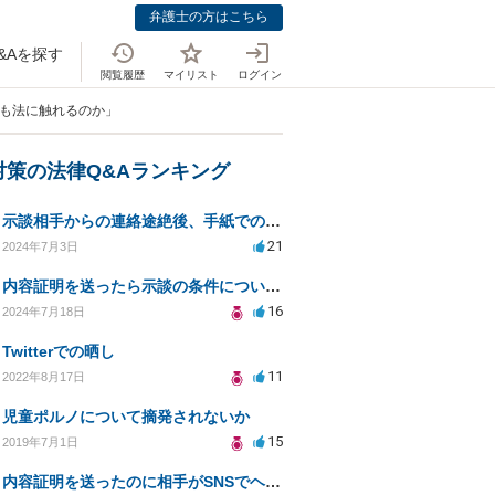
弁護士の方はこちら
&Aを探す
閲覧履歴
マイリスト
ログイン
でも法に触れるのか」
対策の法律Q&Aランキング
示談相手からの連絡途絶後、手紙での対応方法を相談
21
2024年7月3日
内容証明を送ったら示談の条件について検討すると言った相手がSNSでいつも通り生きている。頭に来ます。
16
2024年7月18日
Twitterでの晒し
11
2022年8月17日
児童ポルノについて摘発されないか
15
2019年7月1日
内容証明を送ったのに相手がSNSでヘラヘラして反省していない。辞めさせる方法はありませんか？