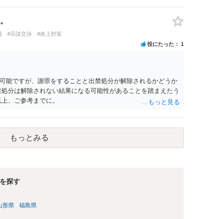
りすまし購入・転売が行われた場合、御社の責任が当然に生じる
けで購入でき、自社が照合不一致を検出しても販売を止めてい
。
対策を怠ったとして、撮影された本人に対する損害賠償責任が
員
#示談交渉
#炎上対策
対策は、いずれも過剰ではなく、必要な方向性です。ただし、そ
役にたった
1
の廃止は購入者の追跡には役立ちますが、その人が被写体本人
一致時の販売保留・手動レビューは特に重要です。セッション
として販売保留又は追加確認の対象とすべきです。フォレンジ
ですが、不正購入や同意前の公開自体を防ぐものではありませ
可能ですが、謝罪をすることと出禁処分が解除されるかどうか
体との照合方法、無認証プレビューの廃止、申出時の即時非公開
禁処分は解除されない結果になる可能性があることを踏まえたう
必要があります。実際の画面、照合ロジック、利用規約、フィ
以上、ご参考までに。
ス全体のリーガルチェックを受けるのがよいでしょう。
もっとみる
を探す
山形県
福島県