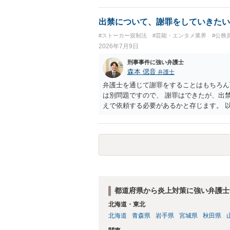
けで表示する方法を検討すべきです。 な
わけではありません。しかし、自己申告だ
出禁について、謝罪をしていきたい
ない現行の運用では、予測可能な不正への
#ストーカー規制法
#芸能・エンタメ業界
#公務
認められる可能性があります。 検討中の
2026年7月9日
れだけで十分とはいえません。ゲスト購入
であることまでは確認できません。照合不
刑事事件に強い弁護士
の遡及作成は、検知するだけでなく、原則
森本 偲音
弁護士
ック透かしは転売者の特定や抑止には有効
弁護士を通じて謝罪をすることはもちろん
ん。 したがって、これらに加えて、被写
は別問題ですので、 謝罪はできたが、出
化、未購入映像の保存期間などを整備する
えで依頼する必要があるかと存じます。 
ルマーとの契約を弁護士に提示し、サービ
都道府県から炎上対策に強い弁護士
北海道・東北
北海道
青森県
岩手県
宮城県
秋田県