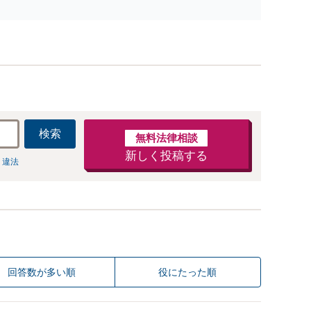
防止のために尽力」加害者側の対応可：開示請求の意
見照会が来たときの対処法、被害者との示談交渉
検索
無料法律相談
新しく投稿する
 違法
回答数が多い順
役にたった順