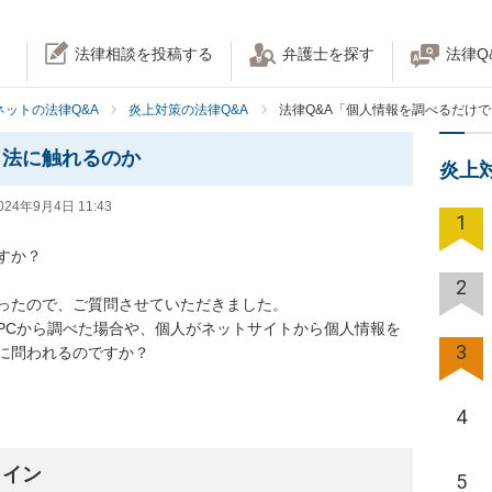
法律相談を投稿する
弁護士を探す
法律Q
ネットの法律Q&A
炎上対策の法律Q&A
法律Q&A「個人情報を調べるだけ
も法に触れるのか
炎上
024年9月4日 11:43
1
か？

2
ったので、ご質問させていただきました。

PCから調べた場合や、個人がネットサイトから個人情報を
3
に問われるのですか？
4
ライン
5