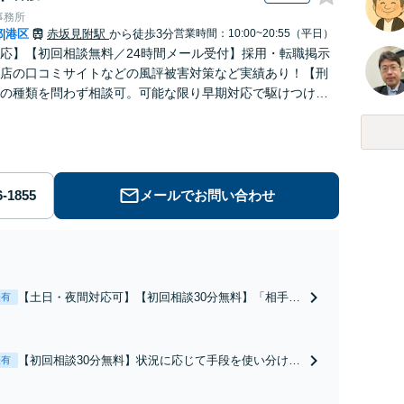
事務所
都
港区
赤坂見附駅
から徒歩3分
営業時間：10:00~20:55（平日）
|
応】【初回相談無料／24時間メール受付】採用・転職掲示
店の口コミサイトなどの風評被害対策など実績あり！【刑
の種類を問わず相談可。可能な限り早期対応で駆けつけサ
労働】不当解雇・残業代請求はおまかせください
メールでお問い合わせ
【土日・夜間対応可】【初回相談30分無料】「相手方
表有
から書面を提示されたら、サインする前にご相談を」
経験豊富な弁護士が全力で交渉にあたります！相手方
と直接話す精神的負担を軽減「弁護士の交渉で慰謝料
【初回相談30分無料】状況に応じて手段を使い分け、
表有
金額アップ／減額交渉も対応可」【完全個室対応】
適切な方法で投稿の削除・発信者情報開示請求をおこ
ないます「企業やお店の風評被害対策／売り上げ低下