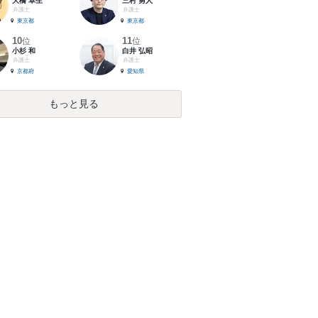
大橋 卓生
三村 勇人
弁護士
弁護士
東京都
東京都
10
11
位
位
小杉 和
白井 弘昭
弁護士
弁護士
京都府
愛知県
もっと見る