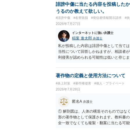
誹謗中傷に当たる内容を投稿したか
うるのか教えて欲しい。
#誹謗中傷
#名誉毀損
#発信者情報開示請求
#
2026年7月27日
インターネットに強い弁護士
稲葉 進太郎
弁護士
私が投稿した内容は誹謗中傷として当ては
当性について回答しかねますが、相談者が
利侵害が認められる可能性は低いと存じま
判や刑事裁判に発展しうるものでしょうか
め、民事裁判や刑事裁判に発展することは
著作物の定義と使用方法について
#炎上対策
#著作権侵害
#個人・プライベート
2026年7月28日
匿名A
弁護士
① 解剖図は、人体の構造そのものではな
形の著作物として保護されます。教科書の
全一致でなくても複製・翻案に当たる可能
りません。 ② 出典を記載するだけでは