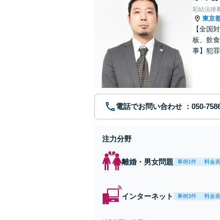
彩結法律
東京
【全国対
板、飲食
事】犯罪
ポート【
電話でお問い合わせ
注力分野
離婚・男女問題
事例1件
料金
インターネット
事例3件
料金