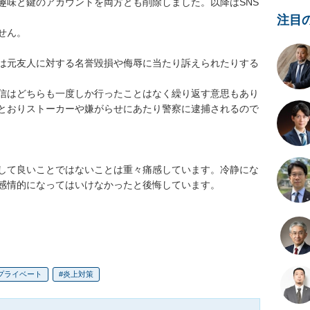
趣味と鍵のアカウントを両方とも削除しました。以降はSNS
注目
ん。

は元友人に対する名誉毀損や侮辱に当たり訴えられたりする
信はどちらも一度しか行ったことはなく繰り返す意思もあり
とおりストーカーや嫌がらせにあたり警察に逮捕されるので
して良いことではないことは重々痛感しています。冷静にな
感情的になってはいけなかったと後悔しています。

プライベート
炎上対策