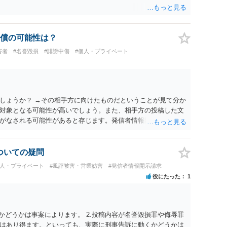
償の可能性は？
害者
#名誉毀損
#誹謗中傷
#個人・プライベート
しょうか？ →その相手方に向けたものだということが見て分か
対象となる可能性が高いでしょう。また、相手方の投稿した文
がなされる可能性があると存じます。発信者情報開示請求が進
に、意見照会がなされます。アカウント情報開示の場合は、ア
ます。 また、された場合賠償金はいくらでしょうか。 →ケー
単位まで様々でしょう。裁判外であれば交渉して相手方の請求
についての疑問
しょう。
個人・プライベート
#風評被害・営業妨害
#発信者情報開示請求
役にたった
1
かどうかは事案によります。 2.投稿内容が名誉毀損罪や侮辱罪
はあり得ます。といっても、実際に刑事告訴に動くかどうかは