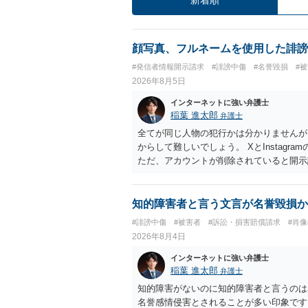
顔写真、フルネームを使用した誹謗
#発信者情報開示請求
#誹謗中傷
#名誉毀損
#
2026年8月5日
インターネットに強い弁護士
稲葉 進太郎
弁護士
全てが同じ人物の犯行かは分かりませんが
からして難しいでしょう。 XとInstag
ただ、アカウントが削除されていると開示
削除されている場合、今から進めても失敗
相手に全ての弁護士費用を負担させること
せることができるでしょう。訴訟で判決と
知的障害者と言う文言が名誉毀損か
ない場合があり何ともいえないところでし
#誹謗中傷
#被害者
#訴訟・損害賠償請求
#肖
2026年8月4日
インターネットに強い弁護士
稲葉 進太郎
弁護士
知的障害がないのに知的障害者と言うのは
名誉感情侵害とされることが多い印象です