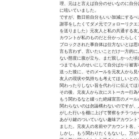
理、元はと言えば自分のせいなのに自分
に呟いていました。

ですが、数日前自分もいい加減にするべ
謝罪をしたくてダメ元でフォローリクエ
を送りました）元友人と私の共通する友
カウントが私のものだと分かったらしく
ブロックされた事自体は仕方ないとは思
言も言わず、言いたいことだけ一方的に
ない態度に腹が立ち、まだ親しかった頃
つまでも人のせいにして自分ばかり被害
送った後に、そのメールを元友人から見
友人の現状や気持ちも考えてほしいとの
関わったりしない旨を代わりに伝えてほ
その後、元友人から次にストーカー行為
もう関わるなと綴った絶縁宣言のメールが
関わらないのは勿論構わないのですが、
がした行いを棚に上げて警察をチラつか
あがり鍵のついていない趣味アカウント
ました。元友人の名前やアカウント名、
しかし、もう関わりたくもないし、万が