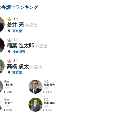
の弁護士ランキング
1
位
若井 亮
弁護士
東京都
2
位
稲葉 進太郎
弁護士
神奈川県
3
位
髙橋 俊太
弁護士
東京都
4
5
位
位
川添 圭
加藤 善大
弁護士
弁護士
大阪府
埼玉県
6
7
位
位
泉 亮介
竹本 真紀
弁護士
弁護士
東京都
愛知県