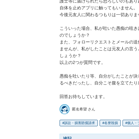
護士等に届けられたら恐ろしいのもあり
自体を止めアプリに触ってもいません。

今後元友人に関わるつもりは一切ありませ
こういった場合、私が吐いた愚痴の呟き
のでしょうか？

また、フォローリクエストとメールの送
ませんが、私がしたことは元友人の言う
しょうか？

以上の2つが質問です。

愚痴を吐いたり等、自分がしたことが決
るべきだったし、自分こそ腹を立てたり
回答お待ちしています。
匿名希望 さん
訴訟・損害賠償請求
名誉毀損
個人・
追記