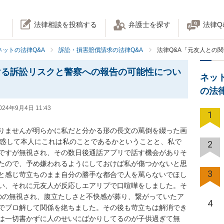
法律相談を投稿する
弁護士を探す
法律Q
ネットの法律Q&A
訴訟・損害賠償請求の法律Q&A
法律Q&A「元友人との
ける訴訟リスクと警察への報告の可能性につい
ネッ
の法
024年9月4日 11:43
1
りませんが明らかに私だと分かる形の長文の罵倒を綴った画
困惑して本人にこれは私のことであるかということと、私で
2
ですが無視され、その数日後通話アプリで話す機会がありそ
たので、予め嫌われるようにしておけば私が傷つかないと思
3
と感じ苛立ちのまま自分の勝手な都合で人を罵らないでほし
い、それに元友人が反応しエアリプで口喧嘩をしました。そ
のの無視され、腹立たしさと不快感が募り、繋がっていたア
4
でブロ解して関係を絶ちました。その後も苛立ちは解消でき
は一切書かずに人のせいにばかりしてるのが子供過ぎて無