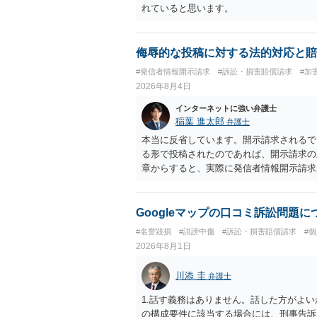
れていると思います。
侮辱的な投稿に対する法的対応と賠
#発信者情報開示請求
#訴訟・損害賠償請求
#加
2026年8月4日
インターネットに強い弁護士
稲葉 進太郎
弁護士
本当に反省しています。開示請求されるで
る形で投稿されたのであれば、開示請求の
章からすると、実際に発信者情報開示請求
むと、投稿に使った回線の契約者のところ
カウントの登録メールに意見照会がなされ
スバイケースであり、数万円から１００万
Googleマップの口コミ訴訟問題
額から減額することを試みることとなるで
#名誉毀損
#誹謗中傷
#訴訟・損害賠償請求
#
2026年8月1日
川添 圭
弁護士
1.話す義務はありません。話した方がよい
の構成要件に該当する場合には、刑事告訴