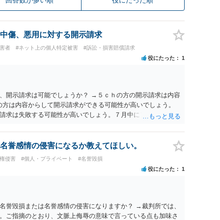
中傷、悪用に対する開示請求
被害者
#ネット上の個人特定被害
#訴訟・損害賠償請求
役にたった
1
、開示請求は可能でしょうか？ →５ｃｈの方の開示請求は内容
ramの方は内容からして開示請求ができる可能性が高いでしょう。
請求は失敗する可能性が高いでしょう。７月中にアカウントが
する可能性が高いように思われます。 相手を特定できた場合、
は可能でしょうか？ →訴訟外の交渉で相手方が認めれば負担さ
なった場合は、実際の弁護士費用が認められる場合と認められ
名誉感情の侵害になるか教えてほしい。
ょう。
像権侵害
#個人・プライベート
#名誉毀損
役にたった
1
名誉毀損または名誉感情の侵害になりますか？ →裁判所では、
。ご指摘のとおり、文脈上侮辱の意味で言っている点も加味さ