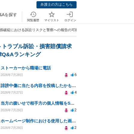
弁護士の方はこちら
&Aを探す
閲覧履歴
マイリスト
ログイン
関係破綻における訴訟リスクと警察への報告の可能性について」
トトラブル訴訟・損害賠償請求
律Q&Aランキング
ストーカーから職場に電話
6
2026年7月28日
誹謗中傷に当たる内容を投稿したかもしれない。開示請求や民事刑事裁判に発展しうるのか教えて欲しい。
4
2026年7月27日
当方の腹いせで相手方の個人情報をSNSで晒してしまい名誉毀損させてしまったかもしれない
2
2026年7月29日
ホームページ制作における使用した画像や文章の著作権について
2
2026年7月29日