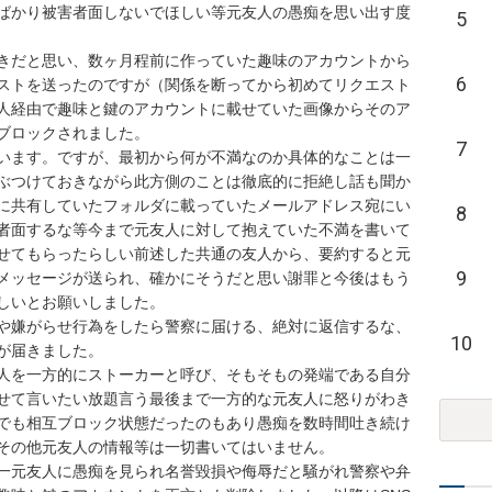
ばかり被害者面しないでほしい等元友人の愚痴を思い出す度
5
きだと思い、数ヶ月程前に作っていた趣味のアカウントから
6
ストを送ったのですが（関係を断ってから初めてリクエスト
人経由で趣味と鍵のアカウントに載せていた画像からそのア
ブロックされました。

7
います。ですが、最初から何が不満なのか具体的なことは一
ぶつけておきながら此方側のことは徹底的に拒絶し話も聞か
に共有していたフォルダに載っていたメールアドレス宛にい
8
者面するな等今まで元友人に対して抱えていた不満を書いて
せてもらったらしい前述した共通の友人から、要約すると元
9
メッセージが送られ、確かにそうだと思い謝罪と今後はもう
しいとお願いしました。

や嫌がらせ行為をしたら警察に届ける、絶対に返信するな、
10
届きました。

人を一方的にストーカーと呼び、そもそもの発端である自分
せて言いたい放題言う最後まで一方的な元友人に怒りがわき
でも相互ブロック状態だったのもあり愚痴を数時間吐き続け
その他元友人の情報等は一切書いてはいません。

一元友人に愚痴を見られ名誉毀損や侮辱だと騒がれ警察や弁