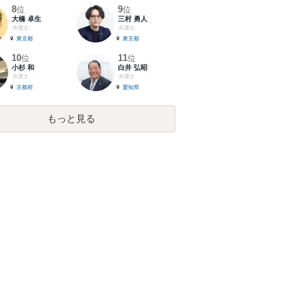
8
9
位
位
大橋 卓生
三村 勇人
弁護士
弁護士
東京都
東京都
10
11
位
位
小杉 和
白井 弘昭
弁護士
弁護士
京都府
愛知県
もっと見る