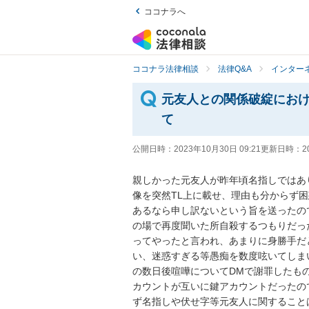
ココナラへ
ココナラ法律相談
法律Q&A
インター
元友人との関係破綻にお
て
公開日時：
2023年10月30日 09:21
更新日時：
2
親しかった元友人が昨年頃名指しではあ
像を突然TL上に載せ、理由も分からず
あるなら申し訳ないという旨を送ったの
の場で再度聞いた所自殺するつもりだっ
ってやったと言われ、あまりに身勝手だ
い、迷惑すぎる等愚痴を数度呟いてしま
の数日後喧嘩についてDMで謝罪したも
カウントが互いに鍵アカウントだったの
ず名指しや伏せ字等元友人に関すること