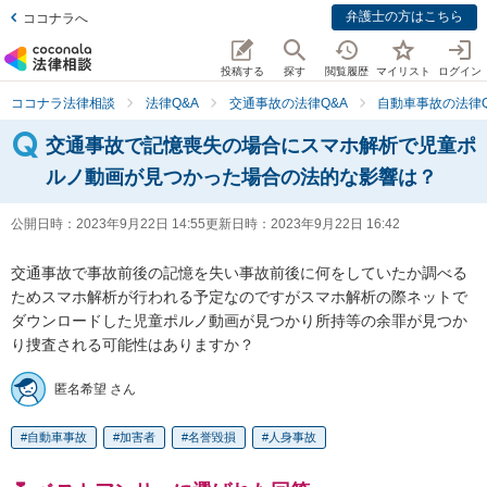
弁護士の方はこちら
ココナラへ
投稿する
探す
閲覧履歴
マイリスト
ログイン
ココナラ法律相談
法律Q&A
交通事故の法律Q&A
自動車事故の法律Q
交通事故で記憶喪失の場合にスマホ解析で児童ポ
ルノ動画が見つかった場合の法的な影響は？
公開日時：
2023年9月22日 14:55
更新日時：
2023年9月22日 16:42
交通事故で事故前後の記憶を失い事故前後に何をしていたか調べる
ためスマホ解析が行われる予定なのですがスマホ解析の際ネットで
ダウンロードした児童ポルノ動画が見つかり所持等の余罪が見つか
り捜査される可能性はありますか？
匿名希望 さん
自動車事故
加害者
名誉毀損
人身事故