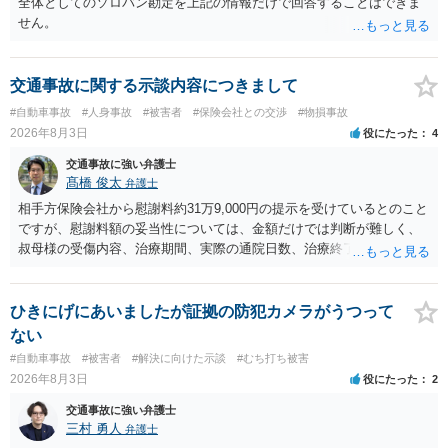
全体としてのソロバン勘定を上記の情報だけで回答することはできま
せん。
交通事故に関する示談内容につきまして
#自動車事故
#人身事故
#被害者
#保険会社との交渉
#物損事故
2026年8月3日
役にたった
4
交通事故に強い弁護士
髙橋 俊太
弁護士
相手方保険会社から慰謝料約31万9,000円の提示を受けているとのこと
ですが、慰謝料額の妥当性については、金額だけでは判断が難しく、
叔母様の受傷内容、治療期間、実際の通院日数、治療終了の経緯、後
遺症の有無、相手方保険会社から提示されている示談内容の内訳等を
確認する必要があります。保険会社から提示される慰謝料額について
は、弁護士が介入することにより増額を検討できる場合がありますの
ひきにげにあいましたが証拠の防犯カメラがうつって
で、以下の資料・情報を準備した上で、弁護士に個別に相談すること
ない
をお勧めいたします。 ・相手方保険会社から届いている示談金額の提
#自動車事故
#被害者
#解決に向けた示談
#むち打ち被害
示書類 ・叔母様の診断名、けがの内容 ・治療開始日及び治療終了日
2026年8月3日
役にたった
2
・入院の有無、通院回数 ・現在も症状が残っているか ・叔母様ご本人
やご家族等が加入している保険に、今回の事故で利用できる弁護士費
交通事故に強い弁護士
用特約が付帯しているか なお、被害者は叔母様ご本人となりますの
三村 勇人
弁護士