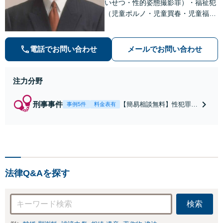
いせつ・性的姿態撮影罪）・福祉犯
（児童ポルノ・児童買春・児童福祉
法・青少年条例）・ネット犯罪（名
誉毀損・わいせつ物・不正アクセス
等）に非常に詳しい弁護士です
電話でお問い合わせ
メールでお問い合わせ
注力分野
刑事事件
【簡易相談無料】性犯罪
事例5件
料金表有
（不同意性交・不同意わい
せつ）・福祉犯（児童ポル
ノ・児童買春・児童福祉
法・青少年条例）・ネット
犯罪（名誉毀損・わいせつ
物・不正アクセス・リベン
法律Q&Aを探す
ジポルノ罪等）に非常に詳
しい弁護士です
検索