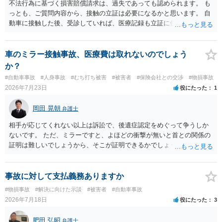
で、弁護士が受任する場合には、叔母様ご本人の依頼意思等を確認す
不法行為に基づく損害賠償請求は、過失であっても認められます。 も
る必要があります。日本語での十分な意思疎通が難しいとのことです
っとも、ご質問内容から、接触の立証は必要になるかと思います。 自
ので、そのあたりのご事情も踏まえて、依頼意思の確認方法等を検討
動車に接触した後、受診していれば、医療記録も立証に使えるかと思
する必要があると思われます。
います。 いずれにせよ、多角的に検討する必要がありますので、弁護
士にご相談ください。
車のミラー接触事故、医療費は取れないのでしょう
か？
#自動車事故
#人身事故
#むち打ち被害
#被害者
#保険会社との交渉
#物損事故
2026年7月23日
役にたった
1
岡田 晃朝
弁護士
相手が応じてくれない以上は訴訟で、後遺症認定をめぐって争うしか
ないです。 ただ、ミラーですと、よほどの衝撃が無いと首との関係の
証明は難しいでしょうから、そこが証明できるかでしょうね。
事故に対して支払義務ありますか
#物損事故
#解決に向けた示談
#被害者
#自動車事故
2026年7月18日
役にたった
3
肥田 弘昭
弁護士