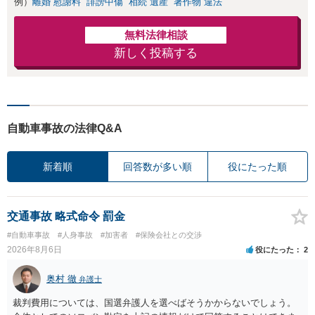
例）
離婚 慰謝料
誹謗中傷
相続 遺産
著作物 違法
無料法律相談
新しく投稿する
自動車事故の法律Q&A
新着順
回答数が多い順
役にたった順
交通事故 略式命令 罰金
#自動車事故
#人身事故
#加害者
#保険会社との交渉
2026年8月6日
役にたった
2
奥村 徹
弁護士
裁判費用については、国選弁護人を選べばそうかからないでしょう。