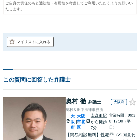
ご自身の責任のもと適法性・有用性を考慮してご利用いただくようお願いい
たします。
マイリストに入れる
この質問に回答した弁護士
奥村 徹
弁護士
大阪府
奥村＆田中法律事務所
南森町駅
営業時間：09:3
大
大阪
0~17:30（平
阪
市北
から徒歩
|
府
区
日）
7分
【簡易相談無料】性犯罪（不同意わ