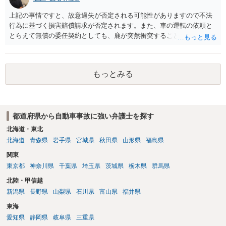
上記の事情ですと、故意過失が否定される可能性がありますので不法
行為に基づく損害賠償請求が否定されます。また、車の運転の依頼と
とらえて無償の委任契約としても、鹿が突然衝突することは予見がで
きませんので善管注意義務違反は否定され債務不履行に基づく損害賠
償請求も成立しない可能性があります。以上の理由から支払義務は否
定される可能性が高いです。ご参考にしてください。
もっとみる
都道府県から自動車事故に強い弁護士を探す
北海道・東北
北海道
青森県
岩手県
宮城県
秋田県
山形県
福島県
関東
東京都
神奈川県
千葉県
埼玉県
茨城県
栃木県
群馬県
北陸・甲信越
新潟県
長野県
山梨県
石川県
富山県
福井県
東海
愛知県
静岡県
岐阜県
三重県