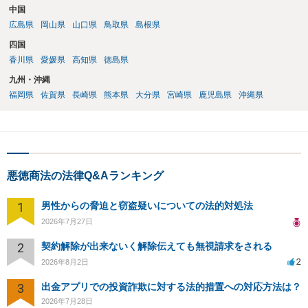
中国
広島県
岡山県
山口県
鳥取県
島根県
四国
香川県
愛媛県
高知県
徳島県
九州・沖縄
福岡県
佐賀県
長崎県
熊本県
大分県
宮崎県
鹿児島県
沖縄県
悪徳商法の法律Q&Aランキング
1
男性からの脅迫と窃盗疑いについての法的対処法
2026年7月27日
2
契約解除が出来ないく解除伝えても無視請求をされる
2
2026年8月2日
3
出金アプリでの投資詐欺に対する法的措置への対応方法は？
2026年7月28日