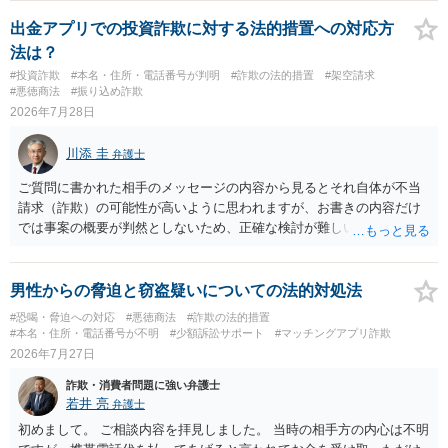
出金アプリでの投資詐欺に対する法的措置への対応方
法は？
#投資詐欺
#本名・住所・電話番号が判明
#詐欺の法的措置
#架空請求
#悪徳商法
#振り込め詐欺
2026年7月28日
川添 圭
弁護士
ご質問に書かれた相手のメッセージの内容から見るとそれ自体が不当
請求（詐欺）の可能性が高いように思われますが、お書きの内容だけ
では事案の概要が判然としないため、正確な検討が難しいです。例え
ば、最寄りの消費生活センターや自治体の無料法律相談等で、実際の
画面を見て貰いながらアドバイスう受けた方が確実です。
男性からの脅迫と窃盗疑いについての法的対処法
#恐喝・脅迫への対応
#悪徳商法
#詐欺の法的措置
#本名・住所・電話番号が不明
#少額訴訟サポート
#マッチングアプリ詐欺
2026年7月27日
詐欺・消費者問題に強い弁護士
若井 亮
弁護士
初めまして。 ご相談内容を拝見しました。 当時の相手方の内心は不明