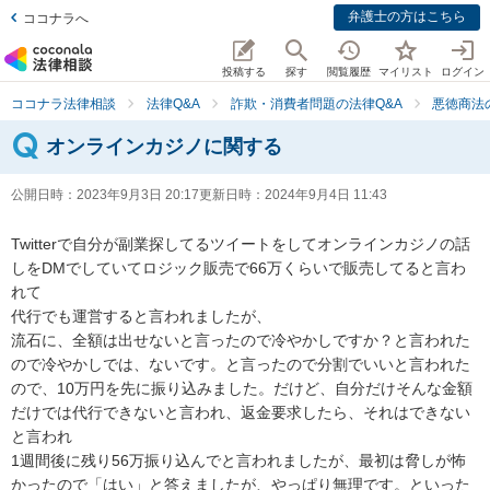
弁護士の方はこちら
ココナラへ
投稿する
探す
閲覧履歴
マイリスト
ログイン
ココナラ法律相談
法律Q&A
詐欺・消費者問題の法律Q&A
悪徳商法
オンラインカジノに関する
公開日時：
2023年9月3日 20:17
更新日時：
2024年9月4日 11:43
Twitterで自分が副業探してるツイートをしてオンラインカジノの話
しをDMでしていてロジック販売で66万くらいで販売してると言わ
れて

代行でも運営すると言われましたが、

流石に、全額は出せないと言ったので冷やかしですか？と言われた
ので冷やかしでは、ないです。と言ったので分割でいいと言われた
ので、10万円を先に振り込みました。だけど、自分だけそんな金額
だけでは代行できないと言われ、返金要求したら、それはできない
と言われ

1週間後に残り56万振り込んでと言われましたが、最初は脅しが怖
かったので「はい」と答えましたが、やっぱり無理です。といった