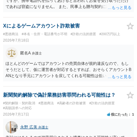
ですが、携帯電話代を払ってあげると言われてお金を受け取っただけ
であれば窃盗になりません。 また、民事上も贈与契約に該当すると思
われるところ、返済の義務はありません。 これ以上のやり取りをせ
ず、可能であればブロックをするようにしてください。 ご不安であれ
ば、最寄りの警察署に相談をしても良いかもしれません。 以上、ご参
Xによるゲームアカウント詐欺被害
考になれば幸いです。
#悪徳商法
#本名・住所・電話番号が不明
#詐欺の法的措置
#200万円以上
2026年7月18日
匿名A
弁護士
ほとんどのゲームではアカウントの売買自体が規約違反なので、もし
そうだとして、仮に運営者が対応するとすれば、おそらくアカウントB
ANとなり手元にアカウントを戻してくれる可能性は低いかもしれませ
ん。さらにいえば、最悪の場合、貴殿も運営者から出禁処分（登録拒
絶）を食らう可能性があります。RMTが許されているゲーム（海外の
運営会社にはそのようなスタンスの事業者もいます）であれば結論は
新聞契約解除で偽計業務妨害罪問われる可能性は？
変わるかもしれませんが…
#契約解除・契約取消
#悪徳商法
#高齢者の詐欺被害
#詐欺の法的措置
#高額請求への対応
2026年7月17日
役にたった
1
永野 広美
弁護士