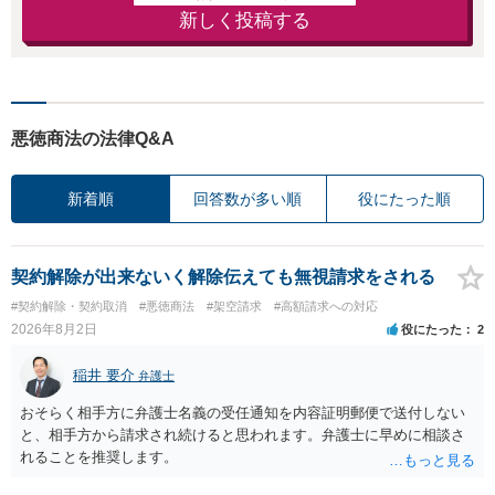
新しく投稿する
悪徳商法の法律Q&A
新着順
回答数が多い順
役にたった順
契約解除が出来ないく解除伝えても無視請求をされる
#契約解除・契約取消
#悪徳商法
#架空請求
#高額請求への対応
2026年8月2日
役にたった
2
稲井 要介
弁護士
おそらく相手方に弁護士名義の受任通知を内容証明郵便で送付しない
と、相手方から請求され続けると思われます。弁護士に早めに相談さ
れることを推奨します。