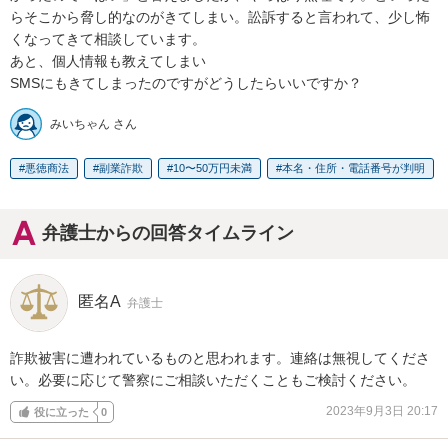
らそこから脅し的なのがきてしまい。訟訴すると言われて、少し怖
くなってきて相談しています。

あと、個人情報も教えてしまい

SMSにもきてしまったのですがどうしたらいいですか？
みいちゃん さん
悪徳商法
副業詐欺
10〜50万円未満
本名・住所・電話番号が判明
弁護士からの回答タイムライン
匿名A
弁護士
詐欺被害に遭われているものと思われます。連絡は無視してくださ
い。必要に応じて警察にご相談いただくこともご検討ください。
2023年9月3日 20:17
役に立った
0