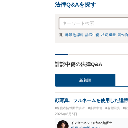
法律Q&Aを探す
例）
離婚 慰謝料
誹謗中傷
相続 遺産
著作物
誹謗中傷の法律Q&A
新着順
顔写真、フルネームを使用した誹謗
#発信者情報開示請求
#誹謗中傷
#名誉毀損
#
2026年8月5日
インターネットに強い弁護士