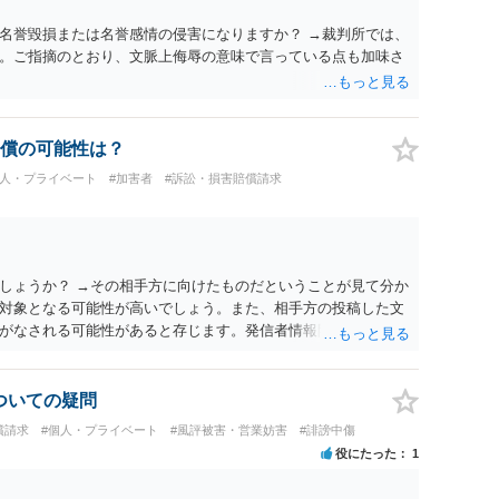
名誉毀損または名誉感情の侵害になりますか？ →裁判所では、
。ご指摘のとおり、文脈上侮辱の意味で言っている点も加味さ
償の可能性は？
個人・プライベート
#加害者
#訴訟・損害賠償請求
しょうか？ →その相手方に向けたものだということが見て分か
対象となる可能性が高いでしょう。また、相手方の投稿した文
がなされる可能性があると存じます。発信者情報開示請求が進
に、意見照会がなされます。アカウント情報開示の場合は、ア
ます。 また、された場合賠償金はいくらでしょうか。 →ケー
単位まで様々でしょう。裁判外であれば交渉して相手方の請求
についての疑問
しょう。
償請求
#個人・プライベート
#風評被害・営業妨害
#誹謗中傷
役にたった
1