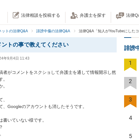
法律相談を投稿する
弁護士を探す
法律Q
ネットの法律Q&A
誹謗中傷の法律Q&A
法律Q&A「知人がYouTubeにし
コメントの事で教えてください
誹謗
24年9月4日 11:43
1
画投稿者がコメントをスクショして弁護士を通して情報開示し然
。

2
。

3
、

て、Googleのアカウントも消したそうです。

4
は書いていない様です。



。

5