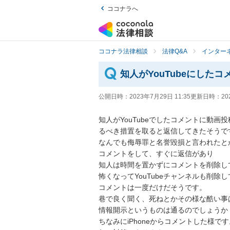
ココナラへ
ココナラ法律相談
法律Q&A
インター
知人がYouTubeにした
公開日時：
2023年7月29日 11:35
更新日時：
20
知人がYouTubeでしたコメントに動
るべき措置を取ると返信してきたそうです
なんでも侮辱罪と名誉毀損と言われたとか
コメントをして、すぐに返信があり

知人は時間を置かずにコメントを削除して
怖くなってYouTubeチャンネルも削除し
コメントは一度だけだそうです。

巷で良く聞く、死ねとかその様な酷い事
情報開示というものは通るのでしょうか？
ちなみにiPhoneからコメントした様です