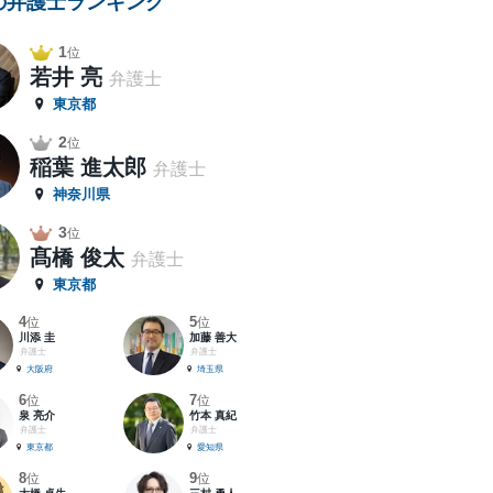
の弁護士ランキング
1
位
若井 亮
弁護士
東京都
2
位
稲葉 進太郎
弁護士
神奈川県
3
位
髙橋 俊太
弁護士
東京都
4
5
位
位
川添 圭
加藤 善大
弁護士
弁護士
大阪府
埼玉県
6
7
位
位
泉 亮介
竹本 真紀
弁護士
弁護士
東京都
愛知県
8
9
位
位