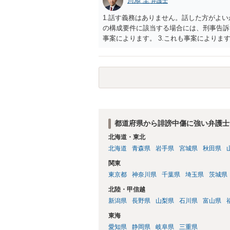
川添 圭
弁護士
1.話す義務はありません。話した方がよい
の構成要件に該当する場合には、刑事告訴
事案によります。 3.これも事案によります
きることが多いので、少しでも特定可能に
さらにいえば、利用者からの口コミ投稿の
証拠による裏付けか必要なので発信者情報
都道府県から誹謗中傷に強い弁護士
北海道・東北
北海道
青森県
岩手県
宮城県
秋田県
関東
東京都
神奈川県
千葉県
埼玉県
茨城県
北陸・甲信越
新潟県
長野県
山梨県
石川県
富山県
東海
愛知県
静岡県
岐阜県
三重県