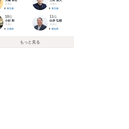
大橋 卓生
三村 勇人
弁護士
弁護士
東京都
東京都
10
11
位
位
小杉 和
白井 弘昭
弁護士
弁護士
京都府
愛知県
もっと見る