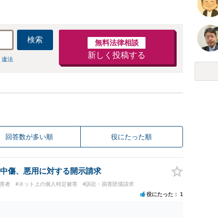
検索
無料法律相談
新しく投稿する
 違法
回答数が多い順
役にたった順
中傷、悪用に対する開示請求
被害者
#ネット上の個人特定被害
#訴訟・損害賠償請求
役にたった
1