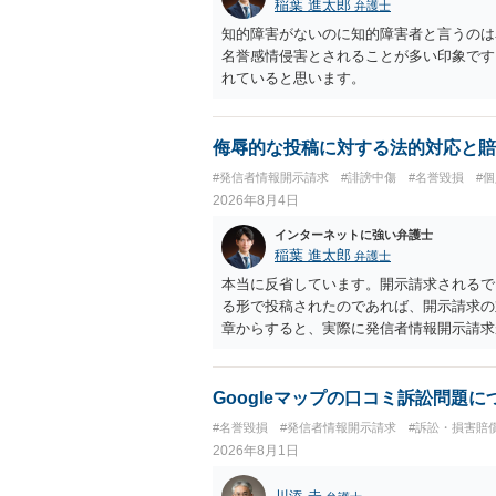
稲葉 進太郎
弁護士
知的障害がないのに知的障害者と言うのは
名誉感情侵害とされることが多い印象です
れていると思います。
侮辱的な投稿に対する法的対応と賠
#発信者情報開示請求
#誹謗中傷
#名誉毀損
#
2026年8月4日
インターネットに強い弁護士
稲葉 進太郎
弁護士
本当に反省しています。開示請求されるで
る形で投稿されたのであれば、開示請求の
章からすると、実際に発信者情報開示請求
むと、投稿に使った回線の契約者のところ
カウントの登録メールに意見照会がなされ
スバイケースであり、数万円から１００万
Googleマップの口コミ訴訟問題
額から減額することを試みることとなるで
#名誉毀損
#発信者情報開示請求
#訴訟・損害賠
2026年8月1日