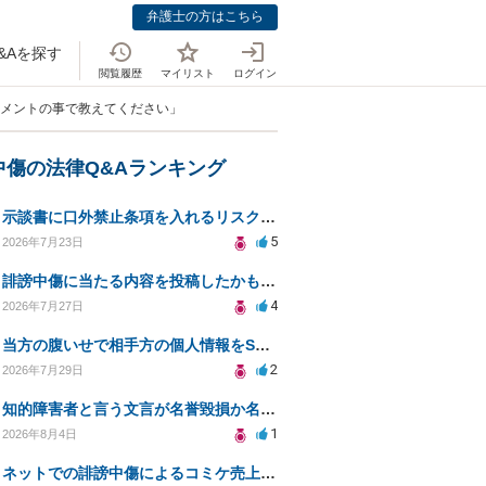
弁護士の方はこちら
&Aを探す
閲覧履歴
マイリスト
ログイン
たコメントの事で教えてください」
中傷の法律Q&Aランキング
示談書に口外禁止条項を入れるリスクはありますか？
5
2026年7月23日
誹謗中傷に当たる内容を投稿したかもしれない。開示請求や民事刑事裁判に発展しうるのか教えて欲しい。
4
2026年7月27日
当方の腹いせで相手方の個人情報をSNSで晒してしまい名誉毀損させてしまったかもしれない
2
2026年7月29日
知的障害者と言う文言が名誉毀損か名誉感情の侵害になるか教えてほしい。
1
2026年8月4日
ネットでの誹謗中傷によるコミケ売上減少、損害賠償は可能か？