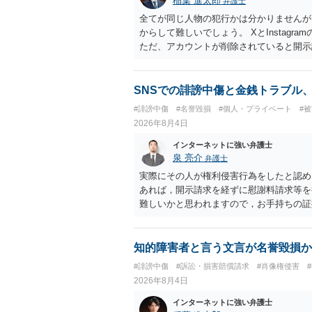
稲葉 進太郎
弁護士
全てが同じ人物の犯行かは分かりませんが
からして難しいでしょう。 XとInstag
ただ、アカウントが削除されていると開示
削除されている場合、今から進めても失敗
相手に全ての弁護士費用を負担させること
せることができるでしょう。訴訟で判決と
SNSでの誹謗中傷と金銭トラブル
ない場合があり何ともいえないところでし
#誹謗中傷
#名誉毀損
#個人・プライベート
#
2026年8月4日
インターネットに強い弁護士
泉 亮介
弁護士
実際にその人が権利侵害行為をしたと認め
あれば，開示請求を経ずに慰謝料請求等を
難しいかと思われますので，お手持ちの証
知的障害者と言う文言が名誉毀損か
#誹謗中傷
#訴訟・損害賠償請求
#肖像権侵害
2026年8月4日
インターネットに強い弁護士