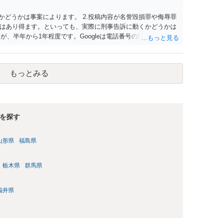
かどうかは事案によります。 2.投稿内容が名誉毀損罪や侮辱罪
はあり得ます。といっても、実際に刑事告訴に動くかどうかは
が、半年から1年程度です。Googleは電話番号の開示請求もで
なるよう、複数ルートで開示請求が行われることが多いです。
場合、開示請求者はある程度対象者を特定できている（ただし
開示請求をする）というケースが比較的多いと思われます。
もっとみる
を探す
山形県
福島県
栃木県
群馬県
福井県