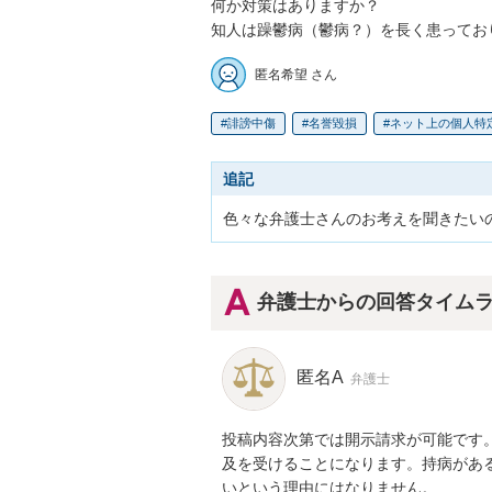
何か対策はありますか？

知人は躁鬱病（鬱病？）を長く患ってお
匿名希望 さん
誹謗中傷
名誉毀損
ネット上の個人特
追記
弁護士からの回答タイム
匿名A
弁護士
投稿内容次第では開示請求が可能です
及を受けることになります。持病があ
いという理由にはなりません。