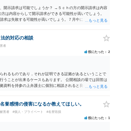
、開示請求は可能でしょうか？ →５ｃｈの方の開示請求は内容
ramの方は内容からして開示請求ができる可能性が高いでしょう。
請求は失敗する可能性が高いでしょう。７月中にアカウントが
する可能性が高いように思われます。 相手を特定できた場合、
は可能でしょうか？ →訴訟外の交渉で相手方が認めれば負担さ
なった場合は、実際の弁護士費用が認められる場合と認められ
、法的対応の相談
ょう。
被害者
役にたった
2
られるものであり，それが証明できる証拠があるということで
行うことが出来るケースもあります。 公開相談の場では回答は
拠資料を持参の上弁護士に個別に相談されると良いでしょう。
名誉感情の侵害になるか教えてほしい。
#被害者
#個人・プライベート
#名誉毀損
役にたった
1