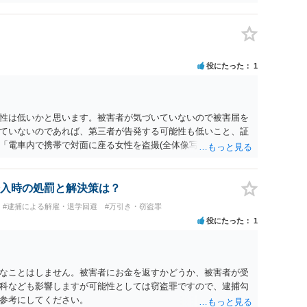
れたうえで対処方法を探された方がよいと思われます。 一般論
ーダーを持参して取り調べ内容を録音することは必須だと考え
役にたった
1
性は低いかと思います。被害者が気づいていないので被害届を
ていないのであれば、第三者が告発する可能性も低いこと、証
「電車内で携帯で対面に座る女性を盗撮(全体像写真1枚と5秒程
ど強調したものではありません。」とありますが、少なくとも捜
逮捕勾留されるケースが私の弁護経験では多くなった印象です
惑防止条例違反になることもあります）。2度としないことを
入時の処罰と解決策は？
。
#逮捕による解雇・退学回避
#万引き・窃盗罪
役にたった
1
なことはしません。被害者にお金を返すかどうか、被害者が受
科なども影響しますが可能性としては窃盗罪ですので、逮捕勾
参考にしてください。