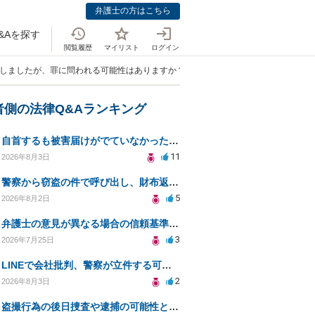
弁護士の方はこちら
&Aを探す
閲覧履歴
マイリスト
ログイン
店しましたが、罪に問われる可能性はありますか？」
者側の法律Q&Aランキング
自首するも被害届けがでていなかった場合
11
2026年8月3日
警察から窃盗の件で呼び出し、財布返却で自首すべきか？
5
2026年8月2日
弁護士の意見が異なる場合の信頼基準について教えてください
3
2026年7月25日
LINEで会社批判、警察が立件する可能性は？
2
2026年8月3日
盗撮行為の後日捜査や逮捕の可能性と初動対応について