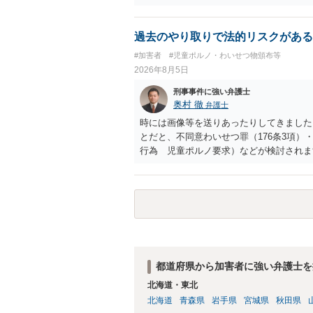
過去のやり取りで法的リスクがある
#加害者
#児童ポルノ・わいせつ物頒布等
2026年8月5日
刑事事件に強い弁護士
奥村 徹
弁護士
時には画像等を送りあったりしてきました。
とだと、不同意わいせつ罪（176条3項
行為 児童ポルノ要求）などが検討され
受けるでしょう。
都道府県から加害者に強い弁護士を
北海道・東北
北海道
青森県
岩手県
宮城県
秋田県