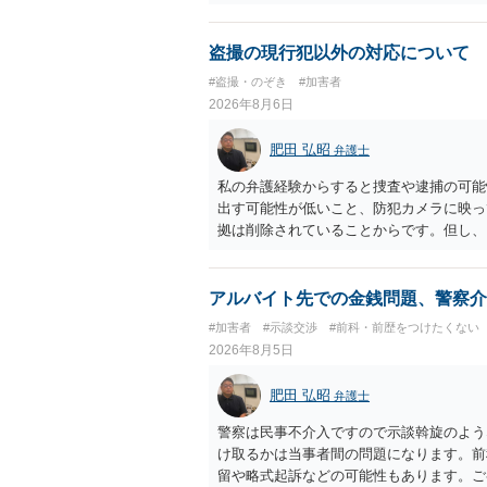
ついて、お近くで詳細な法律相談を受けら
でいえば、任意取り調べの場合、ＩＣレコ
ます。
盗撮の現行犯以外の対応について
#盗撮・のぞき
#加害者
2026年8月6日
肥田 弘昭
弁護士
私の弁護経験からすると捜査や逮捕の可能
出す可能性が低いこと、防犯カメラに映っ
拠は削除されていることからです。但し、
度の動画)してしまいました。下着や胸な
査段階では性的姿態等撮影罪の被疑事実で
（最終的には不起訴ないし各都道府県の迷
アルバイト先での金銭問題、警察介
お勧めいたします。ご参考にしてください
#加害者
#示談交渉
#前科・前歴をつけたくない
2026年8月5日
肥田 弘昭
弁護士
警察は民事不介入ですので示談斡旋のよう
け取るかは当事者間の問題になります。前
留や略式起訴などの可能性もあります。ご