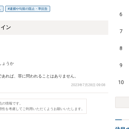
入
逮捕や勾留の阻止・準抗告
6
ライン
7
8
ょうか

9
であれば、罪に問われることはありません。
10
2023年7月28日 09:08
時点の情報です。
用性を考慮してご利用いただくようお願いいたします。