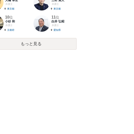
大橋 卓生
三村 勇人
弁護士
弁護士
東京都
東京都
10
11
位
位
小杉 和
白井 弘昭
弁護士
弁護士
京都府
愛知県
もっと見る