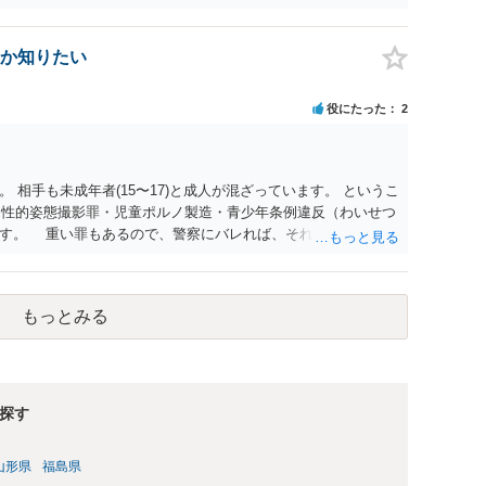
か知りたい
役にたった
2
 相手も未成年者(15〜17)と成人が混ざっています。 というこ
）・性的姿態撮影罪・児童ポルノ製造・青少年条例違反（わいせつ
ます。 重い罪もあるので、警察にバレれば、それなりの捜査を
もっとみる
探す
山形県
福島県