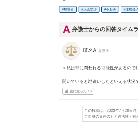
加害者
示談交渉
不起訴
住居侵
弁護士からの回答タイム
匿名A
弁護士
＞私は罪に問われる可能性があるのでし
開いていると勘違いしたといえる状況
役に立った
1
この投稿は、2023年7月28日
ご自身の責任のもと適法性・有