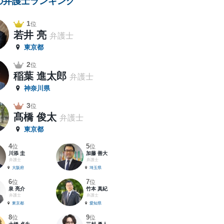
の弁護士ランキング
1
位
若井 亮
弁護士
東京都
2
位
稲葉 進太郎
弁護士
神奈川県
3
位
髙橋 俊太
弁護士
東京都
4
5
位
位
川添 圭
加藤 善大
弁護士
弁護士
大阪府
埼玉県
6
7
位
位
泉 亮介
竹本 真紀
弁護士
弁護士
東京都
愛知県
8
9
位
位