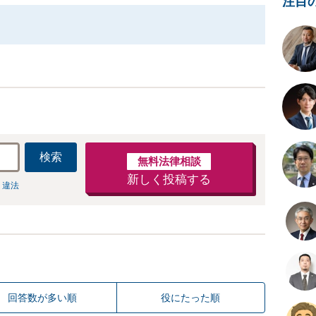
注目
検索
無料法律相談
新しく投稿する
 違法
回答数が多い順
役にたった順