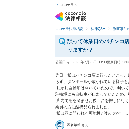
ココナラへ
ココナラ法律相談
法律Q&A
刑事事件の
誤って休業日のパチンコ
りますか？
公開日時：
2023年7月28日 09:08
更新日時：
20
先日、私はパチンコ店に行ったところ、
らず、ダンボールが敷かれている様子もあり
 しかし自動扉は開いていたので、開いていると勘違いして店に入りました。休業日の看板がなく、
駐輪場にも自転車が止まっていたため、
 店内で用を済ませた後、台を探しに行く途中で何か異変を感じ、急いで店を出ました。出る際に従
業員の方に結構見られました。

 私は罪に問われる可能性があるのでし
匿名希望 さん