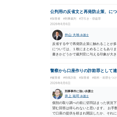
公判用の反省文と再発防止策、につ
#加害者
#刑事裁判
#万引き・窃盗罪
2026年8月6日
外山 大地
弁護士
反省する中で再発防止策に触れることが多
については、１枚にまとめることもありま
書きかどうかで裁判官に与える印象が大き
いかと考えます。
警察から口座作りの詐欺罪として連
#被害者
#特殊詐欺
#加害者
#前科・前歴をつ
2026年8月6日
刑事事件に強い弁護士
井上 祐司
弁護士
個別の取り調べの前に切羽詰まった状況下
望む回答は得られないと思います。 お手
で口座の提供を頼まれ開設したか、それに