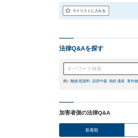
マイリストに入れる
法律Q&Aを探す
例）
離婚 慰謝料
誹謗中傷
相続 遺産
著作物
加害者側の法律Q&A
新着順