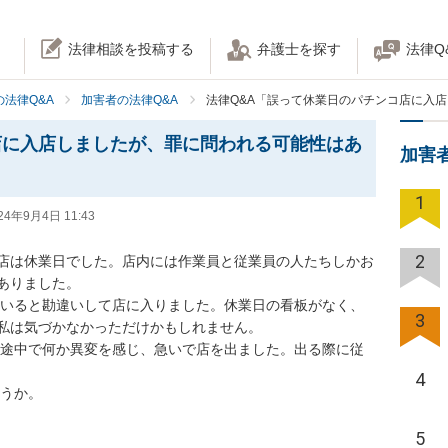
法律相談を投稿する
弁護士を探す
法律Q
法律Q&A
加害者の法律Q&A
法律Q&A「誤って休業日のパチンコ店に入
店に入店しましたが、罪に問われる可能性はあ
加害
1
24年9月4日 11:43
2
店は休業日でした。店内には作業員と従業員の人たちしかお
ました。   

3
私は気づかなかっただけかもしれません。

4
ょうか。
5