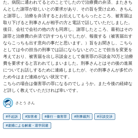
た。病院に通われてるとのことでしたので治療費の弁済、またきち
んとした謝罪が欲しいとの要求があり、その旨を受け止め、きちん
と謝罪し、治療を弁済するとお伝えしてもらったところ、被害届は
取り下げると刑事さんが相手の方と電話で話していただしました。
後日、会社で会社の他の方も同席し、謝罪したところ、最初はその
謝罪と治療費の弁済で許すつもりでしたが、報復する（被害届出す
ならこっちも出す意向の事だと思います。）旨をお聞きし、こちら
としては今の担当の刑事では話にならないとのことで担当を変更を
考えており、被害届を出し示談金として傷害罪の示談金70万と治療
費を要求すると言われてしまいました。刑事さんとはその後の進展
についてお話しするために連絡しましたが、その刑事さんが多忙の
ため今はまだ連絡がない状況です。

こちらの場合は傷害罪の罪になるのでしょうか。また今後の経緯な
ど詳しく教えていただければ幸いです。
さとう さん
不起訴
加害者
暴行・傷害罪
刑事裁判
示談交渉
逮捕による解雇・退学回避