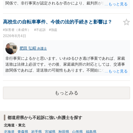
関係で、非行事実が認定されるか否かにより、裁判所が生育歴なども
調査する可能性があります。非行事実が認められないのであればいわ
ば無罪であり、非行がないのですから、その先の調査はないかと思い
ます。ご参考にしてください。
高校生の自転車事件、今後の法的手続きと影響は？
#加害者（未成年）
#不起訴
#強盗
2026年8月4日
肥田 弘昭
弁護士
非行事実によるかと思います。いわゆるひき逃げ事案であれば、家裁
送致は法律上必須です。その後、家庭裁判所の対応としては、交通事
故関係であれば、逆送致の可能性もあります。不開始になるかどうか
は非行事実次第です。ご参考にしてください。
もっとみる
都道府県から不起訴に強い弁護士を探す
北海道・東北
北海道
青森県
岩手県
宮城県
秋田県
山形県
福島県