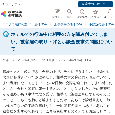
弁護士の方はこちら
ココナラへ
投稿する
探す
閲覧履歴
マイリスト
ログイン
ココナラ法律相談
法律Q&A
刑事事件の法律Q&A
不起訴の法律Q&A
ホテルでの行為中に相手の方を噛み付いてしま
い、被害届の取り下げと示談金要求の問題につい
て
公開日時：
2023年6月28日 09:01
更新日時：
2024年9月4日 11:43
職場の方とご飯に行き、合意の上でホテルに行きました。行為中に
お互いを噛み合う行為に発展し、相手の方の腕に強く噛み付いてし
まい青痣になってしまい、その2日後に交際を迫られてしまい断った
ところ、会社と警察に報告するとのことになりました。その後警察
から連絡があり事情聴取を受け、相手側は被害届を出すとの考えと
のこと。こちらも胸など噛まれましたが（あちらは診断書あり）跡
も残ってないので診断書はなし、一応警察の助言もあり、あちらが
被害届を出すのであれば、こちらも出すとの考えでとお話ししまし