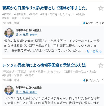
警察から口座作りの詐欺罪として連絡が来ました。
#被害者
#特殊詐欺
#加害者
#前科・前歴をつけたくない
#不起訴
#冤罪・無実・正当防衛
2026年8月6日
役にたった
2
刑事事件に強い弁護士
井上 祐司
弁護士
個別の取り調べの前に切羽詰まった状況下で、インターネットの一般
的な法律相談でご回答を求めても、望む回答は得られないと思いま
す。 お手数ですが、どのような状況下で、いつ、だれからどのような
経緯で口座の提供を頼まれ開設したか、それによる詐欺等の収益がど
の程度だと聞いているのかということについて、お近くで詳細な法律
相談を受けられたうえで対処方法を探された方がよいと思われます。
レンタル品売却による横領罪回避と示談交渉方法
一般論でいえば、任意取り調べの場合、ＩＣレコーダーを持参して取
#示談交渉
#不起訴
#前科・前歴をつけたくない
#逮捕や勾留の阻止・準抗告
り調べ内容を録音することは必須だと考えます。
#横領罪・背任罪
#加害者
2026年8月5日
役にたった
1
刑事事件に強い弁護士
井上 祐司
弁護士
レンタルをした会社がどこか分かりませんが、借りていたものを無断
で売却したことに関しての被害弁償を弁護士に依頼せずに個人で進め