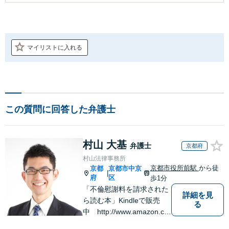
マイリストに入れる
この質問に回答した弁護士
村山 大基
弁護士
京都府
村山法律事務所
京都市役所前駅
から徒
京都
京都市中京
|
府
区
歩1分
「不倫慰謝料を請求された
詳細を見
ら読む本」Kindleで販売
る
中 http://www.amazon.co.
jp/dp/B0FJCDXDNV