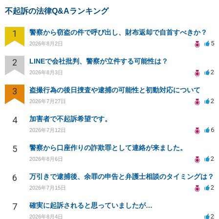
不起訴の法律Q&Aランキング
1
警察から窃盗の件で呼び出し、財布返却で自首すべきか？
5
2026年8月2日
2
LINEで会社批判、警察が立件する可能性は？
2
2026年8月3日
3
盗撮行為の後日捜査や逮捕の可能性と初動対応について
2
2026年7月27日
4
加害者で不起訴希望です。
6
2026年7月12日
5
警察から口座作りの詐欺罪として連絡が来ました。
2
2026年8月6日
6
万引きで逮捕後、余罪の申告と弁護士相談のタイミングは？
2
2026年7月15日
7
確実に起訴されると思っていましたが…
2
2026年8月4日