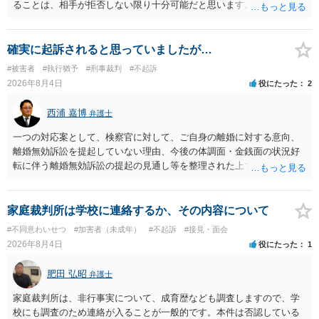
ることは、相手が拒否しない限り十分可能だと思います。 見積を出し
てもらって、それが妥当か（正規品の市場価格と大きく齟齬がない
か）、弁護士に法律相談において助言をもらえば足りるでしょう。
確実に起訴されると思っていましたが…
#被害者
#執行猶予
#刑事裁判
#不起訴
2026年8月4日
役にたった
2
西浦 嘉博
弁護士
一つの対応案として、検察官に対して、ご自身の離婚に対する意向、
離婚無効訴訟を提起していない理由、今後の体調面・金銭面の状況好
転に伴う離婚無効訴訟の提起の見通し等を整理された上で、書面とし
て提出されることを検討されてみてはいかがでしょうか。 少なくとも
検察官の処分判断の際、相談者さんの意向を示す証拠の一つとして位
置づけられる様に思われます。 より詳細についてお聞きになりたい場
家庭裁判所は学校に連絡するか、その内容について
合、最寄りの法律事務所での相談を検討ください
#不同意わいせつ
#加害者（未成年）
#不起訴
#接見・面会
2026年8月4日
役にたった
1
肥田 弘昭
弁護士
家庭裁判所は、非行事実について、成育歴なども調査しますので、学
校にも調査のため連絡が入ることが一般的です。本件は否認している