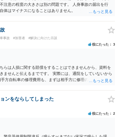
不注意の程度の大きさは別の問題です。 人身事故の届出を行
自体はマイナスになることはありません。
故
転車事故
#加害者
#解決に向けた示談
役にたった
3
ちらは人損に関する賠償をすることはできませんから、資料を
きませんと伝えるまでです。 実際には、通院をしていないから
相手方自転車の修理費用も、まずは相手方に修理の見積書を出し
転車の時価より、修理費用の方が高額であれば、経済的全損と
かする必要はありません。しかも、そこに当方の過失割合をか
自転車の時価が５万円で、修理費用が１０万円、当方の過失割合
ョンをならしてしまった
の場合、 物損としては２万５０００円の支払義務があることに
市場でいくらで取引をされているかを、インターネット等で調べ
役にたった
2
ており、かつ当方の過失割合が１０割でない限りは、修理費用を
の時価が２０万円で、修理費用が１０万円、当方の過失割合が５
求できることになります。 実際には、相手方の請求権と相殺処
くことになるでしょう。
、警音器使用制限違反（鳴らすべきでない状況で鳴らした場