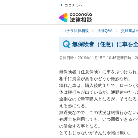
ココナラへ
ココナラ法律相談
法律Q&A
交通事故の
無保険者（任意）に車を
公開日時：
2019年11月15日 10:46
更新日時：
2
無保険者（任意保険）に車をぶつけられ、
相手に資産があるかどうか微妙な所。

壊れた車は、購入後約１年で、ローンがほ
体は鞭打ちが出ているが、通勤途中だった
全損なので新車購入となるが、そうなる
える形になる。

無過失なので、この状況は納得行かないが
弁護士を利用しても、いつ回収できるか
の借金する事となる。

とてもじゃないがそんな余裕は無い。
