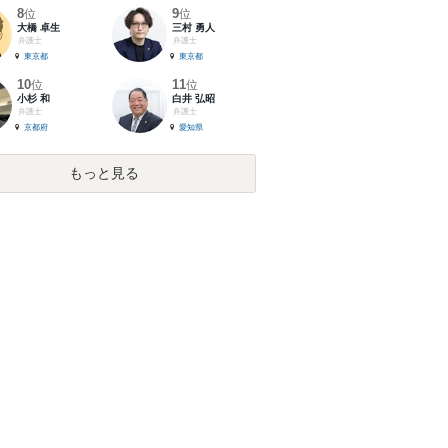
8
9
位
位
大橋 卓生
三村 勇人
弁護士
弁護士
東京都
東京都
10
11
位
位
小杉 和
白井 弘昭
弁護士
弁護士
京都府
愛知県
もっと見る