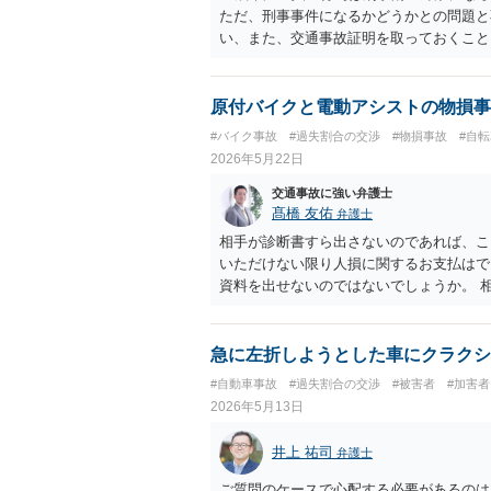
ただ、刑事事件になるかどうかとの問題と
い、また、交通事故証明を取っておくこと
原付バイクと電動アシストの物損事
#バイク事故
#過失割合の交渉
#物損事故
#自
2026年5月22日
交通事故に強い弁護士
髙橋 友佑
弁護士
相手が診断書すら出さないのであれば、こ
いただけない限り人損に関するお支払はで
資料を出せないのではないでしょうか。 
ていただくことになります。その上で、自
して、自転車の時価を限度としたお支払し
けることになります。 要するに、相手の
急に左折しようとした車にクラクシ
が５割（つまり相手方の過失割合が５割）
#自動車事故
#過失割合の交渉
#被害者
#加害者
なります。 時価は、同種同等の中古品が
2026年5月13日
るしかありません。 当方にも物損が生じ
請求することが可能です。 例えば、原付
井上 祐司
弁護士
割の場合、当方は、物損として５万円を請
理をした上、２万５０００円を請求してい
ご質問のケースで心配する必要があるのは