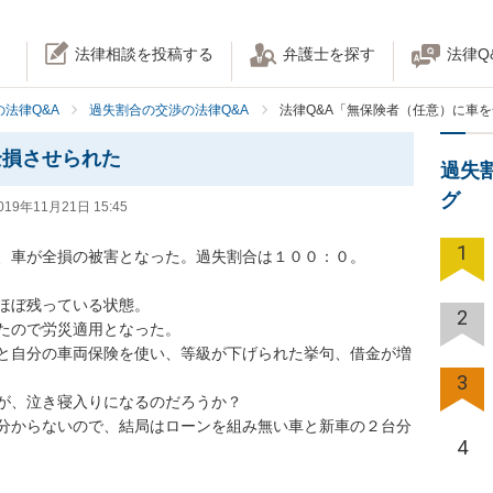
法律相談を投稿する
弁護士を探す
法律Q
法律Q&A
過失割合の交渉の法律Q&A
法律Q&A「無保険者（任意）に車
全損させられた
過失
グ
019年11月21日 15:45
1
車が全損の被害となった。過失割合は１００：０。

ぼ残っている状態。

2
ので労災適用となった。

と自分の車両保険を使い、等級が下げられた挙句、借金が増
3
、泣き寝入りになるのだろうか？

分からないので、結局はローンを組み無い車と新車の２台分
4