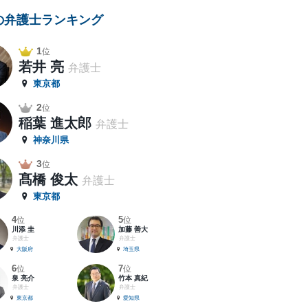
の弁護士ランキング
1
位
若井 亮
弁護士
東京都
2
位
稲葉 進太郎
弁護士
神奈川県
3
位
髙橋 俊太
弁護士
東京都
4
5
位
位
川添 圭
加藤 善大
弁護士
弁護士
大阪府
埼玉県
6
7
位
位
泉 亮介
竹本 真紀
弁護士
弁護士
東京都
愛知県