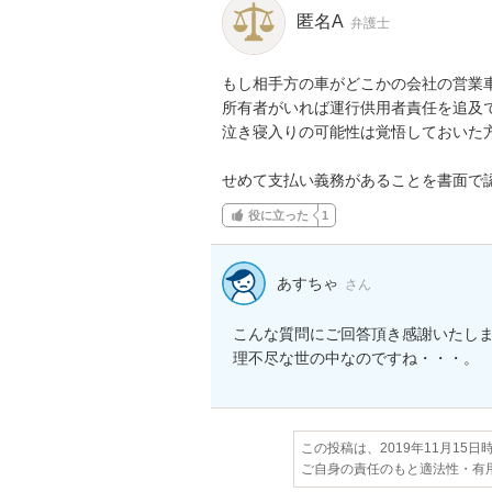
匿名A
弁護士
もし相手方の車がどこかの会社の営業
所有者がいれば運行供用者責任を追及
泣き寝入りの可能性は覚悟しておいた方
せめて支払い義務があることを書面で
役に立った
1
あすちゃ
さん
こんな質問にご回答頂き感謝いたしま
理不尽な世の中なのですね・・・。
この投稿は、2019年11月15
ご自身の責任のもと適法性・有