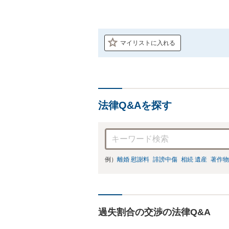
マイリストに入れる
法律Q&Aを探す
例）
離婚 慰謝料
誹謗中傷
相続 遺産
著作物
過失割合の交渉の法律Q&A