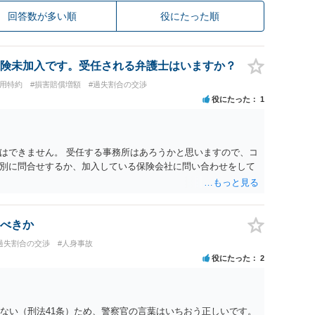
回答数が多い順
役にたった順
険未加入です。受任される弁護士はいますか？
費用特約
#損害賠償増額
#過失割合の交渉
役にたった
1
はできません。 受任する事務所はあろうかと思いますので、コ
別に問合せするか、加入している保険会社に問い合わせをして
べきか
過失割合の交渉
#人身事故
役にたった
2
らない（刑法41条）ため、警察官の言葉はいちおう正しいです。