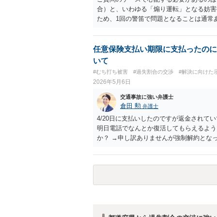
合）と、いわゆる「煽り運転」となる妨害
ため、1回の警笛で問題となることは通常
険に気づき相手に警告するための警笛です
なることはないと考えます。
任意保険支払い期限に支払ったのに
いて
#むち打ち被害
#過失割合の交渉
#解決に向けた
2026年5月6日
交通事故に強い弁護士
倉田 勲
弁護士
4/20日に支払いしたのですが返金され
明日電話でなんとか復活してもらえるよう
か？ →申し訳ありませんが強制解約とな
ず保険会社の担当者とよくご相談ください
えない金額になりそうでこの先人生終わる
めた債務整理の方法もありますので、その