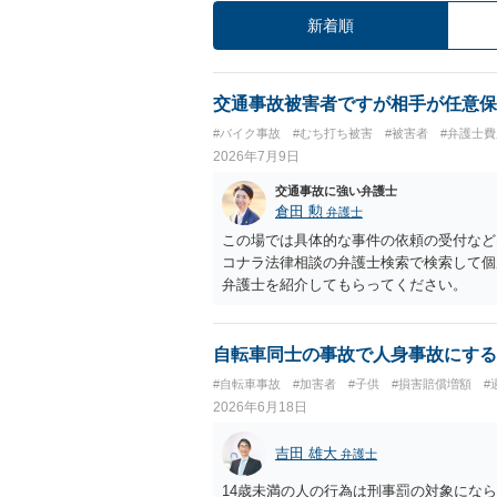
新着順
交通事故被害者ですが相手が任意保
#バイク事故
#むち打ち被害
#被害者
#弁護士
2026年7月9日
交通事故に強い弁護士
倉田 勲
弁護士
この場では具体的な事件の依頼の受付など
コナラ法律相談の弁護士検索で検索して個
弁護士を紹介してもらってください。
自転車同士の事故で人身事故にする
#自転車事故
#加害者
#子供
#損害賠償増額
#
2026年6月18日
吉田 雄大
弁護士
14歳未満の人の行為は刑事罰の対象にな