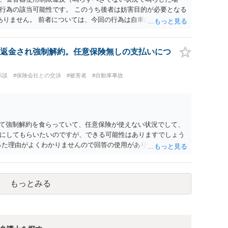
行為の該当可能性です。 このうち後者は妨害目的が必要となる
ありません。 前者については、今回の行為は自車に接近した危
ので、本件で問題となるとは思えません。 通報されても問題に
返金され強制解約。任意保険無しの支払いにつ
示談
#保険会社との交渉
#被害者
#自動車事故
ていて強制解約を食らっていて、任意保険が使えない状況でして、
にしてもらいたいのですが、できる可能性はありますでしょう
った理由がよくわかりませんので回答の使用がありません。 ま
。 任意保険復活できないとなったらとてもじゃないですが、払
んじゃないかと思っています。 →支払いが困難な場合、破産含
場合はお近くの法律事務所でご相談ください。
もっとみる