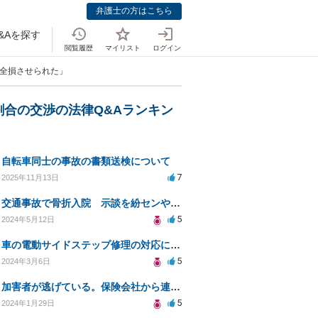
弁護士の方はこちら
&Aを探す
閲覧履歴
マイリスト
ログイン
を全損させられた」
割合の交渉の法律Q&Aランキン
自転車同士の事故の書類送検について
7
2025年11月13日
交通事故で骨折入院 示談を紛センや弁センに頼むのと弁護士に頼むのはどちらがいいのか
5
2024年5月12日
車の電動サイドステップ修理の対応について
5
2024年3月6日
加害者が逃げている。保険会社から連絡がない。
5
2024年1月29日