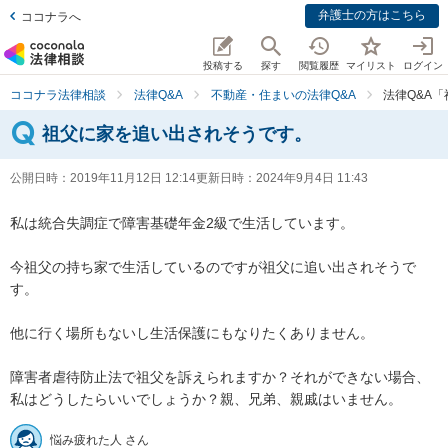
弁護士の方はこちら
ココナラへ
投稿する
探す
閲覧履歴
マイリスト
ログイン
ココナラ法律相談
法律Q&A
不動産・住まいの法律Q&A
法律Q&A
祖父に家を追い出されそうです。
公開日時：
2019年11月12日 12:14
更新日時：
2024年9月4日 11:43
私は統合失調症で障害基礎年金2級で生活しています。

今祖父の持ち家で生活しているのですが祖父に追い出されそうで
す。

他に行く場所もないし生活保護にもなりたくありません。

障害者虐待防止法で祖父を訴えられますか？それができない場合、
私はどうしたらいいでしょうか？親、兄弟、親戚はいません。
悩み疲れた人 さん