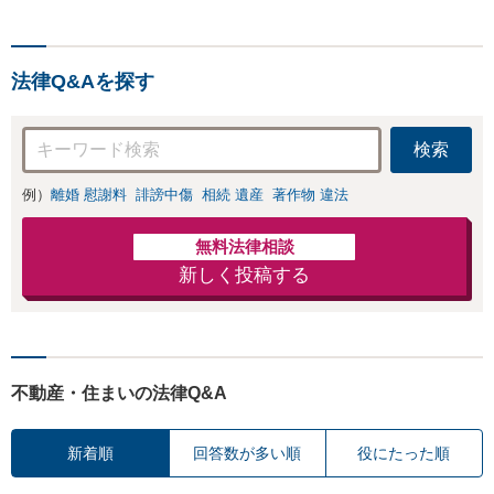
法律Q&Aを探す
検索
例）
離婚 慰謝料
誹謗中傷
相続 遺産
著作物 違法
無料法律相談
新しく投稿する
不動産・住まいの法律Q&A
新着順
回答数が多い順
役にたった順