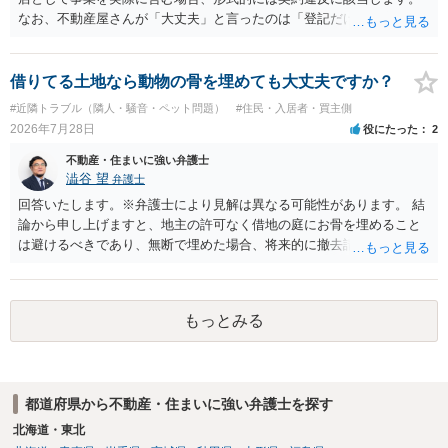
なお、不動産屋さんが「大丈夫」と言ったのは「登記だけなら実務上
トラブルになることは少ない」という経験則に基づいたものと推測さ
れますが、これは法的な保証ではありません。 ただ、解除まで認めら
れるかどうかについては信頼関係が破壊されたかどうかで判断されま
借りてる土地なら動物の骨を埋めても大丈夫ですか？
すので、建物を事務所・店舗用に大きく改築する等までなさらない限
#近隣トラブル（隣人・騒音・ペット問題）
#住民・入居者・買主側
り、リスクはそれほど大きくないかもしれません。 しかしそれでも、
2026年7月28日
役にたった
2
大家さんが契約違反を口実に、将来の更新時に更新料の上乗せを要求
したり、立ち退きを迫る材料に使ったりする可能性は否定できませ
不動産・住まいに強い弁護士
ん。
澁谷 望
弁護士
回答いたします。※弁護士により見解は異なる可能性があります。 結
論から申し上げますと、地主の許可なく借地の庭にお骨を埋めること
は避けるべきであり、無断で埋めた場合、将来的に撤去請求や退去時
の損害賠償（原状回復費用）を求められるリスクがあります。 法律
上、自分のペットの遺骨を埋める行為自体は墓地埋葬法違反や不法投
棄には該当しないため、犯罪になるわけではありません。しかし、建
もっとみる
物の所有者は質問者様であっても、土地の所有権はあくまで地主にあ
ります。そのため、地主に無断でお骨を埋める行為は、他人の所有権
を侵害する行為や、借地人としての善管注意義務違反とみなされる可
能性が高いのが私見です。 どうしてもお近くで供養されたい場合は、
都道府県から不動産・住まいに強い弁護士を探す
事前に地主へ相談して許可を得るか、土地に直接埋めずに大きめの鉢
植え等で供養する「プランター葬」や、ペット霊園等への納骨を検討
北海道・東北
されるのが確実かと思います。