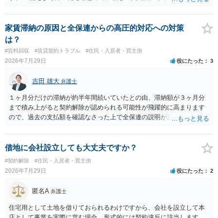
ることを禁止する旨を明記することは理に適ったものです。 契約締結
交渉である以上賃借人が拒んだ場合には入りませんが、提案するのは
良い方法と思います。
家賃滞納の原因と全保連からの高圧的対応への対策
は？
#賃料回収
#賃貸契約トラブル
#住民・入居者・買主側
2026年7月29日
役にたった
3
吉田 雄大
弁護士
１ヶ月分だけの滞納が約半年間続いていたとの由、滞納額が３ヶ月分
まで積み上がると契約解除が認められる可能性が飛躍的に高まります
ので、過去の支払額を確認なさった上で全保連の説明が正しければ、
全部又は一部を支払うのが最善の方法です。 約半年間も放置されてい
た理由は気になるところですが、中身のある返答は期待できないと思
います。
借地に会社設立しても大丈夫ですか？
#契約解除
#住民・入居者・買主側
2026年7月29日
役にたった
2
匿名A
弁護士
住宅用として土地を借りておられるわけですから、会社を設立して本
店として事業を実際に営む場合、形式的には契約違反に該当します。