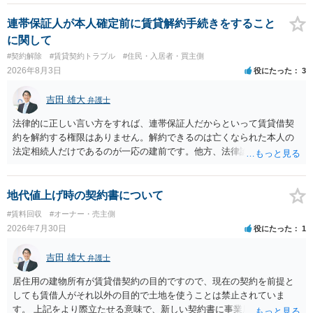
連帯保証人が本人確定前に賃貸解約手続きをすること
に関して
#契約解除
#賃貸契約トラブル
#住民・入居者・買主側
2026年8月3日
役にたった
3
吉田 雄大
弁護士
法律的に正しい言い方をすれば、連帯保証人だからといって賃貸借契
約を解約する権限はありません。解約できるのは亡くなられた本人の
法定相続人だけであるのが一応の建前です。他方、法律論はさてお
き、事実上であれ明渡が完了すれば賃貸人としてはそれ以上のことを
する動機づけがなくなります。 今回進められつつある手続はあくまで
も、建物を賃貸人に一日も早く明け渡すための便宜的方法として理解
地代値上げ時の契約書について
するのが良いと思います。またその方法で進めた方が、連帯保証人で
#賃料回収
#オーナー・売主側
あるお知り合いさんにとっても、自身の経済的負担を最小限に食い止
2026年7月30日
役にたった
1
められるため望ましいやり方だといえます。
吉田 雄大
弁護士
居住用の建物所有が賃貸借契約の目的ですので、現在の契約を前提と
しても賃借人がそれ以外の目的で土地を使うことは禁止されていま
す。 上記をより際立たせる意味で、新しい契約書に事業用として用い