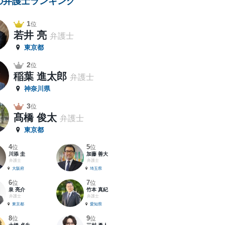
の弁護士ランキング
1
位
若井 亮
弁護士
東京都
2
位
稲葉 進太郎
弁護士
神奈川県
3
位
髙橋 俊太
弁護士
東京都
4
5
位
位
川添 圭
加藤 善大
弁護士
弁護士
大阪府
埼玉県
6
7
位
位
泉 亮介
竹本 真紀
弁護士
弁護士
東京都
愛知県
8
9
位
位