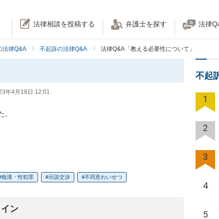
法律相談を投稿する
弁護士を探す
法律Q
法律Q&A
不起訴の法律Q&A
法律Q&A「教える必要性について」
不起
23年4月18日 12:01
1
。

2
3
痴漢・性犯罪
示談交渉
不同意わいせつ
4
ライン
5