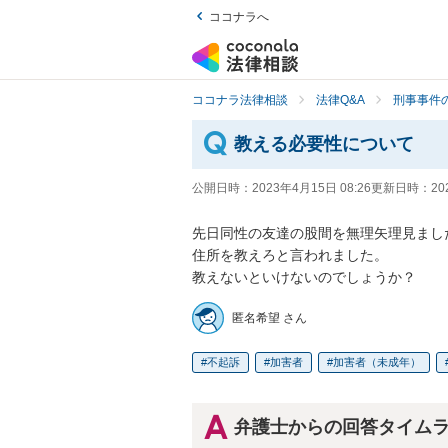
ココナラへ
ココナラ法律相談
法律Q&A
刑事事件の
教える必要性について
公開日時：
2023年4月15日 08:26
更新日時：
20
先日同性の友達の股間を無理矢理見ました
住所を教えろと言われました。

教えないといけないのでしょうか？
匿名希望 さん
不起訴
加害者
加害者（未成年）
弁護士からの回答タイム