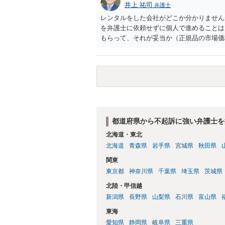
井上 祐司
弁護士
レンタルをした会社がどこか分かりません
を弁護士に依頼せずに個人で進めることは
もらって、それが妥当か（正規品の市場価
もらえば足りるでしょう。
都道府県から不起訴に強い弁護士を
北海道・東北
北海道
青森県
岩手県
宮城県
秋田県
関東
東京都
神奈川県
千葉県
埼玉県
茨城県
北陸・甲信越
新潟県
長野県
山梨県
石川県
富山県
東海
愛知県
静岡県
岐阜県
三重県