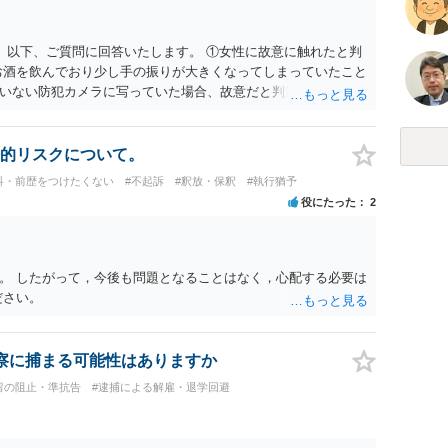
。 以下、ご質問に回答いたします。 ①女性に故意に触れたと判
お酒を飲んでおり少し手の振りが大きくなってしまっていたこと
いない防犯カメラに写っていた場合、故意だと判定されやすい
あると判断されることは無いかと思います。 ②逮捕、呼び出し
の犯罪を犯したとして、逮捕、呼び出しされる可能性はどれほど
けであり、さらにその場で女性等のアクションが無かったことか
的リスクについて。
極めて低いと思います。 ③逮捕呼び出しまでの期間 大体どれ
科・前歴をつけたくない
#不起訴
#釈放・保釈
#執行猶予
考えれば良いのでしょうか？ 逮捕や呼び出しの可能性は極めて
役にたった
2
でしょう。
。 したがって，今後も問題となることはなく，心配する必要は
ださい。
察に捕まる可能性はありますか
留の阻止・準抗告
#逮捕による解雇・退学回避