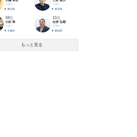
大橋 卓生
三村 勇人
弁護士
弁護士
東京都
東京都
10
11
位
位
小杉 和
白井 弘昭
弁護士
弁護士
京都府
愛知県
もっと見る