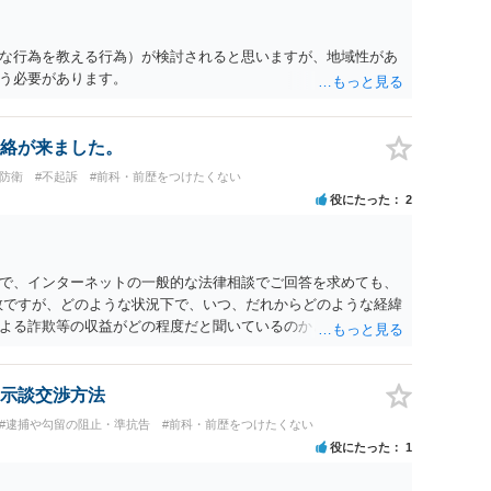
な行為を教える行為）が検討されると思いますが、地域性があ
う必要があります。
絡が来ました。
防衛
#不起訴
#前科・前歴をつけたくない
役にたった
2
で、インターネットの一般的な法律相談でご回答を求めても、
数ですが、どのような状況下で、いつ、だれからどのような経緯
よる詐欺等の収益がどの程度だと聞いているのかということに
れたうえで対処方法を探された方がよいと思われます。 一般論
ーダーを持参して取り調べ内容を録音することは必須だと考え
示談交渉方法
#逮捕や勾留の阻止・準抗告
#前科・前歴をつけたくない
役にたった
1