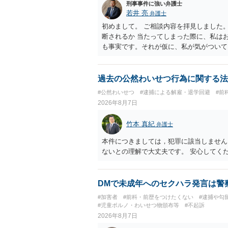
刑事事件に強い弁護士
若井 亮
弁護士
初めまして。 ご相談内容を拝見しました
断されるか 当たってしまった際に、私は
も事実です。それが仮に、私が気がついて
のでしょうか？ お伺いする限り、故意が
の可能性 この行為により、痴漢やその他
でしょうか？ 誤って当たってしまっただ
過去の公然わいせつ行為に関する法
らすると、この後に呼び出される可能性は
#公然わいせつ
#逮捕による解雇・退学回避
#前
ほどの期間逮捕呼び出しの可能性があると
2026年8月7日
低いと思います。 連絡が来ることはない
竹本 真紀
弁護士
本件につきましては，犯罪に該当しません
ないとの理解で大丈夫です。 安心してく
DMで未成年へのセクハラ発言は警
#加害者
#前科・前歴をつけたくない
#逮捕や勾
#児童ポルノ・わいせつ物頒布等
#不起訴
2026年8月7日