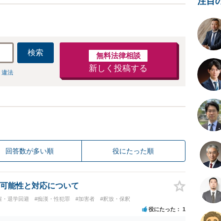
注目
検索
無料法律相談
新しく投稿する
 違法
回答数が多い順
役にたった順
可能性と対応について
雇・退学回避
#痴漢・性犯罪
#加害者
#釈放・保釈
役にたった
1