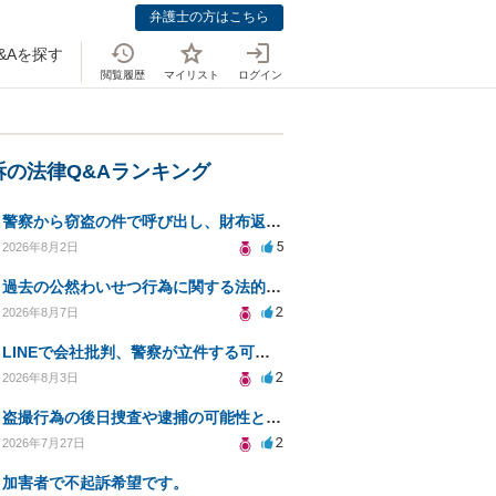
弁護士の方はこちら
&Aを探す
閲覧履歴
マイリスト
ログイン
訴の法律Q&Aランキング
警察から窃盗の件で呼び出し、財布返却で自首すべきか？
5
2026年8月2日
過去の公然わいせつ行為に関する法的リスクについて。
2
2026年8月7日
LINEで会社批判、警察が立件する可能性は？
2
2026年8月3日
盗撮行為の後日捜査や逮捕の可能性と初動対応について
2
2026年7月27日
加害者で不起訴希望です。