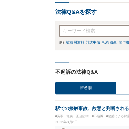
法律Q&Aを探す
例）
離婚 慰謝料
誹謗中傷
相続 遺産
著作物
不起訴の法律Q&A
新着順
駅での接触事故、故意と判断される
#冤罪・無実・正当防衛
#不起訴
#逮捕による解
2026年8月8日