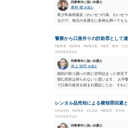
刑事事件に強い弁護士
奥村 徹
弁護士
青少年条例違反（わいせつ行為 わいせつ
るので、地元の弁護士に条例を調べてもら
警察から口座作りの詐欺罪として連
#被害者
#加害者
#特殊詐欺
#冤罪・無実・正当
2026年8月6日
刑事事件に強い弁護士
井上 祐司
弁護士
個別の取り調べの前に切羽詰まった状況下
望む回答は得られないと思います。 お手
で口座の提供を頼まれ開設したか、それに
ついて、お近くで詳細な法律相談を受けら
でいえば、任意取り調べの場合、ＩＣレコ
ます。
レンタル品売却による横領罪回避と
#示談交渉
#加害者
#不起訴
#横領罪・背任罪
2026年8月5日
刑事事件に強い弁護士