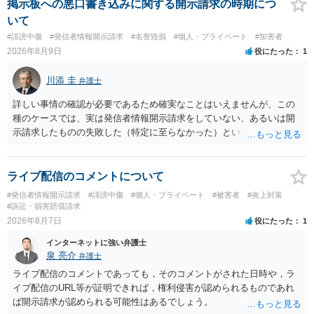
掲示板への悪口書き込みに関する開示請求の時期につ
いて
#誹謗中傷
#発信者情報開示請求
#名誉毀損
#個人・プライベート
#加害者
2026年8月9日
役にたった
1
川添 圭
弁護士
詳しい事情の確認が必要であるため確実なことはいえませんが、この
種のケースでは、実は発信者情報開示請求をしていない、あるいは開
示請求したものの失敗した（特定に至らなかった）という事案が比較
的多いです（特に、発信者情報開示請求を行ったことを誇示するよう
な投稿をする場合にはなおさら）。
ライブ配信のコメントについて
#発信者情報開示請求
#誹謗中傷
#個人・プライベート
#被害者
#炎上対策
#訴訟・損害賠償請求
2026年8月7日
役にたった
1
インターネットに強い弁護士
泉 亮介
弁護士
ライブ配信のコメントであっても，そのコメントがされた日時や，ラ
イブ配信のURL等が証明できれば，権利侵害が認められるものであれ
ば開示請求が認められる可能性はあるでしょう。