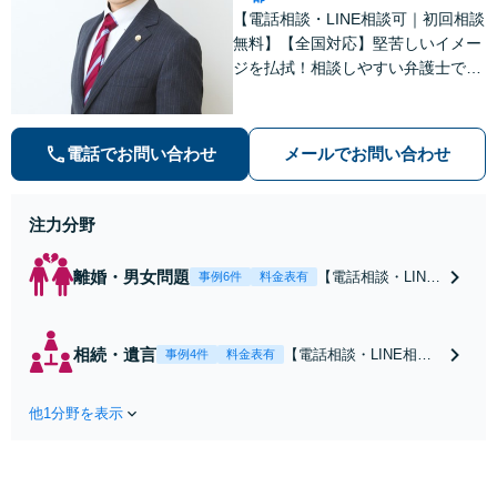
【電話相談・LINE相談可｜初回相談
無料】【全国対応】堅苦しいイメー
ジを払拭！相談しやすい弁護士で
す。交通事故の解決実績は累計500
件以上！当事者間での解決が難しい
離婚／相続／インターネット／不貞
電話でお問い合わせ
メールでお問い合わせ
慰謝料減額もお任せ！【西葛西駅5
分｜夜間・休日面談可】
注力分野
離婚・男女問題
【電話相談・LINE
事例6件
料金表有
相談可】【初回相
談無料】【全国対
応】親身になって
相続・遺言
【電話相談・LINE相談
事例4件
料金表有
サポートし、最適
可｜初回相談無料｜全
な解決策をご提案
国対応】遺産分割トラ
します！不貞慰謝
他1分野を表示
ブル、不動産絡みの遺
料減額など金銭問
産分割はお任せ！相続
題もお任せ！【来
割合に不満な方は遺留
所不要】【夜間・
分侵害請求／マイナス