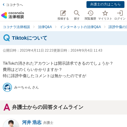
弁護士の方はこちら
ココナラへ
投稿する
探す
閲覧履歴
マイリスト
ログイン
ココナラ法律相談
法律Q&A
インターネットの法律Q&A
誹謗中傷の
Tiktokについて
公開日時：
2023年4月11日 22:23
更新日時：
2024年9月4日 11:43
TikTokの消されたアカウントは開示請求できるのでしょうか？

費用はどのくらいかかりますか？

特に誹謗中傷したコメントは無かったのですが
みーちゃん さん
弁護士からの回答タイムライン
河井 浩志
弁護士