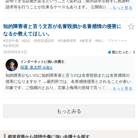
証明できる証拠があるということであれば，開示請求を経ずに慰謝料
請求等を行うことが出来るケースもあります。 公開相談の場では回答
は難しいかと思われますので，お手持ちの証拠資料を持参の上弁護士
に個別に相談されると良いでしょう。
知的障害者と言う文言が名誉毀損か名誉感情の侵害に
なるか教えてほしい。
#誹謗中傷
#訴訟・損害賠償請求
#肖像権侵害
#被害者
#個人・プライベート
#名誉毀損
2026年8月4日
役にたった
1
インターネットに強い弁護士
稲葉 進太郎
弁護士
知的障害がないのに知的障害者と言うのは名誉毀損または名誉感情の
侵害になりますか？ →裁判所では、名誉感情侵害とされることが多い
印象です。ご指摘のとおり、文脈上侮辱の意味で言っている点も加味
されていると思います。
もっとみる
都道府県から誹謗中傷に強い弁護士を探す