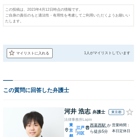
この投稿は、2023年4月12日時点の情報です。
ご自身の責任のもと適法性・有用性を考慮してご利用いただくようお願いい
たします。
1人が
マイリストしています
マイリストに入れる
この質問に回答した弁護士
河井 浩志
弁護士
東京都
法律事務所Lapin
東
西葛西駅
か
営業時間：
江戸
京
|
本日定休日
ら徒歩5分
川区
都