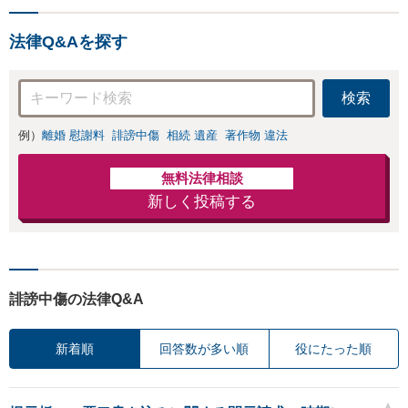
休日面談可】【西
の相続にお悩みなら相
葛西駅5分】
続放棄もサポート！遺
法律Q&Aを探す
言書作成も可【夜間・
休日面談可｜来所不要
｜西葛西駅5分】
検索
例）
離婚 慰謝料
誹謗中傷
相続 遺産
著作物 違法
無料法律相談
新しく投稿する
誹謗中傷の法律Q&A
新着順
回答数が多い順
役にたった順