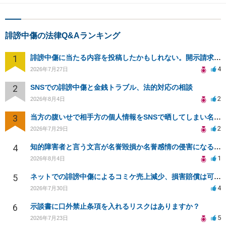
誹謗中傷の法律Q&Aランキング
1
誹謗中傷に当たる内容を投稿したかもしれない。開示請求や民事刑事裁判に発展しうるのか教えて欲しい。
4
2026年7月27日
2
SNSでの誹謗中傷と金銭トラブル、法的対応の相談
2
2026年8月4日
3
当方の腹いせで相手方の個人情報をSNSで晒してしまい名誉毀損させてしまったかもしれない
2
2026年7月29日
4
知的障害者と言う文言が名誉毀損か名誉感情の侵害になるか教えてほしい。
1
2026年8月4日
5
ネットでの誹謗中傷によるコミケ売上減少、損害賠償は可能か？
4
2026年7月30日
6
示談書に口外禁止条項を入れるリスクはありますか？
5
2026年7月23日