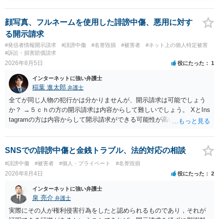
顔写真、フルネームを使用した誹謗中傷、悪用に対す
る開示請求
#発信者情報開示請求
#誹謗中傷
#名誉毀損
#被害者
#ネット上の個人特定被害
#訴訟・損害賠償請求
2026年8月5日
役にたった
1
インターネットに強い弁護士
稲葉 進太郎
弁護士
全てが同じ人物の犯行かは分かりませんが、開示請求は可能でしょう
か？ →５ｃｈの方の開示請求は内容からして難しいでしょう。 XとIns
tagramの方は内容からして開示請求ができる可能性が高いでしょう。
ただ、アカウントが削除されていると開示請求は失敗する可能性が高
いでしょう。７月中にアカウントが削除されている場合、今から進め
ても失敗する可能性が高いように思われます。 相手を特定できた場
SNSでの誹謗中傷と金銭トラブル、法的対応の相談
合、相手に全ての弁護士費用を負担させることは可能でしょうか？ →
#誹謗中傷
#被害者
#個人・プライベート
#名誉毀損
訴訟外の交渉で相手方が認めれば負担させることができるでしょう。
2026年8月4日
役にたった
2
訴訟で判決となった場合は、実際の弁護士費用が認められる場合と認
められない場合があり何ともいえないところでしょう。
インターネットに強い弁護士
泉 亮介
弁護士
実際にその人が権利侵害行為をしたと認められるものであり，それが