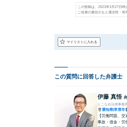
この投稿は、2023年3月27日
ご自身の責任のもと適法性・有
マイリストに入れる
この質問に回答した弁護士
伊藤 真悟
とこなめ法律事務
愛知県
常滑市
|
【労働問題、交
事故・借金・労