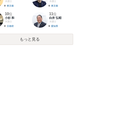
弁護士
弁護士
東京都
東京都
10
11
位
位
小杉 和
白井 弘昭
弁護士
弁護士
京都府
愛知県
もっと見る