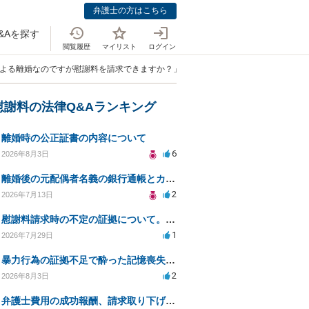
弁護士の方はこちら
&Aを探す
閲覧履歴
マイリスト
ログイン
による離婚なのですが慰謝料を請求できますか？」
慰謝料の法律Q&Aランキング
離婚時の公正証書の内容について
6
2026年8月3日
離婚後の元配偶者名義の銀行通帳とカードの処分方法について
2
2026年7月13日
慰謝料請求時の不定の証拠について。効力があるのか知りたい。
1
2026年7月29日
暴力行為の証拠不足で酔った記憶喪失が認められるか？
2
2026年8月3日
弁護士費用の成功報酬、請求取り下げで減額可能か？