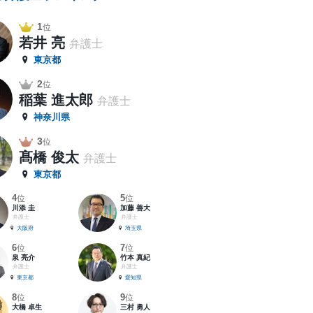
1
位
若井 亮
弁護士
東京都
2
位
稲葉 進太郎
弁護士
神奈川県
3
位
髙橋 俊太
弁護士
東京都
4
5
位
位
川添 圭
加藤 善大
弁護士
弁護士
大阪府
埼玉県
6
7
位
位
泉 亮介
竹本 真紀
弁護士
弁護士
東京都
愛知県
8
9
位
位
大橋 卓生
三村 勇人