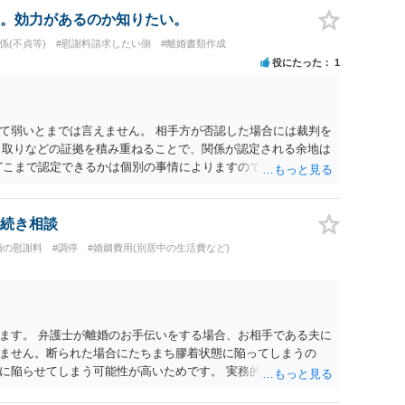
。効力があるのか知りたい。
係(不貞等)
#慰謝料請求したい側
#離婚書類作成
役にたった
1
て弱いとまでは言えません。 相手方が否認した場合には裁判を
やり取りなどの証拠を積み重ねることで、関係が認定される余地は
どこまで認定できるかは個別の事情によりますので、お早めに弁
続き相談
婚の慰謝料
#調停
#婚姻費用(別居中の生活費など)
ます。 弁護士が離婚のお手伝いをする場合、お相手である夫に
ません。断られた場合にたちまち膠着状態に陥ってしまうの
に陥らせてしまう可能性が高いためです。 実務的には、ご相談
選択を採らざるを得ないことが圧倒的多数です。