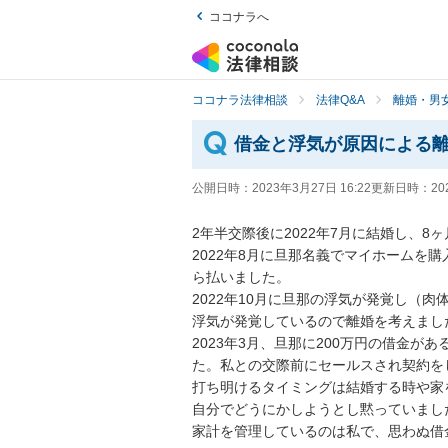
ココナラへ
ココナラ法律相談
法律Q&A
離婚・男
借金と浮気が原因による
公開日時：
2023年3月27日 16:22
更新日時：
20
2年半交際後に2022年7月に結婚し、8ヶ
2022年8月に旦那名義でマイホームを
ら払いました。

2022年10月に旦那の浮気が発覚し（
浮気が発覚しているので離婚を考えまし
2023年3月、旦那に200万円の借金
た。私との交際前にセールスされ契約を
打ち明けるタイミングは結婚する時や家
自分でどうにかしようとし黙っていました
家計を管理しているのは私で、思わぬ借