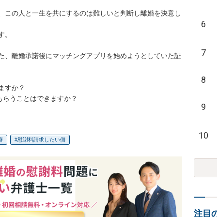
、この人と一生を共にするのは難しいと判断し離婚を決意し
6
。

7
た、離婚承諾後にマッチングアプリを始めようとしていた証
8
すか？

もらうことはできますか？
9
10
癖
慰謝料請求したい側
注目