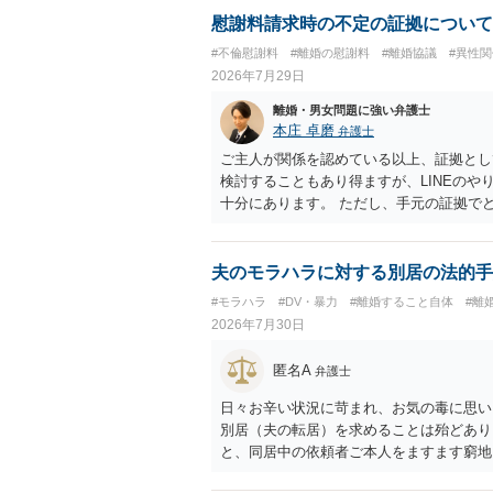
慰謝料請求時の不定の証拠について
#不倫慰謝料
#離婚の慰謝料
#離婚協議
#異性関
2026年7月29日
離婚・男女問題に強い弁護士
本庄 卓磨
弁護士
ご主人が関係を認めている以上、証拠とし
検討することもあり得ますが、LINEの
十分にあります。 ただし、手元の証拠で
護士に相談されることをおすすめします。
夫のモラハラに対する別居の法的手
#モラハラ
#DV・暴力
#離婚すること自体
#離
2026年7月30日
匿名A
弁護士
日々お辛い状況に苛まれ、お気の毒に思い
別居（夫の転居）を求めることは殆どあり
と、同居中の依頼者ご本人をますます窮地
者さまが転居する形で離婚協議等を進める