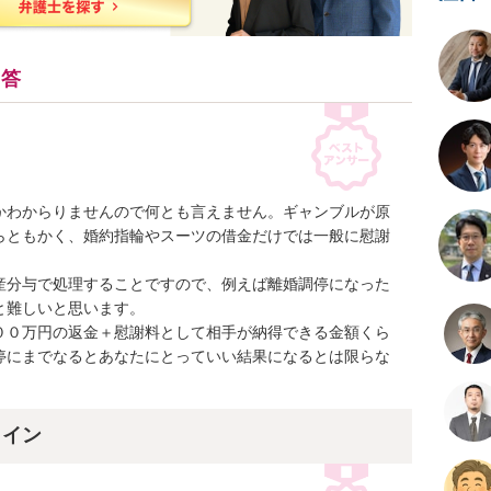
回答
かわからりませんので何とも言えません。ギャンブルが原
らともかく、婚約指輪やスーツの借金だけでは一般に慰謝
産分与で処理することですので、例えば離婚調停になった
難しいと思います。

００万円の返金＋慰謝料として相手が納得できる金額くら
停にまでなるとあなたにとっていい結果になるとは限らな
ライン