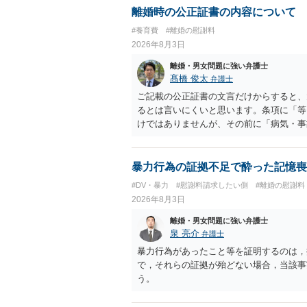
離婚時の公正証書の内容について
#養育費
#離婚の慰謝料
2026年8月3日
離婚・男女問題に強い弁護士
髙橋 俊太
弁護士
ご記載の公正証書の文言だけからすると、
るとは言いにくいと思います。条項に「等
けではありませんが、その前に「病気・事
によって臨時に必要となった医療費その他
す。したがって、大学の入学金、授業料、
然に半額を請求できる」とまでは言いにく
暴力行為の証拠不足で酔った記憶喪
べきかについては、離婚時の合意内容のほ
#DV・暴力
#慰謝料請求したい側
#離婚の慰謝料
歴・収入・資産状況、進学先や費用などを
2026年8月3日
において、養育費の終期についてどのよう
費」「進学費用」に関する定めの有無等に
離婚・男女問題に強い弁護士
泉 亮介
弁護士
暴力行為があったこと等を証明するのは，
で，それらの証拠が殆どない場合，当該事
う。