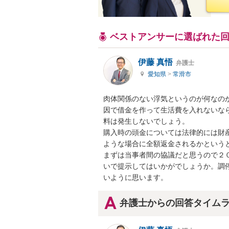
ベストアンサーに選ばれた
伊藤 真悟
弁護士
愛知県
>
常滑市
肉体関係のない浮気というのが何なの
因で借金を作って生活費を入れないな
料は発生しないでしょう。

購入時の頭金については法律的には財
ような場合に全額返金されるかというと
まずは当事者間の協議だと思うので２
いで提示してはいかがでしょうか。調
いように思います。
弁護士からの回答タイム