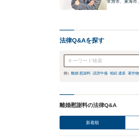
常滑市、東海市
久比町、東浦町
いましたらすぐ
法律Q&Aを探す
例）
離婚 慰謝料
誹謗中傷
相続 遺産
著作物
離婚慰謝料の法律Q&A
新着順