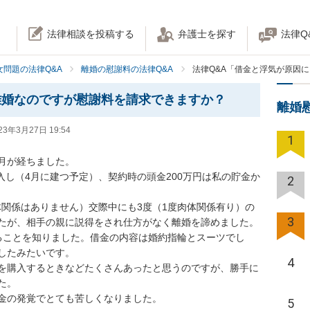
法律相談を投稿する
弁護士を探す
法律Q
女問題の法律Q&A
離婚の慰謝料の法律Q&A
法律Q&A「借金と浮気が原因
離婚なのですが慰謝料を請求できますか？
離婚
23年3月27日 19:54
1
月が経ちました。

購入し（4月に建つ予定）、契約時の頭金200万円は私の貯金か
2
肉体関係はありません）交際中にも3度（1度肉体関係有り）の
3
たが、相手の親に説得をされ仕方がなく離婚を諦めました。

があることを知りました。借金の内容は婚約指輪とスーツでし
したみたいです。

4
を購入するときなどたくさんあったと思うのですが、勝手に
。

金の発覚でとても苦しくなりました。

5