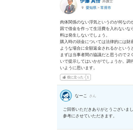
伊藤 真悟
弁護士
愛知県
>
常滑市
肉体関係のない浮気というのが何なの
因で借金を作って生活費を入れないな
料は発生しないでしょう。

購入時の頭金については法律的には財
ような場合に全額返金されるかというと
まずは当事者間の協議だと思うので２
いで提示してはいかがでしょうか。調
いように思います。
役に立った
1
なーこ
さん
ご回答いただきありがとうございまし
参考にさせていただきます。