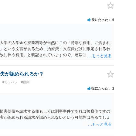
役にたった
6
大学の入学金や授業料等が当然にこの「特別な費用」に含まれ
」という文言があるため、治療費・入院費だけに限定されるわ
故に伴う費用」と明記されていますので、通常は、病気や事故
これに類する特別支出を念頭に置いた条項と読むのが自然で
受験費用などの教育費についてまで、「この条項があるから当
いと思われます。なお、通常、大学進学費用をどこまで負担す
失が認められるか？
か、子どもの年齢、大学進学についての父母の認識、父母の学
#モラハラ
#裁判
踏まえて個別に検討することになります。公正証書の他の条項
役にたった
2
に定められているか、大学進学に関する定めの有無、「教育
ついて確認する必要があると考えられます。
損害賠償を請求する側もしくは刑事事件であれば検察側ですの
実が認められる請求が認められないという可能性はあるでしょ