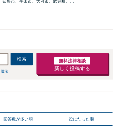
、知多市、半田市、大府市、武豊町、阿
、美浜町、南知多町などでお困りの方が
にご相談ください。
検索
無料法律相談
新しく投稿する
 違法
回答数が多い順
役にたった順