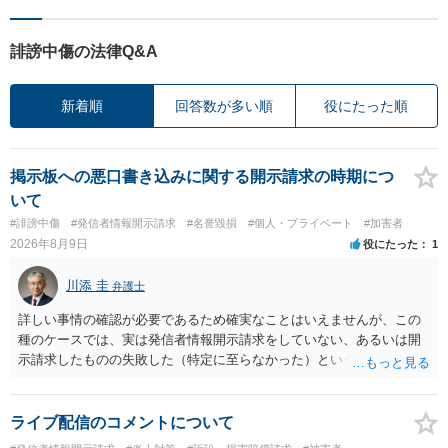
誹謗中傷の法律Q&A
新着順
回答数が多い順
役にたった順
掲示板への悪口書き込みに関する開示請求の時期につ
いて
#誹謗中傷
#発信者情報開示請求
#名誉毀損
#個人・プライベート
#加害者
2026年8月9日
役にたった
1
川添 圭
弁護士
詳しい事情の確認が必要であるため確実なことはいえませんが、この
種のケースでは、実は発信者情報開示請求をしていない、あるいは開
示請求したものの失敗した（特定に至らなかった）という事案が比較
的多いです（特に、発信者情報開示請求を行ったことを誇示するよう
な投稿をする場合にはなおさら）。
ライブ配信のコメントについて