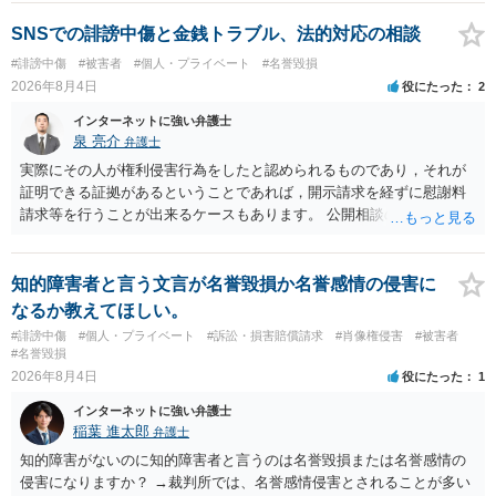
いでしょう。７月中にアカウントが削除されている場合、今から進め
ても失敗する可能性が高いように思われます。 相手を特定できた場
SNSでの誹謗中傷と金銭トラブル、法的対応の相談
合、相手に全ての弁護士費用を負担させることは可能でしょうか？ →
#誹謗中傷
#被害者
#個人・プライベート
#名誉毀損
訴訟外の交渉で相手方が認めれば負担させることができるでしょう。
2026年8月4日
役にたった
2
訴訟で判決となった場合は、実際の弁護士費用が認められる場合と認
められない場合があり何ともいえないところでしょう。
インターネットに強い弁護士
泉 亮介
弁護士
実際にその人が権利侵害行為をしたと認められるものであり，それが
証明できる証拠があるということであれば，開示請求を経ずに慰謝料
請求等を行うことが出来るケースもあります。 公開相談の場では回答
は難しいかと思われますので，お手持ちの証拠資料を持参の上弁護士
に個別に相談されると良いでしょう。
知的障害者と言う文言が名誉毀損か名誉感情の侵害に
なるか教えてほしい。
#誹謗中傷
#個人・プライベート
#訴訟・損害賠償請求
#肖像権侵害
#被害者
#名誉毀損
2026年8月4日
役にたった
1
インターネットに強い弁護士
稲葉 進太郎
弁護士
知的障害がないのに知的障害者と言うのは名誉毀損または名誉感情の
侵害になりますか？ →裁判所では、名誉感情侵害とされることが多い