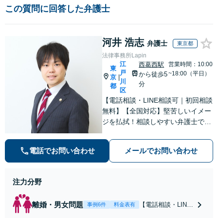
この質問に回答した弁護士
河井 浩志
弁護士
東京都
法律事務所Lapin
江
西葛西駅
営業時間：10:00
東
戸
~18:00（平日）
から徒歩5
京
|
川
分
都
区
【電話相談・LINE相談可｜初回相談
無料】【全国対応】堅苦しいイメー
ジを払拭！相談しやすい弁護士で
す。交通事故の解決実績は累計500
件以上！当事者間での解決が難しい
電話でお問い合わせ
メールでお問い合わせ
離婚／相続／インターネット／不貞
慰謝料減額もお任せ！【西葛西駅5
分｜夜間・休日面談可】
注力分野
離婚・男女問題
【電話相談・LINE
事例6件
料金表有
相談可】【初回相