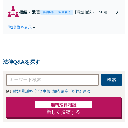
談無料】【全国対
応】親身になって
相続・遺言
【電話相談・LINE相談
事例4件
料金表有
サポートし、最適
可｜初回相談無料｜全
な解決策をご提案
国対応】遺産分割トラ
します！不貞慰謝
他1分野を表示
ブル、不動産絡みの遺
料減額など金銭問
産分割はお任せ！相続
題もお任せ！【来
割合に不満な方は遺留
所不要】【夜間・
分侵害請求／マイナス
休日面談可】【西
の相続にお悩みなら相
葛西駅5分】
続放棄もサポート！遺
法律Q&Aを探す
言書作成も可【夜間・
休日面談可｜来所不要
｜西葛西駅5分】
検索
例）
離婚 慰謝料
誹謗中傷
相続 遺産
著作物 違法
無料法律相談
新しく投稿する