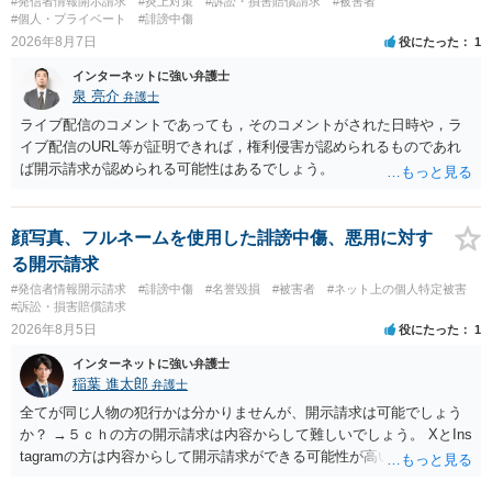
#発信者情報開示請求
#炎上対策
#訴訟・損害賠償請求
#被害者
#個人・プライベート
#誹謗中傷
2026年8月7日
役にたった
1
インターネットに強い弁護士
泉 亮介
弁護士
ライブ配信のコメントであっても，そのコメントがされた日時や，ラ
イブ配信のURL等が証明できれば，権利侵害が認められるものであれ
ば開示請求が認められる可能性はあるでしょう。
顔写真、フルネームを使用した誹謗中傷、悪用に対す
る開示請求
#発信者情報開示請求
#誹謗中傷
#名誉毀損
#被害者
#ネット上の個人特定被害
#訴訟・損害賠償請求
2026年8月5日
役にたった
1
インターネットに強い弁護士
稲葉 進太郎
弁護士
全てが同じ人物の犯行かは分かりませんが、開示請求は可能でしょう
か？ →５ｃｈの方の開示請求は内容からして難しいでしょう。 XとIns
tagramの方は内容からして開示請求ができる可能性が高いでしょう。
ただ、アカウントが削除されていると開示請求は失敗する可能性が高