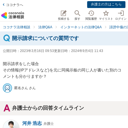
弁護士の方はこちら
ココナラへ
投稿する
探す
閲覧履歴
マイリスト
ログイン
ココナラ法律相談
法律Q&A
インターネットの法律Q&A
誹謗中傷の
開示請求についての質問です
公開日時：
2023年3月16日 09:53
更新日時：
2024年9月4日 11:43
開示請求をした場合

その情報(IPアドレスなど)を元に同掲示板の同じ人が書いた別のコ
メントも分かりますか？
匿名さん さん
弁護士からの回答タイムライン
河井 浩志
弁護士