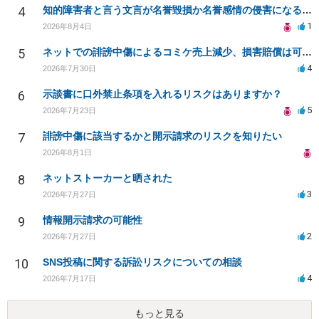
4
知的障害者と言う文言が名誉毀損か名誉感情の侵害になるか教えてほしい。
1
2026年8月4日
5
ネットでの誹謗中傷によるコミケ売上減少、損害賠償は可能か？
4
2026年7月30日
6
示談書に口外禁止条項を入れるリスクはありますか？
5
2026年7月23日
7
誹謗中傷に該当するかと開示請求のリスクを知りたい
2026年8月1日
8
ネットストーカーと晒された
3
2026年7月27日
9
情報開示請求の可能性
2
2026年7月27日
10
SNS投稿に関する訴訟リスクについての相談
4
2026年7月17日
もっと見る