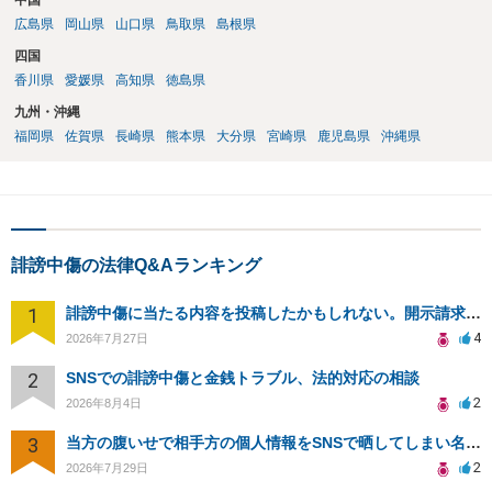
中国
広島県
岡山県
山口県
鳥取県
島根県
四国
香川県
愛媛県
高知県
徳島県
九州・沖縄
福岡県
佐賀県
長崎県
熊本県
大分県
宮崎県
鹿児島県
沖縄県
誹謗中傷の法律Q&Aランキング
1
誹謗中傷に当たる内容を投稿したかもしれない。開示請求や民事刑事裁判に発展しうるのか教えて欲しい。
4
2026年7月27日
2
SNSでの誹謗中傷と金銭トラブル、法的対応の相談
2
2026年8月4日
3
当方の腹いせで相手方の個人情報をSNSで晒してしまい名誉毀損させてしまったかもしれない
2
2026年7月29日