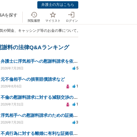
弁護士の方はこちら
&Aを探す
閲覧履歴
マイリスト
ログイン
浮気や闇金、キャッシング等のお金の事について。」
慰謝料の法律Q&Aランキング
弁護士に浮気相手への慰謝料請求を依頼する費用相場は？
5
2026年7月28日
元不倫相手への損害賠償請求など
1
2026年8月6日
不倫の慰謝料請求に対する減額交渉の可能性と対策
1
2026年7月31日
浮気相手への慰謝料請求のための証拠集めと探偵選び
3
2026年7月26日
不貞行為に対する離婚に有利な証拠収集方法と法的手続きについて