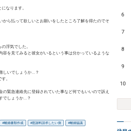
とになります。

6
いから払って欲しいとお願いをしたところ了解を得たのでそ
7
らの浮気でした。

8
がよく内容を見てみると彼女がいるという事は分かっているような
9
いでしょうか...？

す。

10
金の緊急連絡先に登録されていた事など何でもいいので訴え
でしょうか...？
離婚書類作成
慰謝料請求したい側
離婚協議