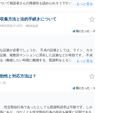
ついて相談者さんの帰責性も認められそうですので、あまり慰
 一度、最寄りの弁護士に相談してみてください。
収集方法と法的手続きについて
#異性関係(不貞等)
#離婚協議
役にたった
2
な証拠が必要でしょうか。 不貞の証拠としては、ライン、カカ
証拠、複数回マンションに滞在した証拠などが有効です。 不貞
る（離婚したい時期に離婚する、慰謝料をとるなど）ことがで
、長期間同居を続けると、不貞を許したとの評価につながる場合
、ご参考まで。
効性と対応方法は？
たい側
役にたった
1
く，性交類似行為であったとしても慰謝料請求は可能です。しか
係にあり，少なくとも性交類似行為の存在を確実に証明できる