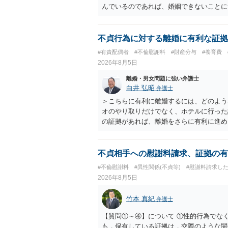
んでいるのであれば、婚姻できないことに
謝料は高額にならないように思われます。
不貞行為に対する離婚に有利な証拠
#有責配偶者
#不倫慰謝料
#財産分与
#養育費
2026年8月5日
離婚・男女問題に強い弁護士
白井 弘昭
弁護士
＞こちらに有利に離婚するには、どのよう
オのやり取りだけでなく、ホテルに行った
の証拠があれば、離婚をさらに有利に進め
きると思われます。 ただし、不貞発覚後
がありますので、ご注意ください。 以上
不貞相手への慰謝料請求、証拠の有
#不倫慰謝料
#異性関係(不貞等)
#慰謝料請求し
2026年8月5日
竹本 真紀
弁護士
【質問①～④】について ①性的行為でな
も，保有している証拠は，交際のような関