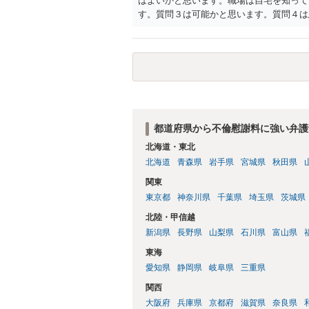
はよいかと思います。職場は自宅を知って
す。質問３は可能かと思います。質問４は
相手方からの離婚は拒否しても仮に訴訟さ
い、相続権が発生します。合意があれば法
能です。質問７は不貞行為の写真データ（
のであれば十分かと思います。ご参考にし
都道府県から不倫慰謝料に強い弁護
北海道・東北
北海道
青森県
岩手県
宮城県
秋田県
関東
東京都
神奈川県
千葉県
埼玉県
茨城県
北陸・甲信越
新潟県
長野県
山梨県
石川県
富山県
東海
愛知県
静岡県
岐阜県
三重県
関西
大阪府
兵庫県
京都府
滋賀県
奈良県