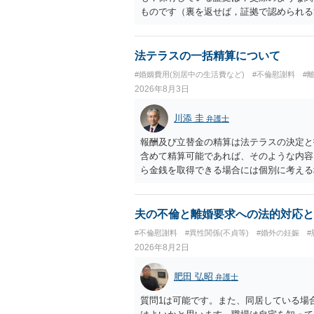
ものです（裏を返せば，証拠で認められる
ら，慰謝料請求を進めることでよいと思い
して，この点を考慮されることになるかも
を検討するのがよいと思います。今ある証
法テラスの一括精算について
あれば，前向きに検討を進めるという考え
#婚姻費用(別居中の生活費など)
#不倫慰謝料
#
とが前提であり，その価値と夫との関係と
2026年8月3日
れば，どのような内容の委任なのか不明で
訴訟にするか，その点の見極めや，相手方
川添 圭
弁護士
かによって，考え方・進め方は変わってく
払を拒否するのであれば，本人（行政書士
報酬及び立替金の精算は法テラスの決定と
に思います。減額で折り合えるなら本人様
含めて精算可能であれば、そのような内容
ば，訴訟に進むしかなくなるようにも思い
ら金銭を取得できる場合には個別に考える
検討した方がよいようにも思います。
ラスへお尋ねいただいた方が確実です。
夫の不倫と離婚要求への法的対応と
#不倫慰謝料
#異性関係(不貞等)
#婚外の妊娠
2026年8月2日
肥田 弘昭
弁護士
質問1は可能です。また、同居している場