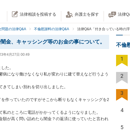
法律相談を投稿する
弁護士を探す
法律Q
女問題の法律Q&A
不倫慰謝料の法律Q&A
法律Q&A「付き合っている時の
や闇金、キャッシング等のお金の事について。
不倫
23年4月27日 00:49
1
した。

鬱病になり働けなくなり私が変わりに建て替えなど行うよう
2
てきてしまい別れを切り出しました。

3
ドを作っていたのですがそこから断りもなくキャッシングを2
4
て私のところに電話がかかってくるようになりました。

金額が高く問い詰めたら闇金？の返済に使っていたと言われ
5