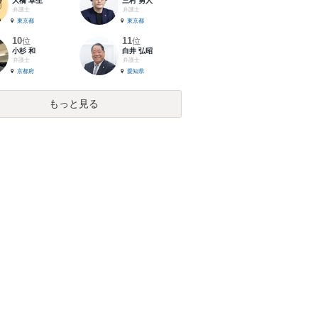
大橋 卓生
三村 勇人
弁護士
弁護士
東京都
東京都
10
11
位
位
小杉 和
白井 弘昭
弁護士
弁護士
京都府
愛知県
もっと見る