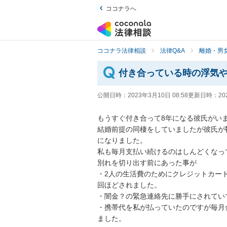
ココナラへ
ココナラ法律相談
法律Q&A
離婚・男
付き合っている時の浮気
公開日時：
2023年3月10日 08:58
更新日時：
20
もうすぐ付き合って8年になる彼氏がいま
結婚前提の同棲をしていましたが彼氏が
になりました。

私も毎月支払い続けるのはしんどくなっ
別れを切り出す前にあった事が

・2人の生活費のためにクレジットカー
回ほどされました。

・闇金？の緊急連絡先に勝手にされてい
・携帯代を私が払っていたのですが毎月
ました。
