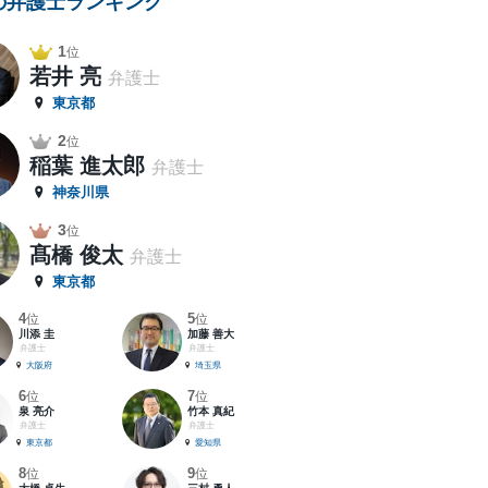
の弁護士ランキング
1
位
若井 亮
弁護士
東京都
2
位
稲葉 進太郎
弁護士
神奈川県
3
位
髙橋 俊太
弁護士
東京都
4
5
位
位
川添 圭
加藤 善大
弁護士
弁護士
大阪府
埼玉県
6
7
位
位
泉 亮介
竹本 真紀
弁護士
弁護士
東京都
愛知県
8
9
位
位