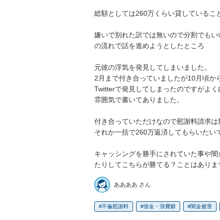
総額としては260万くらい貸しているこ
嫌いで別れた訳では無いので分割でもい
の流れで話を進めようとしたところ

元彼の浮気を発見してしまいました。

2月まで付き合っていましたが10月頃か
Twitterで発見してしまったのです
雰囲気で書いてありました。

付き合っていただけなので慰謝料請求は難し
それか一括で260万返済してもらいたいで
キャッシングを勝手にされていた事や闇
たりしてこちらが勝てる？ことはあります
ああああ さん
不倫慰謝料
借金・浪費癖
闇金被害