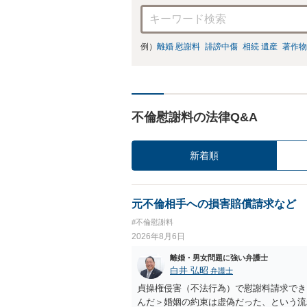
例）
離婚 慰謝料
誹謗中傷
相続 遺産
著作物
不倫慰謝料の法律Q&A
新着順
元不倫相手への損害賠償請求など
#不倫慰謝料
2026年8月6日
離婚・男女問題に強い弁護士
白井 弘昭
弁護士
貞操権侵害（不法行為）で慰謝料請求でき
んだ＞婚姻の約束は虚偽だった、という流