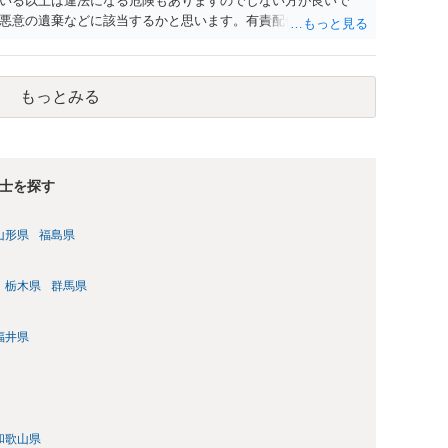
いる以上は違法になる危険もありますのでしない方が良いで
悪意の遺棄などに該当するかと思います。有責配偶者ですので
れても法的に成立しません。質問５は認知すると養育費支払
的に可能ですが法律で強制することはできません。質問６は可
ハメ撮り）、第三者撮影の腕組み写真、夫の自白録音まである
もっとみる
てください。
士を探す
山形県
福島県
栃木県
群馬県
福井県
和歌山県