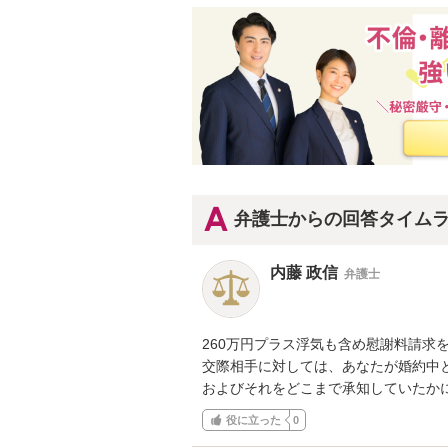
弁護士からの回答タイム
内藤 政信
弁護士
260万円プラス浮気も含め慰謝料請求
交際相手に対しては、あなたが婚約中と
およびそれをどこまで承知していたか
役に立った
0