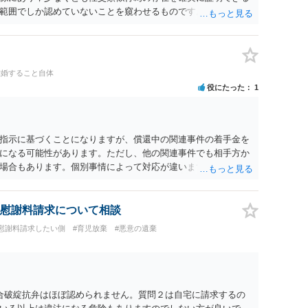
範囲でしか認めていないことを窺わせるものです。）。ですか
ます。 ただ．慰謝料額については，婚姻破綻に至っていないと
しれません。 ②夫との今後のことを考えて書いてもらうか否か
拠以上のことを証明（証明力を強めることも含む）できるので
方でもよいでしょう。慰謝料請求としては証拠として使えるこ
離婚すること自体
の均衡のように思います。 ③行政書士に委任をしているのであ
役にたった
1
すが，その行政書士との協議になると思います。請求するか，
は性交類似行為は認めているのか，それさえも否定しているの
ると思います。 ④性交類似行為を認めているにもかかわらず支
でも同じだと思います。）への対応ではあまり変わらないよう
指示に基づくことになりますが、償還中の関連事件の着手金を
の交渉でもよいように思いますが，ゼロかどうかの観点であれ
になる可能性があります。ただし、他の関連事件でも相手方か
ます。そうしますと，お近くの弁護士に相談して進めることを
場合もあります。個別事情によって対応が違いますので、法テ
慰謝料請求について相談
#慰謝料請求したい側
#育児放棄
#悪意の遺棄
合破綻抗弁はほぼ認められません。質問２は自宅に請求するの