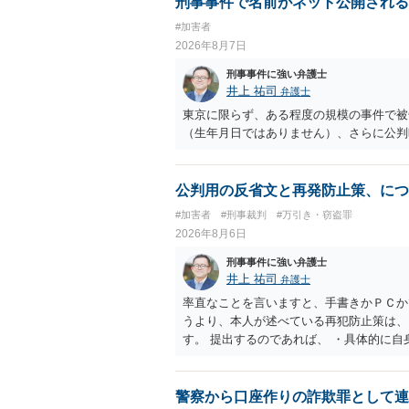
刑事事件で名前がネット公開される
#加害者
2026年8月7日
刑事事件に強い弁護士
井上 祐司
弁護士
東京に限らず、ある程度の規模の事件で被
（生年月日ではありません）、さらに公判
公判用の反省文と再発防止策、につ
#加害者
#刑事裁判
#万引き・窃盗罪
2026年8月6日
刑事事件に強い弁護士
井上 祐司
弁護士
率直なことを言いますと、手書きかＰＣか
うより、本人が述べている再犯防止策は、
す。 提出するのであれば、 ・具体的に
用している再犯防止策（例えば保護観察所
者の証言 など、証拠で担保された客観性
もともと執行猶予が狙える事案であれば本
警察から口座作りの詐欺罪として連