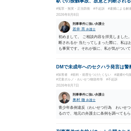
駅での接触事故、故意と判断される
#冤罪・無実・正当防衛
#不起訴
#逮捕による解
2026年8月8日
刑事事件に強い弁護士
若井 亮
弁護士
初めまして。 ご相談内容を拝見しました
断されるか 当たってしまった際に、私は
も事実です。それが仮に、私が気がついて
のでしょうか？ お伺いする限り、故意が
の可能性 この行為により、痴漢やその他
でしょうか？ 誤って当たってしまっただ
DMで未成年へのセクハラ発言は警
らすると、この後に呼び出される可能性は
#加害者
#前科・前歴をつけたくない
#逮捕や勾
ほどの期間逮捕呼び出しの可能性があると
#児童ポルノ・わいせつ物頒布等
#不起訴
低いと思います。 連絡が来ることはない
2026年8月7日
刑事事件に強い弁護士
奥村 徹
弁護士
青少年条例違反（わいせつ行為 わいせつ
るので、地元の弁護士に条例を調べてもら