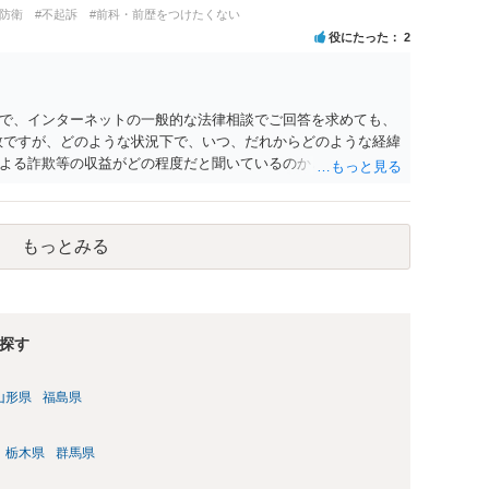
とんど効果は望めないというのが実感です。
防衛
#不起訴
#前科・前歴をつけたくない
役にたった
2
で、インターネットの一般的な法律相談でご回答を求めても、
数ですが、どのような状況下で、いつ、だれからどのような経緯
よる詐欺等の収益がどの程度だと聞いているのかということに
れたうえで対処方法を探された方がよいと思われます。 一般論
ーダーを持参して取り調べ内容を録音することは必須だと考え
もっとみる
探す
山形県
福島県
栃木県
群馬県