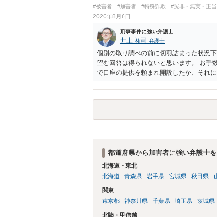
は、本人が再発防止策をいくら述べてもほ
#被害者
#加害者
#特殊詐欺
#冤罪・無実・正当
2026年8月6日
刑事事件に強い弁護士
井上 祐司
弁護士
個別の取り調べの前に切羽詰まった状況下
望む回答は得られないと思います。 お手
で口座の提供を頼まれ開設したか、それに
ついて、お近くで詳細な法律相談を受けら
でいえば、任意取り調べの場合、ＩＣレコ
ます。
都道府県から加害者に強い弁護士を
北海道・東北
北海道
青森県
岩手県
宮城県
秋田県
関東
東京都
神奈川県
千葉県
埼玉県
茨城県
北陸・甲信越