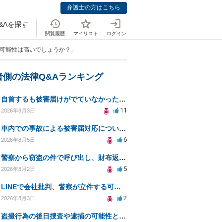
弁護士の方はこちら
&Aを探す
閲覧履歴
マイリスト
ログイン
る可能性は高いでしょうか？」
者側の法律Q&Aランキング
自首するも被害届けがでていなかった場合
11
2026年8月3日
車内での事故による被害届対応についての相談
6
2026年8月5日
警察から窃盗の件で呼び出し、財布返却で自首すべきか？
5
2026年8月2日
LINEで会社批判、警察が立件する可能性は？
2
2026年8月3日
盗撮行為の後日捜査や逮捕の可能性と初動対応について