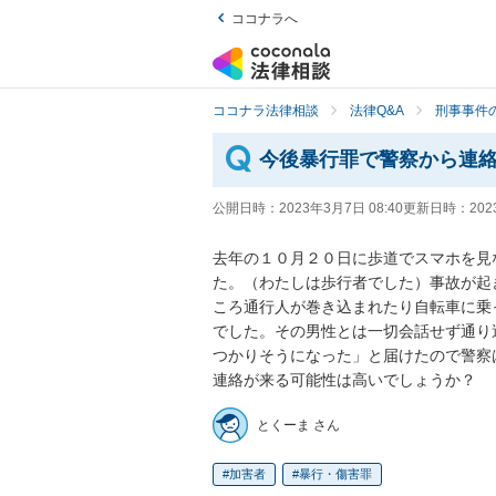
ココナラへ
ココナラ法律相談
法律Q&A
刑事事件の
今後暴行罪で警察から連
公開日時：
2023年3月7日 08:40
更新日時：
202
去年の１０月２０日に歩道でスマホを見
た。（わたしは歩行者でした）事故が起
ころ通行人が巻き込まれたり自転車に乗
でした。その男性とは一切会話せず通り
つかりそうになった」と届けたので警察
連絡が来る可能性は高いでしょうか？
とくーま さん
加害者
暴行・傷害罪