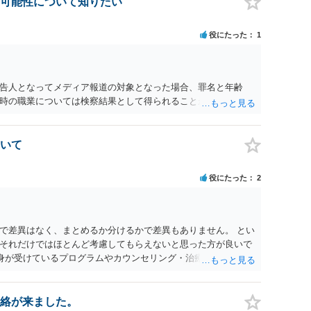
可能性について知りたい
役にたった
1
告人となってメディア報道の対象となった場合、罪名と年齢
時の職業については検察結果として得られることが通常です。
いて
役にたった
2
で差異はなく、まとめるか分けるかで差異もありません。 とい
それだけではほとんど考慮してもらえないと思った方が良いで
自身が受けているプログラムやカウンセリング・治療の内容 ・利
と連携した職業支援の内容や具体的な就労・監督状況） ・監督
と実現可能性があるものでなければあまり意味がありません。
人の反省の言葉だけで十分であり、実刑となるか微妙な事案で
絡が来ました。