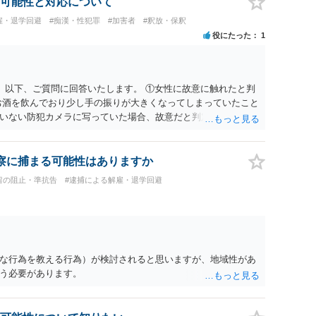
可能性と対応について
雇・退学回避
#痴漢・性犯罪
#加害者
#釈放・保釈
役にたった
1
。 以下、ご質問に回答いたします。 ①女性に故意に触れたと判
お酒を飲んでおり少し手の振りが大きくなってしまっていたこと
いない防犯カメラに写っていた場合、故意だと判定されやすい
あると判断されることは無いかと思います。 ②逮捕、呼び出し
の犯罪を犯したとして、逮捕、呼び出しされる可能性はどれほど
けであり、さらにその場で女性等のアクションが無かったことか
察に捕まる可能性はありますか
極めて低いと思います。 ③逮捕呼び出しまでの期間 大体どれ
留の阻止・準抗告
#逮捕による解雇・退学回避
考えれば良いのでしょうか？ 逮捕や呼び出しの可能性は極めて
でしょう。
な行為を教える行為）が検討されると思いますが、地域性があ
う必要があります。