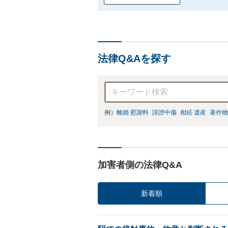
法律Q&Aを探す
例）
離婚 慰謝料
誹謗中傷
相続 遺産
著作物
加害者側の法律Q&A
新着順