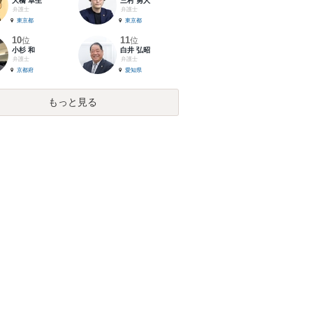
大橋 卓生
三村 勇人
弁護士
弁護士
東京都
東京都
10
11
位
位
小杉 和
白井 弘昭
弁護士
弁護士
京都府
愛知県
もっと見る