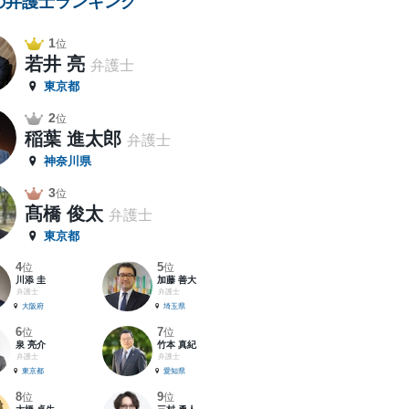
の弁護士ランキング
1
位
若井 亮
弁護士
東京都
2
位
稲葉 進太郎
弁護士
神奈川県
3
位
髙橋 俊太
弁護士
東京都
4
5
位
位
川添 圭
加藤 善大
弁護士
弁護士
大阪府
埼玉県
6
7
位
位
泉 亮介
竹本 真紀
弁護士
弁護士
東京都
愛知県
8
9
位
位