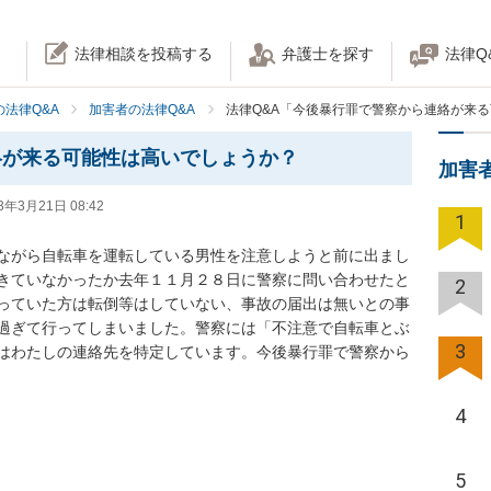
法律相談を投稿する
弁護士を探す
法律Q
法律Q&A
加害者の法律Q&A
法律Q&A「今後暴行罪で警察から連絡が来
絡が来る可能性は高いでしょうか？
加害
3年3月21日 08:42
1
ながら自転車を運転している男性を注意しようと前に出まし
きていなかったか去年１１月２８日に警察に問い合わせたと
2
っていた方は転倒等はしていない、事故の届出は無いとの事
過ぎて行ってしまいました。警察には「不注意で自転車とぶ
3
はわたしの連絡先を特定しています。今後暴行罪で警察から
4
5