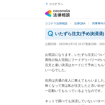
ココナラへ
ココナラ法律相談
法律Q&A
刑事事件の
いたずら注文(予め決済済)
公開日時：
2023年2月7日 10:27
更新日時：
202
お世話になります。いたずら注文につい
異性の知人宅宛にフードデリバリーのい
注文と違い決済はカードにて予めこちら
い一心でした。

住所は共通の友人に教えてもらいました。
怖くなって実は私が注文したと言い出せ
一応動いてもらっているようなのです。

ネットで調べても決済していないパター