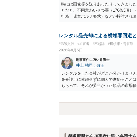
時には画像等を送りあったりしてきました。
とだと、不同意わいせつ罪（176条3項
行為 児童ポルノ要求）などが検討され
受けるでしょう。
レンタル品売却による横領罪回避と
#示談交渉
#加害者
#不起訴
#横領罪・背任罪
2026年8月5日
刑事事件に強い弁護士
井上 祐司
弁護士
レンタルをした会社がどこか分かりません
を弁護士に依頼せずに個人で進めることは
もらって、それが妥当か（正規品の市場価
もらえば足りるでしょう。
都道府県から加害者に強い弁護士を