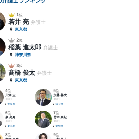
の弁護士ランキング
1
位
若井 亮
弁護士
東京都
2
位
稲葉 進太郎
弁護士
神奈川県
3
位
髙橋 俊太
弁護士
東京都
4
5
位
位
川添 圭
加藤 善大
弁護士
弁護士
大阪府
埼玉県
6
7
位
位
泉 亮介
竹本 真紀
弁護士
弁護士
東京都
愛知県
8
9
位
位