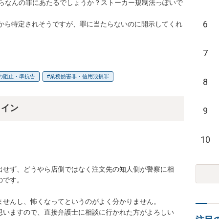
らなんの罪にあたるでしょうか？ストーカー規制法っぽいで
6
号から特定されそうですが、罪に当たらないのに開示してくれ
7
の阻止・準抗告
業務妨害罪・信用毀損罪
8
ライン
9
10
出せず、どうやら店側ではなく注文先の知人側が警察に相
です。

せんし、怖くなってというのがよく分かりません。

思いますので、直接弁護士に相談に行かれた方がよろしい