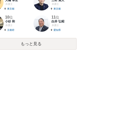
大橋 卓生
三村 勇人
弁護士
弁護士
東京都
東京都
10
11
位
位
小杉 和
白井 弘昭
弁護士
弁護士
京都府
愛知県
もっと見る