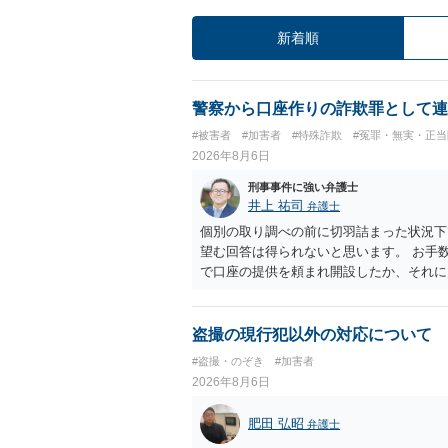
新着順
警察から口座作りの詐欺罪として連
#被害者
#加害者
#特殊詐欺
#冤罪・無実・正当
2026年8月6日
刑事事件に強い弁護士
井上 祐司
弁護士
個別の取り調べの前に切羽詰まった状況下
望む回答は得られないと思います。 お手
で口座の提供を頼まれ開設したか、それに
ついて、お近くで詳細な法律相談を受けら
でいえば、任意取り調べの場合、ＩＣレコ
ます。
盗撮の現行犯以外の対応について
#盗撮・のぞき
#加害者
2026年8月6日
肥田 弘昭
弁護士