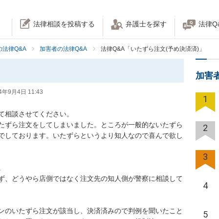
法律相談を投稿する
弁護士を探す
法律Q
法律Q&A
加害者の法律Q&A
法律Q&A「いたずら注文(予め決済済)」
加害
4年9月4日 11:43
1
て相談させてください。

たずら注文をしてしまいました。ところが一般的ないたずら
2
でしております。いたずらというより知人なので喜んで欲し
3


ず、どうやら店側ではなく注文先の知人側が警察に相談して
4
ンのいたずら注文が該当し、決済済みので判例を聞いたこと
5