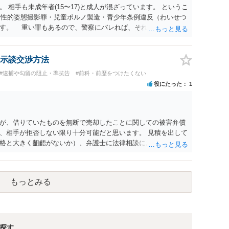
 相手も未成年者(15〜17)と成人が混ざっています。 というこ
）・性的姿態撮影罪・児童ポルノ製造・青少年条例違反（わいせつ
ます。 重い罪もあるので、警察にバレれば、それなりの捜査を
示談交渉方法
#逮捕や勾留の阻止・準抗告
#前科・前歴をつけたくない
役にたった
1
が、借りていたものを無断で売却したことに関しての被害弁償
、相手が拒否しない限り十分可能だと思います。 見積を出して
格と大きく齟齬がないか）、弁護士に法律相談において助言を
もっとみる
探す