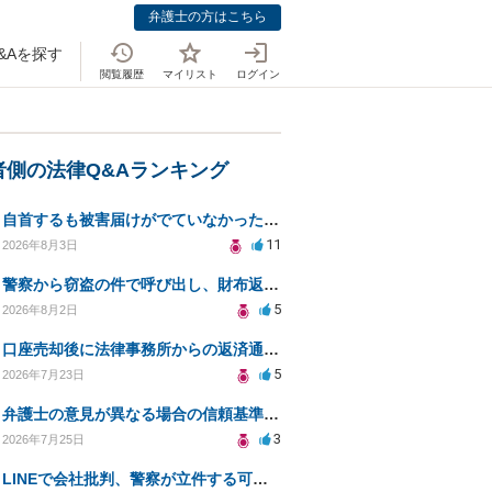
弁護士の方はこちら
&Aを探す
閲覧履歴
マイリスト
ログイン
者側の法律Q&Aランキング
自首するも被害届けがでていなかった場合
11
2026年8月3日
警察から窃盗の件で呼び出し、財布返却で自首すべきか？
5
2026年8月2日
口座売却後に法律事務所からの返済通知、どう対処すべきか？
5
2026年7月23日
弁護士の意見が異なる場合の信頼基準について教えてください
3
2026年7月25日
LINEで会社批判、警察が立件する可能性は？