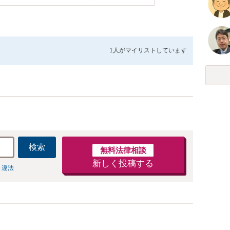
1人が
マイリストしています
検索
無料法律相談
新しく投稿する
 違法