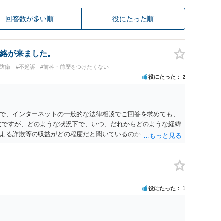
回答数が多い順
役にたった順
絡が来ました。
防衛
#不起訴
#前科・前歴をつけたくない
役にたった
2
で、インターネットの一般的な法律相談でご回答を求めても、
数ですが、どのような状況下で、いつ、だれからどのような経緯
よる詐欺等の収益がどの程度だと聞いているのかということに
れたうえで対処方法を探された方がよいと思われます。 一般論
ーダーを持参して取り調べ内容を録音することは必須だと考え
役にたった
1