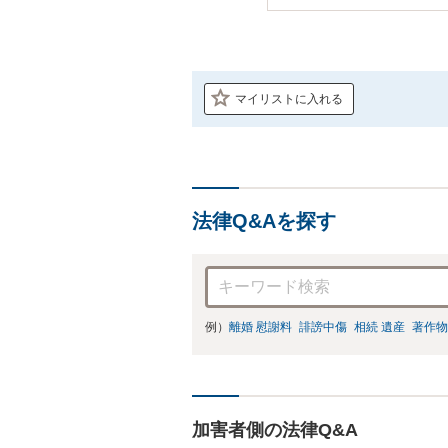
マイリストに入れる
法律Q&Aを探す
例）
離婚 慰謝料
誹謗中傷
相続 遺産
著作物
加害者側の法律Q&A