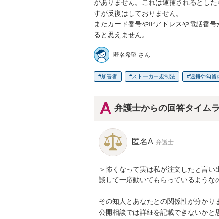
がありません。これは逮捕されるとした
すが反復はしておりません。

またカード番号やIPアドレスや電話番
ると思えません。
匿名希望 さん
加害者
ストーカー規制法
逮捕や勾留
弁護士からの回答タイム
匿名A
弁護士
＞怖くなって実は私が注文したと言い
談して一応動いてもらっているようなの
その知人とあなたとの関係性が分かりま
公開相談では詳細を記載できないかと