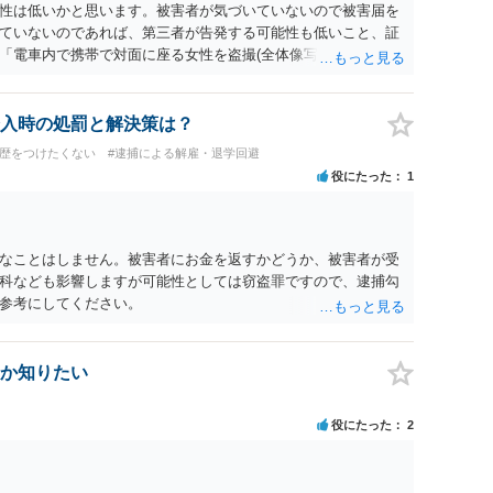
性は低いかと思います。被害者が気づいていないので被害届を
ていないのであれば、第三者が告発する可能性も低いこと、証
「電車内で携帯で対面に座る女性を盗撮(全体像写真1枚と5秒程
ど強調したものではありません。」とありますが、少なくとも捜
逮捕勾留されるケースが私の弁護経験では多くなった印象です
惑防止条例違反になることもあります）。2度としないことを
入時の処罰と解決策は？
。
前歴をつけたくない
#逮捕による解雇・退学回避
役にたった
1
なことはしません。被害者にお金を返すかどうか、被害者が受
科なども影響しますが可能性としては窃盗罪ですので、逮捕勾
参考にしてください。
か知りたい
役にたった
2