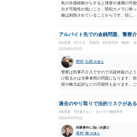
私の弁護経験からすると捜査や逮捕の可能
出す可能性が低いこと、防犯カメラに映っ
拠は削除されていることからです。但し、
度の動画)してしまいました。下着や胸な
査段階では性的姿態等撮影罪の被疑事実で
（最終的には不起訴ないし各都道府県の迷
アルバイト先での金銭問題、警察介
お勧めいたします。ご参考にしてください
#加害者
#万引き・窃盗罪
#示談交渉
#前科・
2026年8月5日
肥田 弘昭
弁護士
警察は民事不介入ですので示談斡旋のよう
け取るかは当事者間の問題になります。前
留や略式起訴などの可能性もあります。ご
過去のやり取りで法的リスクがある
#加害者
#児童ポルノ・わいせつ物頒布等
2026年8月5日
刑事事件に強い弁護士
奥村 徹
弁護士