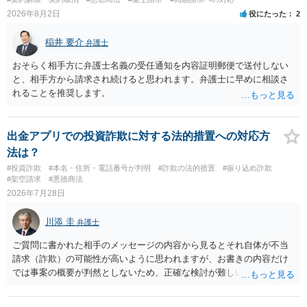
せん。
2026年8月2日
役にたった
2
稲井 要介
弁護士
おそらく相手方に弁護士名義の受任通知を内容証明郵便で送付しない
と、相手方から請求され続けると思われます。弁護士に早めに相談さ
れることを推奨します。
出金アプリでの投資詐欺に対する法的措置への対応方
法は？
#投資詐欺
#本名・住所・電話番号が判明
#詐欺の法的措置
#振り込め詐欺
#架空請求
#悪徳商法
2026年7月28日
川添 圭
弁護士
ご質問に書かれた相手のメッセージの内容から見るとそれ自体が不当
請求（詐欺）の可能性が高いように思われますが、お書きの内容だけ
では事案の概要が判然としないため、正確な検討が難しいです。例え
ば、最寄りの消費生活センターや自治体の無料法律相談等で、実際の
画面を見て貰いながらアドバイスう受けた方が確実です。