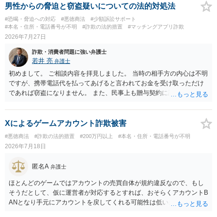
男性からの脅迫と窃盗疑いについての法的対処法
#恐喝・脅迫への対応
#悪徳商法
#少額訴訟サポート
#本名・住所・電話番号が不明
#詐欺の法的措置
#マッチングアプリ詐欺
2026年7月27日
詐欺・消費者問題に強い弁護士
若井 亮
弁護士
初めまして。 ご相談内容を拝見しました。 当時の相手方の内心は不明
ですが、携帯電話代を払ってあげると言われてお金を受け取っただけ
であれば窃盗になりません。 また、民事上も贈与契約に該当すると思
われるところ、返済の義務はありません。 これ以上のやり取りをせ
ず、可能であればブロックをするようにしてください。 ご不安であれ
ば、最寄りの警察署に相談をしても良いかもしれません。 以上、ご参
Xによるゲームアカウント詐欺被害
考になれば幸いです。
#悪徳商法
#詐欺の法的措置
#200万円以上
#本名・住所・電話番号が不明
2026年7月18日
匿名A
弁護士
ほとんどのゲームではアカウントの売買自体が規約違反なので、もし
そうだとして、仮に運営者が対応するとすれば、おそらくアカウントB
ANとなり手元にアカウントを戻してくれる可能性は低いかもしれませ
ん。さらにいえば、最悪の場合、貴殿も運営者から出禁処分（登録拒