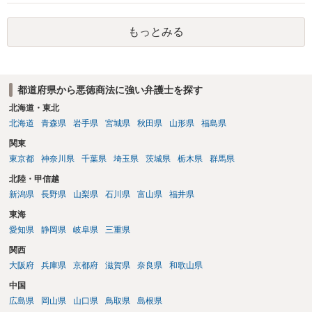
絶）を食らう可能性があります。RMTが許されているゲーム（海外の
運営会社にはそのようなスタンスの事業者もいます）であれば結論は
もっとみる
変わるかもしれませんが…
都道府県から悪徳商法に強い弁護士を探す
北海道・東北
北海道
青森県
岩手県
宮城県
秋田県
山形県
福島県
関東
東京都
神奈川県
千葉県
埼玉県
茨城県
栃木県
群馬県
北陸・甲信越
新潟県
長野県
山梨県
石川県
富山県
福井県
東海
愛知県
静岡県
岐阜県
三重県
関西
大阪府
兵庫県
京都府
滋賀県
奈良県
和歌山県
中国
広島県
岡山県
山口県
鳥取県
島根県