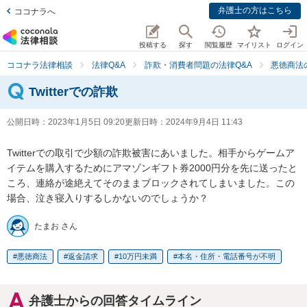
弁護士の方はこちら
ココナラへ
投稿する
探す
閲覧履歴
マイリスト
ログイン
ココナラ法律相談
法律Q&A
詐欺・消費者問題の法律Q&A
悪徳商法
Twitterでの詐欺
公開日時：
2023年1月5日 09:20
更新日時：
2024年9月4日 11:43
Twitterでの取引で少額の詐欺被害にあいました。相手からゲームア
イテムを購入するためにアマゾンギフト券2000円分を先に送ったと
ころ、連絡が途絶えてそのままブロックされてしまいました。この
場合、泣き寝入りするしかないのでしょうか？
たまお さん
悪徳商法
返金請求
10万円未満
本名・住所・電話番号が不明
弁護士からの回答タイムライン