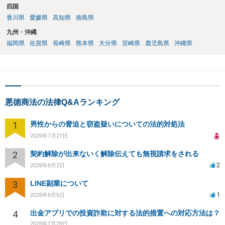
四国
香川県
愛媛県
高知県
徳島県
九州・沖縄
福岡県
佐賀県
長崎県
熊本県
大分県
宮崎県
鹿児島県
沖縄県
悪徳商法の法律Q&Aランキング
1
男性からの脅迫と窃盗疑いについての法的対処法
2026年7月27日
2
契約解除が出来ないく解除伝えても無視請求をされる
2
2026年8月2日
3
LINE副業について
1
2026年8月6日
4
出金アプリでの投資詐欺に対する法的措置への対応方法は？
2026年7月28日