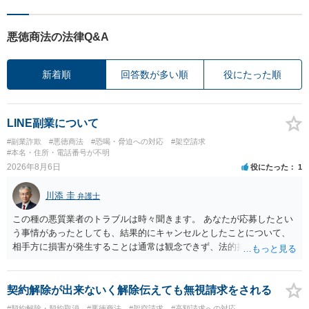
悪徳商法の法律Q&A
新着順
回答数が多い順
役にたった順
LINE副業について
#副業詐欺
#悪徳商法
#恐喝・脅迫への対応
#架空請求
#本名・住所・電話番号が不明
2026年8月6日
役にたった
1
川添 圭
弁護士
この種の悪質業者のトラブルは時々聞きます。 あなたが応募したとい
う事情があったとしても、結果的にキャンセルとしたことについて、
相手方に損害が発生することは通常は観念できず、法的措置を採って
も認められません。この種の言説は半ば脅しのようなものです。 ま
ず、最寄りの消費生活センターへ相談し、連絡を無視してよいかどう
かのアドバイスを受けられることをお勧めします。しつこいようであ
契約解除が出来ないく解除伝えても無視請求をされる
れば、弁護士へ依頼して警告してもらうことも必要になるかもしれま
#契約解除・契約取消
#悪徳商法
#架空請求
#高額請求への対応