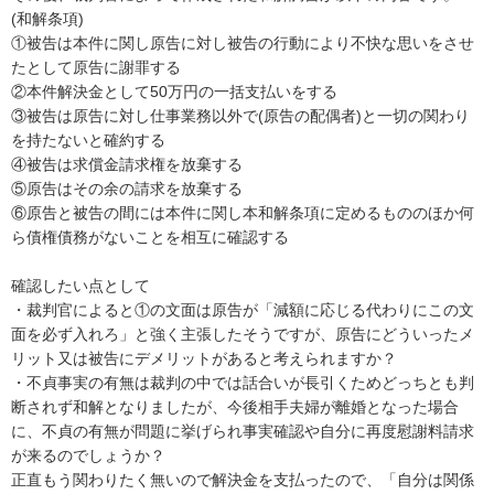
(和解条項)

①被告は本件に関し原告に対し被告の行動により不快な思いをさせ
たとして原告に謝罪する

②本件解決金として50万円の一括支払いをする

③被告は原告に対し仕事業務以外で(原告の配偶者)と一切の関わり
を持たないと確約する

④被告は求償金請求権を放棄する

⑤原告はその余の請求を放棄する

⑥原告と被告の間には本件に関し本和解条項に定めるもののほか何
ら債権債務がないことを相互に確認する

確認したい点として

・裁判官によると①の文面は原告が「減額に応じる代わりにこの文
面を必ず入れろ」と強く主張したそうですが、原告にどういったメ
リット又は被告にデメリットがあると考えられますか？

・不貞事実の有無は裁判の中では話合いが長引くためどっちとも判
断されず和解となりましたが、今後相手夫婦が離婚となった場合
に、不貞の有無が問題に挙げられ事実確認や自分に再度慰謝料請求
が来るのでしょうか？

正直もう関わりたく無いので解決金を支払ったので、「自分は関係