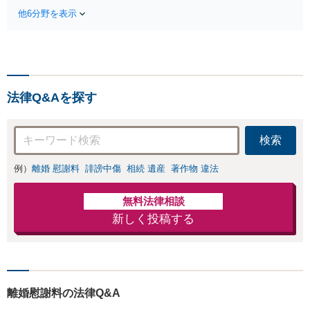
救済を第一に」一日でも早
な弁護士が多角的
他6分野を表示
く日常を取り戻せるよう、
な視点でアドバイ
私が力になります【初回相
ス「親権・監護
談無料】【電話・オンライ
権・面会交流に実
ン相談対応】「スピード対
績あり」子の引渡
応・納得できる解決を」
し・認知・親子関
「刑事裁判のニーズにも対
係不存在確認など
法律Q&Aを探す
応」【休日・夜間相談可】
もご相談下さい
【子連れ相談可】
検索
例）
離婚 慰謝料
誹謗中傷
相続 遺産
著作物 違法
無料法律相談
新しく投稿する
離婚慰謝料の法律Q&A