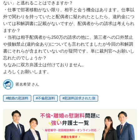
ない」と逃れることはできますか？

・仕事で部署移動がない限り、相手と会う機会はあります。仕事以
外で関わりを持っていたと配偶者に疑われたとしたら、違約金につ
いては和解調書に記載がないですが、配偶者からの請求は考えられ
ますか？

・当初は相手配偶者から250万の請求の他に、第三者への口外禁止
や接触禁止(違約金あり)についても言われてましたが今回の和解調
書にそれらが含まれていないのが疑問です。単に裁判官へお願いし
忘れたのでしょうか？

ちなみに双方弁護士は付けておりません。

よろしくお願いします。
匿名希望 さん
離婚の慰謝料
不倫慰謝料
慰謝料請求された側