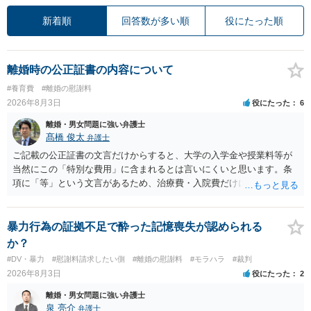
新着順
回答数が多い順
役にたった順
離婚時の公正証書の内容について
#養育費
#離婚の慰謝料
2026年8月3日
役にたった
6
離婚・男女問題に強い弁護士
髙橋 俊太
弁護士
ご記載の公正証書の文言だけからすると、大学の入学金や授業料等が
当然にこの「特別な費用」に含まれるとは言いにくいと思います。条
項に「等」という文言があるため、治療費・入院費だけに限定される
わけではありませんが、その前に「病気・事故に伴う費用」と明記さ
れていますので、通常は、病気や事故によって臨時に必要となった医
療費その他これに類する特別支出を念頭に置いた条項と読むのが自然
暴力行為の証拠不足で酔った記憶喪失が認められる
です。したがって、大学の入学金、授業料、受験費用などの教育費に
か？
ついてまで、「この条項があるから当然に半額を請求できる」とまで
#DV・暴力
#慰謝料請求したい側
#離婚の慰謝料
#モラハラ
#裁判
は言いにくいと思われます。なお、通常、大学進学費用をどこまで負
2026年8月3日
役にたった
2
担すべきかについては、離婚時の合意内容のほか、子どもの年齢、大
学進学についての父母の認識、父母の学歴・収入・資産状況、進学先
離婚・男女問題に強い弁護士
や費用などを踏まえて個別に検討することになります。公正証書の他
泉 亮介
弁護士