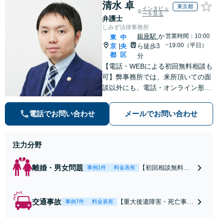
清水 卓
東京都
インタビュ
ーを見る
弁護士
しみず法律事務所
銀座駅
か
営業時間：10:00
東
中
~19:00（平日）
京
央
ら徒歩3
|
都
区
分
【電話・WEBによる初回無料相談も
可】弊事務所では、来所頂いての面
談以外にも、電話・オンライン形式
での初回無料相談も実施中。すぐに
弁護士にご相談頂くことで、今のご
電話でお問い合わせ
メールでお問い合わせ
不安が和らぐとともに、問題解決の
ために前に進むことができます。
注力分野
離婚・男女問題
【初回相談無料】
事例1件
料金表有
【電話・オンライ
ン相談対応】あな
たにとって有利な
交通事故
【重大後遺障害・死亡事案
事例7件
料金表有
条件で離婚ができ
などの実績多数】「被害者
るよう、経験豊富