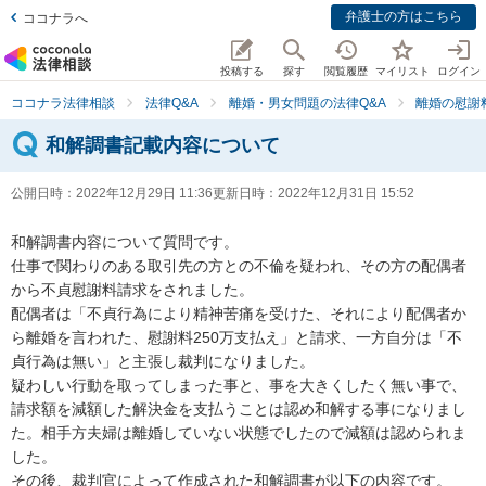
弁護士の方はこちら
ココナラへ
投稿する
探す
閲覧履歴
マイリスト
ログイン
ココナラ法律相談
法律Q&A
離婚・男女問題の法律Q&A
離婚の慰謝
和解調書記載内容について
公開日時：
2022年12月29日 11:36
更新日時：
2022年12月31日 15:52
和解調書内容について質問です。

仕事で関わりのある取引先の方との不倫を疑われ、その方の配偶者
から不貞慰謝料請求をされました。

配偶者は「不貞行為により精神苦痛を受けた、それにより配偶者か
ら離婚を言われた、慰謝料250万支払え」と請求、一方自分は「不
貞行為は無い」と主張し裁判になりました。

疑わしい行動を取ってしまった事と、事を大きくしたく無い事で、
請求額を減額した解決金を支払うことは認め和解する事になりまし
た。相手方夫婦は離婚していない状態でしたので減額は認められま
した。

その後、裁判官によって作成された和解調書が以下の内容です。
