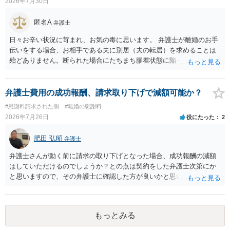
2026年7月30日
匿名A
弁護士
日々お辛い状況に苛まれ、お気の毒に思います。 弁護士が離婚のお手
伝いをする場合、お相手である夫に別居（夫の転居）を求めることは
殆どありません。断られた場合にたちまち膠着状態に陥ってしまうの
と、同居中の依頼者ご本人をますます窮地に陥らせてしまう可能性が
高いためです。 実務的には、ご相談者さまが転居する形で離婚協議等
を進める選択を採らざるを得ないことが圧倒的多数です。
弁護士費用の成功報酬、請求取り下げで減額可能か？
#慰謝料請求された側
#離婚の慰謝料
2026年7月26日
役にたった
2
肥田 弘昭
弁護士
弁護士さんが動く前に請求の取り下げとなった場合、成功報酬の減額
はしていただけるのでしょうか？との点は契約をした弁護士次第にか
と思いますので、その弁護士に確認した方が良いかと思います。ご参
考にしてください。
もっとみる