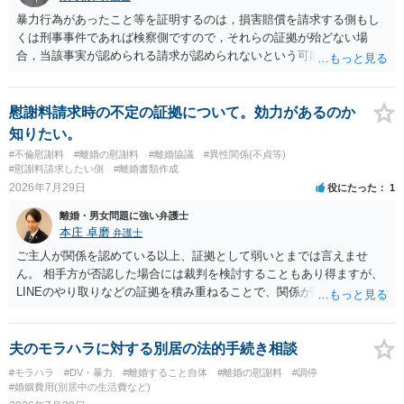
の条項において、養育費の終期についてどのように定められている
暴力行為があったこと等を証明するのは，損害賠償を請求する側もし
か、大学進学に関する定めの有無、「教育費」「進学費用」に関する
くは刑事事件であれば検察側ですので，それらの証拠が殆どない場
定めの有無等について確認する必要があると考えられます。
合，当該事実が認められる請求が認められないという可能性はあるで
しょう。
慰謝料請求時の不定の証拠について。効力があるのか
知りたい。
#不倫慰謝料
#離婚の慰謝料
#離婚協議
#異性関係(不貞等)
#慰謝料請求したい側
#離婚書類作成
2026年7月29日
役にたった
1
離婚・男女問題に強い弁護士
本庄 卓磨
弁護士
ご主人が関係を認めている以上、証拠として弱いとまでは言えませ
ん。 相手方が否認した場合には裁判を検討することもあり得ますが、
LINEのやり取りなどの証拠を積み重ねることで、関係が認定される余
地は十分にあります。 ただし、手元の証拠でどこまで認定できるかは
個別の事情によりますので、お早めに弁護士に相談されることをおす
すめします。
夫のモラハラに対する別居の法的手続き相談
#モラハラ
#DV・暴力
#離婚すること自体
#離婚の慰謝料
#調停
#婚姻費用(別居中の生活費など)