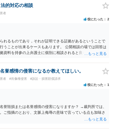
なった場合は、実際の弁護士費用が認められる場合と認められ
、法的対応の相談
ょう。
被害者
役にたった
2
られるものであり，それが証明できる証拠があるということで
行うことが出来るケースもあります。 公開相談の場では回答は
拠資料を持参の上弁護士に個別に相談されると良いでしょう。
名誉感情の侵害になるか教えてほしい。
被害者
#肖像権侵害
#訴訟・損害賠償請求
役にたった
1
名誉毀損または名誉感情の侵害になりますか？ →裁判所では、
。ご指摘のとおり、文脈上侮辱の意味で言っている点も加味さ