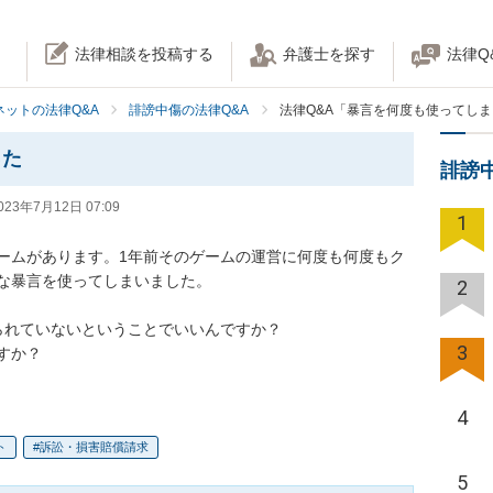
法律相談を投稿する
弁護士を探す
法律Q
ネットの法律Q&A
誹謗中傷の法律Q&A
法律Q&A「暴言を何度も使ってし
った
誹謗
023年7月12日 07:09
1
ームがあります。1年前そのゲームの運営に何度も何度もク
な暴言を使ってしまいました。

2
れていないということでいいんですか？

3
すか？
4
ト
訴訟・損害賠償請求
5