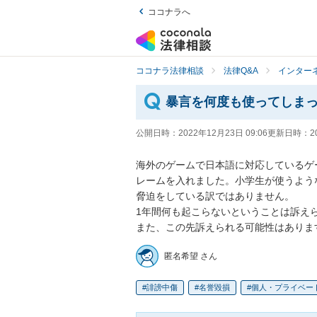
ココナラへ
ココナラ法律相談
法律Q&A
インター
暴言を何度も使ってしま
公開日時：
2022年12月23日 09:06
更新日時：
2
海外のゲームで日本語に対応しているゲ
レームを入れました。小学生が使うよう
脅迫をしている訳ではありません。

1年間何も起こらないということは訴えら
また、この先訴えられる可能性はありま
匿名希望 さん
誹謗中傷
名誉毀損
個人・プライベー