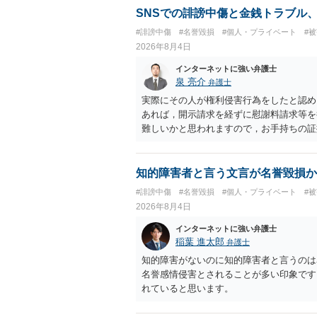
せることができるでしょう。訴訟で判決と
SNSでの誹謗中傷と金銭トラブル
ない場合があり何ともいえないところでし
#誹謗中傷
#名誉毀損
#個人・プライベート
#
2026年8月4日
インターネットに強い弁護士
泉 亮介
弁護士
実際にその人が権利侵害行為をしたと認め
あれば，開示請求を経ずに慰謝料請求等を
難しいかと思われますので，お手持ちの証
知的障害者と言う文言が名誉毀損か
#誹謗中傷
#名誉毀損
#個人・プライベート
#
2026年8月4日
インターネットに強い弁護士
稲葉 進太郎
弁護士
知的障害がないのに知的障害者と言うのは
名誉感情侵害とされることが多い印象です
れていると思います。