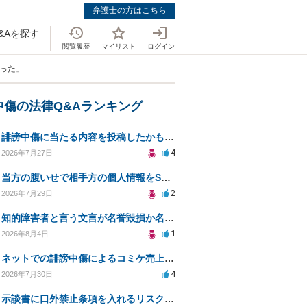
弁護士の方はこちら
&Aを探す
閲覧履歴
マイリスト
ログイン
まった」
中傷の法律Q&Aランキング
誹謗中傷に当たる内容を投稿したかもしれない。開示請求や民事刑事裁判に発展しうるのか教えて欲しい。
4
2026年7月27日
当方の腹いせで相手方の個人情報をSNSで晒してしまい名誉毀損させてしまったかもしれない
2
2026年7月29日
知的障害者と言う文言が名誉毀損か名誉感情の侵害になるか教えてほしい。
1
2026年8月4日
ネットでの誹謗中傷によるコミケ売上減少、損害賠償は可能か？
4
2026年7月30日
示談書に口外禁止条項を入れるリスクはありますか？