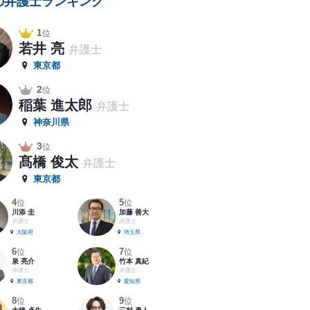
の弁護士ランキング
1
位
若井 亮
弁護士
東京都
2
位
稲葉 進太郎
弁護士
神奈川県
3
位
髙橋 俊太
弁護士
東京都
4
5
位
位
川添 圭
加藤 善大
弁護士
弁護士
大阪府
埼玉県
6
7
位
位
泉 亮介
竹本 真紀
弁護士
弁護士
東京都
愛知県
8
9
位
位