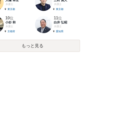
大橋 卓生
三村 勇人
弁護士
弁護士
東京都
東京都
10
11
位
位
小杉 和
白井 弘昭
弁護士
弁護士
京都府
愛知県
もっと見る