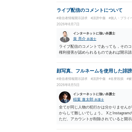
ライブ配信のコメントについて
#発信者情報開示請求
#誹謗中傷
#個人・プライ
2026年8月7日
インターネットに強い弁護士
泉 亮介
弁護士
ライブ配信のコメントであっても，そのコ
権利侵害が認められるものであれば開示請
顔写真、フルネームを使用した誹謗
#発信者情報開示請求
#誹謗中傷
#名誉毀損
#
2026年8月5日
インターネットに強い弁護士
稲葉 進太郎
弁護士
全てが同じ人物の犯行かは分かりませんが
からして難しいでしょう。 XとInstag
ただ、アカウントが削除されていると開示
削除されている場合、今から進めても失敗
相手に全ての弁護士費用を負担させること