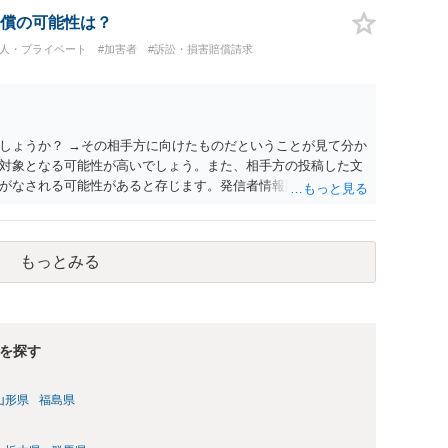
償の可能性は？
個人・プライベート
#加害者
#訴訟・損害賠償請求
しょうか？ →その相手方に向けたものだということが見て分か
対象となる可能性が高いでしょう。また、相手方の投稿した文
がなされる可能性があると存じます。発信者情報開示請求が進
に、意見照会がなされます。アカウント情報開示の場合は、ア
ます。 また、された場合賠償金はいくらでしょうか。 →ケー
単位まで様々でしょう。裁判外であれば交渉して相手方の請求
もっとみる
しょう。
を探す
山形県
福島県