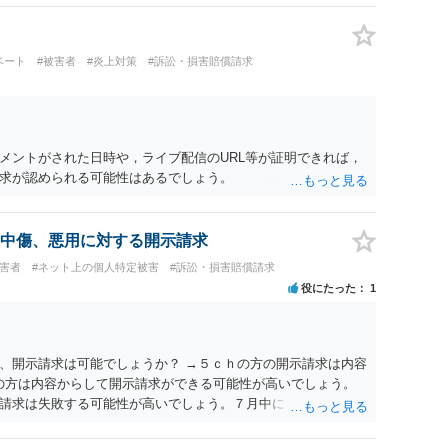
ベート
#被害者
#炎上対策
#訴訟・損害賠償請求
メントがされた日時や，ライブ配信のURL等が証明できれば，
求が認められる可能性はあるでしょう。
中傷、悪用に対する開示請求
被害者
#ネット上の個人特定被害
#訴訟・損害賠償請求
役にたった
1
、開示請求は可能でしょうか？ →５ｃｈの方の開示請求は内容
ramの方は内容からして開示請求ができる可能性が高いでしょう。
請求は失敗する可能性が高いでしょう。７月中にアカウントが
する可能性が高いように思われます。 相手を特定できた場合、
は可能でしょうか？ →訴訟外の交渉で相手方が認めれば負担さ