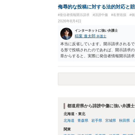
侮辱的な投稿に対する法的対応と賠
#発信者情報開示請求
#誹謗中傷
#名誉毀損
#
2026年8月4日
インターネットに強い弁護士
稲葉 進太郎
弁護士
本当に反省しています。開示請求されるで
る形で投稿されたのであれば、開示請求の
章からすると、実際に発信者情報開示請求
むと、投稿に使った回線の契約者のところ
カウントの登録メールに意見照会がなされ
スバイケースであり、数万円から１００万
額から減額することを試みることとなるで
都道府県から誹謗中傷に強い弁護士
北海道・東北
北海道
青森県
岩手県
宮城県
秋田県
関東