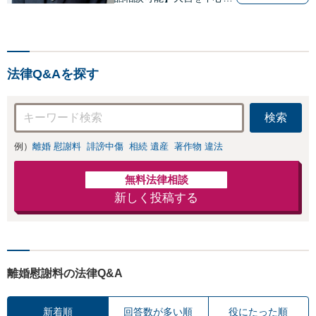
に、さいたま市、川口市、
蕨市、草加市、川越市、上
尾市、蓮田市、白岡市、鴻
巣市、久喜市、所沢市等の
法律Q&Aを探す
方々からご相談いただいて
おります。
検索
例）
離婚 慰謝料
誹謗中傷
相続 遺産
著作物 違法
無料法律相談
新しく投稿する
離婚慰謝料の法律Q&A
新着順
回答数が多い順
役にたった順