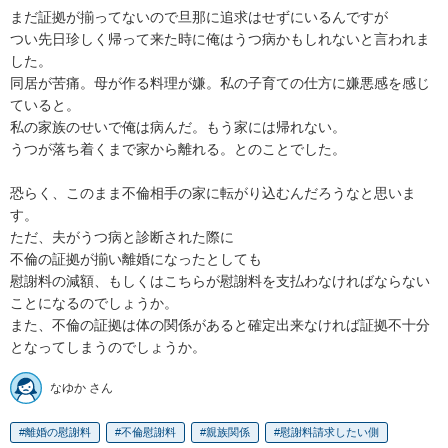
まだ証拠が揃ってないので旦那に追求はせずにいるんですが

つい先日珍しく帰って来た時に俺はうつ病かもしれないと言われま
した。

同居が苦痛。母が作る料理が嫌。私の子育ての仕方に嫌悪感を感じ
ていると。

私の家族のせいで俺は病んだ。もう家には帰れない。

うつが落ち着くまで家から離れる。とのことでした。

恐らく、このまま不倫相手の家に転がり込むんだろうなと思いま
す。

ただ、夫がうつ病と診断された際に

不倫の証拠が揃い離婚になったとしても

慰謝料の減額、もしくはこちらが慰謝料を支払わなければならない
ことになるのでしょうか。

また、不倫の証拠は体の関係があると確定出来なければ証拠不十分
となってしまうのでしょうか。
なゆか さん
離婚の慰謝料
不倫慰謝料
親族関係
慰謝料請求したい側