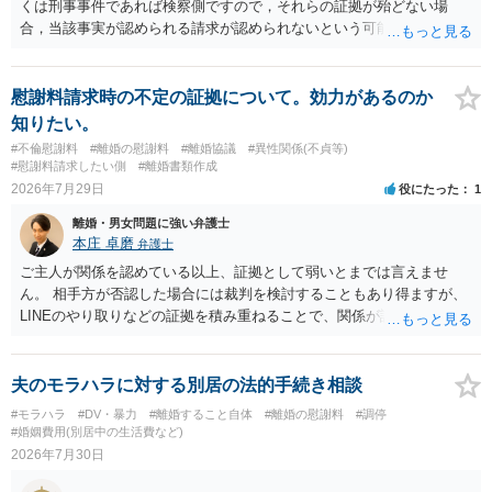
くは刑事事件であれば検察側ですので，それらの証拠が殆どない場
定めの有無等について確認する必要があると考えられます。
合，当該事実が認められる請求が認められないという可能性はあるで
しょう。
慰謝料請求時の不定の証拠について。効力があるのか
知りたい。
#不倫慰謝料
#離婚の慰謝料
#離婚協議
#異性関係(不貞等)
#慰謝料請求したい側
#離婚書類作成
2026年7月29日
役にたった
1
離婚・男女問題に強い弁護士
本庄 卓磨
弁護士
ご主人が関係を認めている以上、証拠として弱いとまでは言えませ
ん。 相手方が否認した場合には裁判を検討することもあり得ますが、
LINEのやり取りなどの証拠を積み重ねることで、関係が認定される余
地は十分にあります。 ただし、手元の証拠でどこまで認定できるかは
個別の事情によりますので、お早めに弁護士に相談されることをおす
すめします。
夫のモラハラに対する別居の法的手続き相談
#モラハラ
#DV・暴力
#離婚すること自体
#離婚の慰謝料
#調停
#婚姻費用(別居中の生活費など)
2026年7月30日