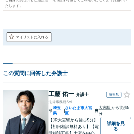
たします。
マイリストに入れる
この質問に回答した弁護士
工藤 佑一
弁護士
埼玉県
法律事務所SAI
大宮駅
から徒歩5
埼玉
さいたま市大宮
|
県
区
分
【JR大宮駅から徒歩5分】
詳細を見
【初回相談無料あり】【電
る
話相談可能】大宮を中心