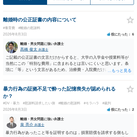
離婚時の公正証書の内容について
#養育費
#離婚の慰謝料
2026年8月3日
役にたった
6
離婚・男女問題に強い弁護士
髙橋 俊太
弁護士
ご記載の公正証書の文言だけからすると、大学の入学金や授業料等が
当然にこの「特別な費用」に含まれるとは言いにくいと思います。条
項に「等」という文言があるため、治療費・入院費だけに限定される
わけではありませんが、その前に「病気・事故に伴う費用」と明記さ
れていますので、通常は、病気や事故によって臨時に必要となった医
療費その他これに類する特別支出を念頭に置いた条項と読むのが自然
暴力行為の証拠不足で酔った記憶喪失が認められる
です。したがって、大学の入学金、授業料、受験費用などの教育費に
か？
ついてまで、「この条項があるから当然に半額を請求できる」とまで
#DV・暴力
#慰謝料請求したい側
#離婚の慰謝料
#モラハラ
#裁判
は言いにくいと思われます。なお、通常、大学進学費用をどこまで負
2026年8月3日
役にたった
2
担すべきかについては、離婚時の合意内容のほか、子どもの年齢、大
学進学についての父母の認識、父母の学歴・収入・資産状況、進学先
離婚・男女問題に強い弁護士
や費用などを踏まえて個別に検討することになります。公正証書の他
泉 亮介
弁護士
の条項において、養育費の終期についてどのように定められている
暴力行為があったこと等を証明するのは，損害賠償を請求する側もし
か、大学進学に関する定めの有無、「教育費」「進学費用」に関する