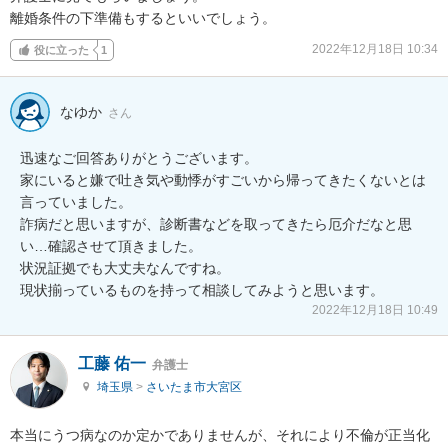
離婚条件の下準備もするといいでしょう。
2022年12月18日 10:34
役に立った
1
なゆか
さん
迅速なご回答ありがとうございます。

家にいると嫌で吐き気や動悸がすごいから帰ってきたくないとは
言っていました。

詐病だと思いますが、診断書などを取ってきたら厄介だなと思
い…確認させて頂きました。

状況証拠でも大丈夫なんですね。

現状揃っているものを持って相談してみようと思います。
2022年12月18日 10:49
工藤 佑一
弁護士
埼玉県
>
さいたま市大宮区
本当にうつ病なのか定かでありませんが、それにより不倫が正当化