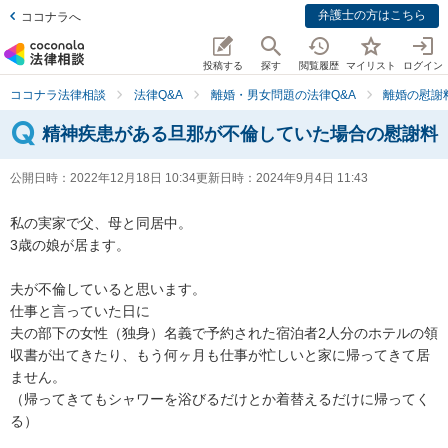
弁護士の方はこちら
ココナラへ
投稿する
探す
閲覧履歴
マイリスト
ログイン
ココナラ法律相談
法律Q&A
離婚・男女問題の法律Q&A
離婚の慰謝
精神疾患がある旦那が不倫していた場合の慰謝料
公開日時：
2022年12月18日 10:34
更新日時：
2024年9月4日 11:43
私の実家で父、母と同居中。

3歳の娘が居ます。

夫が不倫していると思います。

仕事と言っていた日に

夫の部下の女性（独身）名義で予約された宿泊者2人分のホテルの領
収書が出てきたり、もう何ヶ月も仕事が忙しいと家に帰ってきて居
ません。

（帰ってきてもシャワーを浴びるだけとか着替えるだけに帰ってく
る）
