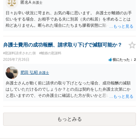
匿名A
弁護士
日々お辛い状況に苛まれ、お気の毒に思います。 弁護士が離婚のお手
伝いをする場合、お相手である夫に別居（夫の転居）を求めることは
殆どありません。断られた場合にたちまち膠着状態に陥ってしまうの
と、同居中の依頼者ご本人をますます窮地に陥らせてしまう可能性が
高いためです。 実務的には、ご相談者さまが転居する形で離婚協議等
を進める選択を採らざるを得ないことが圧倒的多数です。
弁護士費用の成功報酬、請求取り下げで減額可能か？
#慰謝料請求された側
#離婚の慰謝料
2026年7月26日
役にたった
2
肥田 弘昭
弁護士
弁護士さんが動く前に請求の取り下げとなった場合、成功報酬の減額
はしていただけるのでしょうか？との点は契約をした弁護士次第にか
と思いますので、その弁護士に確認した方が良いかと思います。ご参
考にしてください。
もっとみる