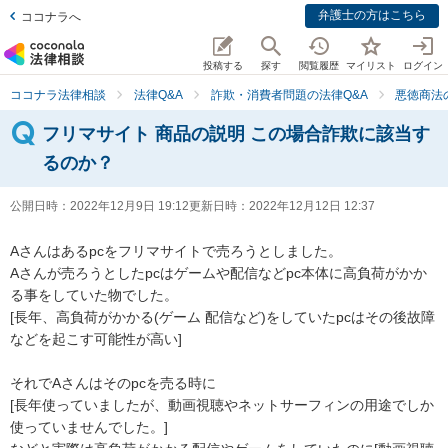
弁護士の方はこちら
ココナラへ
投稿する
探す
閲覧履歴
マイリスト
ログイン
ココナラ法律相談
法律Q&A
詐欺・消費者問題の法律Q&A
悪徳商法
フリマサイト 商品の説明 この場合詐欺に該当す
るのか？
公開日時：
2022年12月9日 19:12
更新日時：
2022年12月12日 12:37
Aさんはあるpcをフリマサイトで売ろうとしました。

Aさんが売ろうとしたpcはゲームや配信などpc本体に高負荷がかか
る事をしていた物でした。

[長年、高負荷がかかる(ゲーム 配信など)をしていたpcはその後故障
などを起こす可能性が高い]

それでAさんはそのpcを売る時に

[長年使っていましたが、動画視聴やネットサーフィンの用途でしか
使っていませんでした。]
