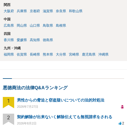
関西
大阪府
兵庫県
京都府
滋賀県
奈良県
和歌山県
中国
広島県
岡山県
山口県
鳥取県
島根県
四国
香川県
愛媛県
高知県
徳島県
九州・沖縄
福岡県
佐賀県
長崎県
熊本県
大分県
宮崎県
鹿児島県
沖縄県
悪徳商法の法律Q&Aランキング
1
男性からの脅迫と窃盗疑いについての法的対処法
2026年7月27日
2
契約解除が出来ないく解除伝えても無視請求をされる
2
2026年8月2日