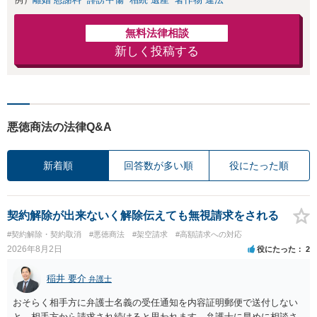
無料法律相談
新しく投稿する
悪徳商法の法律Q&A
新着順
回答数が多い順
役にたった順
契約解除が出来ないく解除伝えても無視請求をされる
#契約解除・契約取消
#悪徳商法
#架空請求
#高額請求への対応
2026年8月2日
役にたった
2
稲井 要介
弁護士
おそらく相手方に弁護士名義の受任通知を内容証明郵便で送付しない
と、相手方から請求され続けると思われます。弁護士に早めに相談さ