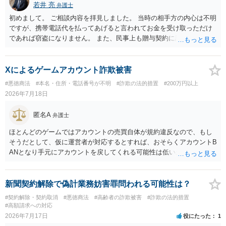
若井 亮
弁護士
初めまして。 ご相談内容を拝見しました。 当時の相手方の内心は不明
ですが、携帯電話代を払ってあげると言われてお金を受け取っただけ
であれば窃盗になりません。 また、民事上も贈与契約に該当すると思
われるところ、返済の義務はありません。 これ以上のやり取りをせ
ず、可能であればブロックをするようにしてください。 ご不安であれ
ば、最寄りの警察署に相談をしても良いかもしれません。 以上、ご参
Xによるゲームアカウント詐欺被害
考になれば幸いです。
#悪徳商法
#本名・住所・電話番号が不明
#詐欺の法的措置
#200万円以上
2026年7月18日
匿名A
弁護士
ほとんどのゲームではアカウントの売買自体が規約違反なので、もし
そうだとして、仮に運営者が対応するとすれば、おそらくアカウントB
ANとなり手元にアカウントを戻してくれる可能性は低いかもしれませ
ん。さらにいえば、最悪の場合、貴殿も運営者から出禁処分（登録拒
絶）を食らう可能性があります。RMTが許されているゲーム（海外の
運営会社にはそのようなスタンスの事業者もいます）であれば結論は
新聞契約解除で偽計業務妨害罪問われる可能性は？
変わるかもしれませんが…
#契約解除・契約取消
#悪徳商法
#高齢者の詐欺被害
#詐欺の法的措置
#高額請求への対応
2026年7月17日
役にたった
1