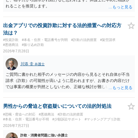
れることを推奨します。
出金アプリでの投資詐欺に対する法的措置への対応方
法は？
#投資詐欺
#本名・住所・電話番号が判明
#詐欺の法的措置
#架空請求
#悪徳商法
#振り込め詐欺
2026年7月28日
川添 圭
弁護士
ご質問に書かれた相手のメッセージの内容から見るとそれ自体が不当
請求（詐欺）の可能性が高いように思われますが、お書きの内容だけ
では事案の概要が判然としないため、正確な検討が難しいです。例え
ば、最寄りの消費生活センターや自治体の無料法律相談等で、実際の
画面を見て貰いながらアドバイスう受けた方が確実です。
男性からの脅迫と窃盗疑いについての法的対処法
#恐喝・脅迫への対応
#悪徳商法
#詐欺の法的措置
#本名・住所・電話番号が不明
#少額訴訟サポート
#マッチングアプリ詐欺
2026年7月27日
詐欺・消費者問題に強い弁護士