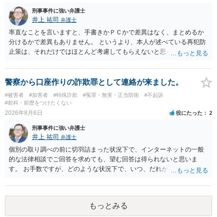
刑事事件に強い弁護士
井上 祐司
弁護士
率直なことを言いますと、手書きかＰＣかで差異はなく、まとめるか
分けるかで差異もありません。 というより、本人が述べている再犯防
止策は、それだけではほとんど考慮してもらえないと思った方が良い
です。 提出するのであれば、 ・具体的に自身が受けているプログラム
やカウンセリング・治療の内容 ・利用している再犯防止策（例えば保
護観察所と連携した職業支援の内容や具体的な就労・監督状況） ・監
警察から口座作りの詐欺罪として連絡が来ました。
督者の証言 など、証拠で担保された客観性と実現可能性があるもので
#被害者
#加害者
#特殊詐欺
#冤罪・無実・正当防衛
#不起訴
なければあまり意味がありません。 もともと執行猶予が狙える事案で
#前科・前歴をつけたくない
あれば本人の反省の言葉だけで十分であり、実刑となるか微妙な事案
2026年8月6日
役にたった
2
では、本人が再発防止策をいくら述べてもほとんど効果は望めないと
刑事事件に強い弁護士
いうのが実感です。
井上 祐司
弁護士
個別の取り調べの前に切羽詰まった状況下で、インターネットの一般
的な法律相談でご回答を求めても、望む回答は得られないと思いま
す。 お手数ですが、どのような状況下で、いつ、だれからどのような
経緯で口座の提供を頼まれ開設したか、それによる詐欺等の収益がど
の程度だと聞いているのかということについて、お近くで詳細な法律
相談を受けられたうえで対処方法を探された方がよいと思われます。
もっとみる
一般論でいえば、任意取り調べの場合、ＩＣレコーダーを持参して取