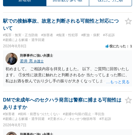
駅での接触事故、故意と判断される可能性と対応につ
いて
#冤罪・無実・正当防衛
#加害者
#痴漢・性犯罪
#釈放・保釈
#不起訴
#逮捕による解雇・退学回避
2026年8月8日
役にたった
1
刑事事件に強い弁護士
若井 亮
弁護士
初めまして。 ご相談内容を拝見しました。 以下、ご質問に回答いたし
ます。 ①女性に故意に触れたと判断されるか 当たってしまった際に、
私はお酒を飲んでおり少し手の振りが大きくなってしまっていたこと
も事実です。それが仮に、私が気がついていない防犯カメラに写って
いた場合、故意だと判定されやすいのでしょうか？ お伺いする限り、
故意があると判断されることは無いかと思います。 ②逮捕、呼び出し
DMで未成年へのセクハラ発言は警察に捕まる可能性は
の可能性 この行為により、痴漢やその他の犯罪を犯したとして、逮
ありますか
捕、呼び出しされる可能性はどれほどでしょうか？ 誤って当たってし
#加害者
#前科・前歴をつけたくない
#逮捕や勾留の阻止・準抗告
まっただけであり、さらにその場で女性等のアクションが無かったこ
#逮捕による解雇・退学回避
#児童ポルノ・わいせつ物頒布等
#不起訴
とからすると、この後に呼び出される可能性は極めて低いと思いま
2026年8月7日
す。 ③逮捕呼び出しまでの期間 大体どれほどの期間逮捕呼び出しの可
刑事事件に強い弁護士