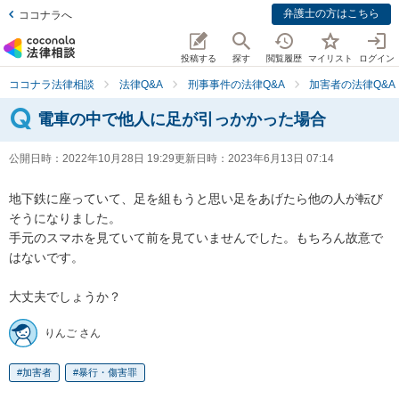
弁護士の方はこちら
ココナラへ
投稿する
探す
閲覧履歴
マイリスト
ログイン
ココナラ法律相談
法律Q&A
刑事事件の法律Q&A
加害者の法律Q&A
電車の中で他人に足が引っかかった場合
公開日時：
2022年10月28日 19:29
更新日時：
2023年6月13日 07:14
地下鉄に座っていて、足を組もうと思い足をあげたら他の人が転び
そうになりました。

手元のスマホを見ていて前を見ていませんでした。もちろん故意で
はないです。

大丈夫でしょうか？
りんご さん
加害者
暴行・傷害罪