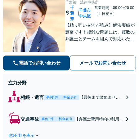
千葉第一法律事務所
千
営業時間：09:00~20:00
千葉市
葉
|
（土日祝日）
中央区
県
【粘り強い交渉が強み】解決実績が
豊富です！複雑な問題には、複数の
弁護士とチームを組んで対応いたし
ます。【安心・分かりやすい料金体
系】些細なお悩みにも、丁寧に寄り
添い、不安を軽減します。まずはお
電話でお問い合わせ
メールでお問い合わせ
気軽にご相談ください。
注力分野
相続・遺言
【最後まで諦めませ
事例1件
料金表有
ん】親族間の交渉、複
雑な手続き、全て対応
します！不利な条件で
交通事故
【弁護士費用特約の利用＆
事例2件
料金表有
合意してしまう前にご
Zoom相談可】【死亡・骨
相談ください。【土
折・後遺障害・むち打ち
地・不動産】長期化し
他1分野を表示
等】交通事故でご家族がな