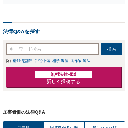
ている問題もできる限
くなってしまった方やお怪
り円滑な交渉へと導き
我された方はまずご相談く
ます。事業承継／相続
ださい。ご自身での対応で
放棄も対応可能。【JR
は損をしてしまうかもしれ
千葉駅近く】駐車場あ
ません。代わりに交渉・手
り
法律Q&Aを探す
続きをし、負担を軽減。
検索
例）
離婚 慰謝料
誹謗中傷
相続 遺産
著作物 違法
無料法律相談
新しく投稿する
加害者側の法律Q&A
新着順
回答数が多い順
役にたった順