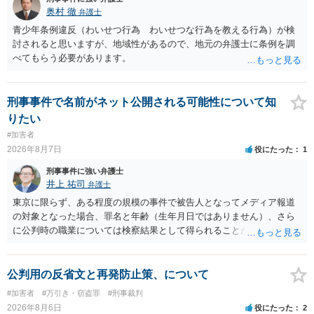
能性があると考えれば良いのでしょうか？ 逮捕や呼び出しの可能性は
奥村 徹
弁護士
極めて低いと思います。 連絡が来ることはないでしょう。
青少年条例違反（わいせつ行為 わいせつな行為を教える行為）が検
討されると思いますが、地域性があるので、地元の弁護士に条例を調
べてもらう必要があります。
刑事事件で名前がネット公開される可能性について知
りたい
#加害者
2026年8月7日
役にたった
1
刑事事件に強い弁護士
井上 祐司
弁護士
東京に限らず、ある程度の規模の事件で被告人となってメディア報道
の対象となった場合、罪名と年齢（生年月日ではありません）、さら
に公判時の職業については検察結果として得られることが通常です。
公判用の反省文と再発防止策、について
#加害者
#万引き・窃盗罪
#刑事裁判
2026年8月6日
役にたった
2