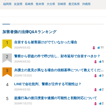
福岡県
佐賀県
長崎県
熊本県
大分県
宮崎県
鹿児島県
沖縄県
加害者側の法律Q&Aランキング
1
自首するも被害届けがでていなかった場合
11
2026年8月3日
2
警察から窃盗の件で呼び出し、財布返却で自首すべきか？
5
2026年8月2日
3
弁護士の意見が異なる場合の信頼基準について教えてください
3
2026年7月25日
4
LINEで会社批判、警察が立件する可能性は？
2
2026年8月3日
5
盗撮行為の後日捜査や逮捕の可能性と初動対応について
2
2026年7月27日