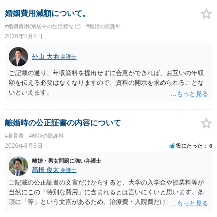
婚姻費用減額について。
#婚姻費用(別居中の生活費など)
#離婚の慰謝料
2026年8月8日
外山 大地
弁護士
ご記載の通り、年収資料を提出せずに合意ができれば、お互いの年収
額を伝える必要はなくなりますので、資料の開示を求められることな
いといえます。
離婚時の公正証書の内容について
#養育費
#離婚の慰謝料
2026年8月3日
役にたった
6
離婚・男女問題に強い弁護士
髙橋 俊太
弁護士
ご記載の公正証書の文言だけからすると、大学の入学金や授業料等が
当然にこの「特別な費用」に含まれるとは言いにくいと思います。条
項に「等」という文言があるため、治療費・入院費だけに限定される
わけではありませんが、その前に「病気・事故に伴う費用」と明記さ