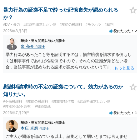
れていますので、通常は、病気や事故によって臨時に必要となった医
療費その他これに類する特別支出を念頭に置いた条項と読むのが自然
暴力行為の証拠不足で酔った記憶喪失が認められる
です。したがって、大学の入学金、授業料、受験費用などの教育費に
か？
ついてまで、「この条項があるから当然に半額を請求できる」とまで
#DV・暴力
#慰謝料請求したい側
#離婚の慰謝料
#モラハラ
#裁判
は言いにくいと思われます。なお、通常、大学進学費用をどこまで負
2026年8月3日
役にたった
2
担すべきかについては、離婚時の合意内容のほか、子どもの年齢、大
学進学についての父母の認識、父母の学歴・収入・資産状況、進学先
離婚・男女問題に強い弁護士
や費用などを踏まえて個別に検討することになります。公正証書の他
泉 亮介
弁護士
の条項において、養育費の終期についてどのように定められている
暴力行為があったこと等を証明するのは，損害賠償を請求する側もし
か、大学進学に関する定めの有無、「教育費」「進学費用」に関する
くは刑事事件であれば検察側ですので，それらの証拠が殆どない場
定めの有無等について確認する必要があると考えられます。
合，当該事実が認められる請求が認められないという可能性はあるで
しょう。
慰謝料請求時の不定の証拠について。効力があるのか
知りたい。
#不倫慰謝料
#離婚の慰謝料
#離婚書類作成
#慰謝料請求したい側
#異性関係(不貞等)
#離婚協議
2026年7月29日
役にたった
1
離婚・男女問題に強い弁護士
本庄 卓磨
弁護士
ご主人が関係を認めている以上、証拠として弱いとまでは言えませ