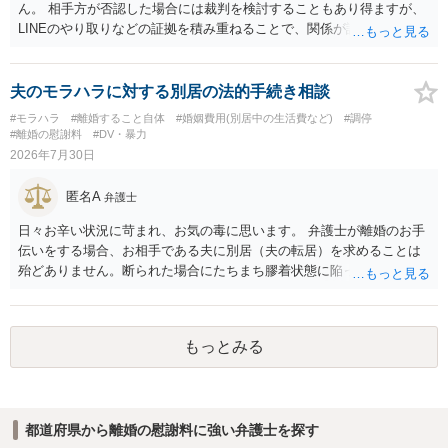
ん。 相手方が否認した場合には裁判を検討することもあり得ますが、
LINEのやり取りなどの証拠を積み重ねることで、関係が認定される余
地は十分にあります。 ただし、手元の証拠でどこまで認定できるかは
個別の事情によりますので、お早めに弁護士に相談されることをおす
すめします。
夫のモラハラに対する別居の法的手続き相談
#モラハラ
#離婚すること自体
#婚姻費用(別居中の生活費など)
#調停
#離婚の慰謝料
#DV・暴力
2026年7月30日
匿名A
弁護士
日々お辛い状況に苛まれ、お気の毒に思います。 弁護士が離婚のお手
伝いをする場合、お相手である夫に別居（夫の転居）を求めることは
殆どありません。断られた場合にたちまち膠着状態に陥ってしまうの
と、同居中の依頼者ご本人をますます窮地に陥らせてしまう可能性が
高いためです。 実務的には、ご相談者さまが転居する形で離婚協議等
を進める選択を採らざるを得ないことが圧倒的多数です。
もっとみる
都道府県から離婚の慰謝料に強い弁護士を探す