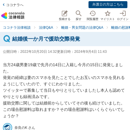
弁護士の方はこちら
ココナラへ
投稿する
探す
閲覧履歴
マイリスト
ログイン
ココナラ法律相談
法律Q&A
離婚・男女問題の法律Q&A
離婚の慰謝
結婚後一か月で援助交際発覚
公開日時：
2022年10月20日 14:32
更新日時：
2024年9月4日 11:43
当方24歳男妻19歳で先月の14日に入籍し今月の15日に発覚しまし
た。

発覚の経緯は妻のスマホを見たことでしたお互いのスマホを見れる
ようにしていたので、すぐにわかりました。

ツイッターで募集して当日もやりとりしていましたし本人も認めて
やりとりも録画済みです。

援助交際に関しては結婚前からしていてその後も続けていました。
この場合慰謝料は取れますか？その場合慰謝料はいくらぐらいでし
ょうか？
奈良のK さん