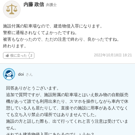
内藤 政信
弁護士
施設付属の駐車場なので、建造物侵入罪になります。

警察に通報されなくてよかったですね。

被害もなかったので、ただの注意で終わり、良かったですね。

終わります。
2022年10月18日 18:21
役に立った
2
doi
さん
回答ありがとうございます。

追加で質問ですが、施設附属の駐車場とはいえ飲み物の自動販売
機があって誰でも利用出来たり、スマホを操作しながら車内で休
憩している人も居たりして、直接その施設に用事がある人でなく
ても立ち入り禁止の場所ではありませんでした。

施設の方と話した際も、出て行ってくれと言う注意は受けていま
せん。

それでも建造物侵入罪にあたるのでしょうか？