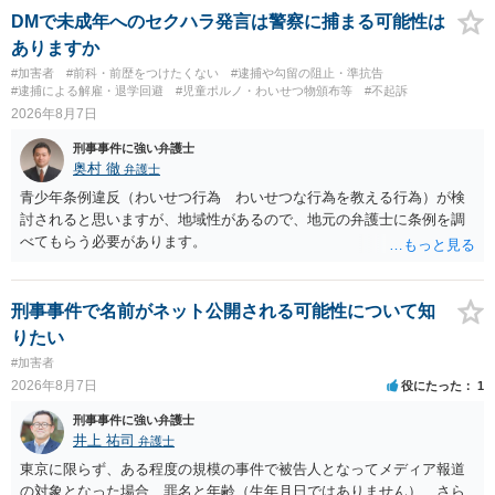
故意があると判断されることは無いかと思います。 ②逮捕、呼び出し
DMで未成年へのセクハラ発言は警察に捕まる可能性は
の可能性 この行為により、痴漢やその他の犯罪を犯したとして、逮
ありますか
捕、呼び出しされる可能性はどれほどでしょうか？ 誤って当たってし
#加害者
#前科・前歴をつけたくない
#逮捕や勾留の阻止・準抗告
まっただけであり、さらにその場で女性等のアクションが無かったこ
#逮捕による解雇・退学回避
#児童ポルノ・わいせつ物頒布等
#不起訴
とからすると、この後に呼び出される可能性は極めて低いと思いま
2026年8月7日
す。 ③逮捕呼び出しまでの期間 大体どれほどの期間逮捕呼び出しの可
刑事事件に強い弁護士
能性があると考えれば良いのでしょうか？ 逮捕や呼び出しの可能性は
奥村 徹
弁護士
極めて低いと思います。 連絡が来ることはないでしょう。
青少年条例違反（わいせつ行為 わいせつな行為を教える行為）が検
討されると思いますが、地域性があるので、地元の弁護士に条例を調
べてもらう必要があります。
刑事事件で名前がネット公開される可能性について知
りたい
#加害者
2026年8月7日
役にたった
1
刑事事件に強い弁護士
井上 祐司
弁護士
東京に限らず、ある程度の規模の事件で被告人となってメディア報道
の対象となった場合、罪名と年齢（生年月日ではありません）、さら