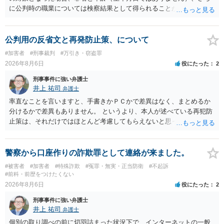
に公判時の職業については検察結果として得られることが通常です。
公判用の反省文と再発防止策、について
#加害者
#刑事裁判
#万引き・窃盗罪
2026年8月6日
役にたった
2
刑事事件に強い弁護士
井上 祐司
弁護士
率直なことを言いますと、手書きかＰＣかで差異はなく、まとめるか
分けるかで差異もありません。 というより、本人が述べている再犯防
止策は、それだけではほとんど考慮してもらえないと思った方が良い
です。 提出するのであれば、 ・具体的に自身が受けているプログラム
やカウンセリング・治療の内容 ・利用している再犯防止策（例えば保
護観察所と連携した職業支援の内容や具体的な就労・監督状況） ・監
警察から口座作りの詐欺罪として連絡が来ました。
督者の証言 など、証拠で担保された客観性と実現可能性があるもので
#被害者
#加害者
#特殊詐欺
#冤罪・無実・正当防衛
#不起訴
なければあまり意味がありません。 もともと執行猶予が狙える事案で
#前科・前歴をつけたくない
あれば本人の反省の言葉だけで十分であり、実刑となるか微妙な事案
2026年8月6日
役にたった
2
では、本人が再発防止策をいくら述べてもほとんど効果は望めないと
刑事事件に強い弁護士
いうのが実感です。
井上 祐司
弁護士
個別の取り調べの前に切羽詰まった状況下で、インターネットの一般