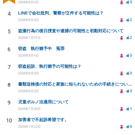
5
2026年8月2日
4
LINEで会社批判、警察が立件する可能性は？
2
2026年8月3日
5
盗撮行為の後日捜査や逮捕の可能性と初動対応について
2
2026年7月27日
6
窃盗 執行猶予中 冤罪
3
2026年8月4日
7
窃盗起訴、執行猶予の可能性は？
3
2026年8月3日
8
書類送検後の対応と家族に知られないための手続きについて相談
3
2026年8月2日
9
児童ポルノ法適用について
1
2026年7月30日
10
加害者で不起訴希望です。
6
2026年7月12日