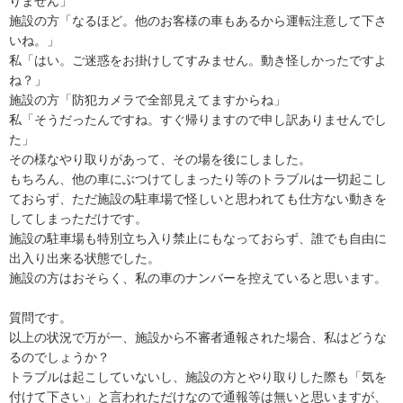
りません」

施設の方「なるほど。他のお客様の車もあるから運転注意して下さ
いね。」

私「はい。ご迷惑をお掛けしてすみません。動き怪しかったですよ
ね？」

施設の方「防犯カメラで全部見えてますからね」

私「そうだったんですね。すぐ帰りますので申し訳ありませんでし
た」

その様なやり取りがあって、その場を後にしました。

もちろん、他の車にぶつけてしまったり等のトラブルは一切起こし
ておらず、ただ施設の駐車場で怪しいと思われても仕方ない動きを
してしまっただけです。

施設の駐車場も特別立ち入り禁止にもなっておらず、誰でも自由に
出入り出来る状態でした。

施設の方はおそらく、私の車のナンバーを控えていると思います。

質問です。

以上の状況で万が一、施設から不審者通報された場合、私はどうな
るのでしょうか？

トラブルは起こしていないし、施設の方とやり取りした際も「気を
付けて下さい」と言われただけなので通報等は無いと思いますが、