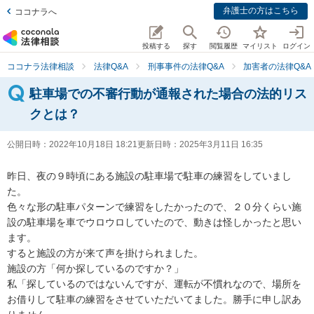
弁護士の方はこちら
ココナラへ
投稿する
探す
閲覧履歴
マイリスト
ログイン
ココナラ法律相談
法律Q&A
刑事事件の法律Q&A
加害者の法律Q&A
駐車場での不審行動が通報された場合の法的リス
クとは？
公開日時：
2022年10月18日 18:21
更新日時：
2025年3月11日 16:35
昨日、夜の９時頃にある施設の駐車場で駐車の練習をしていまし
た。

色々な形の駐車パターンで練習をしたかったので、２０分くらい施
設の駐車場を車でウロウロしていたので、動きは怪しかったと思い
ます。

すると施設の方が来て声を掛けられました。

施設の方「何か探しているのですか？」

私「探しているのではないんですが、運転が不慣れなので、場所を
お借りして駐車の練習をさせていただいてました。勝手に申し訳あ