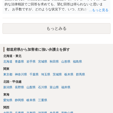
的な法律相談でご回答を求めても、望む回答は得られないと思いま
す。 お手数ですが、どのような状況下で、いつ、だれからどのような
経緯で口座の提供を頼まれ開設したか、それによる詐欺等の収益がど
の程度だと聞いているのかということについて、お近くで詳細な法律
相談を受けられたうえで対処方法を探された方がよいと思われます。
もっとみる
一般論でいえば、任意取り調べの場合、ＩＣレコーダーを持参して取
り調べ内容を録音することは必須だと考えます。
都道府県から加害者に強い弁護士を探す
北海道・東北
北海道
青森県
岩手県
宮城県
秋田県
山形県
福島県
関東
東京都
神奈川県
千葉県
埼玉県
茨城県
栃木県
群馬県
北陸・甲信越
新潟県
長野県
山梨県
石川県
富山県
福井県
東海
愛知県
静岡県
岐阜県
三重県
関西