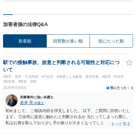
加害者側の法律Q&A
新着順
回答数が多い順
役にたった順
駅での接触事故、故意と判断される可能性と対応につ
いて
#冤罪・無実・正当防衛
#不起訴
#逮捕による解雇・退学回避
#痴漢・性犯罪
#加害者
#釈放・保釈
2026年8月8日
役にたった
1
刑事事件に強い弁護士
若井 亮
弁護士
初めまして。 ご相談内容を拝見しました。 以下、ご質問に回答いたし
ます。 ①女性に故意に触れたと判断されるか 当たってしまった際に、
私はお酒を飲んでおり少し手の振りが大きくなってしまっていたこと
も事実です。それが仮に、私が気がついていない防犯カメラに写って
いた場合、故意だと判定されやすいのでしょうか？ お伺いする限り、