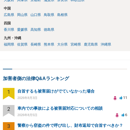
大阪府
兵庫県
京都府
滋賀県
奈良県
和歌山県
中国
広島県
岡山県
山口県
鳥取県
島根県
四国
香川県
愛媛県
高知県
徳島県
九州・沖縄
福岡県
佐賀県
長崎県
熊本県
大分県
宮崎県
鹿児島県
沖縄県
加害者側の法律Q&Aランキング
1
自首するも被害届けがでていなかった場合
11
2026年8月3日
2
車内での事故による被害届対応についての相談
6
2026年8月5日
3
警察から窃盗の件で呼び出し、財布返却で自首すべきか？