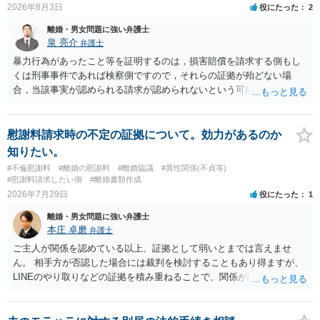
2026年8月3日
役にたった
2
担すべきかについては、離婚時の合意内容のほか、子どもの年齢、大
学進学についての父母の認識、父母の学歴・収入・資産状況、進学先
離婚・男女問題に強い弁護士
や費用などを踏まえて個別に検討することになります。公正証書の他
泉 亮介
弁護士
の条項において、養育費の終期についてどのように定められている
暴力行為があったこと等を証明するのは，損害賠償を請求する側もし
か、大学進学に関する定めの有無、「教育費」「進学費用」に関する
くは刑事事件であれば検察側ですので，それらの証拠が殆どない場
定めの有無等について確認する必要があると考えられます。
合，当該事実が認められる請求が認められないという可能性はあるで
しょう。
慰謝料請求時の不定の証拠について。効力があるのか
知りたい。
#不倫慰謝料
#離婚の慰謝料
#離婚協議
#異性関係(不貞等)
#慰謝料請求したい側
#離婚書類作成
2026年7月29日
役にたった
1
離婚・男女問題に強い弁護士
本庄 卓磨
弁護士
ご主人が関係を認めている以上、証拠として弱いとまでは言えませ
ん。 相手方が否認した場合には裁判を検討することもあり得ますが、
LINEのやり取りなどの証拠を積み重ねることで、関係が認定される余
地は十分にあります。 ただし、手元の証拠でどこまで認定できるかは
個別の事情によりますので、お早めに弁護士に相談されることをおす
すめします。