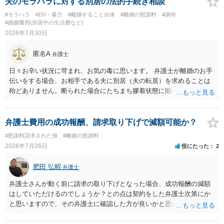
夫のモラハラに対する別居の法的手続き相談
#モラハラ
#DV・暴力
#離婚すること自体
#離婚の慰謝料
#調停
#婚姻費用(別居中の生活費など)
2026年7月30日
匿名A
弁護士
日々お辛い状況に苛まれ、お気の毒に思います。 弁護士が離婚のお手
伝いをする場合、お相手である夫に別居（夫の転居）を求めることは
殆どありません。断られた場合にたちまち膠着状態に陥ってしまうの
と、同居中の依頼者ご本人をますます窮地に陥らせてしまう可能性が
高いためです。 実務的には、ご相談者さまが転居する形で離婚協議等
を進める選択を採らざるを得ないことが圧倒的多数です。
弁護士費用の成功報酬、請求取り下げで減額可能か？
#慰謝料請求された側
#離婚の慰謝料
2026年7月26日
役にたった
2
肥田 弘昭
弁護士
弁護士さんが動く前に請求の取り下げとなった場合、成功報酬の減額
はしていただけるのでしょうか？との点は契約をした弁護士次第にか
と思いますので、その弁護士に確認した方が良いかと思います。ご参
考にしてください。