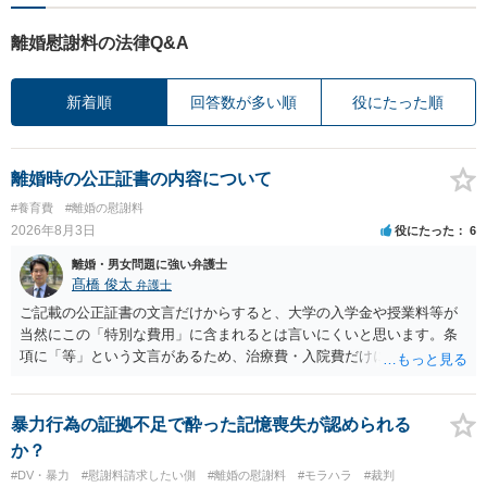
離婚慰謝料の法律Q&A
新着順
回答数が多い順
役にたった順
離婚時の公正証書の内容について
#養育費
#離婚の慰謝料
2026年8月3日
役にたった
6
離婚・男女問題に強い弁護士
髙橋 俊太
弁護士
ご記載の公正証書の文言だけからすると、大学の入学金や授業料等が
当然にこの「特別な費用」に含まれるとは言いにくいと思います。条
項に「等」という文言があるため、治療費・入院費だけに限定される
わけではありませんが、その前に「病気・事故に伴う費用」と明記さ
れていますので、通常は、病気や事故によって臨時に必要となった医
療費その他これに類する特別支出を念頭に置いた条項と読むのが自然
暴力行為の証拠不足で酔った記憶喪失が認められる
です。したがって、大学の入学金、授業料、受験費用などの教育費に
か？
ついてまで、「この条項があるから当然に半額を請求できる」とまで
#DV・暴力
#慰謝料請求したい側
#離婚の慰謝料
#モラハラ
#裁判
は言いにくいと思われます。なお、通常、大学進学費用をどこまで負