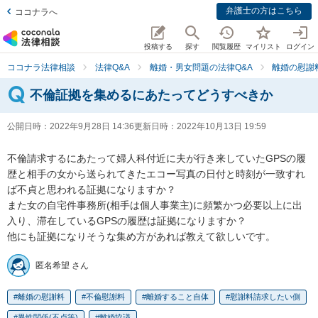
弁護士の方はこちら
ココナラへ
投稿する
探す
閲覧履歴
マイリスト
ログイン
ココナラ法律相談
法律Q&A
離婚・男女問題の法律Q&A
離婚の慰謝
不倫証拠を集めるにあたってどうすべきか
公開日時：
2022年9月28日 14:36
更新日時：
2022年10月13日 19:59
不倫請求するにあたって婦人科付近に夫が行き来していたGPSの履
歴と相手の女から送られてきたエコー写真の日付と時刻が一致すれ
ば不貞と思われる証拠になりますか？

また女の自宅件事務所(相手は個人事業主)に頻繁かつ必要以上に出
入り、滞在しているGPSの履歴は証拠になりますか？

他にも証拠になりそうな集め方があれば教えて欲しいです。
匿名希望 さん
離婚の慰謝料
不倫慰謝料
離婚すること自体
慰謝料請求したい側
異性関係(不貞等)
離婚協議