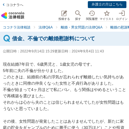
弁護士の方はこちら
ココナラへ
投稿する
探す
閲覧履歴
マイリスト
ログイン
ココナラ法律相談
法律Q&A
離婚・男女問題の法律Q&A
離婚の慰謝
借金、不倫での離婚慰謝料について
公開日時：
2022年9月14日 15:29
更新日時：
2024年9月4日 11:43
現在結婚7年目で、6歳男児と、1歳女児の母です。

5年前に夫の不倫が分かりました。

このときは、結婚前の私の浮気が忘れられず離婚したい気持ちがあ
ったときに同僚の仲良くなった女性と不貞行為がありました。

不倫が始まって4ヶ月ほどで私にバレ、もう関係はやめるということ
で再構築を選びました。

それからは心から夫のことは信じられませんでしたが女性問題はも
うないと思っていました。

その後、女性問題が発覚したことはありませんでしたが、新たに家
庭の貯金をギャンブルのために勝手に使う（30万ほど）ことや投資