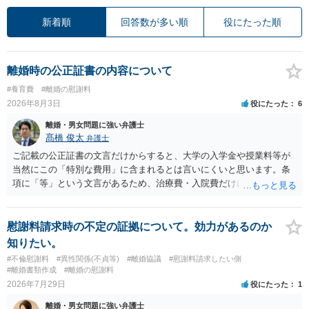
新着順
回答数が多い順
役にたった順
離婚時の公正証書の内容について
#養育費
#離婚の慰謝料
2026年8月3日
役にたった
6
離婚・男女問題に強い弁護士
髙橋 俊太
弁護士
ご記載の公正証書の文言だけからすると、大学の入学金や授業料等が
当然にこの「特別な費用」に含まれるとは言いにくいと思います。条
項に「等」という文言があるため、治療費・入院費だけに限定される
わけではありませんが、その前に「病気・事故に伴う費用」と明記さ
れていますので、通常は、病気や事故によって臨時に必要となった医
療費その他これに類する特別支出を念頭に置いた条項と読むのが自然
慰謝料請求時の不定の証拠について。効力があるのか
です。したがって、大学の入学金、授業料、受験費用などの教育費に
知りたい。
ついてまで、「この条項があるから当然に半額を請求できる」とまで
#不倫慰謝料
#異性関係(不貞等)
#離婚協議
#慰謝料請求したい側
は言いにくいと思われます。なお、通常、大学進学費用をどこまで負
#離婚書類作成
#離婚の慰謝料
担すべきかについては、離婚時の合意内容のほか、子どもの年齢、大
2026年7月29日
役にたった
1
学進学についての父母の認識、父母の学歴・収入・資産状況、進学先
離婚・男女問題に強い弁護士
や費用などを踏まえて個別に検討することになります。公正証書の他