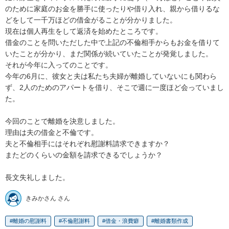
のために家庭のお金を勝手に使ったりや借り入れ、親から借りるな
どをして一千万ほどの借金がることが分かりました。

現在は個人再生をして返済を始めたところです。

借金のことを問いただした中で上記の不倫相手からもお金を借りて
いたことが分かり、まだ関係が続いていたことが発覚しました。

それが今年に入ってのことです。

今年の6月に、彼女と夫は私たち夫婦が離婚していないにも関わら
ず、2人のためのアパートを借り、そこで週に一度ほど会っていまし
た。

今回のことで離婚を決意しました。

理由は夫の借金と不倫です。

夫と不倫相手にはそれぞれ慰謝料請求できますか？

またどのくらいの金額を請求できるでしょうか？

長文失礼しました。
きみかさん さん
離婚の慰謝料
不倫慰謝料
借金・浪費癖
離婚書類作成