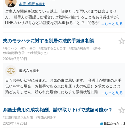
本庄 卓磨
弁護士
の条項において、養育費の終期についてどのように定められている
か、大学進学に関する定めの有無、「教育費」「進学費用」に関する
ご主人が関係を認めている以上、証拠として弱いとまでは言えませ
定めの有無等について確認する必要があると考えられます。
ん。 相手方が否認した場合には裁判を検討することもあり得ますが、
LINEのやり取りなどの証拠を積み重ねることで、関係が認定される余
地は十分にあります。 ただし、手元の証拠でどこまで認定できるかは
個別の事情によりますので、お早めに弁護士に相談されることをおす
すめします。
夫のモラハラに対する別居の法的手続き相談
#モラハラ
#DV・暴力
#離婚すること自体
#離婚の慰謝料
#調停
#婚姻費用(別居中の生活費など)
2026年7月30日
匿名A
弁護士
日々お辛い状況に苛まれ、お気の毒に思います。 弁護士が離婚のお手
伝いをする場合、お相手である夫に別居（夫の転居）を求めることは
殆どありません。断られた場合にたちまち膠着状態に陥ってしまうの
と、同居中の依頼者ご本人をますます窮地に陥らせてしまう可能性が
高いためです。 実務的には、ご相談者さまが転居する形で離婚協議等
を進める選択を採らざるを得ないことが圧倒的多数です。
弁護士費用の成功報酬、請求取り下げで減額可能か？
#慰謝料請求された側
#離婚の慰謝料
2026年7月26日
役にたった
2