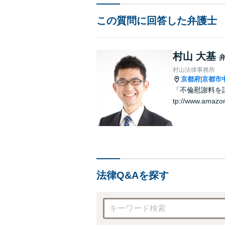
この質問に回答した弁護士
村山 大基
村山法律事務所
京都府
京都市
|
「不倫慰謝料を請
tp://www.amazo
法律Q&Aを探す