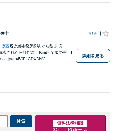
弁護士
京都府
中京区
京都市役所前駅
から徒歩1分
求されたら読む本」Kindleで販売中 ht
詳細を見る
n.co.jp/dp/B0FJCDXDNV
検索
無料法律相談
新しく投稿する