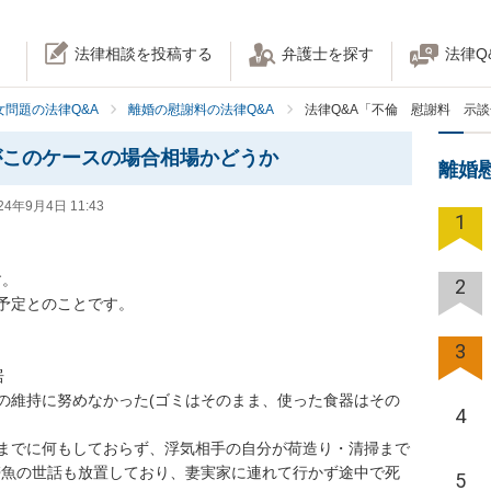
法律相談を投稿する
弁護士を探す
法律Q
女問題の法律Q&A
離婚の慰謝料の法律Q&A
法律Q&A「不倫 慰謝料 示
がこのケースの場合相場かどうか
離婚
24年9月4日 11:43
1
。

2
予定とのことです。

3


の維持に努めなかった(ゴミはそのまま、使った食器はその
4
までに何もしておらず、浮気相手の自分が荷造り・清掃まで
帯魚の世話も放置しており、妻実家に連れて行かず途中で死
5