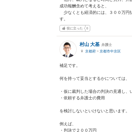
成功報酬含めて考えると、

　少なくとも経済的には、３００万円
す。
役に立った
0
村山 大基
弁護士
京都府
>
京都市中京区
補足です。

何を持って妥当とするかについては、

・仮に裁判した場合の判決の見通し、い
・依頼する弁護士の費用

を検討しないといけないと思います。

例えば、

・判決で２００万円
