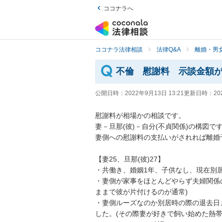
ココナラへ
ココナラ法律相談
法律Q&A
離婚・男
不倫 慰謝料 示談金額
公開日時：
2022年9月13日 13:21
更新日時：
20
慰謝料が相場かの相談です。

妻－旦那(彼)－自分(不貞関係)の構図です
妻側への慰謝料の支払いがされれば離婚
【妻25、旦那(彼)27】

・共働き、婚姻1年、子供なし、現在別居
・妻側が家事をほとんどやらず夫婦関係
ままで彼が片付けるのが通常)

・妻側ルーズなのか別居時の際の退去日
した。(その際妻が好きで飼い始めた熱