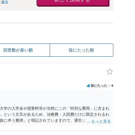
 違法
回答数が多い順
役にたった順
役にたった
6
大学の入学金や授業料等が当然にこの「特別な費用」に含まれ
」という文言があるため、治療費・入院費だけに限定されるわ
故に伴う費用」と明記されていますので、通常は、病気や事故
これに類する特別支出を念頭に置いた条項と読むのが自然で
受験費用などの教育費についてまで、「この条項があるから当