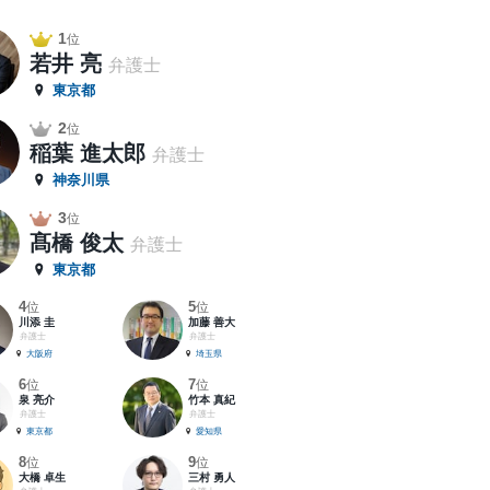
1
位
若井 亮
弁護士
東京都
2
位
稲葉 進太郎
弁護士
神奈川県
3
位
髙橋 俊太
弁護士
東京都
4
5
位
位
川添 圭
加藤 善大
弁護士
弁護士
大阪府
埼玉県
6
7
位
位
泉 亮介
竹本 真紀
弁護士
弁護士
東京都
愛知県
8
9
位
位
大橋 卓生
三村 勇人