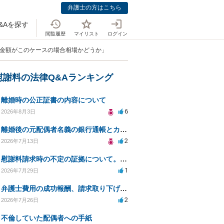
弁護士の方はこちら
&Aを探す
閲覧履歴
マイリスト
ログイン
談金額がこのケースの場合相場かどうか」
慰謝料の法律Q&Aランキング
離婚時の公正証書の内容について
6
2026年8月3日
離婚後の元配偶者名義の銀行通帳とカードの処分方法について
2
2026年7月13日
慰謝料請求時の不定の証拠について。効力があるのか知りたい。
1
2026年7月29日
弁護士費用の成功報酬、請求取り下げで減額可能か？
2
2026年7月26日
不倫していた配偶者への手紙