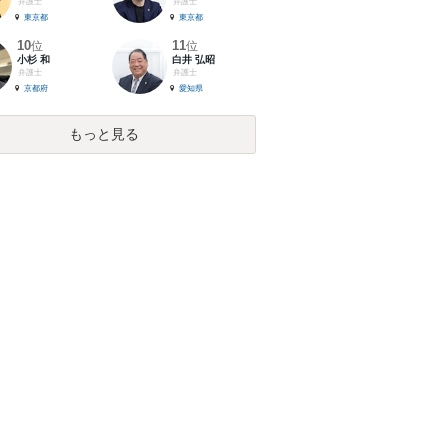
弁護士
弁護士
東京都
東京都
10
11
位
位
小杉 和
白井 弘昭
弁護士
弁護士
京都府
愛知県
もっと見る