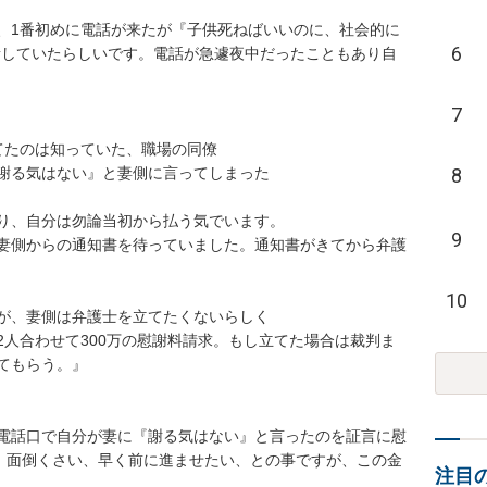
、1番初めに電話が来たが『子供死ねばいいのに、社会的に
6
音していたらしいです。電話が急遽夜中だったこともあり自
7
たのは知っていた、職場の同僚

8
謝る気はない』と妻側に言ってしまった

り、自分は勿論当初から払う気でいます。

9
妻側からの通知書を待っていました。通知書がきてから弁護
10
が、妻側は弁護士を立てたくないらしく

2人合わせて300万の慰謝料請求。もし立てた場合は裁判ま
もらう。』

電話口で自分が妻に『謝る気はない』と言ったのを証言に慰
い、面倒くさい、早く前に進ませたい、との事ですが、この金
注目