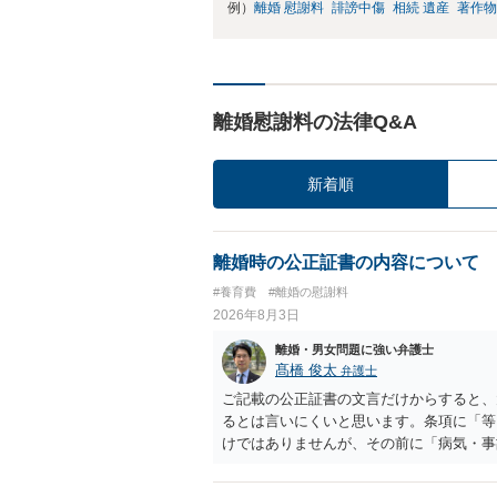
例）
離婚 慰謝料
誹謗中傷
相続 遺産
著作物
離婚慰謝料の法律Q&A
新着順
離婚時の公正証書の内容について
#養育費
#離婚の慰謝料
2026年8月3日
離婚・男女問題に強い弁護士
髙橋 俊太
弁護士
ご記載の公正証書の文言だけからすると、
るとは言いにくいと思います。条項に「等
けではありませんが、その前に「病気・事
によって臨時に必要となった医療費その他
す。したがって、大学の入学金、授業料、