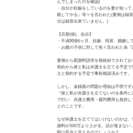
んでしまったのを確認)

・自分が妊娠をしているのを妻が知って
殺してやる』等々を言われた(妻側は録
分は録音出来ていません。)

【旦那(彼)、自分】

・不貞関係6ヶ月、妊娠、同居、婚姻して
・お腹の子供に対して色々言われた為『
妻側から慰謝料請求を彼経由でされてお
初めから彼と私は弁護士を立てる予定で
士と契約する予定で事前相談済みです。

しかし、金銭面の問題か理由は不明です
『彼と私が弁護士を立てないのを条件に
で行い、弁護士費用・裁判費用も負担して
とのことです。

なぜ弁護士を立ててはいけないのかは、
謝料が300万より上がる、話が進まな
額は妥当と言えるのでしょうか？
