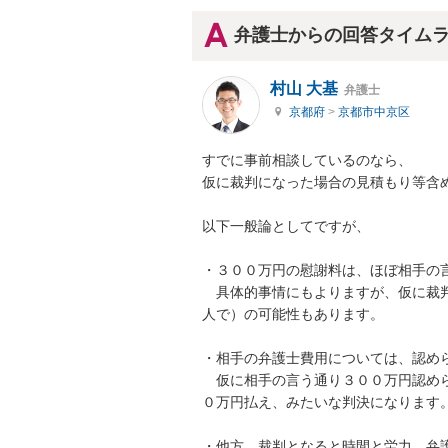
弁護士からの回答タイム
村山 大基
弁護士
京都府
>
京都市中京区
すでに事前相談しているのなら、

仮に裁判になった場合の見積もり等含め
以下一般論としてですが、

・３００万円の慰謝料は、ほぼ相手の言
　具体的事情にもよりますが、仮に裁
人で）の可能性もあります。

・相手の弁護士費用については、認めら
　仮に相手の言う通り３００万円認め
０万円払え、みたいな判決になります。
・他方、裁判となると時間と労力、弁