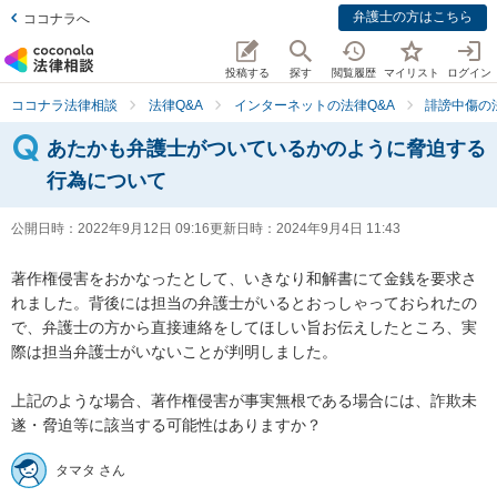
弁護士の方はこちら
ココナラへ
投稿する
探す
閲覧履歴
マイリスト
ログイン
ココナラ法律相談
法律Q&A
インターネットの法律Q&A
誹謗中傷の
あたかも弁護士がついているかのように脅迫する
行為について
公開日時：
2022年9月12日 09:16
更新日時：
2024年9月4日 11:43
著作権侵害をおかなったとして、いきなり和解書にて金銭を要求さ
れました。背後には担当の弁護士がいるとおっしゃっておられたの
で、弁護士の方から直接連絡をしてほしい旨お伝えしたところ、実
際は担当弁護士がいないことが判明しました。

上記のような場合、著作権侵害が事実無根である場合には、詐欺未
遂・脅迫等に該当する可能性はありますか？
タマタ さん