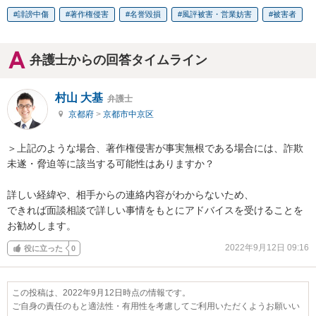
誹謗中傷
著作権侵害
名誉毀損
風評被害・営業妨害
被害者
弁護士からの回答タイムライン
村山 大基
弁護士
京都府
>
京都市中京区
＞上記のような場合、著作権侵害が事実無根である場合には、詐欺
未遂・脅迫等に該当する可能性はありますか？

詳しい経緯や、相手からの連絡内容がわからないため、

できれば面談相談で詳しい事情をもとにアドバイスを受けることを
お勧めします。
2022年9月12日 09:16
役に立った
0
この投稿は、2022年9月12日時点の情報です。
ご自身の責任のもと適法性・有用性を考慮してご利用いただくようお願いい