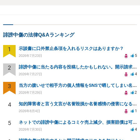
誹謗中傷の法律Q&Aランキング
1
示談書に口外禁止条項を入れるリスクはありますか？
5
2026年7月23日
2
誹謗中傷に当たる内容を投稿したかもしれない。開示請求や民事刑事裁判に発展しうるのか教えて欲しい。
4
2026年7月27日
3
当方の腹いせで相手方の個人情報をSNSで晒してしまい名誉毀損させてしまったかもしれない
2
2026年7月29日
4
知的障害者と言う文言が名誉毀損か名誉感情の侵害になるか教えてほしい。
1
2026年8月4日
5
ネットでの誹謗中傷によるコミケ売上減少、損害賠償は可能か？
4
2026年7月30日