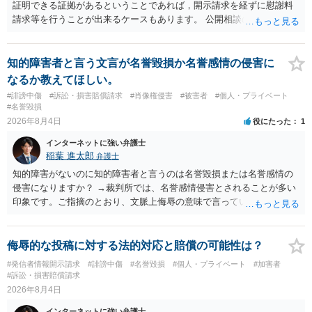
証明できる証拠があるということであれば，開示請求を経ずに慰謝料
請求等を行うことが出来るケースもあります。 公開相談の場では回答
は難しいかと思われますので，お手持ちの証拠資料を持参の上弁護士
に個別に相談されると良いでしょう。
知的障害者と言う文言が名誉毀損か名誉感情の侵害に
なるか教えてほしい。
#誹謗中傷
#訴訟・損害賠償請求
#肖像権侵害
#被害者
#個人・プライベート
#名誉毀損
2026年8月4日
役にたった
1
インターネットに強い弁護士
稲葉 進太郎
弁護士
知的障害がないのに知的障害者と言うのは名誉毀損または名誉感情の
侵害になりますか？ →裁判所では、名誉感情侵害とされることが多い
印象です。ご指摘のとおり、文脈上侮辱の意味で言っている点も加味
されていると思います。
侮辱的な投稿に対する法的対応と賠償の可能性は？
#発信者情報開示請求
#誹謗中傷
#名誉毀損
#個人・プライベート
#加害者
#訴訟・損害賠償請求
2026年8月4日
インターネットに強い弁護士