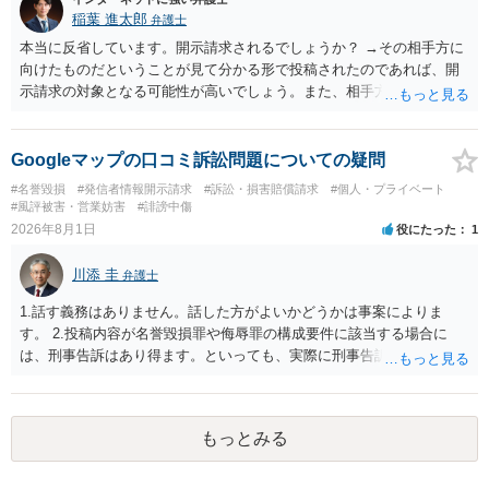
稲葉 進太郎
弁護士
本当に反省しています。開示請求されるでしょうか？ →その相手方に
向けたものだということが見て分かる形で投稿されたのであれば、開
示請求の対象となる可能性が高いでしょう。また、相手方の投稿した
文章からすると、実際に発信者情報開示請求がなされる可能性がある
と存じます。発信者情報開示請求が進むと、投稿に使った回線の契約
者のところに、意見照会がなされます。アカウント情報開示の場合
Googleマップの口コミ訴訟問題についての疑問
は、アカウントの登録メールに意見照会がなされます。 また、された
#名誉毀損
#発信者情報開示請求
#訴訟・損害賠償請求
#個人・プライベート
場合賠償金はいくらでしょうか。 →ケースバイケースであり、数万円
#風評被害・営業妨害
#誹謗中傷
から１００万単位まで様々でしょう。裁判外であれば交渉して相手方
2026年8月1日
役にたった
1
の請求額から減額することを試みることとなるでしょう。
川添 圭
弁護士
1.話す義務はありません。話した方がよいかどうかは事案によりま
す。 2.投稿内容が名誉毀損罪や侮辱罪の構成要件に該当する場合に
は、刑事告訴はあり得ます。といっても、実際に刑事告訴に動くかど
うかは事案によります。 3.これも事案によりますが、半年から1年程度
です。Googleは電話番号の開示請求もできることが多いので、少しで
も特定可能になるよう、複数ルートで開示請求が行われることが多い
もっとみる
です。さらにいえば、利用者からの口コミ投稿の場合、開示請求者は
ある程度対象者を特定できている（ただし証拠による裏付けか必要な
ので発信者情報開示請求をする）というケースが比較的多いと思われ