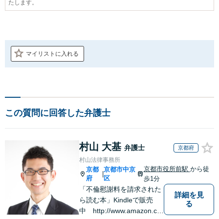
たします。
マイリストに入れる
この質問に回答した弁護士
村山 大基
弁護士
京都府
村山法律事務所
京都市役所前駅
から徒
京都
京都市中京
|
府
区
歩1分
「不倫慰謝料を請求された
詳細を見
ら読む本」Kindleで販売
る
中 http://www.amazon.co.