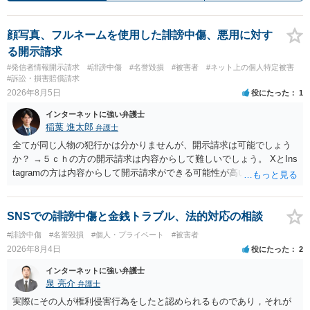
顔写真、フルネームを使用した誹謗中傷、悪用に対す
る開示請求
#発信者情報開示請求
#誹謗中傷
#名誉毀損
#被害者
#ネット上の個人特定被害
#訴訟・損害賠償請求
2026年8月5日
役にたった
1
インターネットに強い弁護士
稲葉 進太郎
弁護士
全てが同じ人物の犯行かは分かりませんが、開示請求は可能でしょう
か？ →５ｃｈの方の開示請求は内容からして難しいでしょう。 XとIns
tagramの方は内容からして開示請求ができる可能性が高いでしょう。
ただ、アカウントが削除されていると開示請求は失敗する可能性が高
いでしょう。７月中にアカウントが削除されている場合、今から進め
ても失敗する可能性が高いように思われます。 相手を特定できた場
SNSでの誹謗中傷と金銭トラブル、法的対応の相談
合、相手に全ての弁護士費用を負担させることは可能でしょうか？ →
#誹謗中傷
#名誉毀損
#個人・プライベート
#被害者
訴訟外の交渉で相手方が認めれば負担させることができるでしょう。
2026年8月4日
役にたった
2
訴訟で判決となった場合は、実際の弁護士費用が認められる場合と認
められない場合があり何ともいえないところでしょう。
インターネットに強い弁護士
泉 亮介
弁護士
実際にその人が権利侵害行為をしたと認められるものであり，それが