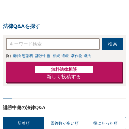
jp/dp/B0FJCDXDNV
法律Q&Aを探す
検索
例）
離婚 慰謝料
誹謗中傷
相続 遺産
著作物 違法
無料法律相談
新しく投稿する
誹謗中傷の法律Q&A
新着順
回答数が多い順
役にたった順