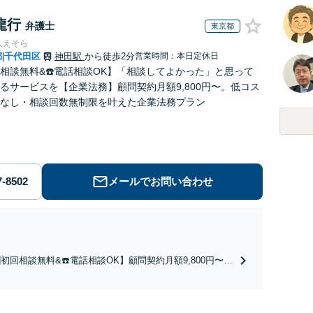
龍行
弁護士
東京都
人えそら
都
千代田区
神田駅
から徒歩2分
営業時間：本日定休日
|
回相談無料&☎️電話相談OK】「相談してよかった」と思って
るサービスを【企業法務】顧問契約月額9,800円〜。低コス
なし・相談回数無制限を叶えた企業法務プラン
メールでお問い合わせ
初回相談無料&☎️電話相談OK】顧問契約月額9,800円〜｜
契約300社以上の豊富な実績！契約の縛りなし／相談回数
制限／低コストではじめられるサブスク型企業法務。経験
富な弁護士が丁寧に対応。【神田駅4分】