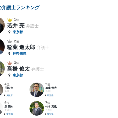
の弁護士ランキング
1
位
若井 亮
弁護士
東京都
2
位
稲葉 進太郎
弁護士
神奈川県
3
位
髙橋 俊太
弁護士
東京都
4
5
位
位
川添 圭
加藤 善大
弁護士
弁護士
大阪府
埼玉県
6
7
位
位
泉 亮介
竹本 真紀
弁護士
弁護士
東京都
愛知県