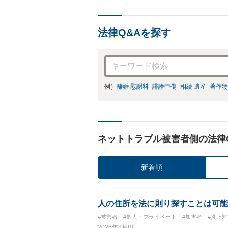
法律Q&Aを探す
例）
離婚 慰謝料
誹謗中傷
相続 遺産
著作物
ネットトラブル被害者側の法律
新着順
人の住所を法に則り探すことは可能
#被害者
#個人・プライベート
#加害者
#炎上対
2026年8月8日