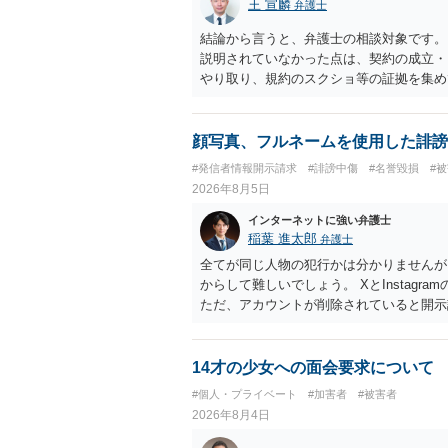
王 宣麟
弁護士
結論から言うと、弁護士の相談対象です。
説明されていなかった点は、契約の成立・
やり取り、規約のスクショ等の証拠を集め
行で（もしまだされていないのであれば）
顔写真、フルネームを使用した誹謗
#発信者情報開示請求
#誹謗中傷
#名誉毀損
#
2026年8月5日
インターネットに強い弁護士
稲葉 進太郎
弁護士
全てが同じ人物の犯行かは分かりませんが
からして難しいでしょう。 XとInstag
ただ、アカウントが削除されていると開示
削除されている場合、今から進めても失敗
相手に全ての弁護士費用を負担させること
せることができるでしょう。訴訟で判決と
14才の少女への面会要求について
ない場合があり何ともいえないところでし
#個人・プライベート
#加害者
#被害者
2026年8月4日