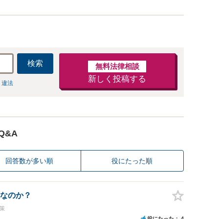
検索
無料法律相談
新しく投稿する
 違法
Q&A
回答数が多い順
役にたった順
なのか？
策
役にたった
4