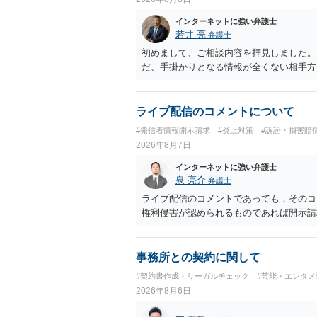
インターネットに強い弁護士
若井 亮
弁護士
初めまして、ご相談内容を拝見しました。
だ、手掛かりとなる情報が全くない相手方
ライブ配信のコメントについて
#発信者情報開示請求
#炎上対策
#訴訟・損害賠
2026年8月7日
インターネットに強い弁護士
泉 亮介
弁護士
ライブ配信のコメントであっても，そのコ
権利侵害が認められるものであれば開示請
事務所との契約に関して
#契約書作成・リーガルチェック
#芸能・エンタメ
2026年8月6日