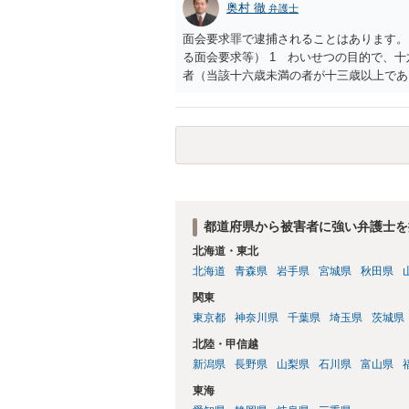
奥村 徹
弁護士
面会要求罪で逮捕されることはあります。
る面会要求等） 1 わいせつの目的で、
者（当該十六歳未満の者が十三歳以上であ
生まれた者に限る。）は、一年以下の拘禁
又は誘惑して面会を要求すること。 二 
金銭その他の利益を供与し、又はその申込
し、よってわいせつの目的で当該十六歳未
罰金に処する。
都道府県から被害者に強い弁護士を
北海道・東北
北海道
青森県
岩手県
宮城県
秋田県
関東
東京都
神奈川県
千葉県
埼玉県
茨城県
北陸・甲信越
新潟県
長野県
山梨県
石川県
富山県
東海