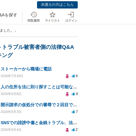
弁護士の方はこちら
&Aを探す
閲覧履歴
マイリスト
ログイン
いました。」
トトラブル被害者側の法律Q&A
キング
ストーカーから職場に電話
6
2026年7月28日
人の住所を法に則り探すことは可能なのか？
4
2026年8月8日
開示請求の仮処分での審尋で２回目で終わらない場合どうしたらいいですか
7
2026年8月3日
SNSでの誹謗中傷と金銭トラブル、法的対応の相談
2
2026年8月4日