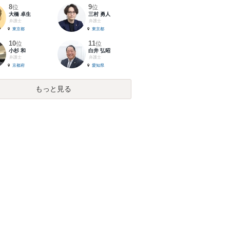
8
9
位
位
大橋 卓生
三村 勇人
弁護士
弁護士
東京都
東京都
10
11
位
位
小杉 和
白井 弘昭
弁護士
弁護士
京都府
愛知県
もっと見る