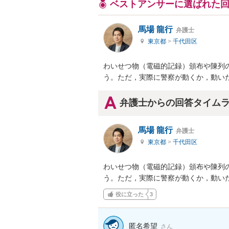
ベストアンサーに選ばれた
馬場 龍行
弁護士
東京都
>
千代田区
わいせつ物（電磁的記録）頒布や陳列
う。ただ，実際に警察が動くか，動い
弁護士からの回答タイム
馬場 龍行
弁護士
東京都
>
千代田区
わいせつ物（電磁的記録）頒布や陳列
う。ただ，実際に警察が動くか，動い
役に立った
3
匿名希望
さん