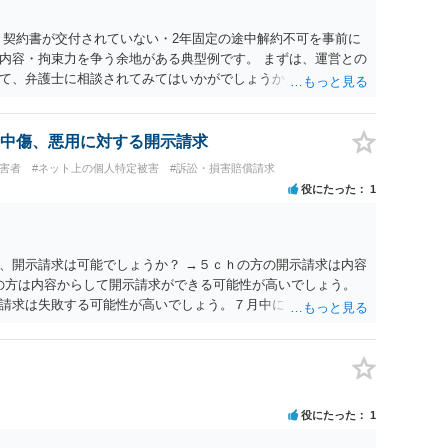
 契約書が交付されていない・2年固定の途中解約不可を事前に
内容・拘束力を争う余地がある典型例です。 まずは、運営との
て、弁護士に相談されてみてはいかがでしょうか。 また同時並
書面で退所意思の明確化はしておくべきだと考えます。
中傷、悪用に対する開示請求
被害者
#ネット上の個人特定被害
#訴訟・損害賠償請求
役にたった
1
、開示請求は可能でしょうか？ →５ｃｈの方の開示請求は内容
ramの方は内容からして開示請求ができる可能性が高いでしょう。
請求は失敗する可能性が高いでしょう。７月中にアカウントが
する可能性が高いように思われます。 相手を特定できた場合、
は可能でしょうか？ →訴訟外の交渉で相手方が認めれば負担さ
なった場合は、実際の弁護士費用が認められる場合と認められ
ょう。
役にたった
1