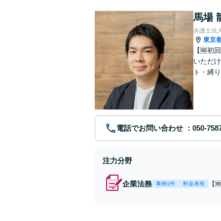
馬場 
弁護士法
東京
【🆓初
いただけ
ト・縛り
電話でお問い合わせ
注力分野
企業法務
【
事例1件
料金表有
顧問
無
豊