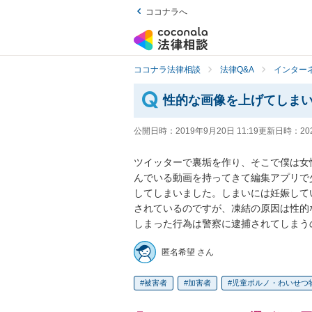
ココナラへ
ココナラ法律相談
法律Q&A
インター
性的な画像を上げてしま
公開日時：
2019年9月20日 11:19
更新日時：
20
ツイッターで裏垢を作り、そこで僕は女
んでいる動画を持ってきて編集アプリで
してしまいました。しまいには妊娠して
されているのですが、凍結の原因は性的
しまった行為は警察に逮捕されてしまう
匿名希望 さん
被害者
加害者
児童ポルノ・わいせつ