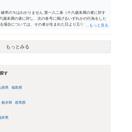
 確率の％はわかりません 第一八二条（十六歳未満の者に対す
十六歳未満の者に対し、次の各号に掲げるいずれかの行為をした
る場合については、その者が生まれた日より五年以上前の日に
刑又は五十万円以下の罰金に処する。 一 威迫し、偽計を用い
拒まれたにもかかわらず、反復して面会を要求すること。 三
み若しくは約束をして面会を要求すること。 2前項の罪を犯
もっとみる
満の者と面会をした者は、二年以下の拘禁刑又は百万円以下の
探す
山形県
福島県
栃木県
群馬県
福井県