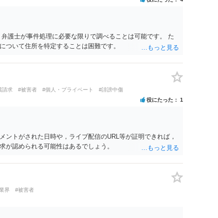
 弁護士が事件処理に必要な限りで調べることは可能です。 た
について住所を特定することは困難です。
償請求
#被害者
#個人・プライベート
#誹謗中傷
役にたった
1
メントがされた日時や，ライブ配信のURL等が証明できれば，
求が認められる可能性はあるでしょう。
業界
#被害者