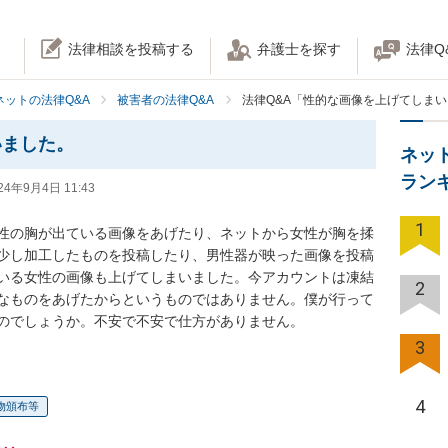
法律相談を投稿する
弁護士を探す
法律Q
ネットの法律Q&A
被害者の法律Q&A
法律Q&A「性的な画像を上げてしま
いました。
ネッ
ラン
24年9月4日 11:43
1
性の胸が出ている画像をあげたり、ネットから女性が胸を揉
少し加工したものを投稿したり、男性器が映った画像を投稿
いる女性の画像も上げてしまいました。今アカウントは凍結
2
なものをあげたからというものではありません。僕が行って
のでしょうか。不安で不安で仕方がありません。
3
4
物頒布等