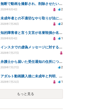
無断で動画を撮影され、削除させたいが連絡が返ってこない。
2
2026年8月4日
未成年者との不適切なやり取りが法に触れる可能性と対処法
2
2026年7月26日
知的障害者と言う文言が名誉毀損か名誉感情の侵害になるか教えてほしい。
1
2026年8月4日
インスタでの虚偽メッセージに対する法的対応の必要性は？
2026年7月27日
弁護士から届いた受任通知の住所について
2
2026年7月27日
アダルト動画購入後に未成年と判明、法的リスクはある？
1
2026年7月21日
もっと見る