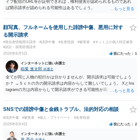
イブ配信のURL等が証明できれば，権利侵害が認められるものであれ
ば開示請求が認められる可能性はあるでしょう。
顔写真、フルネームを使用した誹謗中傷、悪用に対す
る開示請求
#発信者情報開示請求
#誹謗中傷
#名誉毀損
#被害者
#ネット上の個人特定被害
#訴訟・損害賠償請求
2026年8月5日
役にたった
1
インターネットに強い弁護士
稲葉 進太郎
弁護士
全てが同じ人物の犯行かは分かりませんが、開示請求は可能でしょう
か？ →５ｃｈの方の開示請求は内容からして難しいでしょう。 XとIns
tagramの方は内容からして開示請求ができる可能性が高いでしょう。
ただ、アカウントが削除されていると開示請求は失敗する可能性が高
いでしょう。７月中にアカウントが削除されている場合、今から進め
ても失敗する可能性が高いように思われます。 相手を特定できた場
SNSでの誹謗中傷と金銭トラブル、法的対応の相談
合、相手に全ての弁護士費用を負担させることは可能でしょうか？ →
#誹謗中傷
#被害者
#個人・プライベート
#名誉毀損
訴訟外の交渉で相手方が認めれば負担させることができるでしょう。
2026年8月4日
役にたった
2
訴訟で判決となった場合は、実際の弁護士費用が認められる場合と認
められない場合があり何ともいえないところでしょう。
インターネットに強い弁護士
泉 亮介
弁護士