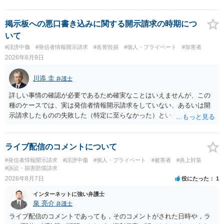
掲示板への悪口書き込みに関する開示請求の時期につ
いて
#誹謗中傷
#発信者情報開示請求
#名誉毀損
#個人・プライベート
#加害者
2026年8月9日
川添 圭
弁護士
詳しい事情の確認が必要であるため確実なことはいえませんが、この
種のケースでは、実は発信者情報開示請求をしていない、あるいは開
示請求したものの失敗した（特定に至らなかった）という事案が比較
的多いです（特に、発信者情報開示請求を行ったことを誇示するよう
な投稿をする場合にはなおさら）。
ライブ配信のコメントについて
#発信者情報開示請求
#誹謗中傷
#個人・プライベート
#被害者
#炎上対策
#訴訟・損害賠償請求
2026年8月7日
役にたった
1
インターネットに強い弁護士
泉 亮介
弁護士
ライブ配信のコメントであっても，そのコメントがされた日時や，ラ