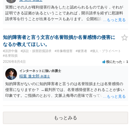
実際にその人が権利侵害行為をしたと認められるものであり，それが
証明できる証拠があるということであれば，開示請求を経ずに慰謝料
請求等を行うことが出来るケースもあります。 公開相談の場では回答
は難しいかと思われますので，お手持ちの証拠資料を持参の上弁護士
に個別に相談されると良いでしょう。
知的障害者と言う文言が名誉毀損か名誉感情の侵害に
なるか教えてほしい。
#誹謗中傷
#訴訟・損害賠償請求
#肖像権侵害
#被害者
#個人・プライベート
#名誉毀損
2026年8月4日
役にたった
1
インターネットに強い弁護士
稲葉 進太郎
弁護士
知的障害がないのに知的障害者と言うのは名誉毀損または名誉感情の
侵害になりますか？ →裁判所では、名誉感情侵害とされることが多い
印象です。ご指摘のとおり、文脈上侮辱の意味で言っている点も加味
されていると思います。
もっとみる