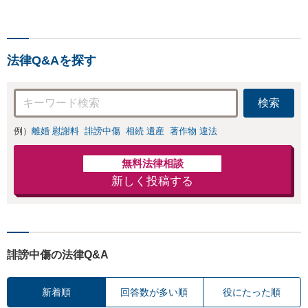
り円滑な交渉へと導き
我された方はまずご相談く
ます。事業承継／相続
ださい。ご自身での対応で
放棄も対応可能。【JR
は損をしてしまうかもしれ
千葉駅近く】駐車場あ
ません。代わりに交渉・手
り
法律Q&Aを探す
続きをし、負担を軽減。
検索
例）
離婚 慰謝料
誹謗中傷
相続 遺産
著作物 違法
無料法律相談
新しく投稿する
誹謗中傷の法律Q&A
新着順
回答数が多い順
役にたった順