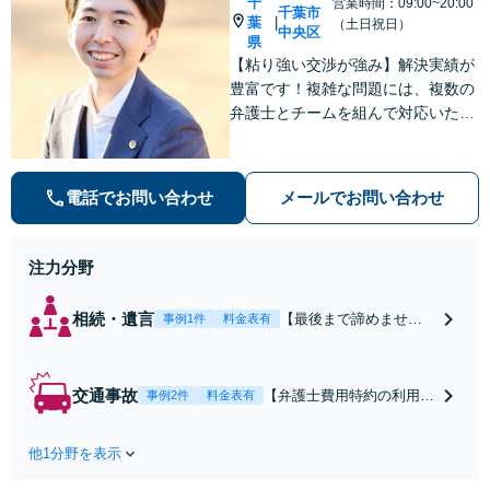
千
営業時間：09:00~20:00
千葉市
葉
|
（土日祝日）
中央区
県
【粘り強い交渉が強み】解決実績が
豊富です！複雑な問題には、複数の
弁護士とチームを組んで対応いたし
ます。【安心・分かりやすい料金体
系】些細なお悩みにも、丁寧に寄り
添い、不安を軽減します。まずはお
電話でお問い合わせ
メールでお問い合わせ
気軽にご相談ください。
注力分野
相続・遺言
【最後まで諦めませ
事例1件
料金表有
ん】親族間の交渉、複
雑な手続き、全て対応
します！不利な条件で
交通事故
【弁護士費用特約の利用＆
事例2件
料金表有
合意してしまう前にご
Zoom相談可】【死亡・骨
相談ください。【土
折・後遺障害・むち打ち
地・不動産】長期化し
他1分野を表示
等】交通事故でご家族がな
ている問題もできる限
くなってしまった方やお怪