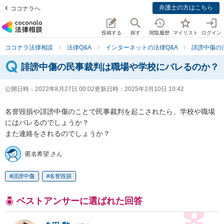
弁護士の方はこちら
ココナラへ
投稿する
探す
閲覧履歴
マイリスト
ログイン
ココナラ法律相談
法律Q&A
インターネットの法律Q&A
誹謗中傷の
誹謗中傷の民事裁判は職場や学校にバレるのか？
公開日時：
2022年8月27日 00:02
更新日時：
2025年2月10日 10:42
名誉毀損や誹謗中傷のことで民事裁判を起こされたら、学校や職場
にはバレるのでしょうか？

また連絡をされるのでしょうか？
匿名希望 さん
誹謗中傷
名誉毀損
ベストアンサーに選ばれた回答