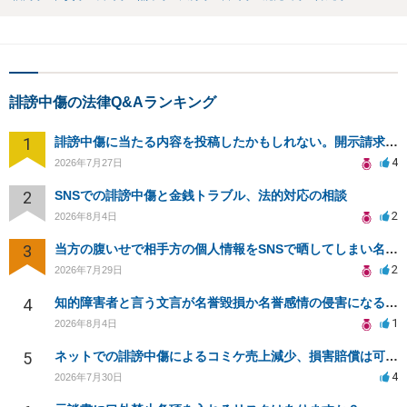
誹謗中傷の法律Q&Aランキング
1
誹謗中傷に当たる内容を投稿したかもしれない。開示請求や民事刑事裁判に発展しうるのか教えて欲しい。
4
2026年7月27日
2
SNSでの誹謗中傷と金銭トラブル、法的対応の相談
2
2026年8月4日
3
当方の腹いせで相手方の個人情報をSNSで晒してしまい名誉毀損させてしまったかもしれない
2
2026年7月29日
4
知的障害者と言う文言が名誉毀損か名誉感情の侵害になるか教えてほしい。
1
2026年8月4日
5
ネットでの誹謗中傷によるコミケ売上減少、損害賠償は可能か？
4
2026年7月30日