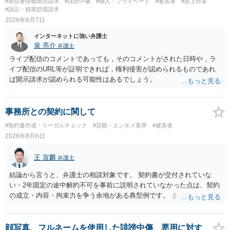
#発信者情報開示請求
#誹謗中傷
#個人・プライベート
#被害者
#炎上対策
#訴訟・損害賠償請求
2026年8月7日
インターネットに強い弁護士
泉 亮介
弁護士
ライブ配信のコメントであっても，そのコメントがされた日時や，ラ
イブ配信のURL等が証明できれば，権利侵害が認められるものであれ
ば開示請求が認められる可能性はあるでしょう。
事務所との契約に関して
#契約書作成・リーガルチェック
#芸能・エンタメ業界
#被害者
2026年8月6日
王 宣麟
弁護士
結論から言うと、弁護士の相談対象です。 契約書が交付されていな
い・2年固定の途中解約不可を事前に説明されていなかった点は、契約
の成立・内容・拘束力を争う余地がある典型例です。 まずは、運営と
のやり取り、規約のスクショ等の証拠を集めて、弁護士に相談されて
みてはいかがでしょうか。 また同時並行で（もしまだされていないの
であれば）書面で退所意思の明確化はしておくべきだと考えます。
顔写真、フルネームを使用した誹謗中傷、悪用に対す