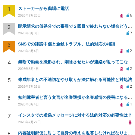
1
ストーカーから職場に電話
6
2026年7月28日
2
開示請求の仮処分での審尋で２回目で終わらない場合どうしたらいいですか
7
2026年8月3日
3
SNSでの誹謗中傷と金銭トラブル、法的対応の相談
2
2026年8月4日
4
無断で動画を撮影され、削除させたいが連絡が返ってこない。
2
2026年8月4日
5
未成年者との不適切なやり取りが法に触れる可能性と対処法
2
2026年7月26日
6
知的障害者と言う文言が名誉毀損か名誉感情の侵害になるか教えてほしい。
1
2026年8月4日
7
インスタでの虚偽メッセージに対する法的対応の必要性は？
2026年7月27日
8
内容証明郵便に対して自身の考えを返答しなければなりませんか？