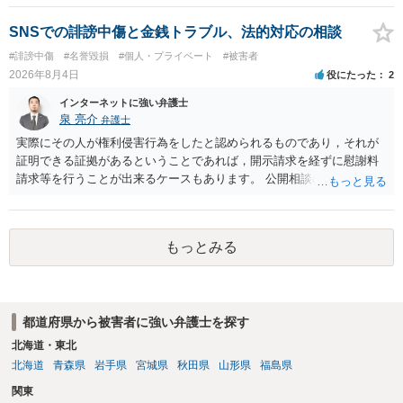
が生まれた日より五年以上前の日に生まれた者に限る。）は、一年以
下の拘禁刑又は五十万円以下の罰金に処する。 一 威迫し、偽計を用
SNSでの誹謗中傷と金銭トラブル、法的対応の相談
い又は誘惑して面会を要求すること。 二 拒まれたにもかかわらず、
#誹謗中傷
#名誉毀損
#個人・プライベート
#被害者
反復して面会を要求すること。 三 金銭その他の利益を供与し、又は
2026年8月4日
役にたった
2
その申込み若しくは約束をして面会を要求すること。 2前項の罪を犯
し、よってわいせつの目的で当該十六歳未満の者と面会をした者は、
インターネットに強い弁護士
二年以下の拘禁刑又は百万円以下の罰金に処する。
泉 亮介
弁護士
実際にその人が権利侵害行為をしたと認められるものであり，それが
証明できる証拠があるということであれば，開示請求を経ずに慰謝料
請求等を行うことが出来るケースもあります。 公開相談の場では回答
は難しいかと思われますので，お手持ちの証拠資料を持参の上弁護士
に個別に相談されると良いでしょう。
もっとみる
都道府県から被害者に強い弁護士を探す
北海道・東北
北海道
青森県
岩手県
宮城県
秋田県
山形県
福島県
関東