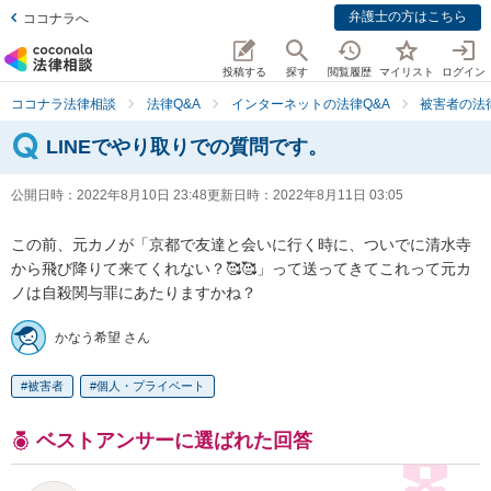
弁護士の方はこちら
ココナラへ
投稿する
探す
閲覧履歴
マイリスト
ログイン
ココナラ法律相談
法律Q&A
インターネットの法律Q&A
被害者の法
LINEでやり取りでの質問です。
公開日時：
2022年8月10日 23:48
更新日時：
2022年8月11日 03:05
この前、元カノが「京都で友達と会いに行く時に、ついでに清水寺
から飛び降りて来てくれない？🥰🥰」って送ってきてこれって元カ
ノは自殺関与罪にあたりますかね？
かなう希望 さん
被害者
個人・プライベート
ベストアンサーに選ばれた回答