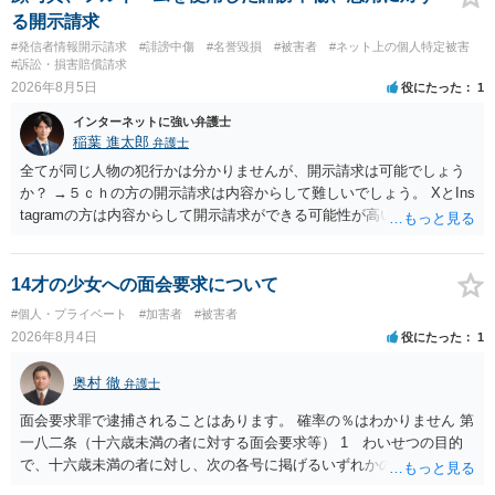
る開示請求
#発信者情報開示請求
#誹謗中傷
#名誉毀損
#被害者
#ネット上の個人特定被害
#訴訟・損害賠償請求
2026年8月5日
役にたった
1
インターネットに強い弁護士
稲葉 進太郎
弁護士
全てが同じ人物の犯行かは分かりませんが、開示請求は可能でしょう
か？ →５ｃｈの方の開示請求は内容からして難しいでしょう。 XとIns
tagramの方は内容からして開示請求ができる可能性が高いでしょう。
ただ、アカウントが削除されていると開示請求は失敗する可能性が高
いでしょう。７月中にアカウントが削除されている場合、今から進め
ても失敗する可能性が高いように思われます。 相手を特定できた場
14才の少女への面会要求について
合、相手に全ての弁護士費用を負担させることは可能でしょうか？ →
#個人・プライベート
#加害者
#被害者
訴訟外の交渉で相手方が認めれば負担させることができるでしょう。
2026年8月4日
役にたった
1
訴訟で判決となった場合は、実際の弁護士費用が認められる場合と認
められない場合があり何ともいえないところでしょう。
奥村 徹
弁護士
面会要求罪で逮捕されることはあります。 確率の％はわかりません 第
一八二条（十六歳未満の者に対する面会要求等） 1 わいせつの目的
で、十六歳未満の者に対し、次の各号に掲げるいずれかの行為をした
者（当該十六歳未満の者が十三歳以上である場合については、その者