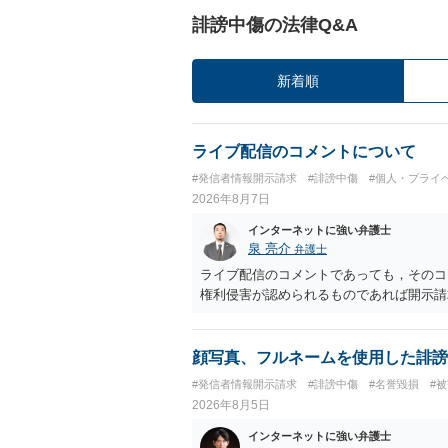
誹謗中傷の法律Q&A
新着順
ライブ配信のコメントについて
#発信者情報開示請求
#誹謗中傷
#個人・プライ
2026年8月7日
インターネットに強い弁護士
泉 亮介
弁護士
ライブ配信のコメントであっても，そのコ
権利侵害が認められるものであれば開示請
顔写真、フルネームを使用した誹謗
#発信者情報開示請求
#誹謗中傷
#名誉毀損
#
2026年8月5日
インターネットに強い弁護士