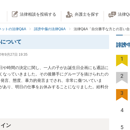
法律相談を投稿する
弁護士を探す
法律Q
ネットの法律Q&A
誹謗中傷の法律Q&A
法律Q&A「自分勝手な方との言い
いについて
誹謗
2年9月27日 19:35
1
日や時間の決定に関し、一人の子がお誕生日企画にも通話に
くなっていきました。その後勝手にグループを抜けられたの
2
な発言、態度、暴力的発言までされ、非常に傷ついていま
熱があり、明日の仕事をお休みすることになりました。給料分
3
4
ライン
5