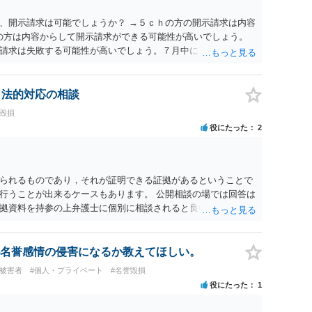
、開示請求は可能でしょうか？ →５ｃｈの方の開示請求は内容
ramの方は内容からして開示請求ができる可能性が高いでしょう。
請求は失敗する可能性が高いでしょう。７月中にアカウントが
する可能性が高いように思われます。 相手を特定できた場合、
は可能でしょうか？ →訴訟外の交渉で相手方が認めれば負担さ
なった場合は、実際の弁護士費用が認められる場合と認められ
、法的対応の相談
ょう。
誉毀損
役にたった
2
られるものであり，それが証明できる証拠があるということで
行うことが出来るケースもあります。 公開相談の場では回答は
拠資料を持参の上弁護士に個別に相談されると良いでしょう。
名誉感情の侵害になるか教えてほしい。
#被害者
#個人・プライベート
#名誉毀損
役にたった
1