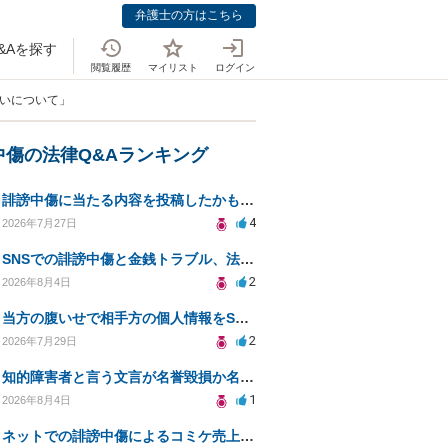
弁護士の方はこちら
&Aを探す
閲覧履歴
マイリスト
ログイン
合いについて」
中傷の法律Q&Aランキング
誹謗中傷に当たる内容を投稿したかもしれない。開示請求や民事刑事裁判に発展しうるのか教えて欲しい。
4
2026年7月27日
SNSでの誹謗中傷と金銭トラブル、法的対応の相談
2
2026年8月4日
当方の腹いせで相手方の個人情報をSNSで晒してしまい名誉毀損させてしまったかもしれない
2
2026年7月29日
知的障害者と言う文言が名誉毀損か名誉感情の侵害になるか教えてほしい。
1
2026年8月4日
ネットでの誹謗中傷によるコミケ売上減少、損害賠償は可能か？