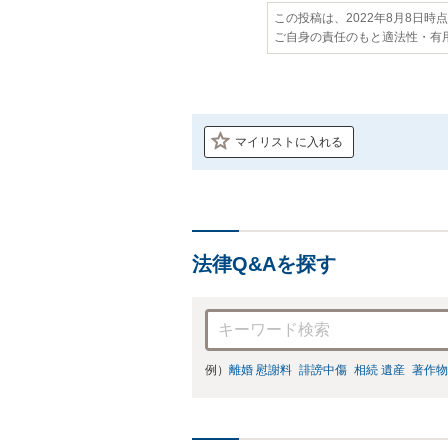
この投稿は、2022年8月8日時
ご自身の責任のもと適法性・有
マイリストに入れる
法律Q&Aを探す
例）
離婚 慰謝料
誹謗中傷
相続 遺産
著作物