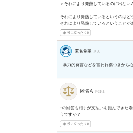
＞それにより発熱しているのに出ないん
それにより発熱しているというのはどう
それにより発熱しているということが
役に立った
0
匿名希望
さん
暴力的発言などを言われ傷つきから
匿名A
弁護士
↑の回答も相手が支払いを拒んできた
うですか？
役に立った
0