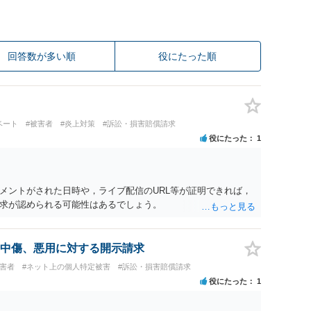
回答数が多い順
役にたった順
ベート
#被害者
#炎上対策
#訴訟・損害賠償請求
役にたった
1
メントがされた日時や，ライブ配信のURL等が証明できれば，
求が認められる可能性はあるでしょう。
中傷、悪用に対する開示請求
被害者
#ネット上の個人特定被害
#訴訟・損害賠償請求
役にたった
1