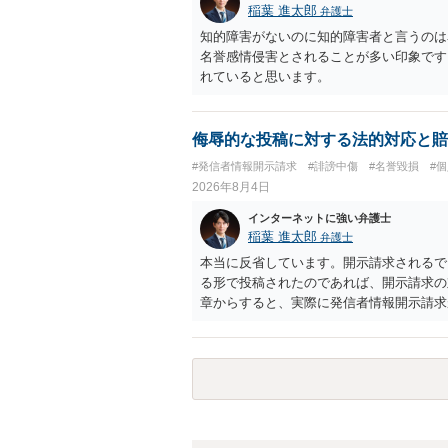
稲葉 進太郎
弁護士
知的障害がないのに知的障害者と言うのは
名誉感情侵害とされることが多い印象です
れていると思います。
侮辱的な投稿に対する法的対応と賠
#発信者情報開示請求
#誹謗中傷
#名誉毀損
#
2026年8月4日
インターネットに強い弁護士
稲葉 進太郎
弁護士
本当に反省しています。開示請求されるで
る形で投稿されたのであれば、開示請求の
章からすると、実際に発信者情報開示請求
むと、投稿に使った回線の契約者のところ
カウントの登録メールに意見照会がなされ
スバイケースであり、数万円から１００万
額から減額することを試みることとなるで