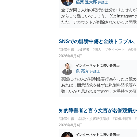
稲葉 進太郎
弁護士
全てが同じ人物の犯行かは分かりませんが
からして難しいでしょう。 XとInstag
ただ、アカウントが削除されていると開示
削除されている場合、今から進めても失敗
相手に全ての弁護士費用を負担させること
せることができるでしょう。訴訟で判決と
SNSでの誹謗中傷と金銭トラブル
ない場合があり何ともいえないところでし
#誹謗中傷
#被害者
#個人・プライベート
#名
2026年8月4日
インターネットに強い弁護士
泉 亮介
弁護士
実際にその人が権利侵害行為をしたと認め
あれば，開示請求を経ずに慰謝料請求等を
難しいかと思われますので，お手持ちの証
知的障害者と言う文言が名誉毀損か
#誹謗中傷
#訴訟・損害賠償請求
#肖像権侵害
2026年8月4日
インターネットに強い弁護士