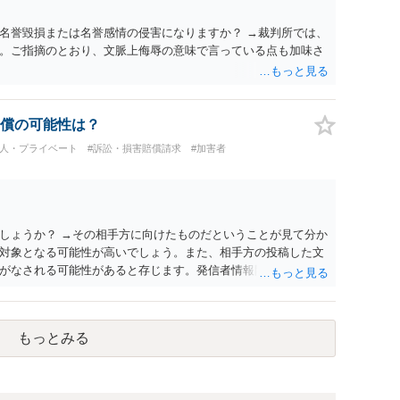
名誉毀損または名誉感情の侵害になりますか？ →裁判所では、
。ご指摘のとおり、文脈上侮辱の意味で言っている点も加味さ
償の可能性は？
個人・プライベート
#訴訟・損害賠償請求
#加害者
しょうか？ →その相手方に向けたものだということが見て分か
対象となる可能性が高いでしょう。また、相手方の投稿した文
がなされる可能性があると存じます。発信者情報開示請求が進
に、意見照会がなされます。アカウント情報開示の場合は、ア
ます。 また、された場合賠償金はいくらでしょうか。 →ケー
単位まで様々でしょう。裁判外であれば交渉して相手方の請求
もっとみる
しょう。