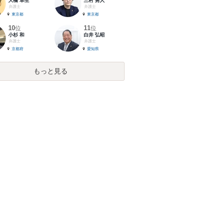
大橋 卓生
三村 勇人
弁護士
弁護士
東京都
東京都
10
11
位
位
小杉 和
白井 弘昭
弁護士
弁護士
京都府
愛知県
もっと見る