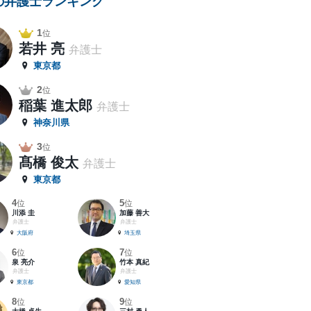
の弁護士ランキング
1
位
若井 亮
弁護士
東京都
2
位
稲葉 進太郎
弁護士
神奈川県
3
位
髙橋 俊太
弁護士
東京都
4
5
位
位
川添 圭
加藤 善大
弁護士
弁護士
大阪府
埼玉県
6
7
位
位
泉 亮介
竹本 真紀
弁護士
弁護士
東京都
愛知県
8
9
位
位