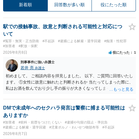
新着順
回答数が多い順
役にたった順
駅での接触事故、故意と判断される可能性と対応につ
いて
#冤罪・無実・正当防衛
#不起訴
#逮捕による解雇・退学回避
#痴漢・性犯罪
#加害者
#釈放・保釈
2026年8月8日
役にたった
1
刑事事件に強い弁護士
若井 亮
弁護士
初めまして。 ご相談内容を拝見しました。 以下、ご質問に回答いたし
ます。 ①女性に故意に触れたと判断されるか 当たってしまった際に、
私はお酒を飲んでおり少し手の振りが大きくなってしまっていたこと
も事実です。それが仮に、私が気がついていない防犯カメラに写って
いた場合、故意だと判定されやすいのでしょうか？ お伺いする限り、
故意があると判断されることは無いかと思います。 ②逮捕、呼び出し
DMで未成年へのセクハラ発言は警察に捕まる可能性は
の可能性 この行為により、痴漢やその他の犯罪を犯したとして、逮
ありますか
捕、呼び出しされる可能性はどれほどでしょうか？ 誤って当たってし
#加害者
#前科・前歴をつけたくない
#逮捕や勾留の阻止・準抗告
まっただけであり、さらにその場で女性等のアクションが無かったこ
#逮捕による解雇・退学回避
#児童ポルノ・わいせつ物頒布等
#不起訴
とからすると、この後に呼び出される可能性は極めて低いと思いま
2026年8月7日
す。 ③逮捕呼び出しまでの期間 大体どれほどの期間逮捕呼び出しの可