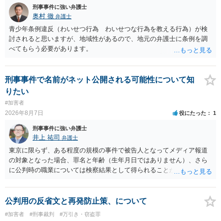
刑事事件に強い弁護士
能性があると考えれば良いのでしょうか？ 逮捕や呼び出しの可能性は
奥村 徹
弁護士
極めて低いと思います。 連絡が来ることはないでしょう。
青少年条例違反（わいせつ行為 わいせつな行為を教える行為）が検
討されると思いますが、地域性があるので、地元の弁護士に条例を調
べてもらう必要があります。
刑事事件で名前がネット公開される可能性について知
りたい
#加害者
2026年8月7日
役にたった
1
刑事事件に強い弁護士
井上 祐司
弁護士
東京に限らず、ある程度の規模の事件で被告人となってメディア報道
の対象となった場合、罪名と年齢（生年月日ではありません）、さら
に公判時の職業については検察結果として得られることが通常です。
公判用の反省文と再発防止策、について
#加害者
#刑事裁判
#万引き・窃盗罪