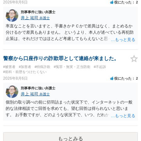
2026年8月6日
役にたった
2
刑事事件に強い弁護士
井上 祐司
弁護士
率直なことを言いますと、手書きかＰＣかで差異はなく、まとめるか
分けるかで差異もありません。 というより、本人が述べている再犯防
止策は、それだけではほとんど考慮してもらえないと思った方が良い
です。 提出するのであれば、 ・具体的に自身が受けているプログラム
やカウンセリング・治療の内容 ・利用している再犯防止策（例えば保
護観察所と連携した職業支援の内容や具体的な就労・監督状況） ・監
警察から口座作りの詐欺罪として連絡が来ました。
督者の証言 など、証拠で担保された客観性と実現可能性があるもので
#被害者
#加害者
#特殊詐欺
#冤罪・無実・正当防衛
#不起訴
なければあまり意味がありません。 もともと執行猶予が狙える事案で
#前科・前歴をつけたくない
あれば本人の反省の言葉だけで十分であり、実刑となるか微妙な事案
2026年8月6日
役にたった
2
では、本人が再発防止策をいくら述べてもほとんど効果は望めないと
刑事事件に強い弁護士
いうのが実感です。
井上 祐司
弁護士
個別の取り調べの前に切羽詰まった状況下で、インターネットの一般
的な法律相談でご回答を求めても、望む回答は得られないと思いま
す。 お手数ですが、どのような状況下で、いつ、だれからどのような
経緯で口座の提供を頼まれ開設したか、それによる詐欺等の収益がど
の程度だと聞いているのかということについて、お近くで詳細な法律
相談を受けられたうえで対処方法を探された方がよいと思われます。
もっとみる
一般論でいえば、任意取り調べの場合、ＩＣレコーダーを持参して取