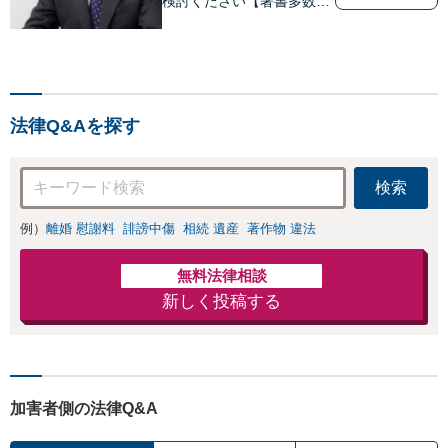
検討ください【著書多数】
【離婚の解決実績300件以
上】心のケアもしながら全
力でサポートします【相続
問題】複雑な遺産分割・相
続放棄・遺留分なども、基
法律Q&Aを探す
本からわかりやすくご説明
します【人形町駅2分】
検索
例）
離婚 慰謝料
誹謗中傷
相続 遺産
著作物 違法
無料法律相談
新しく投稿する
加害者側の法律Q&A