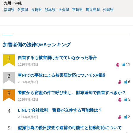
九州・沖縄
福岡県
佐賀県
長崎県
熊本県
大分県
宮崎県
鹿児島県
沖縄県
加害者側の法律Q&Aランキング
1
自首するも被害届けがでていなかった場合
11
2026年8月3日
2
車内での事故による被害届対応についての相談
6
2026年8月5日
3
警察から窃盗の件で呼び出し、財布返却で自首すべきか？
5
2026年8月2日
4
LINEで会社批判、警察が立件する可能性は？
2
2026年8月3日
5
盗撮行為の後日捜査や逮捕の可能性と初動対応について