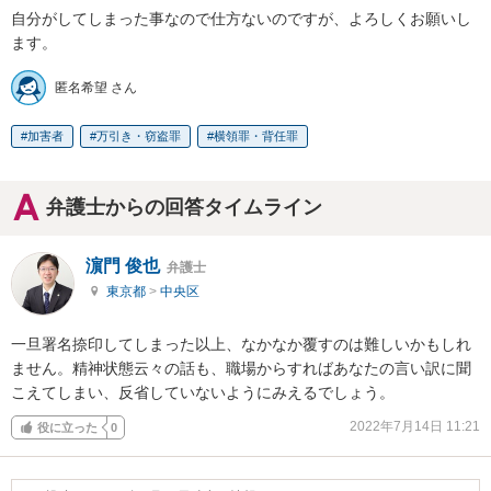
自分がしてしまった事なので仕方ないのですが、よろしくお願いし
ます。
匿名希望 さん
加害者
万引き・窃盗罪
横領罪・背任罪
弁護士からの回答タイムライン
濵門 俊也
弁護士
東京都
>
中央区
一旦署名捺印してしまった以上、なかなか覆すのは難しいかもしれ
ません。精神状態云々の話も、職場からすればあなたの言い訳に聞
こえてしまい、反省していないようにみえるでしょう。
2022年7月14日 11:21
役に立った
0