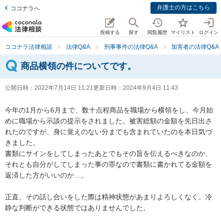
弁護士の方はこちら
ココナラへ
投稿する
探す
閲覧履歴
マイリスト
ログイン
ココナラ法律相談
法律Q&A
刑事事件の法律Q&A
加害者の法律Q&A
商品横領の件についてです。
公開日時：
2022年7月14日 11:21
更新日時：
2024年9月4日 11:43
今年の1月から6月まで、数十点程商品を職場から横領をし、今月始
めに職場から示談の提示をされました。被害総額の金額を先日出さ
れたのですが、身に覚えのない分までも含まれていたのを本日気づ
きました。

書類にサインをしてしまったあとでもその旨を伝えるべきなのか、
それとも自分がしてしまった事の罪なので書類に書かれてる金額を
返済した方がいいのか…。

正直、その話し合いをした際は精神状態があまりよろしくなく。冷
静な判断ができる状態ではありませんでした。
