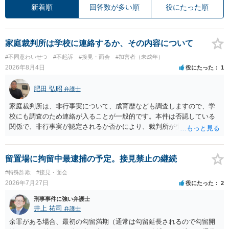
新着順
回答数が多い順
役にたった順
家庭裁判所は学校に連絡するか、その内容について
#不同意わいせつ
#不起訴
#接見・面会
#加害者（未成年）
2026年8月4日
役にたった
1
肥田 弘昭
弁護士
家庭裁判所は、非行事実について、成育歴なども調査しますので、学
校にも調査のため連絡が入ることが一般的です。本件は否認している
関係で、非行事実が認定されるか否かにより、裁判所が生育歴なども
調査する可能性があります。非行事実が認められないのであればいわ
ば無罪であり、非行がないのですから、その先の調査はないかと思い
ます。ご参考にしてください。
留置場に拘留中最逮捕の予定。接見禁止の継続
#特殊詐欺
#接見・面会
2026年7月27日
役にたった
2
刑事事件に強い弁護士
井上 祐司
弁護士
余罪がある場合、最初の勾留満期（通常は勾留延長されるので勾留開