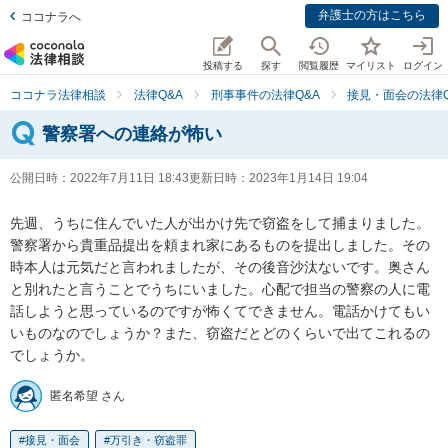
弁護士の方はこちら
ココナラへ
投稿する
探す
閲覧履歴
マイリスト
ログイン
ココナラ法律相談
法律Q&A
刑事事件の法律Q&A
接見・面会の法律Q
警察署への連絡が怖い
公開日時：
2022年7月11日 18:43
更新日時：
2023年1月14日 19:04
先週、うちに住んでいた人が出かけ先で窃盗をして捕まりました。
警察署から貴重品提出を頼まれ家にあるものを提出しました。その
時本人は元気だと言われましたが、その後音沙汰ないです。奥さん
と別れたと言うことでうちにいました。心配で担当の警察の人に電
話しようと思っているのですが怖くてできません。電話かけてもい
いものなのでしょうか？また、窃盗だとどのくらいで出てこれるの
でしょうか。
匿名希望 さん
接見・面会
万引き・窃盗罪