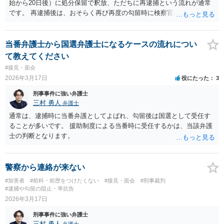
始から20日後）に処分保留で釈放、ただちに再逮捕という流れが通常
です。 再逮捕後は、おそらく再び再度の勾留時に検察官が接見禁止を
請求し、そのまま接見禁止決定となる流れです。
当番弁護士から国選弁護士になるケースの流れについ
て教えてください
#接見・面会
2026年3月17日
役にたった
3
刑事事件に強い弁護士
三村 勇人
弁護士
通常は、逮捕時に当番弁護としてよばれ、勾留後は国選として受任す
ることが多いです。 援助制度による当番時に受任するかは、当該弁護
士の判断となります。
警察から連絡が来ない
#加害者
#前科・前歴をつけたくない
#接見・面会
#刑事裁判
#逮捕や勾留の阻止・準抗告
2026年3月17日
刑事事件に強い弁護士
三村 勇人