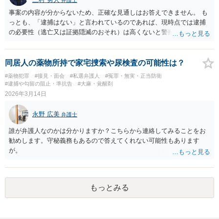
弁護士
事案の内容が分からないため、正確な見通しはお答えできません。 も
っとも、「逮捕はない」と言われているのであれば、現時点では逮捕
の必要性（逃亡又は証拠隠滅のおそれ）は高くないと警察が判断して
いる可能性が高いと思われます。 もっとも、捜索差押えが行われる可
能性もあり得ますので、対象物については任意提出という形で対応す
ることも可能です。 ご不安であれば、弁護士に相談の上、適切に対応
同居人の薬物所持で家宅捜索や尿検査の可能性は？
したうえで、逮捕及び捜索差押え不必要の意見書を提出してもらう方
#薬物犯罪
#接見・面会
#私選弁護人
#冤罪・無実・正当防衛
法も考えられます。
#逮捕や勾留の阻止・準抗告
#大麻・覚醒剤
2026年3月14日
永野 広美
弁護士
誰が弁護人なのかは分かりますか？こちらから連絡してみることをお
勧めします。守秘義務もあるので答えてくれない可能性もあります
が。
もっとみる