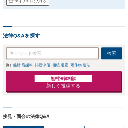
マイリストに入れる
法律Q&Aを探す
検索
例）
離婚 慰謝料
誹謗中傷
相続 遺産
著作物 違法
無料法律相談
新しく投稿する
接見・面会の法律Q&A