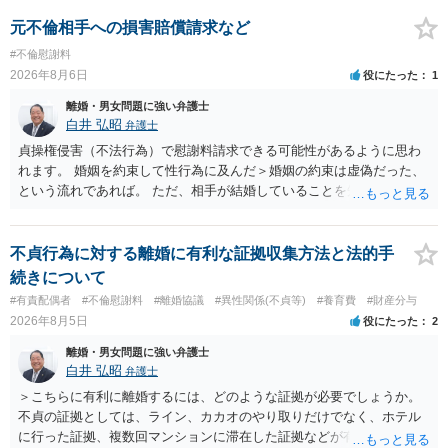
元不倫相手への損害賠償請求など
#不倫慰謝料
2026年8月6日
役にたった
1
離婚・男女問題に強い弁護士
白井 弘昭
弁護士
貞操権侵害（不法行為）で慰謝料請求できる可能性があるように思わ
れます。 婚姻を約束して性行為に及んだ＞婚姻の約束は虚偽だった、
という流れであれば。 ただ、相手が結婚していることを知って行為に
及んでいるのであれば、婚姻できないことについて相談者さんの帰責
性も認められそうですので、あまり慰謝料は高額にならないように思
われます。 一度、最寄りの弁護士に相談してみてください。
不貞行為に対する離婚に有利な証拠収集方法と法的手
続きについて
#有責配偶者
#不倫慰謝料
#離婚協議
#異性関係(不貞等)
#養育費
#財産分与
2026年8月5日
役にたった
2
離婚・男女問題に強い弁護士
白井 弘昭
弁護士
＞こちらに有利に離婚するには、どのような証拠が必要でしょうか。
不貞の証拠としては、ライン、カカオのやり取りだけでなく、ホテル
に行った証拠、複数回マンションに滞在した証拠などが有効です。 不