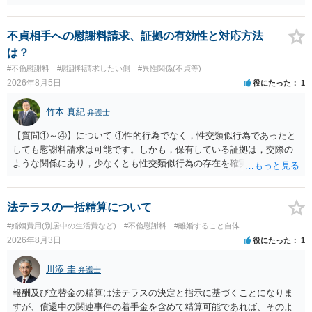
貞の証拠があれば、離婚をさらに有利に進める（離婚したい時期に離
婚する、慰謝料をとるなど）ことができると思われます。 ただし、不
貞発覚後、長期間同居を続けると、不貞を許したとの評価につながる
不貞相手への慰謝料請求、証拠の有効性と対応方法
場合がありますので、ご注意ください。 以上、ご参考まで。
は？
#不倫慰謝料
#慰謝料請求したい側
#異性関係(不貞等)
2026年8月5日
役にたった
1
竹本 真紀
弁護士
【質問①～④】について ①性的行為でなく，性交類似行為であったと
しても慰謝料請求は可能です。しかも，保有している証拠は，交際の
ような関係にあり，少なくとも性交類似行為の存在を確実に証明でき
るものです（裏を返せば，証拠で認められる範囲でしか認めていない
ことを窺わせるものです。）。ですから，慰謝料請求を進めることで
よいと思います。 ただ．慰謝料額については，婚姻破綻に至っていな
法テラスの一括精算について
いとして，この点を考慮されることになるかもしれません。 ②夫との
#婚姻費用(別居中の生活費など)
#不倫慰謝料
#離婚すること自体
今後のことを考えて書いてもらうか否かを検討するのがよいと思いま
2026年8月3日
役にたった
1
す。今ある証拠以上のことを証明（証明力を強めることも含む）でき
るのであれば，前向きに検討を進めるという考え方でもよいでしょ
川添 圭
弁護士
う。慰謝料請求としては証拠として使えることが前提であり，その価
値と夫との関係との均衡のように思います。 ③行政書士に委任をして
報酬及び立替金の精算は法テラスの決定と指示に基づくことになりま
いるのであれば，どのような内容の委任なのか不明ですが，その行政
すが、償還中の関連事件の着手金を含めて精算可能であれば、そのよ