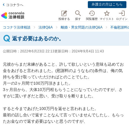
弁護士の方はこちら
ココナラへ
投稿する
探す
閲覧履歴
マイリスト
ログイン
ココナラ法律相談
法律Q&A
離婚・男女問題の法律Q&A
不倫慰謝料
返す必要はあるのか。
公開日時：
2022年6月23日 22:13
更新日時：
2024年9月4日 11:43
元彼からまだ未練があること、許して欲しいという意味も込めてお
金をあげると言われました。(慰謝料のようなもの)条件は、俺の気
持ちを受け取っていただければとのことでした。

月一の2ヶ月間で100万円頂きました。

3ヶ月目から、大体10万円程もらうことになっていたのですが、さ
すがに貰いすぎだと思い、受け取りを断りました。

すると今まであげた100万円を返せと言われました。

最初の話し合いで返すことなんて言っていませんでしたし、もらっ
たお金なので返す必要はないと思うのですが、
