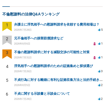
不倫慰謝料の法律Q&Aランキング
1
弁護士に浮気相手への慰謝料請求を依頼する費用相場は？
5
2026年7月28日
2
元不倫相手への損害賠償請求など
1
2026年8月6日
3
不倫の慰謝料請求に対する減額交渉の可能性と対策
1
2026年7月31日
4
浮気相手への慰謝料請求のための証拠集めと探偵選び
3
2026年7月26日
5
不貞行為に対する離婚に有利な証拠収集方法と法的手続きについて
2
2026年8月5日
6
不貞に関する示談書と示談金について
2
2026年7月28日