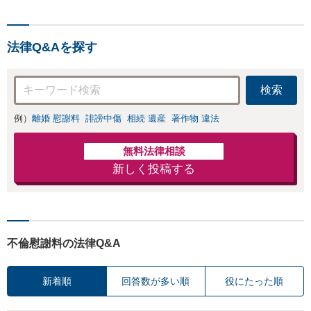
法律Q&Aを探す
検索
例）
離婚 慰謝料
誹謗中傷
相続 遺産
著作物 違法
無料法律相談
新しく投稿する
不倫慰謝料の法律Q&A
新着順
回答数が多い順
役にたった順