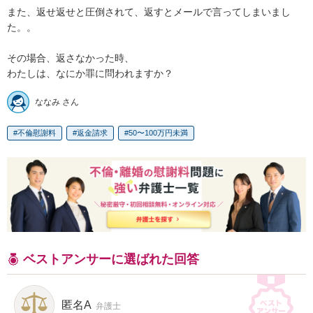
また、返せ返せと圧倒されて、返すとメールで言ってしまいまし
た。。

その場合、返さなかった時、

わたしは、なにか罪に問われますか？
ななみ さん
不倫慰謝料
返金請求
50〜100万円未満
ベストアンサーに選ばれた回答
匿名A
弁護士