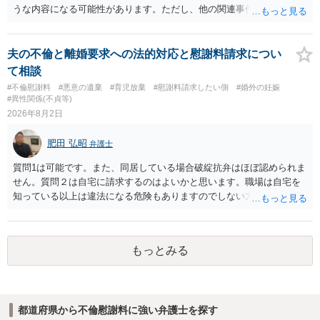
書士との協議になると思います。請求するか，訴訟にするか，その点
うな内容になる可能性があります。ただし、他の関連事件でも相手方
の見極めや，相手方は性交類似行為は認めているのか，それさえも否
から金銭を取得できる場合には個別に考える場合もあります。個別事
定しているのかによって，考え方・進め方は変わってくると思いま
情によって対応が違いますので、法テラスへお尋ねいただいた方が確
す。 ④性交類似行為を認めているにもかかわらず支払を拒否するので
実です。
夫の不倫と離婚要求への法的対応と慰謝料請求につい
あれば，本人（行政書士でも同じだと思います。）への対応ではあま
て相談
り変わらないように思います。減額で折り合えるなら本人様の交渉で
#不倫慰謝料
#悪意の遺棄
#育児放棄
#慰謝料請求したい側
#婚外の妊娠
もよいように思いますが，ゼロかどうかの観点であれば，訴訟に進む
#異性関係(不貞等)
しかなくなるようにも思います。そうしますと，お近くの弁護士に相
2026年8月2日
談して進めることを検討した方がよいようにも思います。
肥田 弘昭
弁護士
質問1は可能です。また、同居している場合破綻抗弁はほぼ認められま
せん。質問２は自宅に請求するのはよいかと思います。職場は自宅を
知っている以上は違法になる危険もありますのでしない方が良いで
す。質問３は可能かと思います。質問４は悪意の遺棄などに該当する
かと思います。有責配偶者ですので相手方からの離婚は拒否しても仮
に訴訟されても法的に成立しません。質問５は認知すると養育費支払
もっとみる
い、相続権が発生します。合意があれば法的に可能ですが法律で強制
することはできません。質問６は可能です。質問７は不貞行為の写真
データ（ハメ撮り）、第三者撮影の腕組み写真、夫の自白録音まであ
るのであれば十分かと思います。ご参考にしてください。
都道府県から不倫慰謝料に強い弁護士を探す