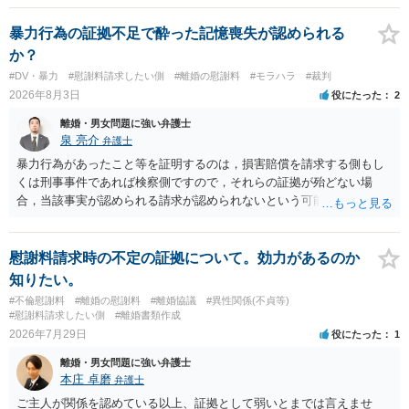
れていますので、通常は、病気や事故によって臨時に必要となった医
療費その他これに類する特別支出を念頭に置いた条項と読むのが自然
暴力行為の証拠不足で酔った記憶喪失が認められる
です。したがって、大学の入学金、授業料、受験費用などの教育費に
か？
ついてまで、「この条項があるから当然に半額を請求できる」とまで
#DV・暴力
#慰謝料請求したい側
#離婚の慰謝料
#モラハラ
#裁判
は言いにくいと思われます。なお、通常、大学進学費用をどこまで負
2026年8月3日
役にたった
2
担すべきかについては、離婚時の合意内容のほか、子どもの年齢、大
学進学についての父母の認識、父母の学歴・収入・資産状況、進学先
離婚・男女問題に強い弁護士
や費用などを踏まえて個別に検討することになります。公正証書の他
泉 亮介
弁護士
の条項において、養育費の終期についてどのように定められている
暴力行為があったこと等を証明するのは，損害賠償を請求する側もし
か、大学進学に関する定めの有無、「教育費」「進学費用」に関する
くは刑事事件であれば検察側ですので，それらの証拠が殆どない場
定めの有無等について確認する必要があると考えられます。
合，当該事実が認められる請求が認められないという可能性はあるで
しょう。
慰謝料請求時の不定の証拠について。効力があるのか
知りたい。
#不倫慰謝料
#離婚の慰謝料
#離婚協議
#異性関係(不貞等)
#慰謝料請求したい側
#離婚書類作成
2026年7月29日
役にたった
1
離婚・男女問題に強い弁護士
本庄 卓磨
弁護士
ご主人が関係を認めている以上、証拠として弱いとまでは言えませ