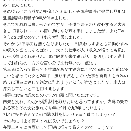
めませんでした。

その後も他にも浮気が発覚し別れ話しから障害事件に発展し旦那は
逮捕起訴執行猶予3年が付きました。

そこで別れれば良かったのですが、子供も居るのと改心すると大泣
きして謝られついつい情に負けやり直す事にしましたが、またDVに
合うのは嫌なのでとりあえず別居しました。

それから2年暴力は無くなりましたが、相変わらずまともに働かず私
の収入を当てにするばかり、大きな仕事が入り収入が増えても私に
は生活費はくれません。遂に限界が来て別れ話しを切り出すと逆上
してお前らの一方的な言い分で別れ無いの一点張り！

第三者に入って貰っても拉致があかず途方にくれてる時に5年前に怪
しいと思ってた女と2年半に渡り不貞をしていた事が発覚！もう私の
怒りは頂点に達して絶対に別れようと決心が付きましたが、主人は
浮気してないと白を切り通します。

相手の女性は認めたのですが口頭で聞いただけです。

内夫と別れ、2人から慰謝料を取りたいと思ってますが、内縁の夫で
ある事とその女と別れて今年の9月で丸3年になります。

別れに持ち込んで2人に慰謝料を払わせる事可能でしょうか？

その為にはまず何をすれば良いでしょうか？

弁護士さんにお願いして証拠は掴んで貰えるのでしょうか？
