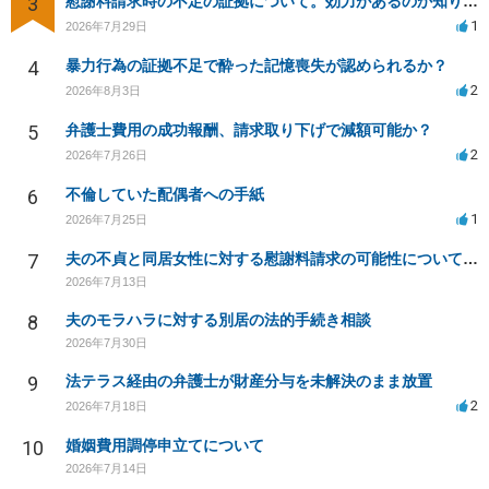
3
慰謝料請求時の不定の証拠について。効力があるのか知りたい。
1
2026年7月29日
4
暴力行為の証拠不足で酔った記憶喪失が認められるか？
2
2026年8月3日
5
弁護士費用の成功報酬、請求取り下げで減額可能か？
2
2026年7月26日
6
不倫していた配偶者への手紙
1
2026年7月25日
7
夫の不貞と同居女性に対する慰謝料請求の可能性について相談
2026年7月13日
8
夫のモラハラに対する別居の法的手続き相談
2026年7月30日
9
法テラス経由の弁護士が財産分与を未解決のまま放置
2
2026年7月18日
10
婚姻費用調停申立てについて
2026年7月14日