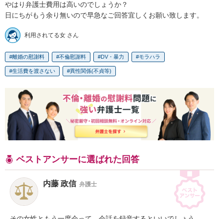
やはり弁護士費用は高いのでしょうか？

日にちがもう余り無いので早急なご回答宜しくお願い致します。
利用されてる女 さん
離婚の慰謝料
不倫慰謝料
DV・暴力
モラハラ
生活費を渡さない
異性関係(不貞等)
ベストアンサーに選ばれた回答
内藤 政信
弁護士
その女性ともう一度会って、会話を録音するといいでしょう。
