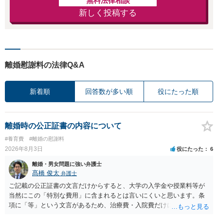
無料法律相談
新しく投稿する
離婚慰謝料の法律Q&A
新着順
回答数が多い順
役にたった順
離婚時の公正証書の内容について
#養育費
#離婚の慰謝料
2026年8月3日
役にたった
6
離婚・男女問題に強い弁護士
髙橋 俊太
弁護士
ご記載の公正証書の文言だけからすると、大学の入学金や授業料等が
当然にこの「特別な費用」に含まれるとは言いにくいと思います。条
項に「等」という文言があるため、治療費・入院費だけに限定される
わけではありませんが、その前に「病気・事故に伴う費用」と明記さ