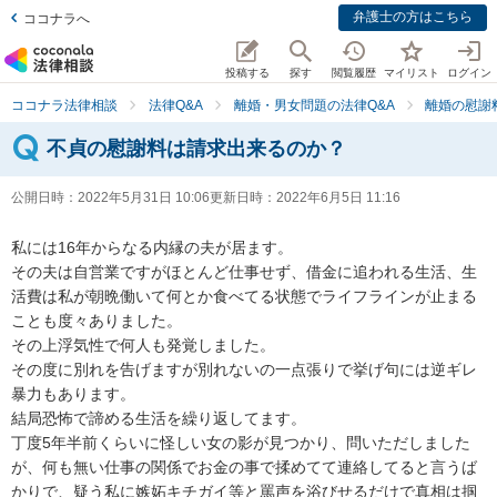
弁護士の方はこちら
ココナラへ
投稿する
探す
閲覧履歴
マイリスト
ログイン
ココナラ法律相談
法律Q&A
離婚・男女問題の法律Q&A
離婚の慰謝
不貞の慰謝料は請求出来るのか？
公開日時：
2022年5月31日 10:06
更新日時：
2022年6月5日 11:16
私には16年からなる内縁の夫が居ます。

その夫は自営業ですがほとんど仕事せず、借金に追われる生活、生
活費は私が朝晩働いて何とか食べてる状態でライフラインが止まる
ことも度々ありました。

その上浮気性で何人も発覚しました。

その度に別れを告げますが別れないの一点張りで挙げ句には逆ギレ
暴力もあります。

結局恐怖で諦める生活を繰り返してます。

丁度5年半前くらいに怪しい女の影が見つかり、問いただしました
が、何も無い仕事の関係でお金の事で揉めてて連絡してると言うば
かりで、疑う私に嫉妬キチガイ等と罵声を浴びせるだけで真相は掴