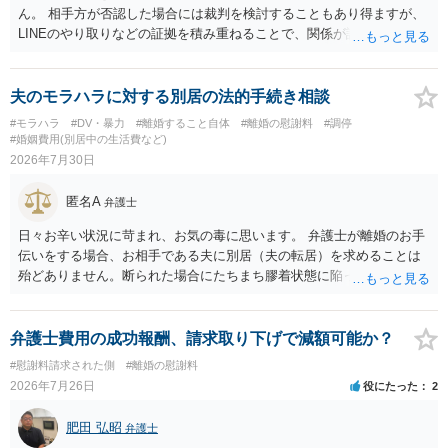
ん。 相手方が否認した場合には裁判を検討することもあり得ますが、
LINEのやり取りなどの証拠を積み重ねることで、関係が認定される余
地は十分にあります。 ただし、手元の証拠でどこまで認定できるかは
個別の事情によりますので、お早めに弁護士に相談されることをおす
すめします。
夫のモラハラに対する別居の法的手続き相談
#モラハラ
#DV・暴力
#離婚すること自体
#離婚の慰謝料
#調停
#婚姻費用(別居中の生活費など)
2026年7月30日
匿名A
弁護士
日々お辛い状況に苛まれ、お気の毒に思います。 弁護士が離婚のお手
伝いをする場合、お相手である夫に別居（夫の転居）を求めることは
殆どありません。断られた場合にたちまち膠着状態に陥ってしまうの
と、同居中の依頼者ご本人をますます窮地に陥らせてしまう可能性が
高いためです。 実務的には、ご相談者さまが転居する形で離婚協議等
を進める選択を採らざるを得ないことが圧倒的多数です。
弁護士費用の成功報酬、請求取り下げで減額可能か？
#慰謝料請求された側
#離婚の慰謝料
2026年7月26日
役にたった
2
肥田 弘昭
弁護士