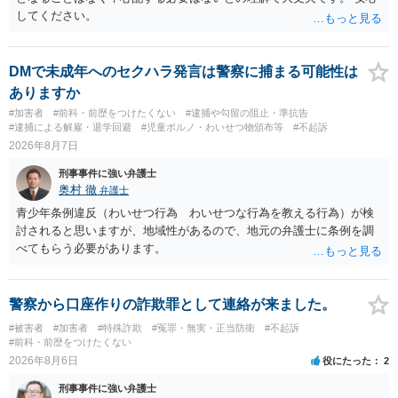
してください。
DMで未成年へのセクハラ発言は警察に捕まる可能性は
ありますか
#加害者
#前科・前歴をつけたくない
#逮捕や勾留の阻止・準抗告
#逮捕による解雇・退学回避
#児童ポルノ・わいせつ物頒布等
#不起訴
2026年8月7日
刑事事件に強い弁護士
奥村 徹
弁護士
青少年条例違反（わいせつ行為 わいせつな行為を教える行為）が検
討されると思いますが、地域性があるので、地元の弁護士に条例を調
べてもらう必要があります。
警察から口座作りの詐欺罪として連絡が来ました。
#被害者
#加害者
#特殊詐欺
#冤罪・無実・正当防衛
#不起訴
#前科・前歴をつけたくない
2026年8月6日
役にたった
2
刑事事件に強い弁護士