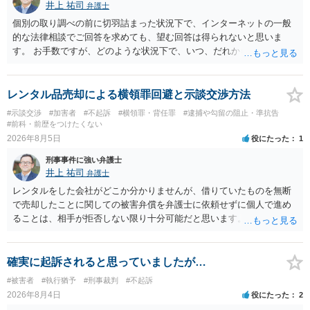
井上 祐司
弁護士
個別の取り調べの前に切羽詰まった状況下で、インターネットの一般
的な法律相談でご回答を求めても、望む回答は得られないと思いま
す。 お手数ですが、どのような状況下で、いつ、だれからどのような
経緯で口座の提供を頼まれ開設したか、それによる詐欺等の収益がど
の程度だと聞いているのかということについて、お近くで詳細な法律
相談を受けられたうえで対処方法を探された方がよいと思われます。
レンタル品売却による横領罪回避と示談交渉方法
一般論でいえば、任意取り調べの場合、ＩＣレコーダーを持参して取
#示談交渉
#加害者
#不起訴
#横領罪・背任罪
#逮捕や勾留の阻止・準抗告
り調べ内容を録音することは必須だと考えます。
#前科・前歴をつけたくない
2026年8月5日
役にたった
1
刑事事件に強い弁護士
井上 祐司
弁護士
レンタルをした会社がどこか分かりませんが、借りていたものを無断
で売却したことに関しての被害弁償を弁護士に依頼せずに個人で進め
ることは、相手が拒否しない限り十分可能だと思います。 見積を出し
てもらって、それが妥当か（正規品の市場価格と大きく齟齬がない
か）、弁護士に法律相談において助言をもらえば足りるでしょう。
確実に起訴されると思っていましたが…
#被害者
#執行猶予
#刑事裁判
#不起訴
2026年8月4日
役にたった
2