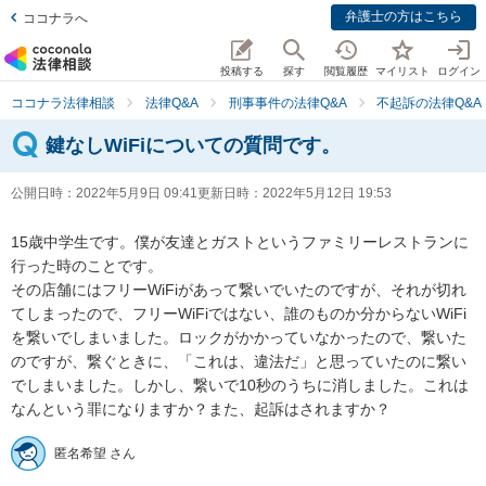
弁護士の方はこちら
ココナラへ
投稿する
探す
閲覧履歴
マイリスト
ログイン
ココナラ法律相談
法律Q&A
刑事事件の法律Q&A
不起訴の法律Q&A
鍵なしWiFiについての質問です。
公開日時：
2022年5月9日 09:41
更新日時：
2022年5月12日 19:53
15歳中学生です。僕が友達とガストというファミリーレストランに
行った時のことです。

その店舗にはフリーWiFiがあって繋いでいたのですが、それが切れ
てしまったので、フリーWiFiではない、誰のものか分からないWiFi
を繋いでしまいました。ロックがかかっていなかったので、繋いた
のですが、繋ぐときに、「これは、違法だ」と思っていたのに繋い
でしまいました。しかし、繋いで10秒のうちに消しました。これは
なんという罪になりますか？また、起訴はされますか？
匿名希望 さん