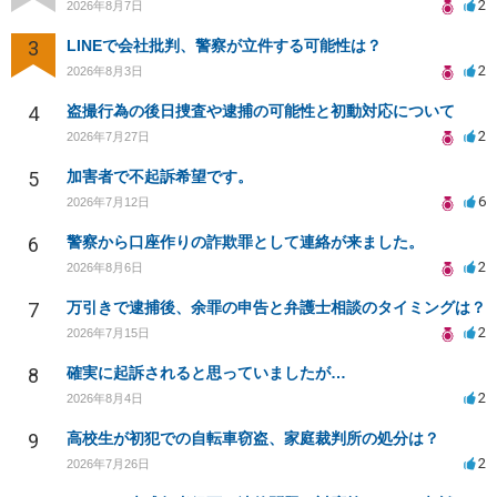
2
2026年8月7日
3
LINEで会社批判、警察が立件する可能性は？
2
2026年8月3日
4
盗撮行為の後日捜査や逮捕の可能性と初動対応について
2
2026年7月27日
5
加害者で不起訴希望です。
6
2026年7月12日
6
警察から口座作りの詐欺罪として連絡が来ました。
2
2026年8月6日
7
万引きで逮捕後、余罪の申告と弁護士相談のタイミングは？
2
2026年7月15日
8
確実に起訴されると思っていましたが…
2
2026年8月4日
9
高校生が初犯での自転車窃盗、家庭裁判所の処分は？
2
2026年7月26日