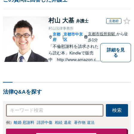
村山 大基
弁護士
京都府
村山法律事務所
京都市役所前駅
から徒
京都
京都市中京
|
府
区
歩1分
「不倫慰謝料を請求された
詳細を見
ら読む本」Kindleで販売
る
中 http://www.amazon.co.
jp/dp/B0FJCDXDNV
法律Q&Aを探す
検索
例）
離婚 慰謝料
誹謗中傷
相続 遺産
著作物 違法