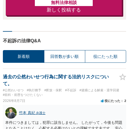
無料法律相談
新しく投稿する
不起訴の法律Q&A
新着順
回答数が多い順
役にたった順
過去の公然わいせつ行為に関する法的リスクについ
て。
#公然わいせつ
#執行猶予
#釈放・保釈
#不起訴
#逮捕による解雇・退学回避
#前科・前歴をつけたくない
2026年8月7日
役にたった
2
竹本 真紀
弁護士
本件につきましては，犯罪に該当しません。 したがって，今後も問題
となることはなく，心配する必要はないとの理解で大丈夫です。 安心