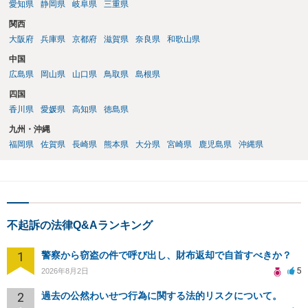
愛知県
静岡県
岐阜県
三重県
関西
大阪府
兵庫県
京都府
滋賀県
奈良県
和歌山県
中国
広島県
岡山県
山口県
鳥取県
島根県
四国
香川県
愛媛県
高知県
徳島県
九州・沖縄
福岡県
佐賀県
長崎県
熊本県
大分県
宮崎県
鹿児島県
沖縄県
不起訴の法律Q&Aランキング
1
警察から窃盗の件で呼び出し、財布返却で自首すべきか？
5
2026年8月2日
2
過去の公然わいせつ行為に関する法的リスクについて。