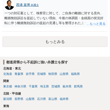
西浦 嘉博
弁護士
一つの対応案として、検察官に対して、ご自身の離婚に対する意向、
離婚無効訴訟を提起していない理由、今後の体調面・金銭面の状況好
転に伴う離婚無効訴訟の提起の見通し等を整理された上で、書面とし
て提出されることを検討されてみてはいかがでしょうか。 少なくとも
検察官の処分判断の際、相談者さんの意向を示す証拠の一つとして位
置づけられる様に思われます。 より詳細についてお聞きになりたい場
もっとみる
合、最寄りの法律事務所での相談を検討ください
都道府県から不起訴に強い弁護士を探す
北海道・東北
北海道
青森県
岩手県
宮城県
秋田県
山形県
福島県
関東
東京都
神奈川県
千葉県
埼玉県
茨城県
栃木県
群馬県
北陸・甲信越
新潟県
長野県
山梨県
石川県
富山県
福井県
東海