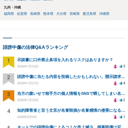
九州・沖縄
福岡県
佐賀県
長崎県
熊本県
大分県
宮崎県
鹿児島県
沖縄県
誹謗中傷の法律Q&Aランキング
1
示談書に口外禁止条項を入れるリスクはありますか？
5
2026年7月23日
2
誹謗中傷に当たる内容を投稿したかもしれない。開示請求や民事刑事裁判に発展しうるのか教えて欲しい。
4
2026年7月27日
3
当方の腹いせで相手方の個人情報をSNSで晒してしまい名誉毀損させてしまったかもしれない
2
2026年7月29日
4
知的障害者と言う文言が名誉毀損か名誉感情の侵害になるか教えてほしい。
1
2026年8月4日
5
ネットでの誹謗中傷によるコミケ売上減少、損害賠償は可能か？