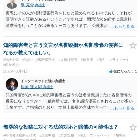
泉 亮介
弁護士
実際にその人が権利侵害行為をしたと認められるものであり，それが
証明できる証拠があるということであれば，開示請求を経ずに慰謝料
請求等を行うことが出来るケースもあります。 公開相談の場では回答
は難しいかと思われますので，お手持ちの証拠資料を持参の上弁護士
に個別に相談されると良いでしょう。
知的障害者と言う文言が名誉毀損か名誉感情の侵害に
なるか教えてほしい。
#誹謗中傷
#訴訟・損害賠償請求
#肖像権侵害
#被害者
#個人・プライベート
#名誉毀損
2026年8月4日
役にたった
1
インターネットに強い弁護士
稲葉 進太郎
弁護士
知的障害がないのに知的障害者と言うのは名誉毀損または名誉感情の
侵害になりますか？ →裁判所では、名誉感情侵害とされることが多い
印象です。ご指摘のとおり、文脈上侮辱の意味で言っている点も加味
されていると思います。
侮辱的な投稿に対する法的対応と賠償の可能性は？
#発信者情報開示請求
#誹謗中傷
#名誉毀損
#個人・プライベート
#加害者