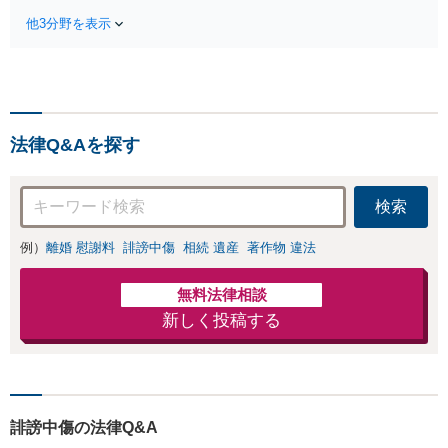
行い、問題をより良い解決
「過度に散財して
に導きます。【初回面談無
他3分野を表示
しまった」「自宅
料】【弁護士特約利用可】
を手放したくな
【ビデオ面談可】
い」など、依頼者
さまの状況にあわ
せた解決策をご提
示いたします。任
法律Q&Aを探す
意整理／自己破産
／法人破産／個人
再生など幅広い分
検索
野に対応。人生の
再出発をサポート
例）
離婚 慰謝料
誹謗中傷
相続 遺産
著作物 違法
【初回面談無料】
無料法律相談
新しく投稿する
誹謗中傷の法律Q&A