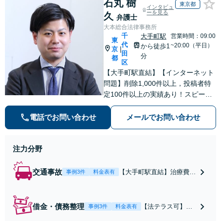
石丸 樹
東京都
インタビュ
ーを見る
久
弁護士
大本総合法律事務所
千
大手町駅
営業時間：09:00
東
代
~20:00（平日）
から徒歩1
京
|
田
分
都
区
【大手町駅直結】【インターネット
問題】削除1,000件以上，投稿者特
定100件以上の実績あり！スピーデ
ィーな対応。【交通事故】治療費の
打切り延長交渉・慰謝料の増額なら
電話でお問い合わせ
メールでお問い合わせ
お任せを。【借金・債務整理】状況
にあわせた解決策をご提案【初回面
注力分野
談無料】
交通事故
【大手町駅直結】治療費の
事例3件
料金表有
打切り延長交渉・慰謝料等
の増額の実績多数！既に賠
償額が提案されていても、
借金・債務整理
【法テラス可】
事例3件
料金表有
保険会社と粘り強く交渉を
【大手町駅直結】