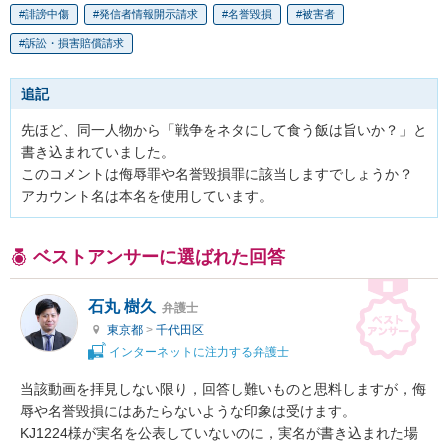
誹謗中傷
発信者情報開示請求
名誉毀損
被害者
訴訟・損害賠償請求
追記
先ほど、同一人物から「戦争をネタにして食う飯は旨いか？」と
書き込まれていました。

このコメントは侮辱罪や名誉毀損罪に該当しますでしょうか？

アカウント名は本名を使用しています。
ベストアンサーに選ばれた回答
石丸 樹久
弁護士
東京都
>
千代田区
インターネットに注力する弁護士
当該動画を拝見しない限り，回答し難いものと思料しますが，侮
辱や名誉毀損にはあたらないような印象は受けます。

KJ1224様が実名を公表していないのに，実名が書き込まれた場