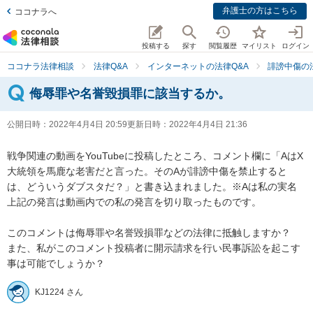
弁護士の方はこちら
ココナラへ
投稿する
探す
閲覧履歴
マイリスト
ログイン
ココナラ法律相談
法律Q&A
インターネットの法律Q&A
誹謗中傷の
侮辱罪や名誉毀損罪に該当するか。
公開日時：
2022年4月4日 20:59
更新日時：
2022年4月4日 21:36
戦争関連の動画をYouTubeに投稿したところ、コメント欄に「AはX
大統領を馬鹿な老害だと言った。そのAが誹謗中傷を禁止すると
は、どういうダブスタだ？」と書き込まれました。※Aは私の実名

上記の発言は動画内での私の発言を切り取ったものです。

このコメントは侮辱罪や名誉毀損罪などの法律に抵触しますか？

また、私がこのコメント投稿者に開示請求を行い民事訴訟を起こす
事は可能でしょうか？
KJ1224 さん