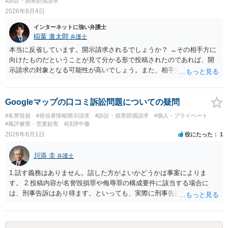
#訴訟・損害賠償請求
2026年8月4日
インターネットに強い弁護士
稲葉 進太郎
弁護士
本当に反省しています。開示請求されるでしょうか？ →その相手方に
向けたものだということが見て分かる形で投稿されたのであれば、開
示請求の対象となる可能性が高いでしょう。また、相手方の投稿した
文章からすると、実際に発信者情報開示請求がなされる可能性がある
と存じます。発信者情報開示請求が進むと、投稿に使った回線の契約
者のところに、意見照会がなされます。アカウント情報開示の場合
Googleマップの口コミ訴訟問題についての疑問
は、アカウントの登録メールに意見照会がなされます。 また、された
#名誉毀損
#発信者情報開示請求
#訴訟・損害賠償請求
#個人・プライベート
場合賠償金はいくらでしょうか。 →ケースバイケースであり、数万円
#風評被害・営業妨害
#誹謗中傷
から１００万単位まで様々でしょう。裁判外であれば交渉して相手方
2026年8月1日
役にたった
1
の請求額から減額することを試みることとなるでしょう。
川添 圭
弁護士
1.話す義務はありません。話した方がよいかどうかは事案によりま
す。 2.投稿内容が名誉毀損罪や侮辱罪の構成要件に該当する場合に
は、刑事告訴はあり得ます。といっても、実際に刑事告訴に動くかど
うかは事案によります。 3.これも事案によりますが、半年から1年程度
です。Googleは電話番号の開示請求もできることが多いので、少しで
も特定可能になるよう、複数ルートで開示請求が行われることが多い