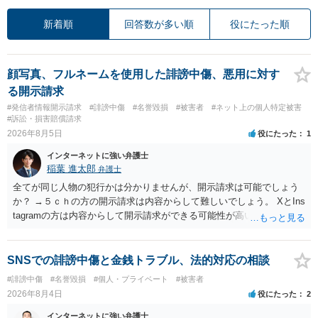
新着順
回答数が多い順
役にたった順
顔写真、フルネームを使用した誹謗中傷、悪用に対す
る開示請求
#発信者情報開示請求
#誹謗中傷
#名誉毀損
#被害者
#ネット上の個人特定被害
#訴訟・損害賠償請求
2026年8月5日
役にたった
1
インターネットに強い弁護士
稲葉 進太郎
弁護士
全てが同じ人物の犯行かは分かりませんが、開示請求は可能でしょう
か？ →５ｃｈの方の開示請求は内容からして難しいでしょう。 XとIns
tagramの方は内容からして開示請求ができる可能性が高いでしょう。
ただ、アカウントが削除されていると開示請求は失敗する可能性が高
いでしょう。７月中にアカウントが削除されている場合、今から進め
ても失敗する可能性が高いように思われます。 相手を特定できた場
SNSでの誹謗中傷と金銭トラブル、法的対応の相談
合、相手に全ての弁護士費用を負担させることは可能でしょうか？ →
#誹謗中傷
#名誉毀損
#個人・プライベート
#被害者
訴訟外の交渉で相手方が認めれば負担させることができるでしょう。
2026年8月4日
役にたった
2
訴訟で判決となった場合は、実際の弁護士費用が認められる場合と認
められない場合があり何ともいえないところでしょう。
インターネットに強い弁護士