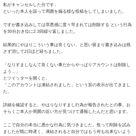
私がキャンセルした分です」

といった本人を謳って周囲を煽る様な投稿をしてしまいました。

ですが書き込みしては罪悪感に度々苛まれては削除する という行為
を30分おき位に2.3回繰り返しました。

結果的にやはりこういう事は良くない、と思い留まり書き込みは残
さず消して2日ほど経ちました。

「なりすましなんて良くない事だからやっぱりアカウントは削除し
よう…」

とツイッターを開くと、

「このアカウントは凍結されました」という旨の表示が出てきまし
た。

詳細を確認すると、やはりなりすまし行為が報告されたとの事。お
そらくご本人か周囲の近い方が見つけて通報したんだと思います。

ここで自分の本当に愚かな行為に気づきました。焦って削除を試み
ましたが既に時遅く、凍結されると自分ではもう何も出来ないよう