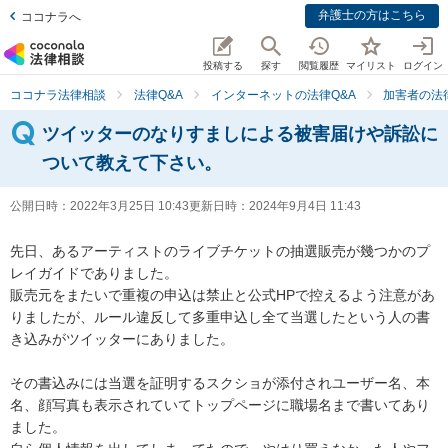
弁護士の方はこちら
ココナラへ
投稿する
探す
閲覧履歴
マイリスト
ログイン
ココナラ法律相談
法律Q&A
インターネットの法律Q&A
加害者の法
ツイッターのなりすましによる被害届けや訴訟に
ついて教えて下さい。
公開日時：
2022年3月25日 10:43
更新日時：
2024年9月4日 11:43
先日、あるアーティストのライブチケットの抽選販売が幾つかのプ
レイガイドでありました。

販売元をまたいで重複の申込は禁止と公式HPで控えるよう注意があ
りましたが、ルール違反して多重申込し全て当選したという人の書
き込みがツイッターにありました。

その書込みには当選を証明するスクショが添付されユーザー名、本
名、顔写真も表示されていてトップページに職場名まで書いてあり
ました。
