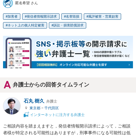
匿名希望 さん
加害者
発信者情報開示請求
名誉毀損
風評被害・営業妨害
ネット上の個人特定被害
訴訟・損害賠償請求
弁護士からの回答タイムライン
石丸 樹久
弁護士
東京都
>
千代田区
インターネットに注力する弁護士
ご相談内容を踏まえますと，発信者情報開示請求によって，ご相談
者様が特定される可能性はありますが，刑事事件になる可能性は低