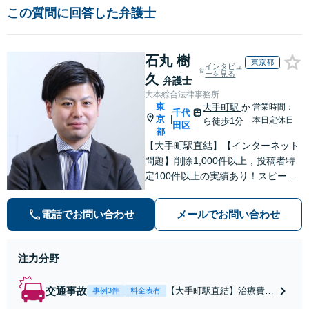
この質問に回答した弁護士
石丸 樹
東京都
インタビュ
ーを見る
久
弁護士
大本総合法律事務所
東
大手町駅
か
営業時間：
千代
京
|
本日定休日
ら徒歩1分
田区
都
【大手町駅直結】【インターネット
問題】削除1,000件以上，投稿者特
定100件以上の実績あり！スピーデ
ィーな対応。【交通事故】治療費の
打切り延長交渉・慰謝料の増額なら
電話でお問い合わせ
メールでお問い合わせ
お任せを。【借金・債務整理】状況
にあわせた解決策をご提案【初回面
談無料】
注力分野
交通事故
【大手町駅直結】治療費の
事例3件
料金表有
打切り延長交渉・慰謝料等