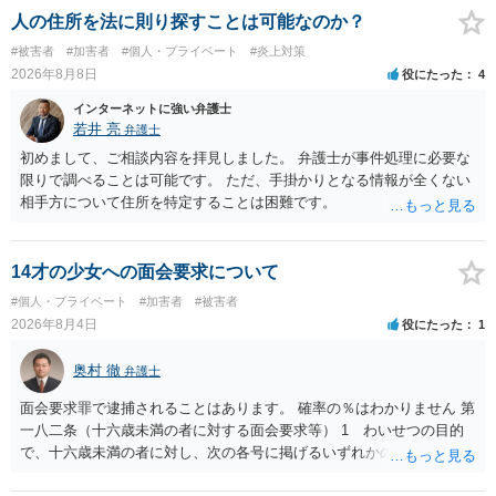
る法律違反に該当するといわれ」とのことですので、ご質問に書かれ
人の住所を法に則り探すことは可能なのか？
ていない何らかの背景事情があれば、回答は180度変わるかもしれませ
#被害者
#加害者
#個人・プライベート
#炎上対策
ん。公開の場で詳細を投稿することは不適当と思われますので、弁護
2026年8月8日
役にたった
4
士へ直接相談した方がよいでしょう。
インターネットに強い弁護士
若井 亮
弁護士
初めまして、ご相談内容を拝見しました。 弁護士が事件処理に必要な
限りで調べることは可能です。 ただ、手掛かりとなる情報が全くない
相手方について住所を特定することは困難です。
14才の少女への面会要求について
#個人・プライベート
#加害者
#被害者
2026年8月4日
役にたった
1
奥村 徹
弁護士
面会要求罪で逮捕されることはあります。 確率の％はわかりません 第
一八二条（十六歳未満の者に対する面会要求等） 1 わいせつの目的
で、十六歳未満の者に対し、次の各号に掲げるいずれかの行為をした
者（当該十六歳未満の者が十三歳以上である場合については、その者