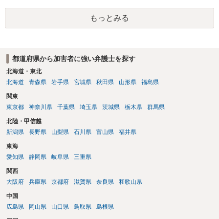
が生まれた日より五年以上前の日に生まれた者に限る。）は、一年以
下の拘禁刑又は五十万円以下の罰金に処する。 一 威迫し、偽計を用
もっとみる
い又は誘惑して面会を要求すること。 二 拒まれたにもかかわらず、
反復して面会を要求すること。 三 金銭その他の利益を供与し、又は
その申込み若しくは約束をして面会を要求すること。 2前項の罪を犯
し、よってわいせつの目的で当該十六歳未満の者と面会をした者は、
都道府県から加害者に強い弁護士を探す
二年以下の拘禁刑又は百万円以下の罰金に処する。
北海道・東北
北海道
青森県
岩手県
宮城県
秋田県
山形県
福島県
関東
東京都
神奈川県
千葉県
埼玉県
茨城県
栃木県
群馬県
北陸・甲信越
新潟県
長野県
山梨県
石川県
富山県
福井県
東海
愛知県
静岡県
岐阜県
三重県
関西
大阪府
兵庫県
京都府
滋賀県
奈良県
和歌山県
中国
広島県
岡山県
山口県
鳥取県
島根県