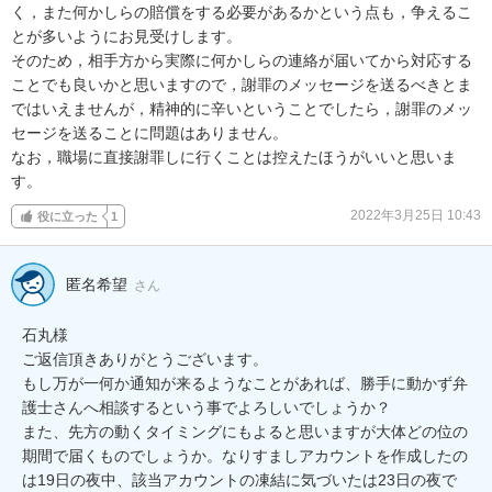
く，また何かしらの賠償をする必要があるかという点も，争えるこ
とが多いようにお見受けします。

そのため，相手方から実際に何かしらの連絡が届いてから対応する
ことでも良いかと思いますので，謝罪のメッセージを送るべきとま
ではいえませんが，精神的に辛いということでしたら，謝罪のメッ
セージを送ることに問題はありません。

なお，職場に直接謝罪しに行くことは控えたほうがいいと思いま
す。
2022年3月25日 10:43
役に立った
1
匿名希望
さん
石丸様

ご返信頂きありがとうございます。

もし万が一何か通知が来るようなことがあれば、勝手に動かず弁
護士さんへ相談するという事でよろしいでしょうか？

また、先方の動くタイミングにもよると思いますが大体どの位の
期間で届くものでしょうか。なりすましアカウントを作成したの
は19日の夜中、該当アカウントの凍結に気づいたは23日の夜で