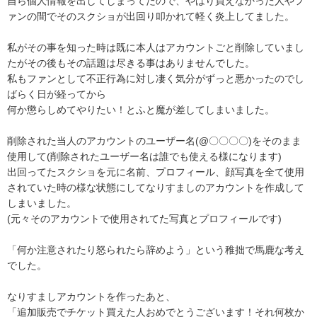
自ら個人情報を出してしまってたので、やはり買えなかった人やフ
ァンの間でそのスクショが出回り叩かれて軽く炎上してました。

私がその事を知った時は既に本人はアカウントごと削除していまし
たがその後もその話題は尽きる事はありませんでした。

私もファンとして不正行為に対し凄く気分がずっと悪かったのでし
ばらく日が経ってから

何か懲らしめてやりたい！とふと魔が差してしまいました。

削除された当人のアカウントのユーザー名(@〇〇〇〇)をそのまま
使用して(削除されたユーザー名は誰でも使える様になります)

出回ってたスクショを元に名前、プロフィール、顔写真を全て使用
されていた時の様な状態にしてなりすましのアカウントを作成して
しまいました。

(元々そのアカウントで使用されてた写真とプロフィールです)

「何か注意されたり怒られたら辞めよう」という稚拙で馬鹿な考え
でした。

なりすましアカウントを作ったあと、

「追加販売でチケット買えた人おめでとうございます！それ何枚か