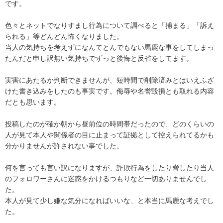
です。

色々とネットでなりすまし行為について調べると「捕まる」「訴え
られる」等どんどん怖くなりました。

当人の気持ちを考えずになんてとんでもない馬鹿な事をしてしまっ
たんだと申し訳無い気持ちでずっと後悔と反省をしてます。

実害にあたるか判断できませんが、短時間で削除済みとはいえふざ
けた書き込みをしたのも事実です。侮辱や名誉毀損とも取れる内容
だとも思います。

投稿したのが確か朝から昼前位の時間帯だったので、どのくらいの
人が見て本人や関係者の目に止まって証拠として控えられてるかも
分かりませんが許されない事でした。

何を言っても言い訳になりますが、詐欺行為をしたり脅したり当人
のフォロワーさんに迷惑をかけるつもりなど一切ありませんでし
た。

本人が見て少し嫌な気分になればいいな、と本当に馬鹿な考えでし
た。
