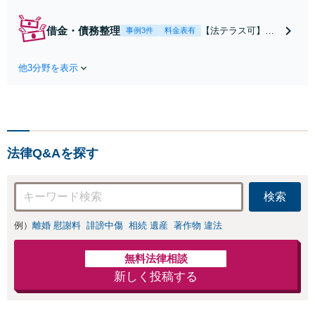
の増額の実績多数！既に賠
償額が提案されていても、
借金・債務整理
【法テラス可】
事例3件
料金表有
保険会社と粘り強く交渉を
【大手町駅直結】
行い、問題をより良い解決
「過度に散財して
に導きます。【初回面談無
他3分野を表示
しまった」「自宅
料】【弁護士特約利用可】
を手放したくな
【ビデオ面談可】
い」など、依頼者
さまの状況にあわ
せた解決策をご提
示いたします。任
法律Q&Aを探す
意整理／自己破産
／法人破産／個人
再生など幅広い分
検索
野に対応。人生の
再出発をサポート
例）
離婚 慰謝料
誹謗中傷
相続 遺産
著作物 違法
【初回面談無料】
無料法律相談
新しく投稿する