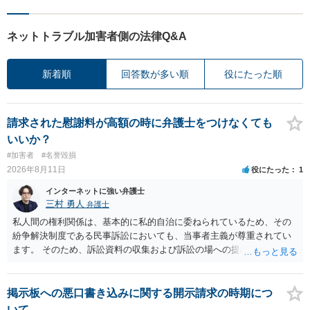
ネットトラブル加害者側の法律Q&A
新着順
回答数が多い順
役にたった順
請求された慰謝料が高額の時に弁護士をつけなくても
いいか？
#加害者
#名誉毀損
2026年8月11日
役にたった
1
インターネットに強い弁護士
三村 勇人
弁護士
私人間の権利関係は、基本的に私的自治に委ねられているため、その
紛争解決制度である民事訴訟においても、当事者主義が尊重されてい
ます。 そのため、訴訟資料の収集および訴訟の場への提出は、当事者
の責任となります。 刑事裁判と異なり、民事裁判は、当事者主義が徹
底されていますので、出席だけすれば良いというわけではございませ
ん。
掲示板への悪口書き込みに関する開示請求の時期につ
いて