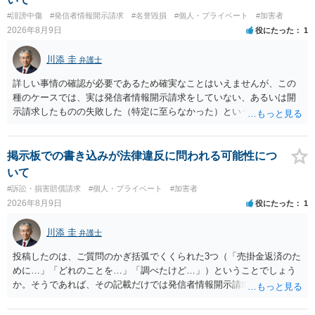
#誹謗中傷
#発信者情報開示請求
#名誉毀損
#個人・プライベート
#加害者
2026年8月9日
役にたった
1
川添 圭
弁護士
詳しい事情の確認が必要であるため確実なことはいえませんが、この
種のケースでは、実は発信者情報開示請求をしていない、あるいは開
示請求したものの失敗した（特定に至らなかった）という事案が比較
的多いです（特に、発信者情報開示請求を行ったことを誇示するよう
な投稿をする場合にはなおさら）。
掲示板での書き込みが法律違反に問われる可能性につ
いて
#訴訟・損害賠償請求
#個人・プライベート
#加害者
2026年8月9日
役にたった
1
川添 圭
弁護士
投稿したのは、ご質問のかぎ括弧でくくられた3つ（「売掛金返済のた
めに…」「どれのことを…」「調べたけど…」）ということでしょう
か。そうであれば、その記載だけでは発信者情報開示請求が認められ
るような内容ではありません（申し立ててもほぼ門前払いに近い）。
ただ、「328が名誉毀損、偽計業務妨害、侮辱罪、ストーカー等に関す