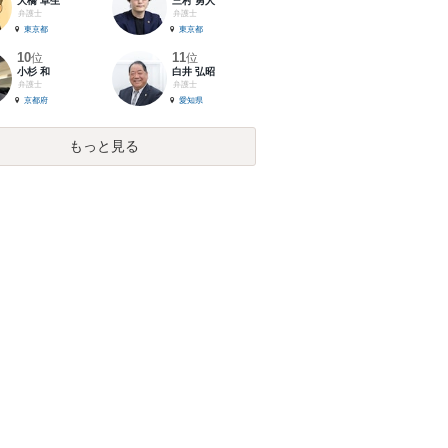
大橋 卓生
三村 勇人
弁護士
弁護士
東京都
東京都
10
11
位
位
小杉 和
白井 弘昭
弁護士
弁護士
京都府
愛知県
もっと見る