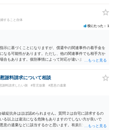
しれません。 ②夫との今後のことを考えて書いてもらうか否か
拠以上のことを証明（証明力を強めることも含む）できるので
方でもよいでしょう。慰謝料請求としては証拠として使えるこ
離婚すること自体
の均衡のように思います。 ③行政書士に委任をしているのであ
役にたった
1
すが，その行政書士との協議になると思います。請求するか，
は性交類似行為は認めているのか，それさえも否定しているの
ると思います。 ④性交類似行為を認めているにもかかわらず支
でも同じだと思います。）への対応ではあまり変わらないよう
指示に基づくことになりますが、償還中の関連事件の着手金を
の交渉でもよいように思いますが，ゼロかどうかの観点であれ
になる可能性があります。ただし、他の関連事件でも相手方か
ます。そうしますと，お近くの弁護士に相談して進めることを
場合もあります。個別事情によって対応が違いますので、法テ
慰謝料請求について相談
#慰謝料請求したい側
#育児放棄
#悪意の遺棄
合破綻抗弁はほぼ認められません。質問２は自宅に請求するの
いる以上は違法になる危険もありますのでしない方が良いで
悪意の遺棄などに該当するかと思います。有責配偶者ですので