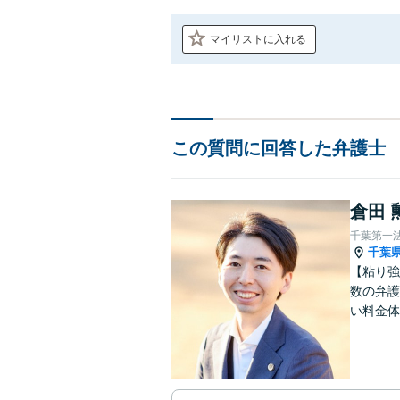
マイリストに入れる
この質問に回答した弁護士
倉田 
千葉第一
千葉
【粘り強
数の弁護
い料金体
す。まず