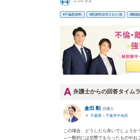
ココロ さん
不倫慰謝料
慰謝料請求された側
離婚
弁護士からの回答タイム
倉田 勲
弁護士
千葉県
>
千葉市中央区
この場合、どうしたら良いでしょうか？
→一般的には交際でもらったものやお