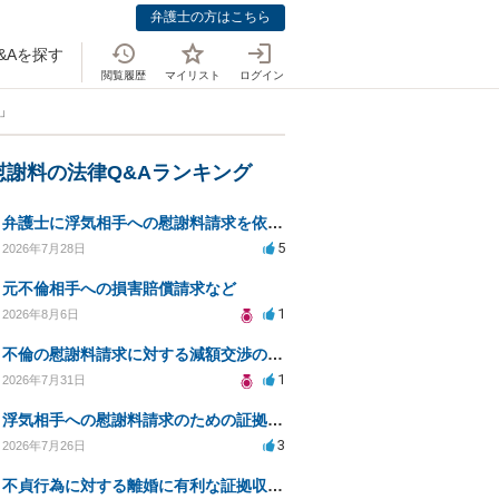
弁護士の方はこちら
&Aを探す
閲覧履歴
マイリスト
ログイン
」
慰謝料の法律Q&Aランキング
弁護士に浮気相手への慰謝料請求を依頼する費用相場は？
5
2026年7月28日
元不倫相手への損害賠償請求など
1
2026年8月6日
不倫の慰謝料請求に対する減額交渉の可能性と対策
1
2026年7月31日
浮気相手への慰謝料請求のための証拠集めと探偵選び
3
2026年7月26日
不貞行為に対する離婚に有利な証拠収集方法と法的手続きについて