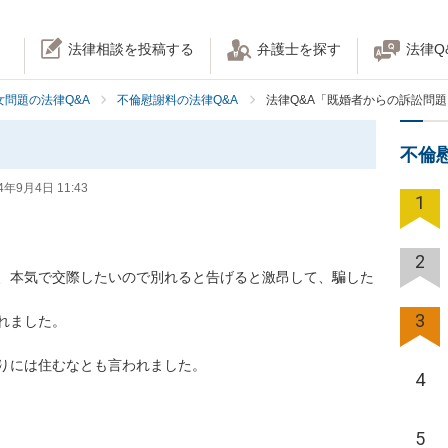
法律相談を投稿する
弁護士を探す
法律Q
女問題の法律Q&A
不倫慰謝料の法律Q&A
法律Q&A「既婚者からの訴訟問題
不倫
4年9月4日 11:43
1
2
、本気で交際したいので別れると告げると激昂して、騙した
3
ました。

りには住むなとも言われました。

4
5