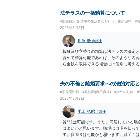
して，この点を考慮されることになるかも
を検討するのがよいと思います。今ある証
法テラスの一括精算について
あれば，前向きに検討を進めるという考え
#婚姻費用(別居中の生活費など)
#不倫慰謝料
#
とが前提であり，その価値と夫との関係と
2026年8月3日
れば，どのような内容の委任なのか不明で
訴訟にするか，その点の見極めや，相手方
川添 圭
弁護士
かによって，考え方・進め方は変わってく
払を拒否するのであれば，本人（行政書士
報酬及び立替金の精算は法テラスの決定と
に思います。減額で折り合えるなら本人様
含めて精算可能であれば、そのような内容
ば，訴訟に進むしかなくなるようにも思い
ら金銭を取得できる場合には個別に考える
検討した方がよいようにも思います。
ラスへお尋ねいただいた方が確実です。
夫の不倫と離婚要求への法的対応と
#不倫慰謝料
#異性関係(不貞等)
#婚外の妊娠
2026年8月2日
肥田 弘昭
弁護士
質問1は可能です。また、同居している場
はよいかと思います。職場は自宅を知って
す。質問３は可能かと思います。質問４は