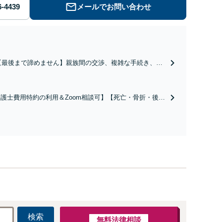
メールでお問い合わせ
【最後まで諦めません】親族間の交渉、複雑な手続き、全
て対応します！不利な条件で合意してしまう前にご相談く
ださい。【土地・不動産】長期化している問題もできる限
り円滑な交渉へと導きます。事業承継／相続放棄も対応可
護士費用特約の利用＆Zoom相談可】【死亡・骨折・後遺
能。【JR千葉駅近く】駐車場あり
害・むち打ち等】交通事故でご家族がなくなってしまった
やお怪我された方はまずご相談ください。ご自身での対応
は損をしてしまうかもしれません。代わりに交渉・手続き
し、負担を軽減。
検索
無料法律相談