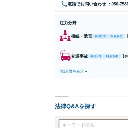
電話でお問い合わせ
注力分野
相続・遺言
事例1件
料金表有
交通事故
【弁
事例2件
料金表有
障
方
他1分野を表示
で
を
法律Q&Aを探す