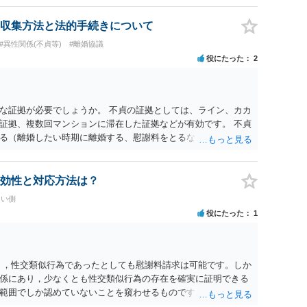
収集方法と法的手続きについて
#異性関係(不貞等)
#離婚協議
役にたった
2
な証拠が必要でしょうか。 不貞の証拠としては、ライン、カカ
証拠、複数回マンションに滞在した証拠などが有効です。 不貞
る（離婚したい時期に離婚する、慰謝料をとるなど）ことがで
、長期間同居を続けると、不貞を許したとの評価につながる場合
、ご参考まで。
効性と対応方法は？
たい側
役にたった
1
く，性交類似行為であったとしても慰謝料請求は可能です。しか
係にあり，少なくとも性交類似行為の存在を確実に証明できる
範囲でしか認めていないことを窺わせるものです。）。ですか
ます。 ただ．慰謝料額については，婚姻破綻に至っていないと