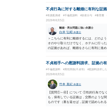
不貞行為に対する離婚に有利な証拠
#有責配偶者
#不倫慰謝料
#財産分与
#養育費
2026年8月5日
離婚・男女問題に強い弁護士
白井 弘昭
弁護士
＞こちらに有利に離婚するには、どのよう
オのやり取りだけでなく、ホテルに行った
の証拠があれば、離婚をさらに有利に進め
きると思われます。 ただし、不貞発覚後
がありますので、ご注意ください。 以上
不貞相手への慰謝料請求、証拠の有
#不倫慰謝料
#異性関係(不貞等)
#慰謝料請求し
2026年8月5日
竹本 真紀
弁護士
【質問①～④】について ①性的行為でな
も，保有している証拠は，交際のような関
ものです（裏を返せば，証拠で認められる
ら，慰謝料請求を進めることでよいと思い