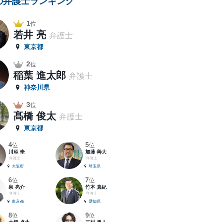
の弁護士ランキング
1
位
若井 亮
弁護士
東京都
2
位
稲葉 進太郎
弁護士
神奈川県
3
位
髙橋 俊太
弁護士
東京都
4
5
位
位
川添 圭
加藤 善大
弁護士
弁護士
大阪府
埼玉県
6
7
位
位
泉 亮介
竹本 真紀
弁護士
弁護士
東京都
愛知県
8
9
位
位