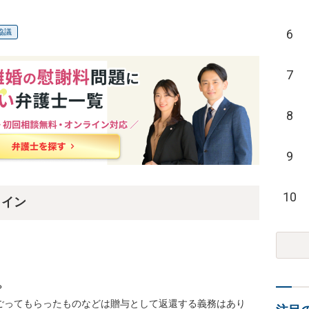
6
協議
7
8
9
10
ライン


ごってもらったものなどは贈与として返還する義務はあり