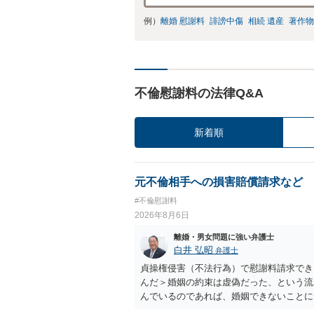
例）
離婚 慰謝料
誹謗中傷
相続 遺産
著作物
不倫慰謝料の法律Q&A
新着順
元不倫相手への損害賠償請求など
#不倫慰謝料
2026年8月6日
離婚・男女問題に強い弁護士
白井 弘昭
弁護士
貞操権侵害（不法行為）で慰謝料請求でき
んだ＞婚姻の約束は虚偽だった、という流
んでいるのであれば、婚姻できないことに
謝料は高額にならないように思われます。