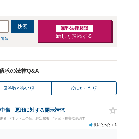
検索
無料法律相談
新しく投稿する
 違法
請求の法律Q&A
回答数が多い順
役にたった順
中傷、悪用に対する開示請求
被害者
#ネット上の個人特定被害
#訴訟・損害賠償請求
役にたった
1