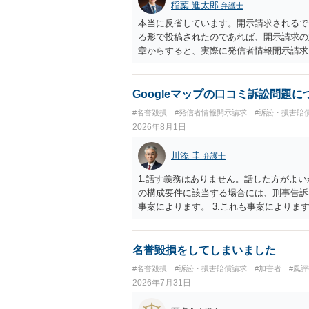
稲葉 進太郎
弁護士
本当に反省しています。開示請求されるで
る形で投稿されたのであれば、開示請求の
章からすると、実際に発信者情報開示請求
むと、投稿に使った回線の契約者のところ
カウントの登録メールに意見照会がなされ
スバイケースであり、数万円から１００万
Googleマップの口コミ訴訟問題
額から減額することを試みることとなるで
#名誉毀損
#発信者情報開示請求
#訴訟・損害賠
2026年8月1日
川添 圭
弁護士
1.話す義務はありません。話した方がよい
の構成要件に該当する場合には、刑事告訴
事案によります。 3.これも事案によります
きることが多いので、少しでも特定可能に
さらにいえば、利用者からの口コミ投稿の
証拠による裏付けか必要なので発信者情報
名誉毀損をしてしまいました
#名誉毀損
#訴訟・損害賠償請求
#加害者
#風
2026年7月31日