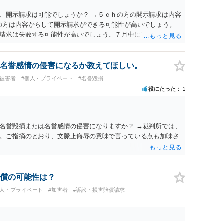
、開示請求は可能でしょうか？ →５ｃｈの方の開示請求は内容
ramの方は内容からして開示請求ができる可能性が高いでしょう。
請求は失敗する可能性が高いでしょう。７月中にアカウントが
する可能性が高いように思われます。 相手を特定できた場合、
は可能でしょうか？ →訴訟外の交渉で相手方が認めれば負担さ
なった場合は、実際の弁護士費用が認められる場合と認められ
名誉感情の侵害になるか教えてほしい。
ょう。
#被害者
#個人・プライベート
#名誉毀損
役にたった
1
名誉毀損または名誉感情の侵害になりますか？ →裁判所では、
。ご指摘のとおり、文脈上侮辱の意味で言っている点も加味さ
償の可能性は？
個人・プライベート
#加害者
#訴訟・損害賠償請求