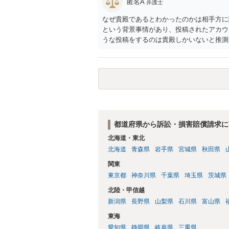
匿名A
弁護士
なぜ貴殿であるとわかったのかは相手方に
という背景事情があり、投稿されたアカウ
うな投稿をするのは貴殿しかいないと推測
ことで「答え合わせ」になってしまったの
すので何とも言えません。公開の場で回答
の特定に繋がってしまうので、弁護士へ直
都道府県から訴訟・損害賠償請求に
北海道・東北
北海道
青森県
岩手県
宮城県
秋田県
関東
東京都
神奈川県
千葉県
埼玉県
茨城県
北陸・甲信越
新潟県
長野県
山梨県
石川県
富山県
東海
愛知県
静岡県
岐阜県
三重県