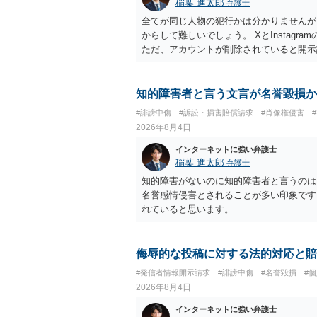
稲葉 進太郎
弁護士
全てが同じ人物の犯行かは分かりませんが
からして難しいでしょう。 XとInstag
ただ、アカウントが削除されていると開示
削除されている場合、今から進めても失敗
相手に全ての弁護士費用を負担させること
せることができるでしょう。訴訟で判決と
知的障害者と言う文言が名誉毀損か
ない場合があり何ともいえないところでし
#誹謗中傷
#訴訟・損害賠償請求
#肖像権侵害
2026年8月4日
インターネットに強い弁護士
稲葉 進太郎
弁護士
知的障害がないのに知的障害者と言うのは
名誉感情侵害とされることが多い印象です
れていると思います。
侮辱的な投稿に対する法的対応と賠
#発信者情報開示請求
#誹謗中傷
#名誉毀損
#
2026年8月4日
インターネットに強い弁護士