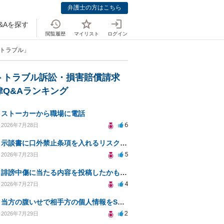
弁護士の方はこちら
&Aを探す
閲覧履歴
マイリスト
ログイン
のトラブル」
トトラブル訴訟・損害賠償請求
律Q&Aランキング
ストーカーから職場に電話
6
2026年7月28日
示談書に口外禁止条項を入れるリスクはありますか？
5
2026年7月23日
誹謗中傷に当たる内容を投稿したかもしれない。開示請求や民事刑事裁判に発展しうるのか教えて欲しい。
4
2026年7月27日
当方の腹いせで相手方の個人情報をSNSで晒してしまい名誉毀損させてしまったかもしれない
2
2026年7月29日