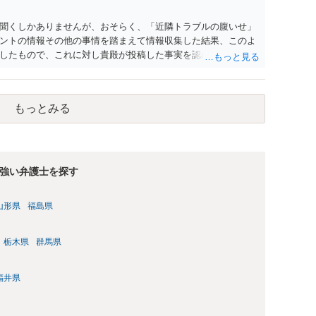
聞くしかありませんが、おそらく、「近隣トラブルの腹いせ」
ントの情報その他の事情を踏まえて情報収集した結果、このよ
したもので、これに対し貴殿が投稿した事実を認めてしまった
ではないでしょうか。 相手方の動きについても、相手方次第で
するには情報が乏しく、ここで詳細を明らかにすることは事案
接相談した方がよいです。
もっとみる
強い弁護士を探す
山形県
福島県
栃木県
群馬県
福井県