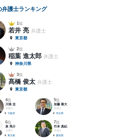
の弁護士ランキング
1
位
若井 亮
弁護士
東京都
2
位
稲葉 進太郎
弁護士
神奈川県
3
位
髙橋 俊太
弁護士
東京都
4
5
位
位
川添 圭
加藤 善大
弁護士
弁護士
大阪府
埼玉県
6
7
位
位
泉 亮介
竹本 真紀
弁護士
弁護士
東京都
愛知県