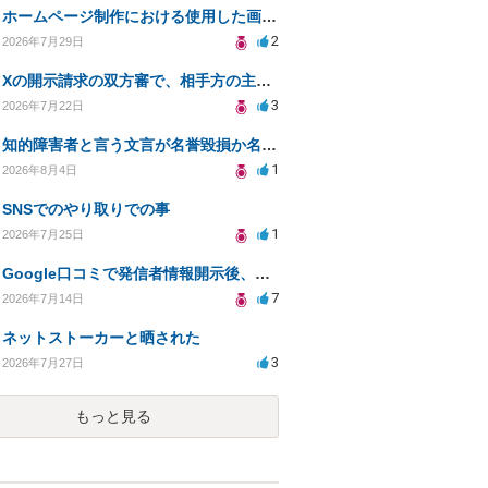
ホームページ制作における使用した画像や文章の著作権について
2
2026年7月29日
Xの開示請求の双方審で、相手方の主張が口頭ばかりで把握しきれません
3
2026年7月22日
知的障害者と言う文言が名誉毀損か名誉感情の侵害になるか教えてほしい。
1
2026年8月4日
SNSでのやり取りでの事
1
2026年7月25日
Google口コミで発信者情報開示後、損害賠償請求を受けています。示談について相談です。
7
2026年7月14日
ネットストーカーと晒された
3
2026年7月27日
もっと見る