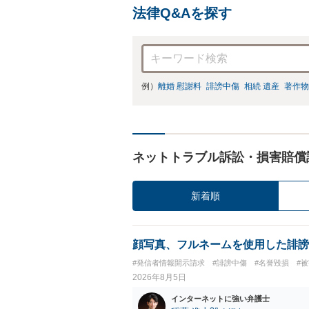
法律Q&Aを探す
例）
離婚 慰謝料
誹謗中傷
相続 遺産
著作物
ネットトラブル訴訟・損害賠償
新着順
顔写真、フルネームを使用した誹謗
#発信者情報開示請求
#誹謗中傷
#名誉毀損
#
2026年8月5日
インターネットに強い弁護士