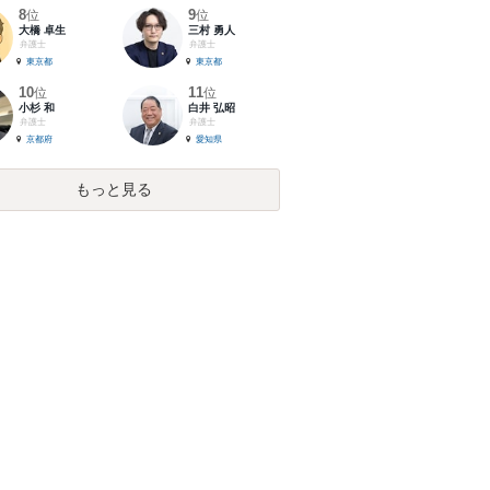
8
9
位
位
大橋 卓生
三村 勇人
弁護士
弁護士
東京都
東京都
10
11
位
位
小杉 和
白井 弘昭
弁護士
弁護士
京都府
愛知県
もっと見る