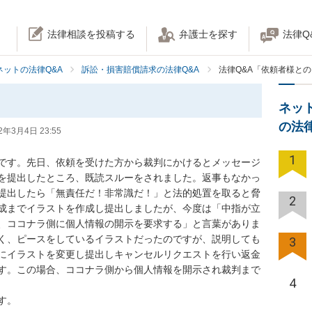
法律相談を投稿する
弁護士を探す
法律Q
ネットの法律Q&A
訴訟・損害賠償請求の法律Q&A
法律Q&A「依頼者様と
ネッ
の法
2年3月4日 23:55
1
です。先日、依頼を受けた方から裁判にかけるとメッセージ
を提出したところ、既読スルーをされました。返事もなかっ
提出したら「無責任だ！非常識だ！」と法的処置を取ると脅
2
成までイラストを作成し提出しましたが、今度は「中指が立
、ココナラ側に個人情報の開示を要求する」と言葉がありま
く、ピースをしているイラストだったのですが、説明しても
3
にイラストを変更し提出しキャンセルリクエストを行い返金
す。この場合、ココナラ側から個人情報を開示され裁判まで
4
す。