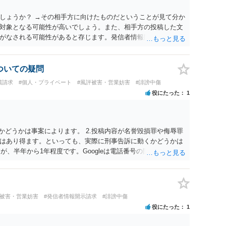
しょうか？ →その相手方に向けたものだということが見て分か
対象となる可能性が高いでしょう。また、相手方の投稿した文
がなされる可能性があると存じます。発信者情報開示請求が進
に、意見照会がなされます。アカウント情報開示の場合は、ア
ます。 また、された場合賠償金はいくらでしょうか。 →ケー
単位まで様々でしょう。裁判外であれば交渉して相手方の請求
についての疑問
しょう。
償請求
#個人・プライベート
#風評被害・営業妨害
#誹謗中傷
役にたった
1
かどうかは事案によります。 2.投稿内容が名誉毀損罪や侮辱罪
はあり得ます。といっても、実際に刑事告訴に動くかどうかは
が、半年から1年程度です。Googleは電話番号の開示請求もで
なるよう、複数ルートで開示請求が行われることが多いです。
場合、開示請求者はある程度対象者を特定できている（ただし
開示請求をする）というケースが比較的多いと思われます。
評被害・営業妨害
#発信者情報開示請求
#誹謗中傷
役にたった
1