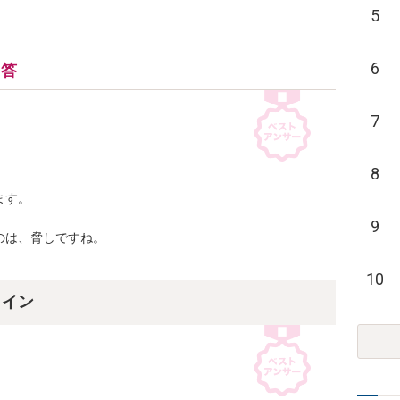
5
6
回答
7
8
す。

9
は、脅しですね。

10
ライン